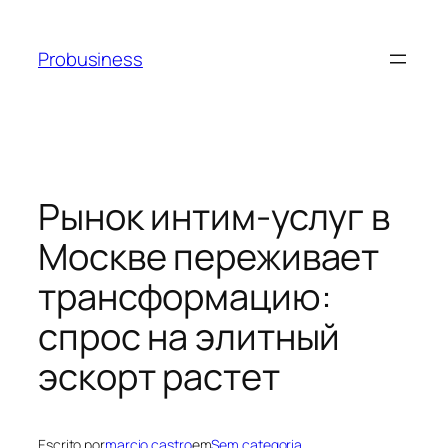
Probusiness
Рынок интим-услуг в
Москве переживает
трансформацию:
спрос на элитный
эскорт растет
Escrito por
marcio castro
em
Sem categoria