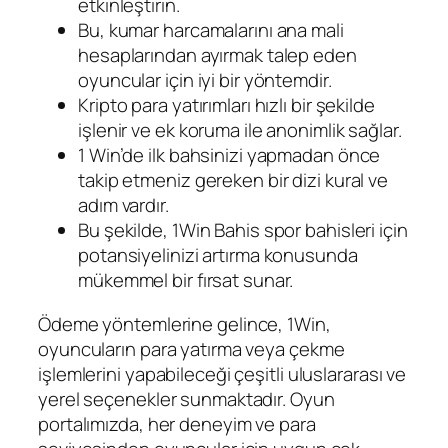
etkinleştirin.
Bu, kumar harcamalarını ana mali
hesaplarından ayırmak talep eden
oyuncular için iyi bir yöntemdir.
Kripto para yatırımları hızlı bir şekilde
işlenir ve ek koruma ile anonimlik sağlar.
1 Win’de ilk bahsinizi yapmadan önce
takip etmeniz gereken bir dizi kural ve
adım vardır.
Bu şekilde, 1Win Bahis spor bahisleri için
potansiyelinizi artırma konusunda
mükemmel bir fırsat sunar.
Ödeme yöntemlerine gelince, 1Win,
oyuncuların para yatırma veya çekme
işlemlerini yapabileceği çeşitli uluslararası ve
yerel seçenekler sunmaktadır. Oyun
portalımızda, her deneyim ve para