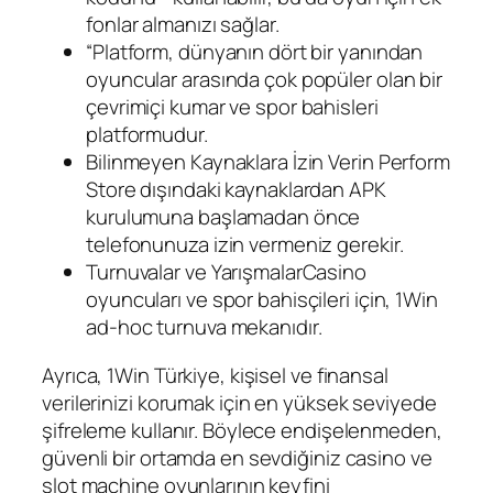
fonlar almanızı sağlar.
“Platform, dünyanın dört bir yanından
oyuncular arasında çok popüler olan bir
çevrimiçi kumar ve spor bahisleri
platformudur.
Bilinmeyen Kaynaklara İzin Verin Perform
Store dışındaki kaynaklardan APK
kurulumuna başlamadan önce
telefonunuza izin vermeniz gerekir.
Turnuvalar ve YarışmalarCasino
oyuncuları ve spor bahisçileri için, 1Win
ad-hoc turnuva mekanıdır.
Ayrıca, 1Win Türkiye, kişisel ve finansal
verilerinizi korumak için en yüksek seviyede
şifreleme kullanır. Böylece endişelenmeden,
güvenli bir ortamda en sevdiğiniz casino ve
slot machine oyunlarının keyfini