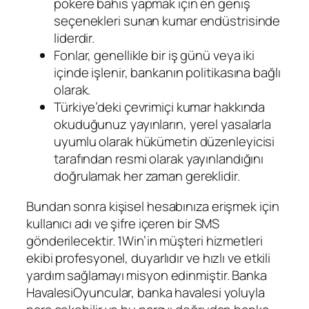
pokere bahis yapmak için en geniş
seçenekleri sunan kumar endüstrisinde
liderdir.
Fonlar, genellikle bir iş günü veya iki
içinde işlenir, bankanın politikasına bağlı
olarak.
Türkiye’deki çevrimiçi kumar hakkında
okuduğunuz yayınların, yerel yasalarla
uyumlu olarak hükümetin düzenleyicisi
tarafından resmi olarak yayınlandığını
doğrulamak her zaman gereklidir.
Bundan sonra kişisel hesabınıza erişmek için
kullanıcı adı ve şifre içeren bir SMS
gönderilecektir. 1Win’in müşteri hizmetleri
ekibi profesyonel, duyarlıdır ve hızlı ve etkili
yardım sağlamayı misyon edinmiştir. Banka
HavalesiOyuncular, banka havalesi yoluyla