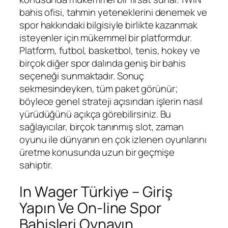
bahis ofisi, tahmin yeteneklerini denemek ve
spor hakkındaki bilgisiyle birlikte kazanmak
isteyenler için mükemmel bir platformdur.
Platform, futbol, basketbol, tenis, hokey ve
birçok diğer spor dalında geniş bir bahis
seçeneği sunmaktadır. Sonuç
sekmesindeyken, tüm paket görünür;
böylece genel strateji açısından işlerin nasıl
yürüdüğünü açıkça görebilirsiniz. Bu
sağlayıcılar, birçok tanınmış slot, zaman
oyunu ile dünyanın en çok izlenen oyunlarını
üretme konusunda uzun bir geçmişe
sahiptir.
In Wager Türkiye – Giriş
Yapın Ve On-line Spor
Bahisleri Oynayın