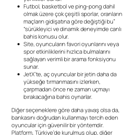
Futbol, ​​basketbol ve ping-pong dahil
olmak üzere çok çeşitli sporlar, oranların
maçların gidişatına göre değiştiği bu”
“sürükleyici ve dinamik deneyimde canlı
bahis konusu olur.
Site, oyuncuların favori oyunlarını veya
spor etkinliklerini hızlıca bulmalarını
sağlayan verimli bir arama fonksiyonu
sunar.
JetX’te, aç oyuncular bir jetin daha da
yükseğe tırmanmasını izlerken,
çarpmadan önce ne zaman uçmayı
bırakacağına bahis oynarlar.
Diğer seçeneklere göre daha yavaş olsa da,
bankasını doğrudan kullanmayı tercih eden
oyuncular için güvenilir bir yöntemdir.
Platform, Türkiye’de kurulmuş olup, diğer