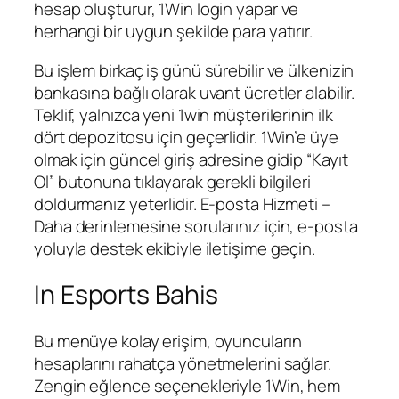
hesap oluşturur, 1Win login yapar ve
herhangi bir uygun şekilde para yatırır.
Bu işlem birkaç iş günü sürebilir ve ülkenizin
bankasına bağlı olarak uvant ücretler alabilir.
Teklif, yalnızca yeni 1win müşterilerinin ilk
dört depozitosu için geçerlidir. 1Win’e üye
olmak için güncel giriş adresine gidip “Kayıt
Ol” butonuna tıklayarak gerekli bilgileri
doldurmanız yeterlidir. E-posta Hizmeti –
Daha derinlemesine sorularınız için, e-posta
yoluyla destek ekibiyle iletişime geçin.
In Esports Bahis
Bu menüye kolay erişim, oyuncuların
hesaplarını rahatça yönetmelerini sağlar.
Zengin eğlence seçenekleriyle 1Win, hem