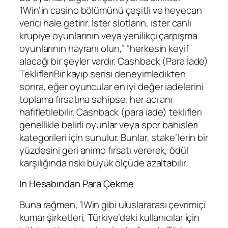
1Win’in casino bölümünü çeşitli ve heyecan
verici hale getirir. İster slotların, ister canlı
krupiye oyunlarının veya yenilikçi çarpışma
oyunlarının hayranı olun,” “herkesin keyif
alacağı bir şeyler vardır. Cashback (Para İade)
TeklifleriBir kayıp serisi deneyimledikten
sonra, eğer oyuncular en iyi değer iadelerini
toplama fırsatına sahipse, her acı anı
hafifletilebilir. Cashback (para iade) teklifleri
genellikle belirli oyunlar veya spor bahisleri
kategorileri için sunulur. Bunlar, stake’lerin bir
yüzdesini geri animo fırsatı vererek, ödül
karşılığında riski büyük ölçüde azaltabilir.
In Hesabından Para Çekme
Buna rağmen, 1Win gibi uluslararası çevrimiçi
kumar şirketleri, Türkiye’deki kullanıcılar için