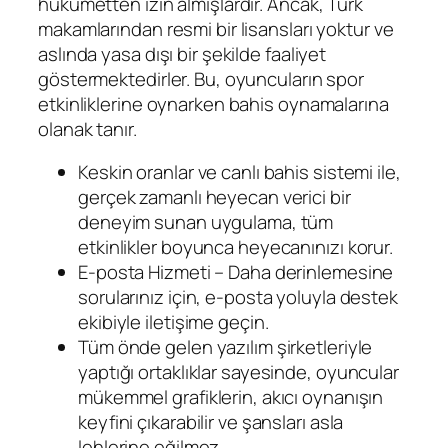
hükümetten izin almışlardır. Ancak, Türk
makamlarından resmi bir lisansları yoktur ve
aslında yasa dışı bir şekilde faaliyet
göstermektedirler. Bu, oyuncuların spor
etkinliklerine oynarken bahis oynamalarına
olanak tanır.
Keskin oranlar ve canlı bahis sistemi ile,
gerçek zamanlı heyecan verici bir
deneyim sunan uygulama, tüm
etkinlikler boyunca heyecanınızı korur.
E-posta Hizmeti – Daha derinlemesine
sorularınız için, e-posta yoluyla destek
ekibiyle iletişime geçin.
Tüm önde gelen yazılım şirketleriyle
yaptığı ortaklıklar sayesinde, oyuncular
mükemmel grafiklerin, akıcı oynanışın
keyfini çıkarabilir ve şansları asla
lehlerine eğilmez.