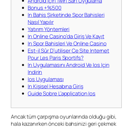
Android Için 1win Sah Uygulama
Bonus +%500
In Bahis Şirketinde Spor Bahisleri
Nasıl Yapılır
Yatırım Yöntemleri
In Online Casino’da Giriş Ve Kayıt
In Spor Bahisleri Ve Online Casino
Est-il Sûr D’utiliser Ce Site Internet
Pour Les Paris Sportifs?
In Uygulamasını Android Ve Ios Için
Indirin
Ios Uygulaması
In Kişisel Hesabına Giriş
Guide Sobre L’application Ios
Ancak tüm çarpışma oyunlarında olduğu gibi,
hala kazanırken önceki bahsinizi geri çekmek