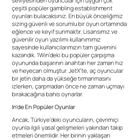
seviyesinden oyuncular için uygun çok
çeşitli popüler gambling establishment
oyunları bulacaksınız. En büyük önceliğimiz
sizing güvenli ve sorumlu bir oyun ortamında
eğlence ve keyif sunmaktır. Lisansımız ve
güvenilir oyun yazılımı kullanımımız
sayesinde kullanıcılarımızın tam güvenini
kazandık. 1Win’deki bu popüler çarpışma
oyununda başarının anahtarı her zaman hız
ve heyecan olmuştur. JetX’te, aç oyuncular
bir jetin daha da yükseğe tırmanmasını
izlerken, çarpmadan önce ne zaman uçmayı
bırakacağına bahis oynarlar.
In’de En Popüler Oyunlar
Ancak, Türkiye’deki oyuncuların, çevrimiçi
oyunla ilgili yasal gelişmeleri yakından takip
etmeleri önemlidir. Her birinin yaklaşan