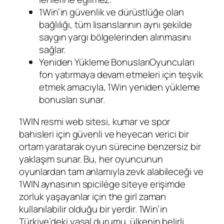
1Win’in güvenlik ve dürüstlüğe olan
bağlılığı, tüm lisanslarının aynı şekilde
saygın yargı bölgelerinden alınmasını
sağlar.
Yeniden Yükleme BonuslarıOyuncuları
fon yatırmaya devam etmeleri için teşvik
etmek amacıyla, 1Win yeniden yükleme
bonusları sunar.
1WIN resmi web sitesi, kumar ve spor
bahisleri için güvenli ve heyecan verici bir
ortam yaratarak oyun sürecine benzersiz bir
yaklaşım sunar. Bu, her oyuncunun
oyunlardan tam anlamıyla zevk alabileceği ve
1WIN aynasının spicilège siteye erişimde
zorluk yaşayanlar için the girl zaman
kullanılabilir olduğu bir yerdir. 1Win’in
Türkiye’deki yasal durumu, ülkenin belirli