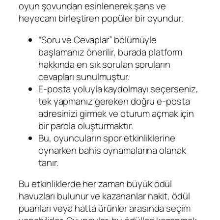
oyun şovundan esinlenerek şans ve
heyecanı birleştiren popüler bir oyundur.
“Soru ve Cevaplar” bölümüyle
başlamanız önerilir, burada platform
hakkında en sık sorulan soruların
cevapları sunulmuştur.
E-posta yoluyla kaydolmayı seçerseniz,
tek yapmanız gereken doğru e-posta
adresinizi girmek ve oturum açmak için
bir parola oluşturmaktır.
Bu, oyuncuların spor etkinliklerine
oynarken bahis oynamalarına olanak
tanır.
Bu etkinliklerde her zaman büyük ödül
havuzları bulunur ve kazananlar nakit, ödül
puanları veya hatta ürünler arasında seçim