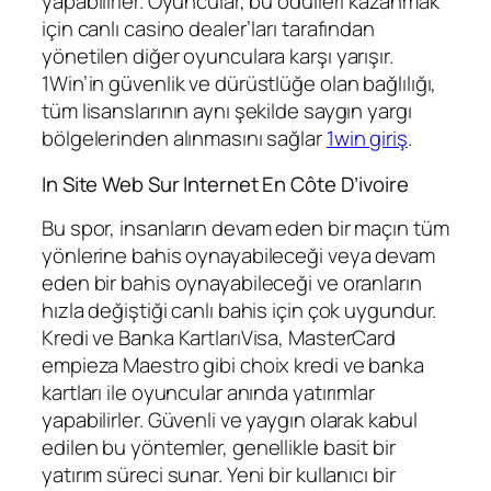
yapabilirler. Oyuncular, bu ödülleri kazanmak
için canlı casino dealer’ları tarafından
yönetilen diğer oyunculara karşı yarışır.
1Win’in güvenlik ve dürüstlüğe olan bağlılığı,
tüm lisanslarının aynı şekilde saygın yargı
bölgelerinden alınmasını sağlar
1win giriş
.
In Site Web Sur Internet En Côte D’ivoire
Bu spor, insanların devam eden bir maçın tüm
yönlerine bahis oynayabileceği veya devam
eden bir bahis oynayabileceği ve oranların
hızla değiştiği canlı bahis için çok uygundur.
Kredi ve Banka KartlarıVisa, MasterCard
empieza Maestro gibi choix kredi ve banka
kartları ile oyuncular anında yatırımlar
yapabilirler. Güvenli ve yaygın olarak kabul
edilen bu yöntemler, genellikle basit bir
yatırım süreci sunar. Yeni bir kullanıcı bir