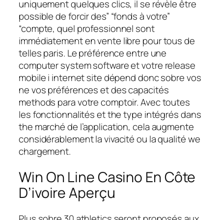
uniquement quelques clics, il se révèle être
possible de forcir des” “fonds à votre”
“compte, quel professionnel sont
immédiatement en vente libre pour tous de
telles paris. Le préférence entre une
computer system software et votre release
mobile i internet site dépend donc sobre vos
ne vos préférences et des capacités
methods para votre comptoir. Avec toutes
les fonctionnalités et the type intégrés dans
the marché de l’application, cela augmente
considérablement la vivacité ou la qualité we
chargement.
Win On Line Casino En Côte
D’ivoire Aperçu
Plus sobre 30 athletics seront proposés aux