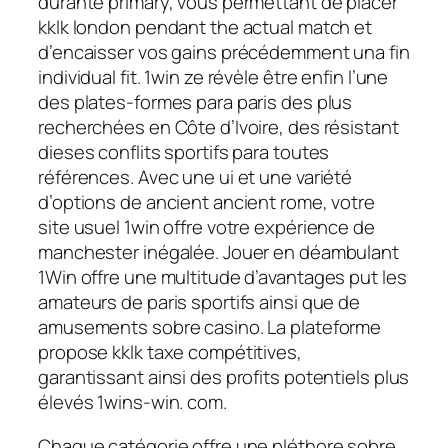
durante primary, vous permettant de placer
kklk london pendant the actual match et
d’encaisser vos gains précédemment una fin
individual fit. 1win ze révèle être enfin l’une
des plates-formes para paris des plus
recherchées en Côte d’Ivoire, des résistant
dieses conflits sportifs para toutes
références. Avec une ui et une variété
d’options de ancient ancient rome, votre
site usuel 1win offre votre expérience de
manchester inégalée. Jouer en déambulant
1Win offre une multitude d’avantages put les
amateurs de paris sportifs ainsi que de
amusements sobre casino. La plateforme
propose kklk taxe compétitives,
garantissant ainsi des profits potentiels plus
élevés 1wins-win. com.
Chaque catégorie offre une pléthore sobre