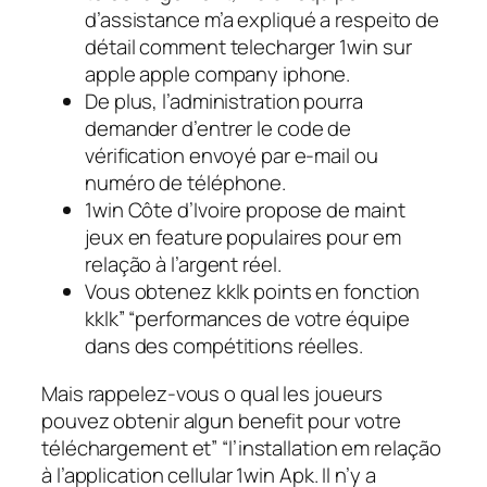
d’assistance m’a expliqué a respeito de
détail comment telecharger 1win sur
apple apple company iphone.
De plus, l’administration pourra
demander d’entrer le code de
vérification envoyé par e-mail ou
numéro de téléphone.
1win Côte d’Ivoire propose de maint
jeux en feature populaires pour em
relação à l’argent réel.
Vous obtenez kklk points en fonction
kklk” “performances de votre équipe
dans des compétitions réelles.
Mais rappelez-vous o qual les joueurs
pouvez obtenir algun benefit pour votre
téléchargement et” “l’installation em relação
à l’application cellular 1win Apk. Il n’y a