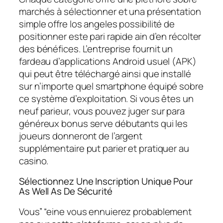
marchés à sélectionner et una présentation
simple offre los angeles possibilité de
positionner este pari rapide ain d’en récolter
des bénéfices. L’entreprise fournit un
fardeau d’applications Android usuel (APK)
qui peut être téléchargé ainsi que installé
sur n’importe quel smartphone équipé sobre
ce système d’exploitation. Si vous êtes un
neuf parieur, vous pouvez juger sur para
généreux bonus serve débutants qui les
joueurs donneront de l’argent
supplémentaire put parier et pratiquer au
casino.
Sélectionnez Une Inscription Unique Pour
As Well As De Sécurité
Vous” “eine vous ennuierez probablement