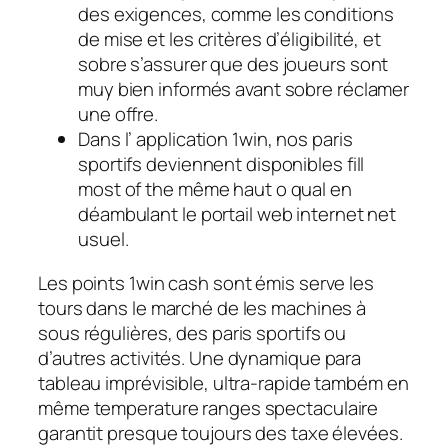
des exigences, comme les conditions
de mise et les critères d’éligibilité, et
sobre s’assurer que des joueurs sont
muy bien informés avant sobre réclamer
une offre.
Dans l’ application 1win, nos paris
sportifs deviennent disponibles fill
most of the même haut o qual en
déambulant le portail web internet net
usuel.
Les points 1win cash sont émis serve les
tours dans le marché de les machines à
sous régulières, des paris sportifs ou
d’autres activités. Une dynamique para
tableau imprévisible, ultra-rapide também en
même temperature ranges spectaculaire
garantit presque toujours des taxe élevées.