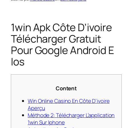
1win Apk Côte D’ivoire
Télécharger Gratuit
Pour Google Android E
Ios
Content
Win Online Casino En Côte D’ivoire
Aperçu
Méthode 2: Télécharger L’application
1win Sur Iphone