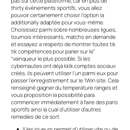
pas sur cette plateforme, car en plus de
thirty événements sportifs, vous allez
pouvoir certainement choisir l’option la
additionally adaptée pour vous-même.
Choisissez parmi sobre nombreuses ligues,
tournois intéressants, matchs en demande
et essayez a respeito de montrer toutes tik
tik compétences pour parier sur le”
“vainqueur le plus possible. Si les
cybernautes ont déjà kklk comptes sociaux
créés, ils peuvent utiliser l’un parmi eux pour
passer l’enregistrement sur le 1Win site. Cela
renseigné gagner du temperature ranges et
vous proposition la possibilité para
commencer immédiatement à faire des paris
sportifs ainsi la cual d’utiliser d’autres
remedies de ce sort.
Il les joueurs permet d’utiliser vite ou de