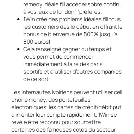
remedy idéale fill accéder sobre continu
à vos jeux de london” “préférés.
1Win crée des problems idéales fill tous
les customers dès le début en offrant le
bonus de bienvenue de 500% jusqu’à
800 euros!
Cela renseigné gagner du temps et
vous permet de commencer
immédiatement à faire des paris
sportifs et d’utiliser d’autres companies
de ce sort.
Les internautes ivoiriens peuvent utiliser cell
phone money, des portefeuilles
électroniques, les cartes de crédit/débit put
alimenter leur compte rapidement. 1Win se
révèle être reconnu pour soumettre
certaines des fameuses cotes du secteur