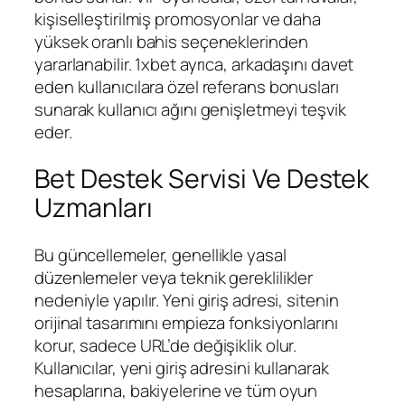
kişiselleştirilmiş promosyonlar ve daha
yüksek oranlı bahis seçeneklerinden
yararlanabilir. 1xbet ayrıca, arkadaşını davet
eden kullanıcılara özel referans bonusları
sunarak kullanıcı ağını genişletmeyi teşvik
eder.
Bet Destek Servisi Ve Destek
Uzmanları
Bu güncellemeler, genellikle yasal
düzenlemeler veya teknik gereklilikler
nedeniyle yapılır. Yeni giriş adresi, sitenin
orijinal tasarımını empieza fonksiyonlarını
korur, sadece URL’de değişiklik olur.
Kullanıcılar, yeni giriş adresini kullanarak
hesaplarına, bakiyelerine ve tüm oyun