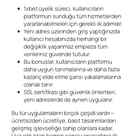
1xbet üyelik süreci, kullanıcıların
platformun sunduğu tüm hizmetlerden
yararlanabilmeleri için gerekli ilk adımdır.
Yeni adres üzerinden giriş yaptığınızda
kullanıcı hesabınızda herhangi bir
değişiklik yaşanmaz empieza tüm
verileriniz güvende tutulur.
Bu bonuslar, kullanıcıların platformu
daha uygun tanımalarına ve daha fazla
kazanç elde etme şansı yakalamalarına
olanak tanır.
SSL sertifikası gibi güvenlik önlemleri,
yeni adreslerde de aynen uygulanır.
Bu tür uygulamaların birçok çeşidi vardır—
ücretsizden ücretliye, basit tasarımlardan
gelişmiş işlevselliğe sahip olanlara kadar.
Üye olduktan hemen sonra yapacağınız ilk