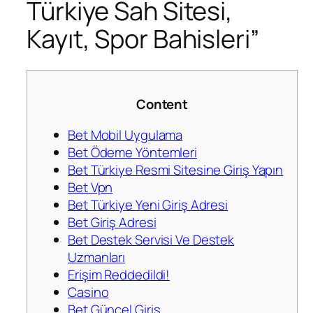
Türkiye Sah Sitesi,
Kayıt, Spor Bahisleri”
Content
Bet Mobil Uygulama
Bet Ödeme Yöntemleri
Bet Türkiye Resmi Sitesine Giriş Yapın
Bet Vpn
Bet Türkiye Yeni Giriş Adresi
Bet Giriş Adresi
Bet Destek Servisi Ve Destek
Uzmanları
Erişim Reddedildi!
Casino
Bet Güncel Giriş