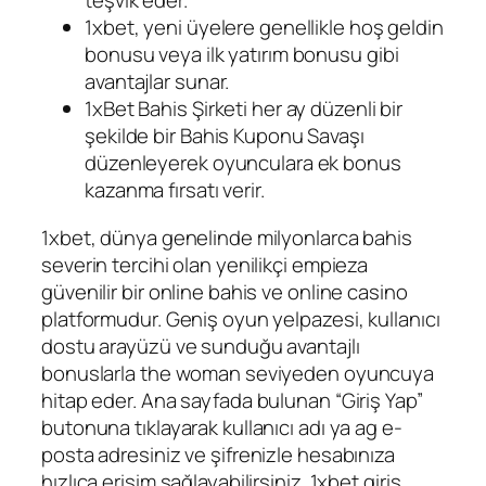
teşvik eder.
1xbet, yeni üyelere genellikle hoş geldin
bonusu veya ilk yatırım bonusu gibi
avantajlar sunar.
1xBet Bahis Şirketi her ay düzenli bir
şekilde bir Bahis Kuponu Savaşı
düzenleyerek oyunculara ek bonus
kazanma fırsatı verir.
1xbet, dünya genelinde milyonlarca bahis
severin tercihi olan yenilikçi empieza
güvenilir bir online bahis ve online casino
platformudur. Geniş oyun yelpazesi, kullanıcı
dostu arayüzü ve sunduğu avantajlı
bonuslarla the woman seviyeden oyuncuya
hitap eder. Ana sayfada bulunan “Giriş Yap”
butonuna tıklayarak kullanıcı adı ya ag e-
posta adresiniz ve şifrenizle hesabınıza
hızlıca erişim sağlayabilirsiniz. 1xbet giriş