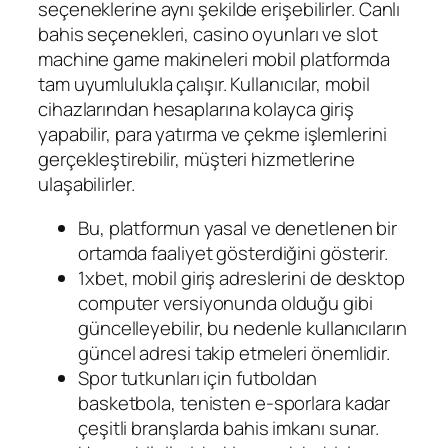
seçeneklerine aynı şekilde erişebilirler. Canlı
bahis seçenekleri, casino oyunları ve slot
machine game makineleri mobil platformda
tam uyumlulukla çalışır. Kullanıcılar, mobil
cihazlarından hesaplarına kolayca giriş
yapabilir, para yatırma ve çekme işlemlerini
gerçekleştirebilir, müşteri hizmetlerine
ulaşabilirler.
Bu, platformun yasal ve denetlenen bir
ortamda faaliyet gösterdiğini gösterir.
1xbet, mobil giriş adreslerini de desktop
computer versiyonunda olduğu gibi
güncelleyebilir, bu nedenle kullanıcıların
güncel adresi takip etmeleri önemlidir.
Spor tutkunları için futboldan
basketbola, tenisten e-sporlara kadar
çeşitli branşlarda bahis imkanı sunar.