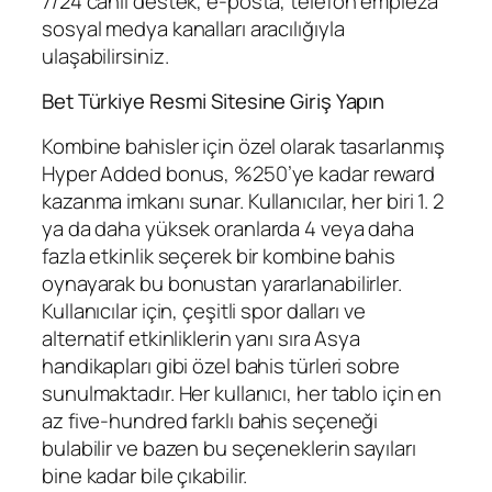
7/24 canlı destek, e-posta, telefon empieza
sosyal medya kanalları aracılığıyla
ulaşabilirsiniz.
Bet Türkiye Resmi Sitesine Giriş Yapın
Kombine bahisler için özel olarak tasarlanmış
Hyper Added bonus, %250’ye kadar reward
kazanma imkanı sunar. Kullanıcılar, her biri 1. 2
ya da daha yüksek oranlarda 4 veya daha
fazla etkinlik seçerek bir kombine bahis
oynayarak bu bonustan yararlanabilirler.
Kullanıcılar için, çeşitli spor dalları ve
alternatif etkinliklerin yanı sıra Asya
handikapları gibi özel bahis türleri sobre
sunulmaktadır. Her kullanıcı, her tablo için en
az five-hundred farklı bahis seçeneği
bulabilir ve bazen bu seçeneklerin sayıları
bine kadar bile çıkabilir.