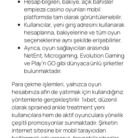
Hesap bilgileri, bakiye, açık bahisler
empieza casino oyunları mobil
platformda tam olarak görüntülenebilir.
Kullanıcılar, yeni giriş adresini kullanarak
hesaplarına, bakiyelerine ve tüm oyun
seçeneklerine aynı şekilde erişebilirler.
Ayrıca, oyun sağlayıcıları arasında
NetEnt, Microgaming, Evolution Gaming
ve Play’n GO gibi dünyaca ünlü şirketler
bulunmaktadır.
Para çekme işlemleri, yalnızca oyun
hesabınıza afin de yatırmak için kullandığınız
yöntemlerle gerçekleştirilir. 1xbet, düzenli
olarak sprained ankle treatment yeni
kullanıcılara hem de aktif oyunculara yönelik
çeşitli promosyonlar sunmaktadır. Şirketin
internet sitesine bir mobil tarayıcıdan