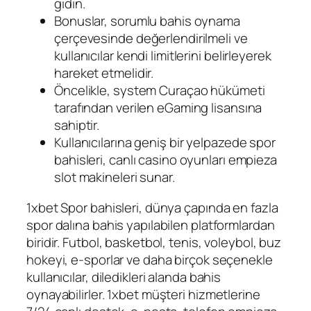
gidin.
Bonuslar, sorumlu bahis oynama
çerçevesinde değerlendirilmeli ve
kullanıcılar kendi limitlerini belirleyerek
hareket etmelidir.
Öncelikle, system Curaçao hükümeti
tarafından verilen eGaming lisansına
sahiptir.
Kullanıcılarına geniş bir yelpazede spor
bahisleri, canlı casino oyunları empieza
slot makineleri sunar.
1xbet Spor bahisleri, dünya çapında en fazla
spor dalına bahis yapılabilen platformlardan
biridir. Futbol, basketbol, tenis, voleybol, buz
hokeyi, e-sporlar ve daha birçok seçenekle
kullanıcılar, diledikleri alanda bahis
oynayabilirler. 1xbet müşteri hizmetlerine