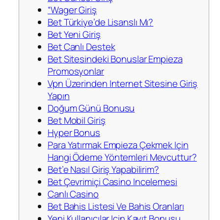
“Wager Giriş
Bet Türkiye’de Lisanslı Mı?
Bet Yeni Giriş
Bet Canlı Destek
Bet Sitesindeki Bonuslar Empieza
Promosyonlar
Vpn Üzerinden Internet Sitesine Giriş
Yapın
Doğum Günü Bonusu
Bet Mobil Giriş
Hyper Bonus
Para Yatırmak Empieza Çekmek Için
Hangi Ödeme Yöntemleri Mevcuttur?
Bet’e Nasıl Giriş Yapabilirim?
Bet Çevrimiçi Casino Incelemesi
Canlı Casino
Bet Bahis Listesi Ve Bahis Oranları
Yeni Kullanıcılar Için Kayıt Bonusu