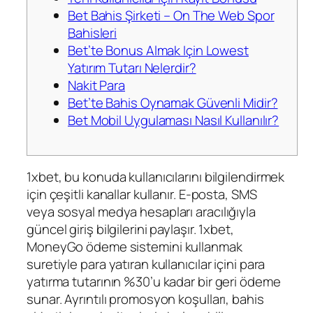
Bet Bahis Şirketi – On The Web Spor
Bahisleri
Bet’te Bonus Almak Için Lowest
Yatırım Tutarı Nelerdir?
Nakit Para
Bet’te Bahis Oynamak Güvenli Midir?
Bet Mobil Uygulaması Nasıl Kullanılır?
1xbet, bu konuda kullanıcılarını bilgilendirmek
için çeşitli kanallar kullanır. E-posta, SMS
veya sosyal medya hesapları aracılığıyla
güncel giriş bilgilerini paylaşır. 1xbet,
MoneyGo ödeme sistemini kullanmak
suretiyle para yatıran kullanıcılar içini para
yatırma tutarının %30’u kadar bir geri ödeme
sunar. Ayrıntılı promosyon koşulları, bahis