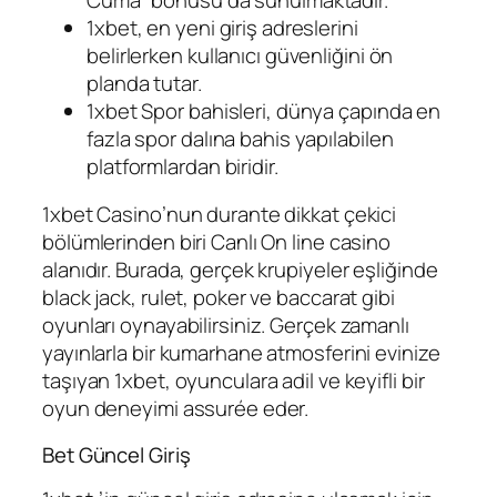
1xbet, en yeni giriş adreslerini
belirlerken kullanıcı güvenliğini ön
planda tutar.
1xbet Spor bahisleri, dünya çapında en
fazla spor dalına bahis yapılabilen
platformlardan biridir.
1xbet Casino’nun durante dikkat çekici
bölümlerinden biri Canlı On line casino
alanıdır. Burada, gerçek krupiyeler eşliğinde
black jack, rulet, poker ve baccarat gibi
oyunları oynayabilirsiniz. Gerçek zamanlı
yayınlarla bir kumarhane atmosferini evinize
taşıyan 1xbet, oyunculara adil ve keyifli bir
oyun deneyimi assurée eder.
Bet Güncel Giriş