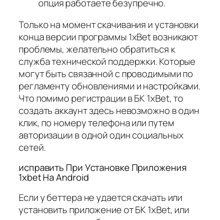
опция работаете безупречно.
Только на момент скачивания и установки
конца версии программы 1xBet возникают
проблемы, желательно обратиться к
служба технической поддержки. Которые
могут быть связанной с проводимыми по
регламенту обновлениями и настройками.
Что помимо регистрации в БК 1xBet, то
создать аккаунт здесь невозможно в один
клик, по номеру телефона или путем
авторизации в одной один социальных
сетей.
исправить При Установке Приложения
1xbet На Android
Если у беттера не удается скачать или
установить приложение от БК 1xBet, или