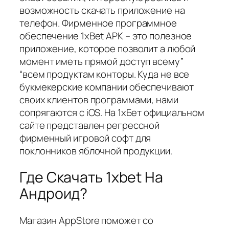
возможность скачать приложение на
телефон. Фирменное программное
обеспечение 1xBet APK – это полезное
приложение, которое позволит а любой
момент иметь прямой доступ всему”
“всем продуктам конторы. Куда не все
букмекерские компании обеспечивают
своих клиентов программами, нами
сопрягаются с iOS. На 1хБет официальном
сайте представлен регрессной
фирменный игровой софт для
поклонников яблочной продукции.
Где Скачать 1xbet На
Андроид?
Магазин AppStore поможет со