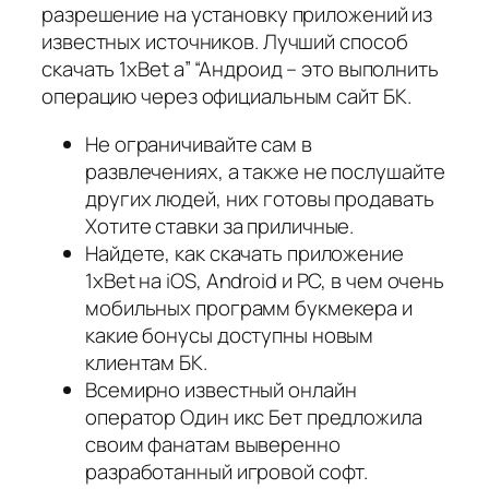
разрешение на установку приложений из
известных источников. Лучший способ
скачать 1xBet а” “Андроид – это выполнить
операцию через официальным сайт БК.
Не ограничивайте сам в
развлечениях, а также не послушайте
других людей, них готовы продавать
Хотите ставки за приличные.
Найдете, как скачать приложение
1xBet на iOS, Android и PC, в чем очень
мобильных программ букмекера и
какие бонусы доступны новым
клиентам БК.
Всемирно известный онлайн
оператор Один икс Бет предложила
своим фанатам выверенно
разработанный игровой софт.