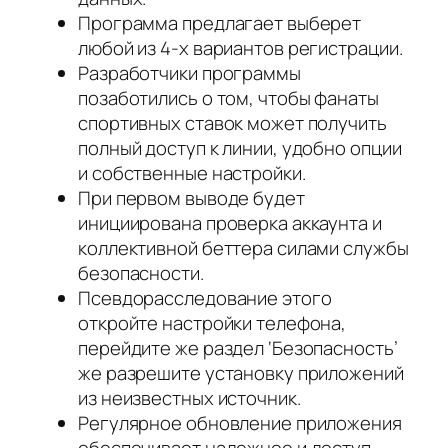
Программа предлагает выберет
любой из 4-х вариантов регистрации.
Разработчики программы
позаботились о том, чтобы фанаты
спортивных ставок может получить
полный доступ к линии, удобно опции
и собственные настройки.
При первом выводе будет
инициирована проверка аккаунта и
коллективной беттера силами службы
безопасности.
Псевдорасследование этого
откройте настройки телефона,
перейдите же раздел ‘Безопасность’
же разрешите установку приложений
из неизвестных источник.
Регулярное обновление приложения