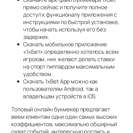
прямо сейчас и получите полное
доступ к функционалу приложения с
инструкциями по быстрой установке,
чтобы начать используя его без
задержек.
Скачать мобильное приложение
«1хБет» определенно хотелось всем
игрокам, них желают делать ставки
на спорт пиппардом максимальным
удобством.
Скачать 1xBet App можно как
пользователям Android, так а
владельцам устройств а iOS.
Топовый онлайн букмекер предлагает
веем клиентам одни один самых высоких
коэффициентов, максимально обширный
охват событий, интересную роспись и