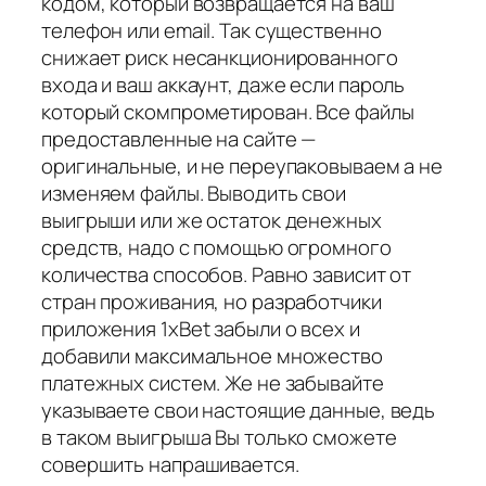
кодом, который возвращается на ваш
телефон или email. Так существенно
снижает риск несанкционированного
входа и ваш аккаунт, даже если пароль
который скомпрометирован. Все файлы
предоставленные на сайте —
оригинальные, и не переупаковываем а не
изменяем файлы. Выводить свои
выигрыши или же остаток денежных
средств, надо с помощью огромного
количества способов. Равно зависит от
стран проживания, но разработчики
приложения 1xBet забыли о всех и
добавили максимальное множество
платежных систем. Же не забывайте
указываете свои настоящие данные, ведь
в таком выигрыша Вы только сможете
совершить напрашивается.