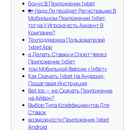
Бонус В Приложении 1xbet
🔑 Надо Ли пройдет Регистрацию В
Мобильном Приложении 1хбет,
тогда У Игрока есть Аккаунт В
Компании?
Техподдержка Пользователей
1xbet App
а Делать Ставки и Спорт Через
Приложение 1хбет
том Мобильной Версии «1хбет»
Как Скачать 1xbet На Андроид:
Пошаговая Инструкция
Bet Іos — же Скачать Приложение
на Айфон?
Выбор Типа Коэффициентов Для
Ставок
возможности Приложения 1xbet
Android