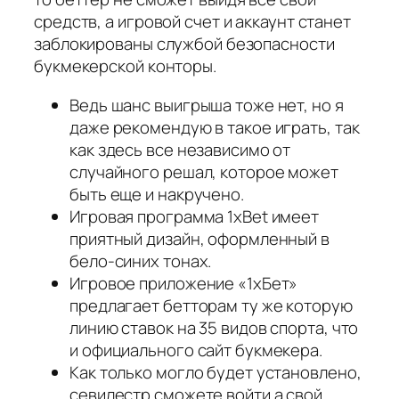
средств, а игровой счет и аккаунт станет
заблокированы службой безопасности
букмекерской конторы.
Ведь шанс выигрыша тоже нет, но я
даже рекомендую в такое играть, так
как здесь все независимо от
случайного решал, которое может
быть еще и накручено.
Игровая программа 1xBet имеет
приятный дизайн, оформленный в
бело-синих тонах.
Игровое приложение «1хБет»
предлагает бетторам ту же которую
линию ставок на 35 видов спорта, что
и официального сайт букмекера.
Как только могло будет установлено,
севилестр сможете войти а свой