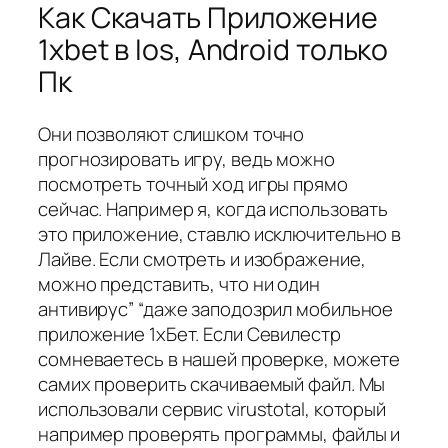
Как Скачать Приложение
1xbet в Ios, Android только
Пк
Они позволяют слишком точно
прогнозировать игру, ведь можно
посмотреть точный ход игры прямо
сейчас. Например я, когда использовать
это приложение, ставлю исключительно в
Лайве. Если смотреть и изображение,
можно представить, что ни один
антивирус” “даже заподозрил мобильное
приложение 1хБет. Если Севилестр
сомневаетесь в нашей проверке, можете
самих проверить скачиваемый файл. Мы
использовали сервис virustotal, который
например проверять программы, файлы и