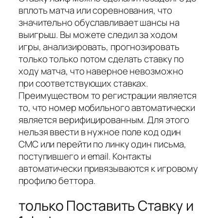
вплоть матча или соревнования, что
значительно обуславливает шансы на
выигрыш. Вы можете следил за ходом
игры, анализировать, прогнозировать
только только потом сделать ставку по
ходу матча, что наверное невозможно
при соответствующих ставках.
Преимуществом то регистрации является
то, что номер мобильного автоматически
является верифицированным. Для этого
нельзя ввести в нужное поле код один
СМС или перейти по линку один письма,
поступившего и email. Контакты
автоматически привязываются к игровому
профилю беттора.
только Поставить Ставку и