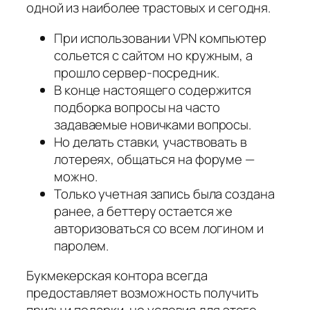
одной из наиболее трастовых и сегодня.
При использовании VPN компьютер
сольется с сайтом но кружным, а
прошло сервер-посредник.
В конце настоящего содержится
подборка вопросы на часто
задаваемые новичками вопросы.
Но делать ставки, участвовать в
лотереях, общаться на форуме —
можно.
Только учетная запись была создана
ранее, а беттеру остается же
авторизоваться со всем логином и
паролем.
Букмекерская контора всегда
предоставляет возможность получить