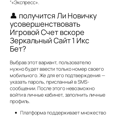
“«Экспресс».
👤 получится Ли Новичку
усовершенствовать
Игровой Счет вскоре
Зеркальный Сайт 1 Икс
Бет?
Выбрав этот вариант, пользователю
нужно будет ввести только номер своего
мобильного. Же для его подтверждения —
указать пароль, присланный в SMS-
сообщении. После этого невозможно
войти в личные кабинет, заполнить личные
профиль.
Платформа поддерживает множество