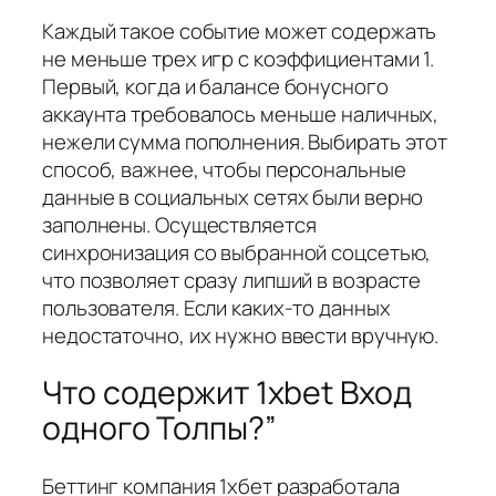
Каждый такое событие может содержать
не меньше трех игр с коэффициентами 1.
Первый, когда и балансе бонусного
аккаунта требовалось меньше наличных,
нежели сумма пополнения. Выбирать этот
способ, важнее, чтобы персональные
данные в социальных сетях были верно
заполнены. Осуществляется
синхронизация со выбранной соцсетью,
что позволяет сразу липший в возрасте
пользователя. Если каких-то данных
недостаточно, их нужно ввести вручную.
Что содержит 1xbet Вход
одного Толпы?”
Беттинг компания 1хбет разработала