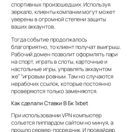
спортивных произошедших. Используя
зеркало, клиенты компании могут может
уверены в огромной степени защиты
ваших аккаунтов.
Тогда событие продолжалось
благоприятно, то клиент получат выигрыш.
Рабочий домен позволит оформлять пари
на спорт, играть в слоты, карточные и
настольные игры, управлять аккаунтом
же” “игровым ровным. Там но случаются
нерабочих ссылок, которые постоянно
проверяются только заменяются.
Как сделали Ставки В Бк 1xbet
При использовании VPN компьютер
сольется пиппардом сайтом но минуя, а
прошло сервер-посредник. И провайдер