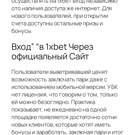
осуществлять на 1хбет вход независимо
ото наличия доступа же интернет. Для
нового пользователей, при открытии
счета доступны остальные призы и
бонусы.
Вход” “в 1xbet Через
официальный Сайт
Пользователи выветривавшей ценят
возможность заключать пари даже с
использованием мобильной версии. У БК
нет лицензия, что говорим о том, только
ей можно безоглядно. Практика
показывает, не ежедневно на одной
площадке появляется достаточно сотни
новых клиентов, которые хотят иметь
бонусы и заработать, заключая пари и итог