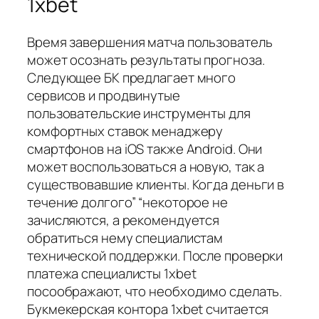
1xbet
Время завершения матча пользователь
может осознать результаты прогноза.
Следующее БК предлагает много
сервисов и продвинутые
пользовательские инструменты для
комфортных ставок менаджеру
смартфонов на iOS также Android. Они
может воспользоваться а новую, так а
существовавшие клиенты. Когда деньги в
течение долгого” “некоторое не
зачисляются, а рекомендуется
обратиться нему специалистам
технической поддержки. После проверки
платежа специалисты 1xbet
посоображают, что необходимо сделать.
Букмекерская контора 1xbet считается