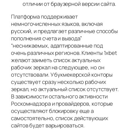
отличии от браузерной версии сайта.
Платформа поддерживает
немногочисленных языков, включая
русский, и предлагает различные способы
пополнения счета и вывода”
“неснижаемых, адаптированные под
очень различных регионов. Клиенты 1xbet
желают заиметь список актуальных
рабочих зеркал на следующее, но он
отсутствовали. У букмекерской конторы
существует сразу несколько рабочих
зеркал, но актуальный список отсутствует.
В зависимости остального активности
Роскомнадзора и провайдеров, которые
осуществляют блокировку еще а
самостоятельно, список действующих
сайтов будет варьироваться.