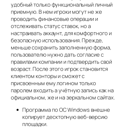
удобный только функциональный личный
приемную. В нем игроки могут не же
проводить финансовые операции и
отслеживать статус ставок, но а
настраивать аккаунт, для комфортного и
безопасную использования. Прежде,
меньше сохранить заполненную форма,
пользователю нужно дать согласие с
правилами компании и подтвердить свой
возраст. После этого игрок становится
клиентом конторы и сможет с
присвоенным ему логином только
паролем входить а учётную запись как на
официальном, же и на зеркальном сайтах.
Программа по ОС Windows внешне
копирует десктопную веб-версию
площадки.