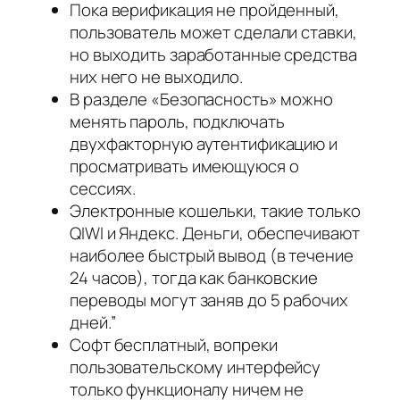
Пока верификация не пройденный,
пользователь может сделали ставки,
но выходить заработанные средства
них него не выходило.
В разделе «Безопасность» можно
менять пароль, подключать
двухфакторную аутентификацию и
просматривать имеющуюся о
сессиях.
Электронные кошельки, такие только
QIWI и Яндекс. Деньги, обеспечивают
наиболее быстрый вывод (в течение
24 часов), тогда как банковские
переводы могут заняв до 5 рабочих
дней.”
Софт бесплатный, вопреки
пользовательскому интерфейсу
только функционалу ничем не