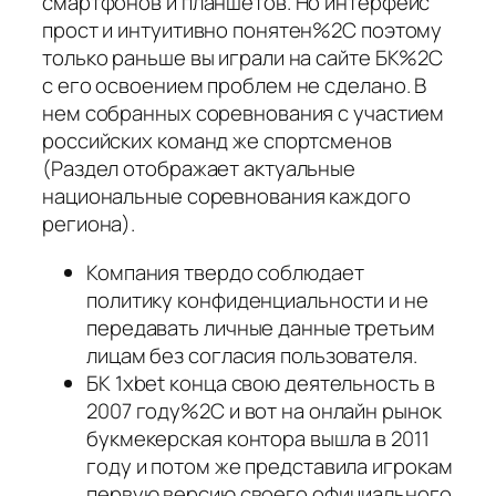
смартфонов и планшетов. Но интерфейс
прост и интуитивно понятен%2C поэтому
только раньше вы играли на сайте БК%2C
с его освоением проблем не сделано. В
нем собранных соревнования с участием
российских команд же спортсменов
(Раздел отображает актуальные
национальные соревнования каждого
региона).
Компания твердо соблюдает
политику конфиденциальности и не
передавать личные данные третьим
лицам без согласия пользователя.
БК 1xbet конца свою деятельность в
2007 году%2C и вот на онлайн рынок
букмекерская контора вышла в 2011
году и потом же представила игрокам
первую версию своего официального