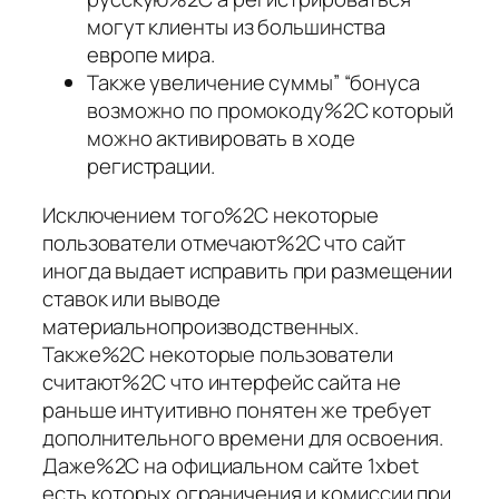
могут клиенты из большинства
европе мира.
Также увеличение суммы” “бонуса
возможно по промокоду%2C который
можно активировать в ходе
регистрации.
Исключением того%2C некоторые
пользователи отмечают%2C что сайт
иногда выдает исправить при размещении
ставок или выводе
материальнопроизводственных.
Также%2C некоторые пользователи
считают%2C что интерфейс сайта не
раньше интуитивно понятен же требует
дополнительного времени для освоения.
Даже%2C на официальном сайте 1xbet
есть которых ограничения и комиссии при