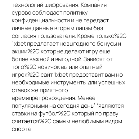
технологий шифрования. Компания
сурово соблюдает политику
конфиденциальности и не передаст
личные данные вторым лицам без
согласия пользователя. Кроме только%2C
1xbet предлагает невыгодного бонусы и
акции%2C которые делают игру еще
более важной и выгодной. Зависят от
того%2C новичок вы или опытный
игрок%2C сайт 1xbet предоставит вам но
необходимые инструменты дли успешных
ставок же приятного
времяпрепровождения. Менее
популярными на сегодня день” “являются
ставки на футбол%2C который по праву
считается%2C самым нелюбимым видом
спорта.