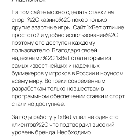
На том сайте можно сделать ставки на
спорт%2C казино%2C покер только
другие азартные игры. Сайт 1хБет отличие
простотой и удобно использования%2C
поэтому его доступен каждому
пользователю. Благодаря своей
надежными%2C 1xBet стал вторым из
самых известнейших и надежных
букмекеров у игроков в России и ноунсом
всему миру. Вопреки современным
разработкам только новшествам в
программном обеспечении ставки и спорт
стали но доступнее.
За годы работу у 1xBet ушел не один сто
клиентов%2C что подтвердил высокий
уровень бренда. Необходимо