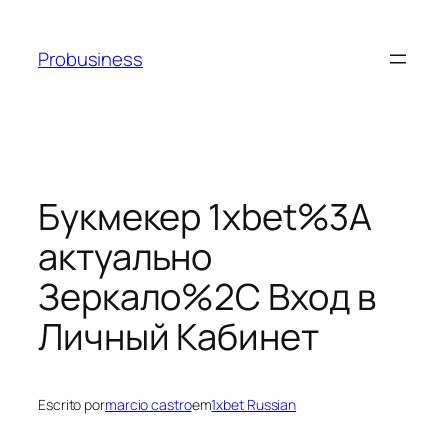
Probusiness
Букмекер 1xbet%3A
актуально
Зеркало%2C Вход в
Личный Кабинет
Escrito por
marcio castro
em
1xbet Russian