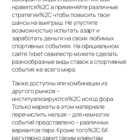
нравятся%2C а применяйте различные
стратегии%2C чтобы повысить твои
шансы на выигрыш. Не упустите
возможностью испытать азарт и
заработать деньги на своих любимых
спортивных событиях. На официальном
сайте 1xbet севилестр можете сделать
разнообразные виды ставок а спортивные
события же всего мира.
Также доступны или комбинации из
другого рынков –
институализируются%2C исход фора.
Только маркеты в этом материале
перечислить нельзя – для немногих
событий представлено – различных
вариантов пари. Кроме того%2C БК
регулярно дарит своим клиентам