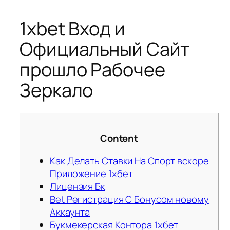
1xbet Вход и
Официальный Сайт
прошло Рабочее
Зеркало
Content
Как Делать Ставки На Спорт вскоре
Приложение 1хбет
Лицензия Бк
Bet Регистрация С Бонусом новому
Аккаунта
Букмекерская Контора 1хбет