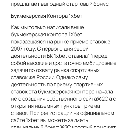
предлагает выгодный стартовый бонус.
Букмекерская Контора 1хбет
Как мы только написали выше
букмекерская контора 1Хбет
показавшаяся на рынке приема ставок в
2007 году. С первого дня своей
деятельности БК 1xbet ставила” “перед
собой высокие и достаточно амбициозные
задачи по охвату рынка спортивных
ставок же России. Однако саму
деятельность по приему спортивных
ставок эта букмекерская контора начала
не с создания собственного сайта%2C а с
открытия наземных пунктов приема
ставок. При регистрации на официальном
сайте 1xbet вы можете заиметь
специальный бонус%2C который поможет