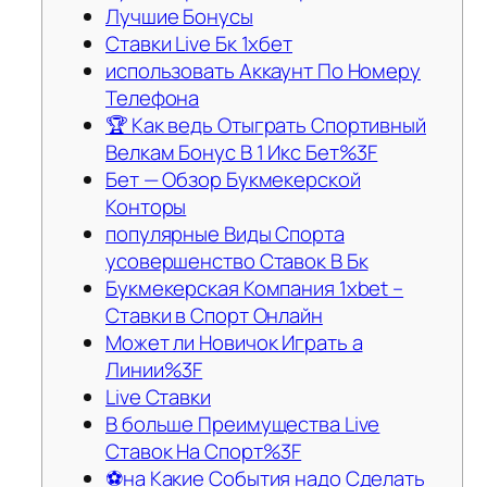
Лучшие Бонусы
Ставки Live Бк 1хбет
использовать Аккаунт По Номеру
Телефона
🏆 Как ведь Отыграть Спортивный
Велкам Бонус В 1 Икс Бет%3F
Бет — Обзор Букмекерской
Конторы
популярные Виды Спорта
усовершенство Ставок В Бк
Букмекерская Компания 1xbet –
Ставки в Спорт Онлайн
Может ли Новичок Играть а
Линии%3F
Live Ставки
В больше Преимущества Live
Ставок На Спорт%3F
⚽на Какие События надо Сделать