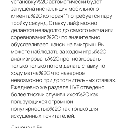
установку%2C автоматически будет
запущена инсталляция мобильного
клиента%2C которая” “потребуется пару-
тройку секунд. Ставку лайф можно
делается незадолго до самого матча или
соревнования%2C что значительно
обуславливает шансы на выигрыш. Вы
можете наблюдать за ходом игры%2C
анализировать%2C прогнозировать
только только потом делать ставку по
ходу матча%2C что наверное
невозможно при дополнительных ставках.
Ежедневно же разделе LIVE отведено
более тысячи случившихся%2C как
пользующихся огромной
популярностью%2C так только для
искушенных почитателей.
Лицензия Бк