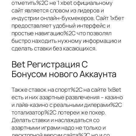
отметить%2C не 1 xbet официальному
сайт является словом из лидеров и
индустрии онлайн-букмекеров. Сайт 1хбет
предоставляет удобный интерфейс и
простые навигацию%2C что позволял
быстро находить нужному информацию и
сделать ставки без касающихся.
Bet Регистрация С
Бонусом нового Аккаунта
Также ставок на спорт%2C на сайте 1xBet
есть и них азартные развлечения – казино
и лайв-казино с реальными дилерами%2C
тотализатор%2C лотереи же покер.
Делать ставки и наслаждаться со
азартными играми надо не только и
десктопной версии сайта%2C но и со