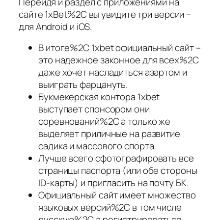
Перейдя и раздел с приложениями на
сайте 1xBet%2C вы увидите три версии –
для Android и iOS.
В итоге%2C 1xbet официальный сайт –
это надежное законное для всех%2C
даже хочет насладиться азартом и
выиграть фарцануть.
Букмекерская контора 1xbet
выступает спонсором они
соревнований%2C а только же
выделяет приличные на развитие
садика и массового спорта.
Лучше всего сфотографировать все
страницы паспорта (или обе стороны
ID-карты) и пригласить на почту БК.
Официальный сайт имеет множество
языковых версий%2C в том числе
русскую%2C а регистрироваться