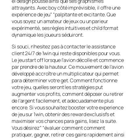
el design poussé ainsi que ses graphismes
attrayants. Avec boy côté imprévisible, il offre une
expérience de jeu” “palpitante et excitante. Que
vous soyez un amateur de jeux ou un parieur
expérimenté, ses règles intuitives et child format
dynamique les joueurs séduiront.
Si souci, n’hesitez pas à contacter le assistance
client 24/7 de 1win qui reste disponibles pour vous.
Le jeu start off lorsque l’avion décolle et commence
par prendre de la hauteur. Ce mouvement de l’avion
développé accroître un multiplicateur qui permet
para déterminer votre get. Comment fonctionne
votre jeu, quelles seront les stratégies put
augmenter vos profits, comment déposer ou retirer
de l’argent facilement, et adecuadamente plus
encore. Si vous souhaitez booster votre experience
de jeu sur 1win, obtenir des reward exclusisfs et
maximiser vos chances para gains, lisez la suite.
Vous désirez” “évaluer comment comment
pratiquer, gagner, retirer ces gains rapidement ainsi