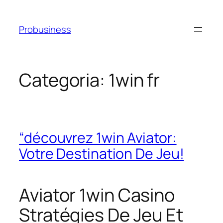
Probusiness
Categoria:
1win fr
“découvrez 1win Aviator:
Votre Destination De Jeu!
Aviator 1win Casino
Stratégies De Jeu Et