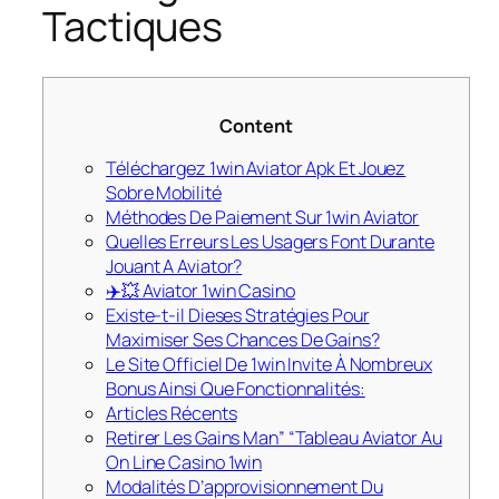
Tactiques
Content
Téléchargez 1win Aviator Apk Et Jouez
Sobre Mobilité
Méthodes De Paiement Sur 1win Aviator
Quelles Erreurs Les Usagers Font Durante
Jouant A Aviator?
✈️💥 Aviator 1win Casino
Existe-t-il Dieses Stratégies Pour
Maximiser Ses Chances De Gains?
Le Site Officiel De 1win Invite À Nombreux
Bonus Ainsi Que Fonctionnalités:
Articles Récents
Retirer Les Gains Man” “Tableau Aviator Au
On Line Casino 1win
Modalités D’approvisionnement Du