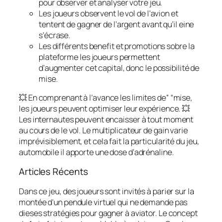
pour observer et analyser votre jeu.
Les joueurs observent le vol de l’avion et
tentent de gagner de l’argent avant qu’il eine
s’écrase.
Les différents benefit et promotions sobre la
plateforme les joueurs permettent
d’augmenter cet capital, donc le possibilité de
mise.
💥 En comprenant à l’avance les limites de” “mise,
les joueurs peuvent optimiser leur expérience. 💥
Les internautes peuvent encaisser à tout moment
au cours de le vol. Le multiplicateur de gain varie
imprévisiblement, et cela fait la particularité du jeu,
automobile il apporte une dose d’adrénaline.
Articles Récents
Dans ce jeu, des joueurs sont invités à parier sur la
montée d’un pendule virtuel qui ne demande pas
dieses stratégies pour gagner à aviator. Le concept