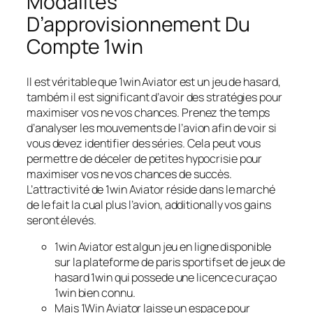
Modalités
D’approvisionnement Du
Compte 1win
Il est véritable que 1win Aviator est un jeu de hasard,
também il est significant d’avoir des stratégies pour
maximiser vos ne vos chances. Prenez the temps
d’analyser les mouvements de l’avion afin de voir si
vous devez identifier des séries. Cela peut vous
permettre de déceler de petites hypocrisie pour
maximiser vos ne vos chances de succès.
L’attractivité de 1win Aviator réside dans le marché
de le fait la cual plus l’avion, additionally vos gains
seront élevés.
1win Aviator est algun jeu en ligne disponible
sur la plateforme de paris sportifs et de jeux de
hasard 1win qui possede une licence curaçao
1win bien connu.
Mais 1Win Aviator laisse un espace pour