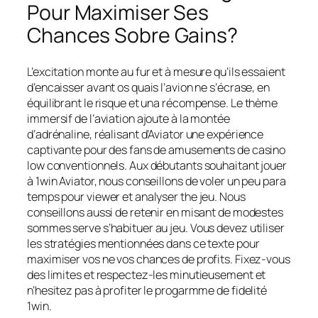
Pour Maximiser Ses
Chances Sobre Gains?
L’excitation monte au fur et à mesure qu’ils essaient
d’encaisser avant os quais l’avion ne s’écrase, en
équilibrant le risque et una récompense. Le thème
immersif de l’aviation ajoute à la montée
d’adrénaline, réalisant d’Aviator une expérience
captivante pour des fans de amusements de casino
low conventionnels. Aux débutants souhaitant jouer
à 1win Aviator, nous conseillons de voler un peu para
temps pour viewer et analyser the jeu. Nous
conseillons aussi de retenir en misant de modestes
sommes serve s’habituer au jeu. Vous devez utiliser
les stratégies mentionnées dans ce texte pour
maximiser vos ne vos chances de profits. Fixez-vous
des limites et respectez-les minutieusement et
n’hesitez pas à profiter le progarmme de fidelité
1win.