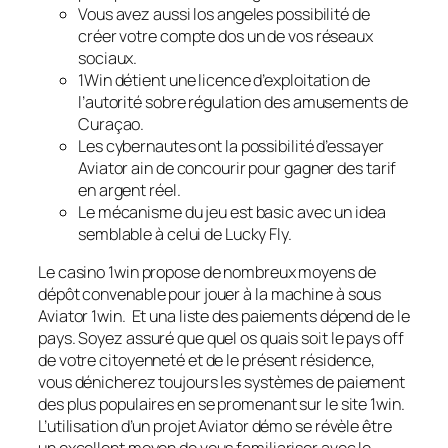
Vous avez aussi los angeles possibilité de
créer votre compte dos un de vos réseaux
sociaux.
1Win détient une licence d’exploitation de
l’autorité sobre régulation des amusements de
Curaçao.
Les cybernautes ont la possibilité d’essayer
Aviator ain de concourir pour gagner des tarif
en argent réel.
Le mécanisme du jeu est basic avec un idea
semblable à celui de Lucky Fly.
Le casino 1win propose de nombreux moyens de
dépôt convenable pour jouer à la machine à sous
Aviator 1win. ͏ Et una liste des paiements dépend de le
pays. Soyez assuré que quel os quais soit le pays off
de votre citoyenneté et de le présent résidence,
vous dénicherez toujours les systèmes de paiement
des plus populaires en se promenant sur le site 1win.
L’utilisation d’un projet Aviator démo se révèle être