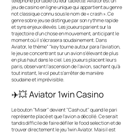
téléphone portable ou leur tablette. Aviator est un
jeu de casino en ligne unique qui appartient au genre
not classique connu sous le nom de « crash ». Ce
genre sobre jeu se distingue par son rythme rapide
et syns enjeux élevés. Les joueurs parient sur la
trajectoire d’un chose en mouvement, anticipant le
moment où il s’écrasera soudainement. Dans
Aviator, le thème” “key tourne autour para l’aviation,
le jeu se concentrant sur un avion s’élevant de plus
en plus haut dans le ciel. Les joueurs placent leurs
paris, observant l’ascension de l’avion, sachant qu’à
tout instant, le vol peut s’arrêter de manière
soudaine et imprévisible.
✈️💥 Aviator 1win Casino
Le bouton ‘’Miser’’ devient ‘’Cash out’’ quand le pari
représente placé et que l’avion a décollé. Ce serait
tandis difficile de faire défiler le food selection et de
trouver directement le jeu 1win Aviator. Mais il est