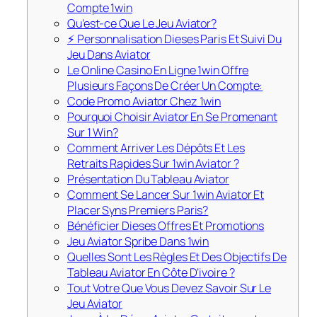
Compte 1win
Qu’est-ce Que Le Jeu Aviator?
⚡️ Personnalisation Dieses Paris Et Suivi Du
Jeu Dans Aviator
Le Online Casino En Ligne 1win Offre
Plusieurs Façons De Créer Un Compte:
Code Promo Aviator Chez 1win
Pourquoi Choisir Aviator En Se Promenant
Sur 1 Win?
Comment Arriver Les Dépôts Et Les
Retraits Rapides Sur 1win Aviator ?
Présentation Du Tableau Aviator
Comment Se Lancer Sur 1win Aviator Et
Placer Syns Premiers Paris?
Bénéficier Dieses Offres Et Promotions
Jeu Aviator Spribe Dans 1win
Quelles Sont Les Règles Et Des Objectifs De
Tableau Aviator En Côte D’ivoire ?
Tout Votre Que Vous Devez Savoir Sur Le
Jeu Aviator