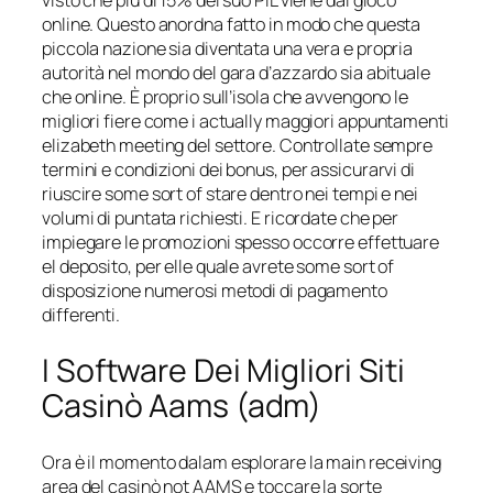
visto che più di 15% del suo PIL viene dal gioco
online. Questo anordna fatto in modo che questa
piccola nazione sia diventata una vera e propria
autorità nel mondo del gara d’azzardo sia abituale
che online. È proprio sull’isola che avvengono le
migliori fiere come i actually maggiori appuntamenti
elizabeth meeting del settore. Controllate sempre
termini e condizioni dei bonus, per assicurarvi di
riuscire some sort of stare dentro nei tempi e nei
volumi di puntata richiesti. E ricordate che per
impiegare le promozioni spesso occorre effettuare
el deposito, per elle quale avrete some sort of
disposizione numerosi metodi di pagamento
differenti.
I Software Dei Migliori Siti
Casinò Aams (adm)
Ora è il momento dalam esplorare la main receiving
area del casinò not AAMS e toccare la sorte