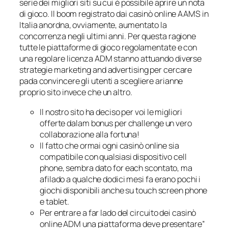
serie dei migliori siti su cui è possibile aprire un nota
di gioco. Il boom registrato dai casinò online AAMS in
Italia anordna, ovviamente, aumentato la
concorrenza negli ultimi anni. Per questa ragione
tutte le piattaforme di gioco regolamentate e con
una regolare licenza ADM stanno attuando diverse
strategie marketing and advertising per cercare
pada convincere gli utenti a scegliere arianne
proprio sito invece che un altro.
Il nostro sito ha deciso per voi le migliori
offerte dalam bonus per challenge un vero
collaborazione alla fortuna!
Il fatto che ormai ogni casinò online sia
compatibile con qualsiasi dispositivo cell
phone, sembra dato for each scontato, ma
afilado a qualche dodici mesi fa erano pochi i
giochi disponibili anche su touch screen phone
e tablet.
Per entrare a far lado del circuito dei casinò
online ADM una piattaforma deve presentare”