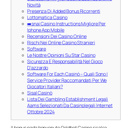
Novità
Presenza Di Added Bonus Ricorrenti
Lottomatica Casino
➡️snai Casino Instructions Migliore Per
Iphone App Mobile
Recensioni Dei Casino Online
Rischi Nei Online Casino Stranieri
Software
Le Nostre Opinioni Su Star Casino
Sicurezza E Responsabilità Nel Gioco
D’azzardo
Software For Each Casinò – Quali Sono I
Service Provider Raccomandati Per We
Giocatori Italiani?
Sisal Casinò
Lista Dei Gambling Establishment Legali
Aams Selezionati Da Casinolegali Internet
Ottobre 2024
Il bonus pada benvenuto Goldbet Casino ricalca