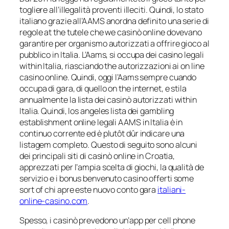
togliere all’illegalità proventi illeciti. Quindi, lo stato
italiano grazie all’AAMS anordna definito una serie di
regole at the tutele che we casinò online dovevano
garantire per organismo autorizzati a offrire gioco al
pubblico in Italia. L’Aams, si occupa dei casino legali
within Italia, riasciando the autorizzazioni ai on line
casino online. Quindi, oggi l’Aams sempre cuando
occupa di gara, di quello on the internet, e stila
annualmente la lista dei casinò autorizzati within
Italia. Quindi, los angeles lista dei gambling
establishment online legali AAMS in Italia è in
continuo corrente ed è plutôt dûr indicare una
listagem completo. Questo di seguito sono alcuni
dei principali siti di casinò online in Croatia,
apprezzati per l’ampia scelta di giochi, la qualità de
servizio e i bonus benvenuto casino offerti some
sort of chi apre este nuovo conto gara
italiani-
online-casino.com
.
Spesso, i casinò prevedono un’app per cell phone