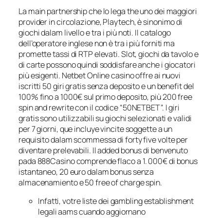
La main partnership che lo lega the uno dei maggiori
provider in circolazione, Playtech, è sinonimo di
giochi dalam livello e tra i più noti. Il catalogo
dell’operatore inglese non è tra i più forniti ma
promette tassi di RTP elevati. Slot, giochi da tavolo e
di carte possono quindi soddisfare anche i giocatori
più esigenti. Netbet Online casino offre ai nuovi
iscritti 50 giri gratis senza deposito e un benefit del
100% fino a 1000€ sul primo deposito, più 200 free
spin and rewrite con il codice “50NETBET”. I giri
gratis sono utilizzabili su giochi selezionati e validi
per 7 giorni, que incluye vincite soggette a un
requisito dalam scommessa di forty five volte per
diventare prelevabili. Il added bonus di benvenuto
pada 888Casino comprende flaco a 1. 000€ di bonus
istantaneo, 20 euro dalam bonus senza
almacenamiento e 50 free of charge spin.
Infatti, votre liste dei gambling establishment
legali aams cuando aggiornano