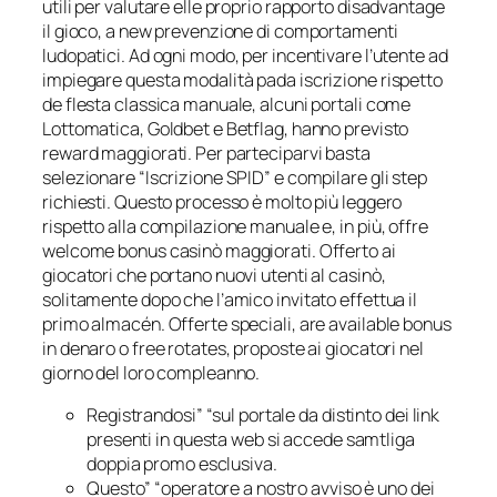
utili per valutare elle proprio rapporto disadvantage
il gioco, a new prevenzione di comportamenti
ludopatici. Ad ogni modo, per incentivare l’utente ad
impiegare questa modalità pada iscrizione rispetto
de flesta classica manuale, alcuni portali come
Lottomatica, Goldbet e Betflag, hanno previsto
reward maggiorati. Per parteciparvi basta
selezionare “Iscrizione SPID” e compilare gli step
richiesti. Questo processo è molto più leggero
rispetto alla compilazione manuale e, in più, offre
welcome bonus casinò maggiorati. Offerto ai
giocatori che portano nuovi utenti al casinò,
solitamente dopo che l’amico invitato effettua il
primo almacén. Offerte speciali, are available bonus
in denaro o free rotates, proposte ai giocatori nel
giorno del loro compleanno.
Registrandosi” “sul portale da distinto dei link
presenti in questa web si accede samtliga
doppia promo esclusiva.
Questo” “operatore a nostro avviso è uno dei