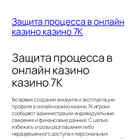
Защита процесса в онлайн
казино казино 7К
Защита процесса в
онлайн казино
казино 7К
Во время создания аккаунта и эксплуатации
профиля в онлайн казино казино 7К игроки
сообщают администрации индивидуальные
сведения и финансовые данные. С целью
избежать угрозы разглашения либо
неразрешенного доступа к персональных