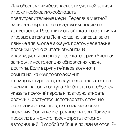
Для обеспечения безопасности учетной записи
игроки необходимо соблюдать
предупредительные меры. Передача учетной
записи и секретного кода другим людям не
допускается. Работники онлайн казино с акциями
игровые автоматы 7К никогда не запрашивают
данные для входа в аккаунт, поэтому все такие
просьбы нужно считать обманом. В
индивидуальном аккаунте, в категории «Учётная
запись», имеется опция обновления ключа
доступа. Если вдруг у геймера возникли
сомнения, как будто его аккаунт
скомпрометирована, следует безотлагательно
сменить пароль доступа. Чтобы этого требуется
указать прежний пароль и повторно вписать
свежий. Советуется использовать сложные
сочетания элементов, включая числовые
значения, большие и строчные литеры. Также в
профиле вы можете просмотреть историей
авторизаций. В особой таблице показываются IP-