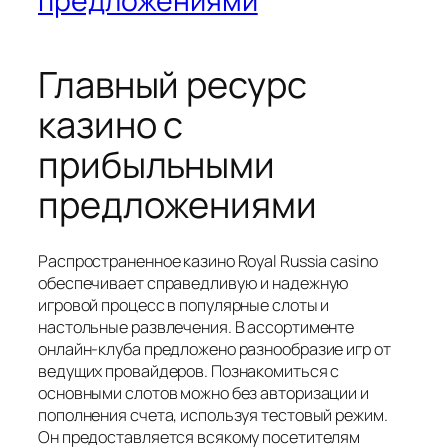
предложениями
Главный ресурс
казино с
прибыльными
предложениями
Распространенное казино Royal Russia casino
обеспечивает справедливую и надежную
игровой процесс в популярные слоты и
настольные развлечения. В ассортименте
онлайн-клуба предложено разнообразие игр от
ведущих провайдеров. Познакомиться с
основными слотов можно без авторизации и
пополнения счета, используя тестовый режим.
Он предоставляется всякому посетителям