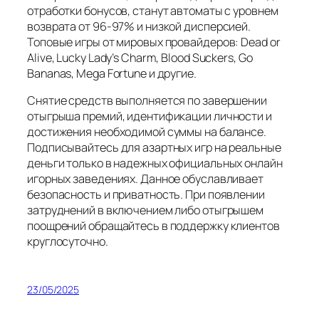
отработки бонусов, станут автоматы с уровнем
возврата от 96-97% и низкой дисперсией.
Топовые игры от мировых провайдеров: Dead or
Alive, Lucky Lady’s Charm, Blood Suckers, Go
Bananas, Mega Fortune и другие.
Снятие средств выполняется по завершении
отыгрыша премий, идентификации личности и
достижения необходимой суммы на балансе.
Подписывайтесь для азартных игр на реальные
деньги только в надежных официальных онлайн
игорных заведениях. Данное обуславливает
безопасность и приватность. При появлении
затруднений в включением либо отыгрышем
поощрений обращайтесь в поддержку клиентов
круглосуточно.
23/05/2025