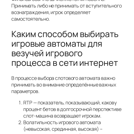
Принимать либо не принимать от вступительного
вознаграждения, игрок определяет
самостоятельно.
Каким способом выбирать
игровые автоматы для
везучей игрового
процесса в сети интернет
В процессе выбора слотового автомата важно
принимать во внимание определённые важных
параметров.
RTP — показатель, показывающий, какову
процент бетов в долгосрочной перспективе
слот-машина возвращает игрокам.
Волатильность игрового автомата
(невысокая, срединная, высокая) –