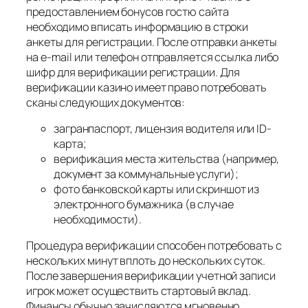
предоставлением бонусов гостю сайта
необходимо вписать информацию в строки
анкеты для регистрации. После отправки анкеты
на e-mail или телефон отправляется ссылка либо
шифр для верификации регистрации. Для
верификации казино имеет право потребовать
сканы следующих документов:
загранпаспорт, лицензия водителя или ID-
карта;
верификация места жительства (например,
документ за коммунальные услуги);
фото банковской карты или скриншот из
электронного бумажника (в случае
необходимости).
Процедура верификации способен потребовать с
нескольких минут вплоть до нескольких суток.
После завершения верификации учетной записи
игрок может осуществить стартовый вклад.
Финансы обычно зачисляются мгновенно.