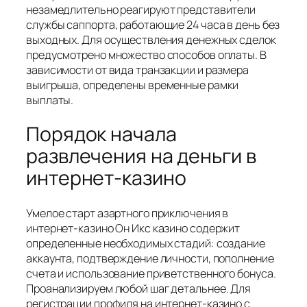
незамедлительно реагируют представители
службы саппорта, работающие 24 часа в день без
выходных. Для осуществления денежных сделок
предусмотрено множество способов оплаты. В
зависимости от вида транзакции и размера
выигрыша, определены временные рамки
выплаты.
Порядок начала
развлечения на деньги в
интернет-казино
Умелое старт азартного приключения в
интернет-казино Он Икс казино содержит
определенные необходимых стадий: создание
аккаунта, подтверждение личности, пополнение
счета и использование приветственного бонуса.
Проанализируем любой шаг детальнее. Для
регистрации профиля на интернет-казино с