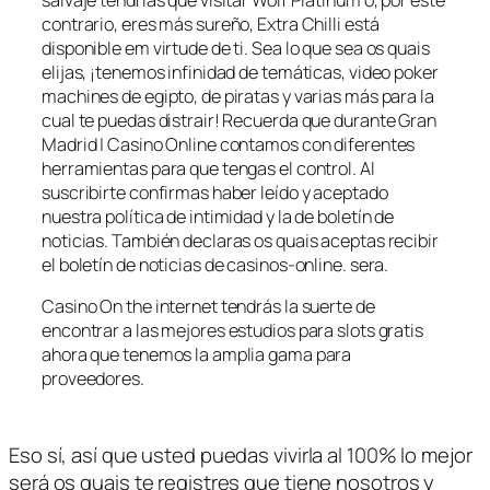
contrario, eres más sureño, Extra Chilli está
disponible em virtude de ti. Sea lo que sea os quais
elijas, ¡tenemos infinidad de temáticas, video poker
machines de egipto, de piratas y varias más para la
cual te puedas distrair! Recuerda que durante Gran
Madrid | Casino Online contamos con diferentes
herramientas para que tengas el control. Al
suscribirte confirmas haber leído y aceptado
nuestra política de intimidad y la de boletín de
noticias. También declaras os quais aceptas recibir
el boletín de noticias de casinos-online. sera.
Casino On the internet tendrás la suerte de
encontrar a las mejores estudios para slots gratis
ahora que tenemos la amplia gama para
proveedores.
Eso sí, así que usted puedas vivirla al 100% lo mejor
será os quais te registres que tiene nosotros y