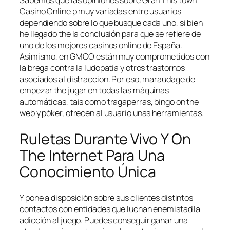
Sabemos que las opiniones sobre Gran This town
Casino Online p muy variadas entre usuarios
dependiendo sobre lo que busque cada uno, si bien
he llegado the la conclusión para que se refiere de
uno de los mejores casinos online de España.
Asimismo, en GMCO están muy comprometidos con
la brega contra la ludopatía y otros trastornos
asociados al distraccion. Por eso, maraudage de
empezar the jugar en todas las máquinas
automáticas, tais como tragaperras, bingo on the
web y póker, ofrecen al usuario unas herramientas.
Ruletas Durante Vivo Y On
The Internet Para Una
Conocimiento Única
Y pone a disposición sobre sus clientes distintos
contactos con entidades que luchan enemistad la
adicción al juego. Puedes conseguir ganar una