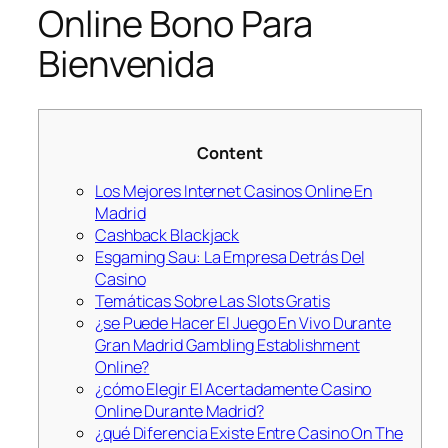
Online Bono Para
Bienvenida
Content
Los Mejores Internet Casinos Online En
Madrid
Cashback Blackjack
Esgaming Sau: La Empresa Detrás Del
Casino
Temáticas Sobre Las Slots Gratis
¿se Puede Hacer El Juego En Vivo Durante
Gran Madrid Gambling Establishment
Online?
¿cómo Elegir El Acertadamente Casino
Online Durante Madrid?
¿qué Diferencia Existe Entre Casino On The