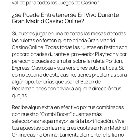
válido para todos los Juegos de Casino.”
¿se Puede Entretenerse En Vivo Durante
Gran Madrid Casino Online?
Sí, puedes jugar en una de todas las mesas de todas
las ruletas en festón que te brinda Gran Madrid
Casino Online. Todas todas las ruletas en festón son
proporcionadas durante el proveedor Playtech y por
parecchio puedes disfrutar sobre la ruleta Portion,
Express, Casiopea y sus versiones automáticas. Si,
como usuario de este casino, tienes problemas para
algún tipo, tendrías que usar el Buzón de
Reclamaciones con enviar a aquella dirección tus
quejas.
Recibe algun extra en efectivo por tus combinadas
con nuestro “Combi Boost”, cuantas más
selecciones hagas mayor será la bonificación. Vive
tus apuestas con las mejores cuotas en Nan Madrid |
Online casino Online. Lamentablemente, el sitio no