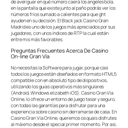
de averiguar en qué número caerá los angeles bola,
en la pantalla que existe junto al paño podrás ver los
números fríos sumado a calientes para que ght
ayuden en su decisión. El Black jack Casino Gran
Madrid es uno de los juegos más apreciados por sus
jugadores, con unos índices de RTP la cual están
entre mis más favorables.
Preguntas Frecuentes Acerca De Casino
On-line Gran Vía
No necesitas la Software para jugar, porque casi
todos los juegos están diseñados en formato HTML5
compatible con en absoluto tipo de dispositivos,
utilizando los guias operativos más singulares
(Android, Windows elizabeth iOS). Casino Gran Vía
Online, lo ofrece un entorno de juego tasar y seguro,
con todas las garantías para disfrutar para una
experiencia sobre casino sin derramarse de casa. En
Casino Gran Vía Online, queremos os quais disfrutes
al máximo desde el special primer momento. Por asi,