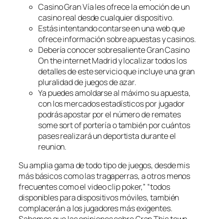
Casino Gran Vía les ofrece la emoción de un
casino real desde cualquier dispositivo.
Estás intentando contarse en una web que
ofrece información sobre apuestas y casinos.
Debería conocer sobresaliente Gran Casino
On the internet Madrid y localizar todos los
detalles de este servicio que incluye una gran
pluralidad de juegos de azar.
Ya puedes amoldarse al máximo su apuesta,
con los mercados estadísticos por jugador
podrás apostar por el número de remates
some sort of portería o también por cuántos
pases realizará un deportista durante el
reunion.
Su amplia gama de todo tipo de juegos, desde mis
más básicos como las tragaperras, a otros menos
frecuentes como el video clip poker,” “todos
disponibles para dispositivos móviles, también
complacerán a los jugadores más exigentes.