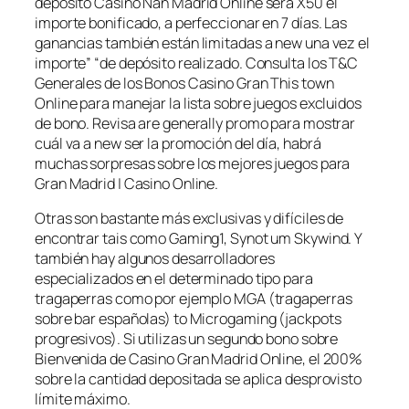
depósito Casino Nan Madrid Online sera X50 el
importe bonificado, a perfeccionar en 7 días. Las
ganancias también están limitadas a new una vez el
importe” “de depósito realizado. Consulta los T&C
Generales de los Bonos Casino Gran This town
Online para manejar la lista sobre juegos excluidos
de bono. Revisa are generally promo para mostrar
cuál va a new ser la promoción del día, habrá
muchas sorpresas sobre los mejores juegos para
Gran Madrid | Casino Online.
Otras son bastante más exclusivas y difíciles de
encontrar tais como Gaming1, Synot um Skywind. Y
también hay algunos desarrolladores
especializados en el determinado tipo para
tragaperras como por ejemplo MGA (tragaperras
sobre bar españolas) to Microgaming (jackpots
progresivos). Si utilizas un segundo bono sobre
Bienvenida de Casino Gran Madrid Online, el 200%
sobre la cantidad depositada se aplica desprovisto
límite máximo.