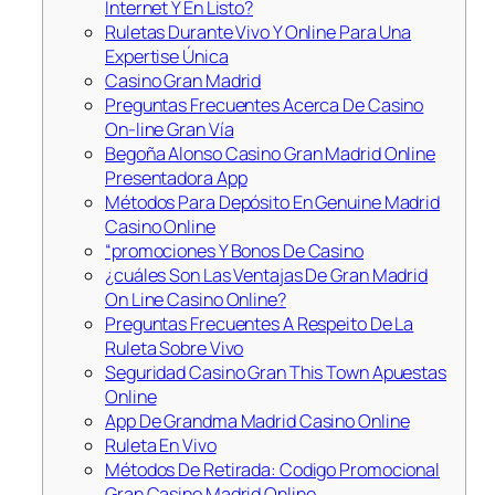
Internet Y En Listo?
Ruletas Durante Vivo Y Online Para Una
Expertise Única
Casino Gran Madrid
Preguntas Frecuentes Acerca De Casino
On-line Gran Vía
Begoña Alonso Casino Gran Madrid Online
Presentadora App
Métodos Para Depósito En Genuine Madrid
Casino Online
“promociones Y Bonos De Casino
¿cuáles Son Las Ventajas De Gran Madrid
On Line Casino Online?
Preguntas Frecuentes A Respeito De La
Ruleta Sobre Vivo
Seguridad Casino Gran This Town Apuestas
Online
App De Grandma Madrid Casino Online
Ruleta En Vivo
Métodos De Retirada: Codigo Promocional
Gran Casino Madrid Online