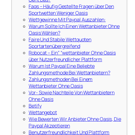
Faqs – Häufig Gestellte Fragen über Den
Sportwetten Weniger Oasis
Wettgewinne Mit Paypal Auszahlen:
Warum Sollte Ich Einen Wettanbieter Ohne
Oasis Wählen?
Faire Und Stabile Wettquoten
Sportartenübergreifend
Robocat – Ein” “wettanbieter Ohne Oasis
über Nutzerfreundlicher Plattform
Warum Ist Paypal Eine Beliebte
Zahlungsmethode Bei Wettanbietern?
Zahlungsmethoden Bei Einem
Wettanbieter Ohne Oasis
Vor- Sowie Nachteile Von Wettanbietern
Ohne Oasis
Betify
Wettangebot
Wie Bewerten Wir Anbieter Ohne Oasis, Die
Paypal Akzeptieren
Benutzerfreundlichkeit Und Plattform