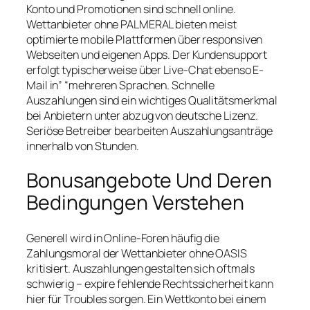
Konto und Promotionen sind schnell online.
Wettanbieter ohne PALMERAL bieten meist
optimierte mobile Plattformen über responsiven
Webseiten und eigenen Apps. Der Kundensupport
erfolgt typischerweise über Live-Chat ebenso E-
Mail in” “mehreren Sprachen. Schnelle
Auszahlungen sind ein wichtiges Qualitätsmerkmal
bei Anbietern unter abzug von deutsche Lizenz.
Seriöse Betreiber bearbeiten Auszahlungsanträge
innerhalb von Stunden.
Bonusangebote Und Deren
Bedingungen Verstehen
Generell wird in Online-Foren häufig die
Zahlungsmoral der Wettanbieter ohne OASIS
kritisiert. Auszahlungen gestalten sich oftmals
schwierig – expire fehlende Rechtssicherheit kann
hier für Troubles sorgen. Ein Wettkonto bei einem