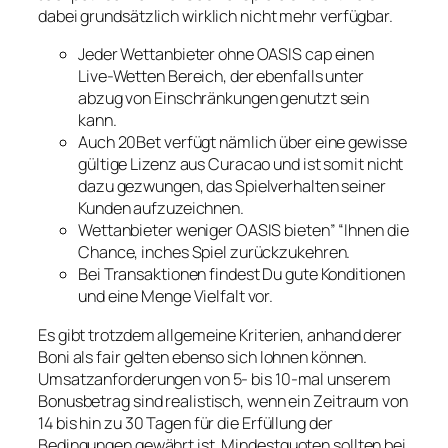
dabei grundsätzlich wirklich nicht mehr verfügbar.
Jeder Wettanbieter ohne OASIS cap einen
Live-Wetten Bereich, der ebenfalls unter
abzug von Einschränkungen genutzt sein
kann.
Auch 20Bet verfügt nämlich über eine gewisse
gültige Lizenz aus Curacao und ist somit nicht
dazu gezwungen, das Spielverhalten seiner
Kunden aufzuzeichnen.
Wettanbieter weniger OASIS bieten” “Ihnen die
Chance, inches Spiel zurückzukehren.
Bei Transaktionen findest Du gute Konditionen
und eine Menge Vielfalt vor.
Es gibt trotzdem allgemeine Kriterien, anhand derer
Boni als fair gelten ebenso sich lohnen können.
Umsatzanforderungen von 5- bis 10-mal unserem
Bonusbetrag sind realistisch, wenn ein Zeitraum von
14 bis hin zu 30 Tagen für die Erfüllung der
Bedingungen gewährt ist. Mindestquoten sollten bei