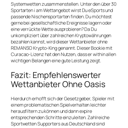
Systemwetten zusammenstellen. Unter den über 30
Sportarten i am Wettangebot wirst Du eSports und
passende Nischensportarten finden. Du möchtest
gerne bei gesellschaftliche Ereignisse lagern oder
eine verrückte Wette ausprobieren? Da Du
unkompliziert über zahlreichen Kryptowährungen
bezahlen kannst, wird dieser Wettanbieter ohne
REMANSO Krypto-King genannt. Dieser Bookie mit
Curacao-Lizenz hat den Nutzen, dass er within allen
wichtigen Belangen eine gute Leistung zeigt.
Fazit: Empfehlenswerter
Wettanbieter Ohne Oasis
Hierdurch erhofft sich der Gesetzgeber, Spieler mit
einem problematischen Spielverhalten leichter
herausfiltern zu können und dann expire
entsprechenden Schritte einzuleiten. Zahlreiche
Sportwetten Supporters aus Deutschland sind