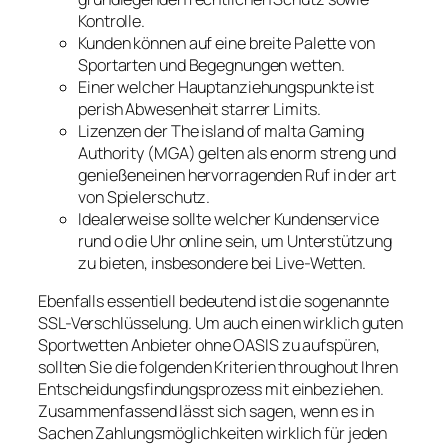
Kontrolle.
Kunden können auf eine breite Palette von
Sportarten und Begegnungen wetten.
Einer welcher Hauptanziehungspunkte ist
perish Abwesenheit starrer Limits.
Lizenzen der The island of malta Gaming
Authority (MGA) gelten als enorm streng und
genießeneinen hervorragenden Ruf in der art
von Spielerschutz.
Idealerweise sollte welcher Kundenservice
rund o die Uhr online sein, um Unterstützung
zu bieten, insbesondere bei Live-Wetten.
Ebenfalls essentiell bedeutend ist die sogenannte
SSL-Verschlüsselung. Um auch einen wirklich guten
Sportwetten Anbieter ohne OASIS zu aufspüren,
sollten Sie die folgenden Kriterien throughout Ihren
Entscheidungsfindungsprozess mit einbeziehen.
Zusammenfassend lässt sich sagen, wenn es in
Sachen Zahlungsmöglichkeiten wirklich für jeden