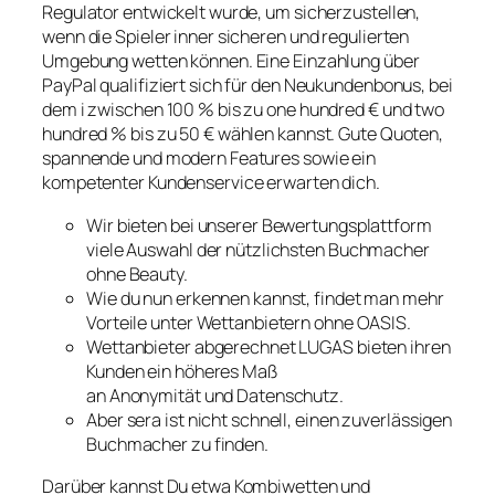
Regulator entwickelt wurde, um sicherzustellen,
wenn die Spieler inner sicheren und regulierten
Umgebung wetten können. Eine Einzahlung über
PayPal qualifiziert sich für den Neukundenbonus, bei
dem i zwischen 100 % bis zu one hundred € und two
hundred % bis zu 50 € wählen kannst. Gute Quoten,
spannende und modern Features sowie ein
kompetenter Kundenservice erwarten dich.
Wir bieten bei unserer Bewertungsplattform
viele Auswahl der nützlichsten Buchmacher
ohne Beauty.
Wie du nun erkennen kannst, findet man mehr
Vorteile unter Wettanbietern ohne OASIS.
Wettanbieter abgerechnet LUGAS bieten ihren
Kunden ein höheres Maß
an Anonymität und Datenschutz.
Aber sera ist nicht schnell, einen zuverlässigen
Buchmacher zu finden.
Darüber kannst Du etwa Kombiwetten und