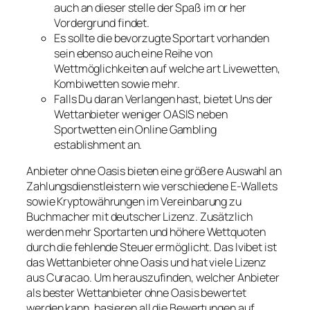
auch an dieser stelle der Spaß im or her
Vordergrund findet.
Es sollte die bevorzugte Sportart vorhanden
sein ebenso auch eine Reihe von
Wettmöglichkeiten auf welche art Livewetten,
Kombiwetten sowie mehr.
Falls Du daran Verlangen hast, bietet Uns der
Wettanbieter weniger OASIS neben
Sportwetten ein Online Gambling
establishment an.
Anbieter ohne Oasis bieten eine größere Auswahl an
Zahlungsdienstleistern wie verschiedene E-Wallets
sowie Kryptowährungen im Vereinbarung zu
Buchmacher mit deutscher Lizenz. Zusätzlich
werden mehr Sportarten und höhere Wettquoten
durch die fehlende Steuer ermöglicht. Das Ivibet ist
das Wettanbieter ohne Oasis und hat viele Lizenz
aus Curacao. Um herauszufinden, welcher Anbieter
als bester Wettanbieter ohne Oasis bewertet
werden kann, basieren all die Bewertungen auf