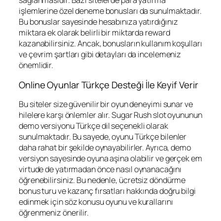
sağlanmasıdır. Bazı sitelerde para yatırma
işlemlerine özel deneme bonusları da sunulmaktadır.
Bu bonuslar sayesinde hesabınıza yatırdığınız
miktara ek olarak belirli bir miktarda reward
kazanabilirsiniz. Ancak, bonusların kullanım koşulları
ve çevrim şartları gibi detayları da incelemeniz
önemlidir.
Online Oyunlar Türkçe Desteği İle Keyif Verir
Bu siteler size güvenilir bir oyun deneyimi sunar ve
hilelere karşı önlemler alır. Sugar Rush slot oyununun
demo versiyonu Türkçe dil seçenekli olarak
sunulmaktadır. Bu sayede, oyunu Türkçe bilenler
daha rahat bir şekilde oynayabilirler. Ayrıca, demo
versiyon sayesinde oyuna aşina olabilir ve gerçek em
virtude de yatırmadan önce nasıl oynanacağını
öğrenebilirsiniz. Bu nedenle, ücretsiz döndürme
bonus turu ve kazanç fırsatları hakkında doğru bilgi
edinmek için söz konusu oyunu ve kurallarını
öğrenmeniz önerilir.