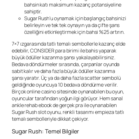
bahsin katı maksimum kazanç potansiyeline
sahiptir.
Sugar Rush’u oynamak için başlangıç bahsinizi
belirleyin ve tek tek oynayın ya da çifte şans
özelliğini etkinleştirmek için bahsi %25 artırın.
7×7 ızgarasında tatlı temalı sembollerle kazanç elde
edebilir, CONSIDER para birimi ile bahis yaparak
büyük ödüller kazanma şansı yakalayabilirsiniz.
Bedava döndürmeler sırasında, çarpanlar oyunda
sabit kalır ve daha fazla büyük ödüller kazanma
şansı yaratır. Üç ya da daha fazla scatter sembolü
geldiğinde oyuncuya 10 bedava döndürme verilir.
Birçok online casino sitesinde oynanabilen bu oyun,
oyuncular tarafından yoğun ilgi görüyor. Hem sanal
ankle rehab ebook de gerçek pra ile oynanabilen
Sugar Rush slot oyunu, renkli tasarımı empieza tatlı
temalı sembolleriyle dikkat çekiyor.
Sugar Rush: Temel Bilgiler