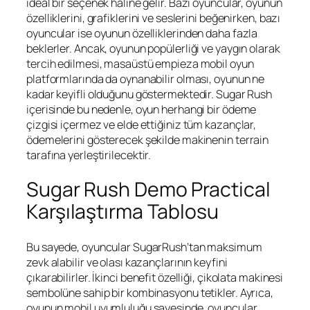
ideal bir seçenek haline gelir. Bazı oyuncular, oyunun
özelliklerini, grafiklerini ve seslerini beğenirken, bazı
oyuncular ise oyunun özelliklerinden daha fazla
beklerler. Ancak, oyunun popülerliği ve yaygın olarak
tercih edilmesi, masaüstü empieza mobil oyun
platformlarında da oynanabilir olması, oyunun ne
kadar keyifli olduğunu göstermektedir. Sugar Rush
içerisinde bu nedenle, oyun herhangi bir ödeme
çizgisi içermez ve elde ettiğiniz tüm kazançlar,
ödemelerini gösterecek şekilde makinenin terrain
tarafına yerleştirilecektir.
Sugar Rush Demo Practical
Karşılaştırma Tablosu
Bu sayede, oyuncular SugarRush’tan maksimum
zevk alabilir ve olası kazançlarının keyfini
çıkarabilirler. İkinci benefit özelliği, çikolata makinesi
sembolüne sahip bir kombinasyonu tetikler. Ayrıca,
oyunun mobil uyumluluğu sayesinde, oyuncular