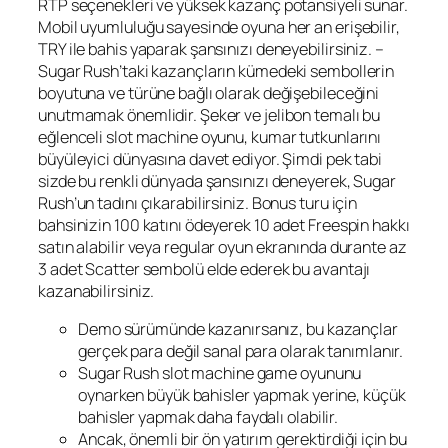
RTP seçenekleri ve yüksek kazanç potansiyeli sunar.
Mobil uyumluluğu sayesinde oyuna her an erişebilir,
TRY ile bahis yaparak şansınızı deneyebilirsiniz. –
Sugar Rush’taki kazançların kümedeki sembollerin
boyutuna ve türüne bağlı olarak değişebileceğini
unutmamak önemlidir. Şeker ve jelibon temalı bu
eğlenceli slot machine oyunu, kumar tutkunlarını
büyüleyici dünyasına davet ediyor. Şimdi pek tabi
sizde bu renkli dünyada şansınızı deneyerek, Sugar
Rush’un tadını çıkarabilirsiniz. Bonus turu için
bahsinizin 100 katını ödeyerek 10 adet Freespin hakkı
satın alabilir veya regular oyun ekranında durante az
3 adet Scatter sembolü elde ederek bu avantajı
kazanabilirsiniz.
Demo sürümünde kazanırsanız, bu kazançlar
gerçek para değil sanal para olarak tanımlanır.
Sugar Rush slot machine game oyununu
oynarken büyük bahisler yapmak yerine, küçük
bahisler yapmak daha faydalı olabilir.
Ancak, önemli bir ön yatırım gerektirdiği için bu