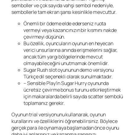
semboller ve çok sayıda vahşi sembol nedeniyle,
sembollerle tam ekran şansı kesinlikle mevcuttur.
Önemli bir ödeme elde ederseniz ruota
vermeyi veya kazancınızın bir kısmını nakde
çevirmeyi düşünün.
Bu özellik, oyuncuların oyunun en heyecan
verici unsurlarına anında erişmelerini sağlar,
ancak tüm yargı bölgelerinde mevcut
olmayabileceğini unutmamak önemlidir.
Sugar Rush slot oyununun demo versiyonu
Türkçe dil seçenekli olarak sunulmaktadır.
– Sensible Play’in Sugar Hurry oyununda
ücretsiz çevirme bonus turunu etkinleştirmek
için makaralarda belirli sayıda scatter sembolü
toplamanız gerekir.
Oyunun trial versiyonunu kullanarak, oyunun
kurallarını ve özelliklerini öğrenebilirsiniz. Böylece
gerçek para ile oynamaya başlamadan önce oyunu
daha iyi anlarsınız ve kazanma şansınızı