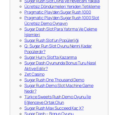
Sugar Rush Slot Oyna Ve Heyecanı Yakala
Ücretsiz Döndürmeleri Yeniden Tetikleme
Pragmatic Play’den Sugar Rush 1000
Pragmatic Play’den Sugar Rush 1000 Slot
Ücretsiz Demo Oynayın
Sugar Dash Slot Para Yatırma Ve Çekme
İşlemleri
Sugar Rush Slot’un Popülerliği
Q: Sugar Run Slot Oyunu Nenni Kadar
Popülerdir?
Sugar Hurry Slot’ta Kazanma
Sugar Dash Oyununda Bonus Turu Nasıl
Aktive Edilir?
Zet Casino
Sugar Rush One Thousand Demo
Sugar Rush Demo Slot Machine Game
Nedir?
Türkçe Sweets Rush Demo Oyunu İle
Eğlenceye Ortak Olun
Sugar Rush Max Succeed Kaç X?
Sugar Dash – Bonus Oyunu