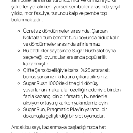
şekerler yer alırken, yüksek semboller arasında yeşil
yıldız, mor fasulye, turuncu kalp ve pembe top
bulunmaktadır.
Ücretsiz döndürmeler sırasında, Çarpan
Noktaları tüm benefit turu boyunca hidup kalır
ve döndürmeler arasında sıfırlanmaz.
Bu özellikler sayesinde Sugar Rush slot oyna
seçeneği, oyuncular arasında popülerlik
kazanmıştır.
Çifte Şans özelliğiyle bahsi %25 artırarak
bonus şansınızı iki katına çıkarabilirsiniz.
Sugar Rush 1000’deki the girl dönüş,
yuvarlanan makaralar özelliği nedeniyle birden
fazla kazanç için bir fırsattır, bu nedenle
aksiyon ortaya çıkarken yakından izleyin.
Sugar Run, Pragmatic Play’in yaratıcı bir
dokunuşla geliştirdiği bir slot oyunudur.
Ancak bu sayı, kazanmaya başladığınızda hat