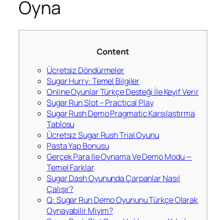
Oyna
Content
Ücretsiz Döndürmeler
Sugar Hurry: Temel Bilgiler
Online Oyunlar Türkçe Desteği İle Keyif Verir
Sugar Run Slot – Practical Play
Sugar Rush Demo Pragmatic Karşılaştırma
Tablosu
Ücretsiz Sugar Rush Trial Oyunu
Pasta Yap Bonusu
Gerçek Para Ile Oynama Ve Demo Modu —
Temel Farklar
Sugar Dash Oyununda Çarpanlar Nasıl
Çalışır?
Q: Sugar Run Demo Oyununu Türkçe Olarak
Oynayabilir Miyim?