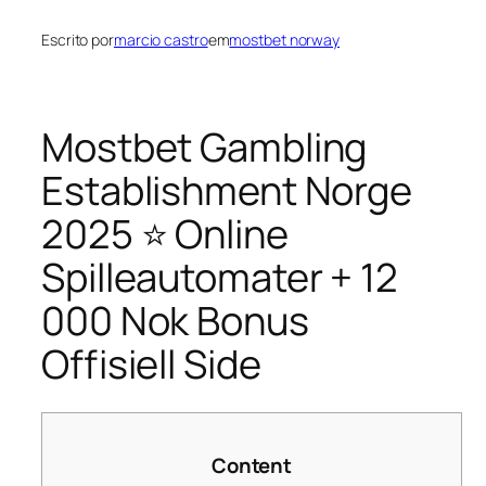
Escrito por
marcio castro
em
mostbet norway
Mostbet Gambling
Establishment Norge
2025 ⭐ Online
Spilleautomater + 12
000 Nok Bonus
Offisiell Side
Content