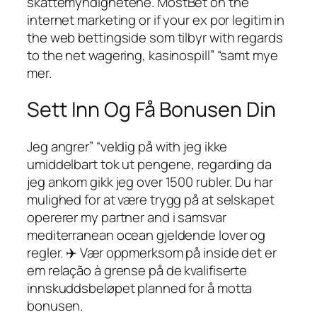
skattemyndighetene. MostBet on the
internet marketing or if your ex por legitim in
the web bettingside som tilbyr with regards
to the net wagering, kasinospill” “samt mye
mer.
Sett Inn Og Få Bonusen Din
Jeg angrer” “veldig på with jeg ikke
umiddelbart tok ut pengene, regarding da
jeg ankom gikk jeg over 1500 rubler. Du har
mulighed for at være trygg på at selskapet
opererer my partner and i samsvar
mediterranean ocean gjeldende lover og
regler. ✈️ Vær oppmerksom på inside det er
em relação à grense på de kvalifiserte
innskuddsbeløpet planned for å motta
bonusen.