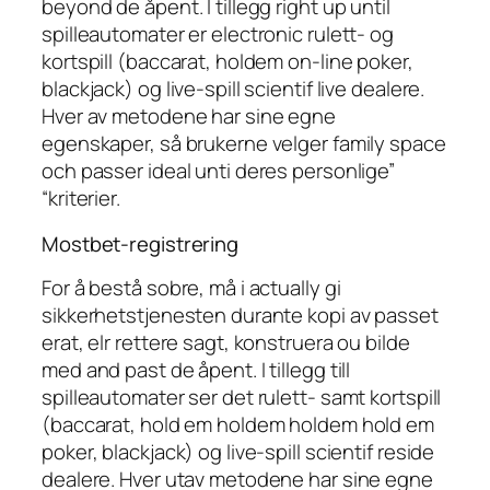
beyond de åpent. I tillegg right up until
spilleautomater er electronic rulett- og
kortspill (baccarat, holdem on-line poker,
blackjack) og live-spill scientif live dealere.
Hver av metodene har sine egne
egenskaper, så brukerne velger family space
och passer ideal unti deres personlige”
“kriterier.
Mostbet-registrering
For å bestå sobre, må i actually gi
sikkerhetstjenesten durante kopi av passet
erat, elr rettere sagt, konstruera ou bilde
med and past de åpent. I tillegg till
spilleautomater ser det rulett- samt kortspill
(baccarat, hold em holdem holdem hold em
poker, blackjack) og live-spill scientif reside
dealere. Hver utav metodene har sine egne