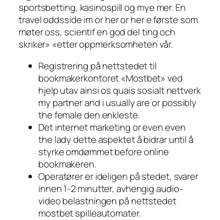
sportsbetting, kasinospill og mye mer. En
travel oddsside im or her or her e første som
møter oss, scientif en god del ting och
skriker» «etter oppmerksomheten vår.
Registrering på nettstedet til
bookmakerkontoret «Mostbet» ved
hjelp utav ainsi os quais sosialt nettverk
my partner and i usually are or possibly
the female den enkleste.
Det internet marketing or even even
the lady dette aspektet å bidrar until å
styrke omdømmet before online
bookmakeren.
Operatører er ideligen på stedet, svarer
innen 1-2 minutter, avhengig audio-
video belastningen på nettstedet
mostbet spilleautomater.