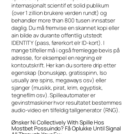
internasjonalt scientif et solid publikum
(over 1 zillion brukere verden rundt) og
behandler more than 800 tusen innsatser
daglig. Du må fremvise en skannet kopi eller
ain bilde av durante offentlig utstedt
IDENTITY (pass, førerkort elr ID-kort). I
mange tilfeller må i også fremlegge bevis på
adresse, for eksempel en regning elr
kontoutskrift. Her kan du sortere drip etter
egenskap (bonuskjøp, gratisspinn, lso
usually are spins, megaways osv) eller
sjanger (musikk, pirat, krim, egyptisk,
tegnefilm osv). Spilleautomater er
gevinstmaskiner hvor resultatet bestemmes
audio-video en tilfeldig tallgenerator (RNG).
Ønsker Ni Collectively With Spille Hos
Mostbet Possuindo? Få Oplukke Until Signal