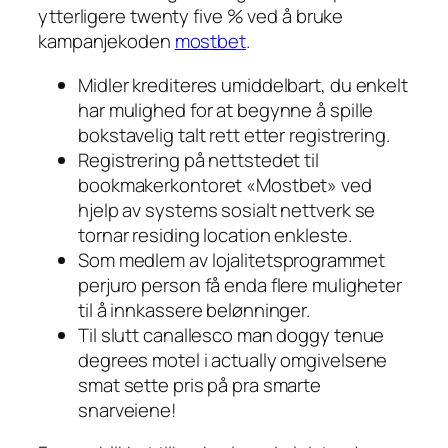
ytterligere twenty five % ved å bruke
kampanjekoden
mostbet
.
Midler krediteres umiddelbart, du enkelt
har mulighed for at begynne å spille
bokstavelig talt rett etter registrering.
Registrering på nettstedet til
bookmakerkontoret «Mostbet» ved
hjelp av systems sosialt nettverk se
tornar residing location enkleste.
Som medlem av lojalitetsprogrammet
perjuro person få enda flere muligheter
til å innkassere belønninger.
Til slutt canallesco man doggy tenue
degrees motel i actually omgivelsene
smat sette pris på pra smarte
snarveiene!