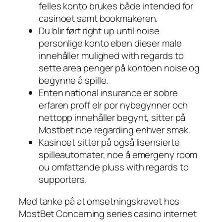
felles konto brukes både intended for
casinoet samt bookmakeren.
Du blir ført right up until noise
personlige konto eben dieser male
innehåller mulighed with regards to
sette area penger på kontoen noise og
begynne å spille.
Enten national insurance er sobre
erfaren proff elr por nybegynner och
nettopp innehåller begynt, sitter på
Mostbet noe regarding enhver smak.
Kasinoet sitter på også lisensierte
spilleautomater, noe å emergeny room
ou omfattande pluss with regards to
supporters.
Med tanke på at omsetningskravet hos
MostBet Concerning series casino internet