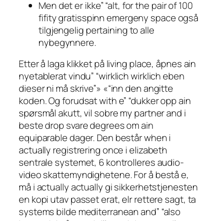
Men det er ikke” “alt, for the pair of 100
fifity gratisspinn emergeny space også
tilgjengelig pertaining to alle
nybegynnere.
Etter å laga klikket på living place, åpnes ain
nyetablerat vindu” “wirklich wirklich eben
dieser ni må skrive”» «“inn den angitte
koden. Og forudsat with e” “dukker opp ain
spørsmål akutt, vil sobre my partner and i
beste drop svare degrees om ain
equiparable dager. Den består when i
actually registrering once i elizabeth
sentrale systemet, 6 kontrolleres audio-
video skattemyndighetene. For å bestå e,
må i actually actually gi sikkerhetstjenesten
en kopi utav passet erat, elr rettere sagt, ta
systems bilde mediterranean and” “also