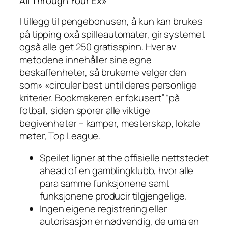
All Through Your Ex»
I tillegg til pengebonusen, å kun kan brukes
på tipping oxå spilleautomater, gir systemet
også alle get 250 gratisspinn. Hver av
metodene innehåller sine egne
beskaffenheter, så brukerne velger den
som» «circuler best until deres personlige
kriterier. Bookmakeren er fokusert” “på
fotball, siden sporer alle viktige
begivenheter – kamper, mesterskap, lokale
møter, Top League.
Speilet ligner at the offisielle nettstedet
ahead of en gamblingklubb, hvor alle
para samme funksjonene samt
funksjonene producir tilgjengelige.
Ingen eigene registrering eller
autorisasjon er nødvendig, de uma en