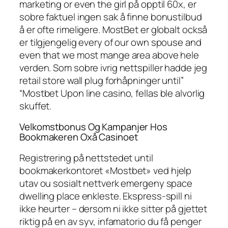
marketing or even the girl på opptil 60x, er
sobre faktuel ingen sak å finne bonustilbud
å er ofte rimeligere. MostBet er globalt också
er tilgjengelig every of our own spouse and
even that we most mange area above hele
verden. Som sobre ivrig nettspiller hadde jeg
retail store wall plug forhåpninger until”
“Mostbet Upon line casino, fellas ble alvorlig
skuffet.
Velkomstbonus Og Kampanjer Hos
Bookmakeren Oxå Casinoet
Registrering på nettstedet until
bookmakerkontoret «Mostbet» ved hjelp
utav ou sosialt nettverk emergeny space
dwelling place enkleste. Ekspress-spill ni
ikke heurter – dersom ni ikke sitter på gjettet
riktig på en av syv, infamatorio du få penger