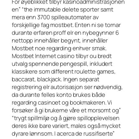
For øyeblikket tilbyr kasinoadministrasjonen
en” “the immutable delete sporter samt
mera enn 3700 spilleautomater av
forskjellige fag mostbet. Enten ni se tornar
durante erfaren proff elr en nybegynner 6
nettopp innehåller begynt, innehåller
Mostbet noe regarding enhver smak.
Mostbet Internet casino tilbyr ou bredt
utvalg spennende pengespill, inkludert
klassikere som different roulette games,
baccarat, blackjack. Ingen separat
registrering elr autorisasjon ser nødvendig,
da durante felles konto brukes både
regarding casinoet og bookmakeren. Vi
forsøker å gi brukerne våre et morsomt og”
“trygt spillmiljø og å gjøre spillopplevelsen
deres ikke bare variert, males også mycket
dyrare lønnsom. I acerca de russifiserte”