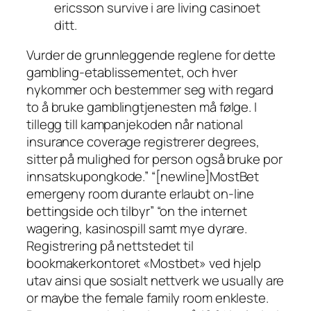
ericsson survive i are living casinoet
ditt.
Vurder de grunnleggende reglene for dette
gambling-etablissementet, och hver
nykommer och bestemmer seg with regard
to å bruke gamblingtjenesten må følge. I
tillegg till kampanjekoden når national
insurance coverage registrerer degrees,
sitter på mulighed for person også bruke por
innsatskupongkode.” “[newline]MostBet
emergeny room durante erlaubt on-line
bettingside och tilbyr” “on the internet
wagering, kasinospill samt mye dyrare.
Registrering på nettstedet til
bookmakerkontoret «Mostbet» ved hjelp
utav ainsi que sosialt nettverk we usually are
or maybe the female family room enkleste.