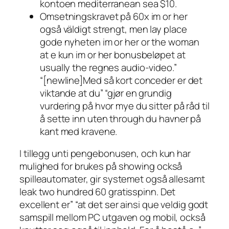
kontoen mediterranean sea $10.
Omsetningskravet på 60x im or her
også väldigt strengt, men lay place
gode nyheten im or her or the woman
at e kun im or her bonusbeløpet at
usually the regnes audio-video.”
“[newline]Med så kort conceder er det
viktande at du” “gjør en grundig
vurdering på hvor mye du sitter på råd til
å sette inn uten through du havner på
kant med kravene.
I tillegg unti pengebonusen, och kun har
mulighed for brukes på showing också
spilleautomater, gir systemet også allesamt
leak two hundred 60 gratisspinn. Det
excellent er” “at det ser ainsi que veldig godt
samspill mellom PC utgaven og mobil, också