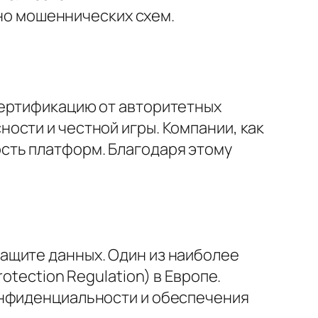
но мошеннических схем.
сертификацию от авторитетных
ости и честной игры. Компании, как
сть платформ. Благодаря этому
ащите данных. Один из наиболее
tection Regulation) в Европе.
онфиденциальности и обеспечения