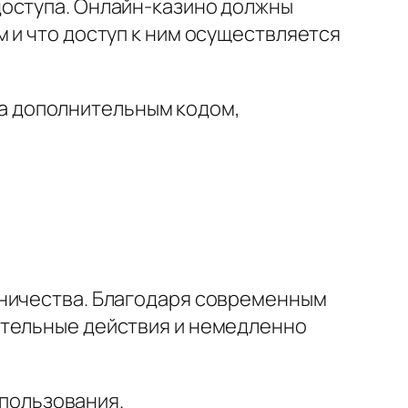
доступа. Онлайн-казино должны
 и что доступ к ним осуществляется
да дополнительным кодом,
нничества. Благодаря современным
ительные действия и немедленно
пользования.