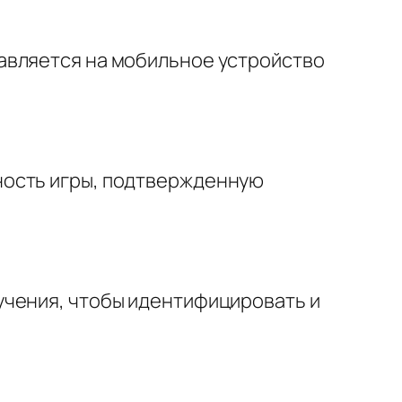
авляется на мобильное устройство
ность игры, подтвержденную
учения, чтобы идентифицировать и