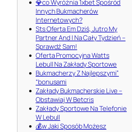
💎co Wyróżnia 1xbet Spośród
Innych Bukmacherów
Internetowych?
Sts Oferta Em Dziś, Jutro My
Partner And I Na Cały Tydzień –
Sprawdź Sam!
Oferta Promocyjna Watts
Lebull Na Zakłady Sportowe
Bukmacherzy Z Najlepszymi”
“bonusami
Zakłady Bukmacherskie Live –
Obstawiaj W Betcris
Zakłady Sportowe Na Telefonie
W Lebull
💰w Jaki Sposób Możesz