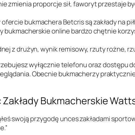
 zmienia proporcje sił, faworyt przestaje być
fercie bukmachera Betcris są zakłady na pił
dy bukmacherskie online bardzo chętnie korzy
ej z drużyn, wynik remisowy, rzuty rożne, rzu
ebujesz wyłącznie telefonu oraz dostępu do I
przeglądania. Obecnie bukmacherzy praktycznie
 Zakłady Bukmacherskie Watts
ocząłeś swoją przygodę unces zakładami sporto
e.”