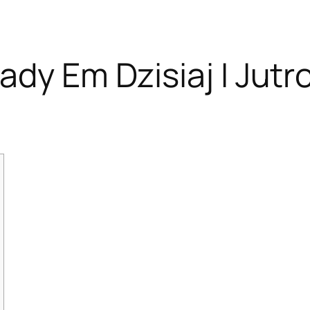
dy Em Dzisiaj I Jutro