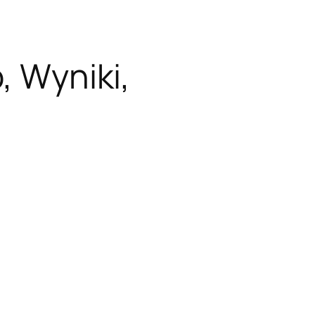
, Wyniki,