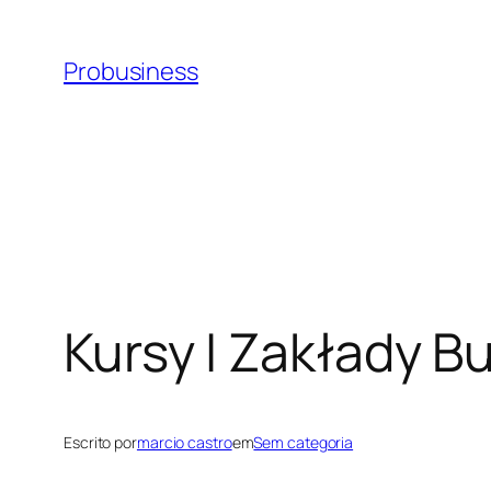
Probusiness
Kursy I Zakłady B
Escrito por
marcio castro
em
Sem categoria