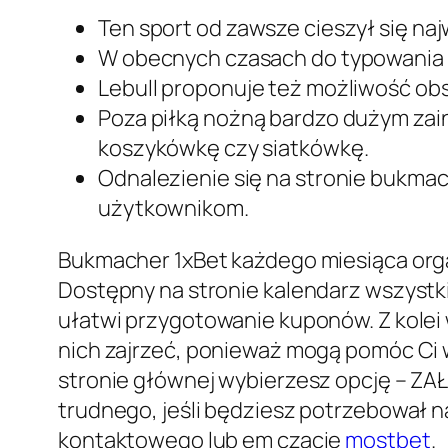
Ten sport od zawsze cieszył się najw
W obecnych czasach do typowania p
Lebull proponuje też możliwość obs
Poza piłką nożną bardzo dużym zain
koszykówkę czy siatkówkę.
Odnalezienie się na stronie bukmac
użytkownikom.
Bukmacher 1xBet każdego miesiąca org
Dostępny na stronie kalendarz wszystk
ułatwi przygotowanie kuponów. Z kolei w
nich zajrzeć, ponieważ mogą pomóc Ci
stronie głównej wybierzesz opcję – ZAŁ
trudnego, jeśli będziesz potrzebował n
kontaktowego lub em czacie
mostbet
.