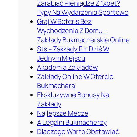
Zarabiać Pieniądze Z 1xbet?
Typy Na Wydarzenia Sportowe
Graj W Betcris Bez
Wychodzenia Z Domu –
Zakłady Bukmacherskie Online
Sts – Zakłady Em Dziś W
Jednym Miejscu
Akademia Zakładów
Zakłady Online W Ofercie
Bukmachera
Ekskluzywne Bonusy Na
Zakłady
Najlepsze Mecze
A Legalni Bukmacherzy
Dlaczego Warto Obstawiać