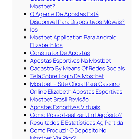
Mostbet?
O Agente De Apostas Está
Disponível Para Dispositivos Móveis?
Ios
Mostbet Application Para Android
Elizabeth Ios
Construtor De Apostas
Apostas Esportivas Na Mostbet
Cadastro By Means Of Redes Sociais
Tela Sobre Login Da Mostbet
Mostbet – Site Oficial Para Cassino
Online Elizabeth Apostas Esportivas
Mostbet Brasil Revisão
Apostas Esportivas Virtuais
Como Posso Realizar Um Depósito?
Resultados E Estatísticas Ag Partida
Como Produzir O Depósito No
Mostbet Via Pics?