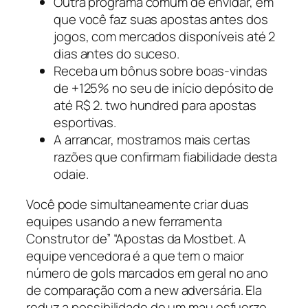
Outra programa comum de envidar, em
que você faz suas apostas antes dos
jogos, com mercados disponíveis até 2
dias antes do suceso.
Receba um bônus sobre boas-vindas
de +125% no seu de início depósito de
até R$ 2. two hundred para apostas
esportivas.
A arrancar, mostramos mais certas
razões que confirmam fiabilidade desta
odaie.
Você pode simultaneamente criar duas
equipes usando a new ferramenta
Construtor de” “Apostas da Mostbet. A
equipe vencedora é a que tem o maior
número de gols marcados em geral no ano
de comparação com a new adversária. Ela
reduz a possibilidade de um mau esfuerzo