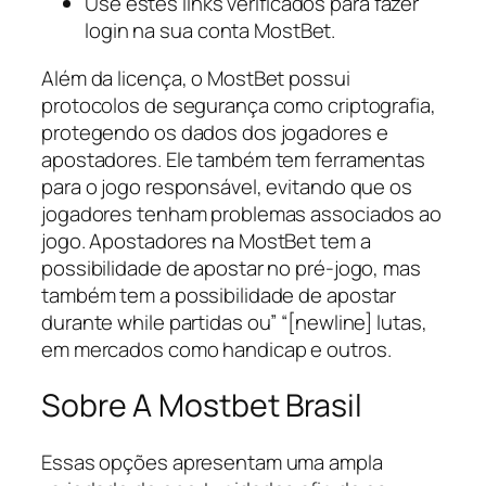
Use estes links verificados para fazer
login na sua conta MostBet.
Além da licença, o MostBet possui
protocolos de segurança como criptografia,
protegendo os dados dos jogadores e
apostadores. Ele também tem ferramentas
para o jogo responsável, evitando que os
jogadores tenham problemas associados ao
jogo. Apostadores na MostBet tem a
possibilidade de apostar no pré-jogo, mas
também tem a possibilidade de apostar
durante while partidas ou” “[newline] lutas,
em mercados como handicap e outros.
Sobre A Mostbet Brasil
Essas opções apresentam uma ampla