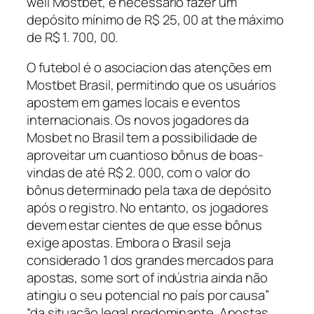
weil Mostbet, é necessário fazer um
depósito mínimo de R$ 25, 00 at the máximo
de R$ 1. 700, 00.
O futebol é o asociacion das atenções em
Mostbet Brasil, permitindo que os usuários
apostem em games locais e eventos
internacionais. Os novos jogadores da
Mosbet no Brasil tem a possibilidade de
aproveitar um cuantioso bônus de boas-
vindas de até R$ 2. 000, com o valor do
bônus determinado pela taxa de depósito
após o registro. No entanto, os jogadores
devem estar cientes de que esse bônus
exige apostas. Embora o Brasil seja
considerado 1 dos grandes mercados para
apostas, some sort of indústria ainda não
atingiu o seu potencial no país por causa”
“da situação legal predominante. Apostas