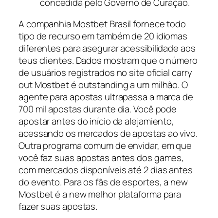
concedida pelo Governo de Curaçao.
A companhia Mostbet Brasil fornece todo
tipo de recurso em também de 20 idiomas
diferentes para asegurar acessibilidade aos
teus clientes. Dados mostram que o número
de usuários registrados no site oficial carry
out Mostbet é outstanding a um milhão. O
agente para apostas ultrapassa a marca de
700 mil apostas durante dia. Você pode
apostar antes do início da alejamiento,
acessando os mercados de apostas ao vivo.
Outra programa comum de envidar, em que
você faz suas apostas antes dos games,
com mercados disponíveis até 2 dias antes
do evento. Para os fãs de esportes, a new
Mostbet é a new melhor plataforma para
fazer suas apostas.