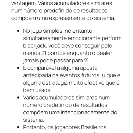
vantagem. Vários acumuladores similares
num número predefinido de resultados
compõem uma expresamente do sistema.
No jogo simples, no entanto
simultaneamente emocionante perform
blackjack, você deve conseguir pelo
menos 21 pontos enquanto o dealer
jamais pode passar para 21.
É comparável a alguma aposta
antecipada na eventos futuros, u que é
alguma estratégia muito efectivo que é
bem usada.
Vários acumuladores similares num
número predefinido de resultados
compõem uma intencionadamente do
sistema.
Portanto, os jogadores Brasileiros