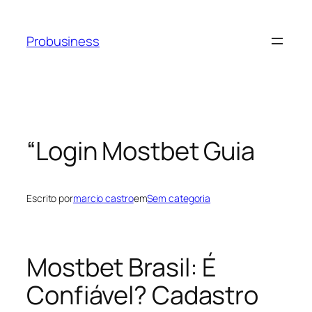
Probusiness
“Login Mostbet Guia
Escrito por
marcio castro
em
Sem categoria
Mostbet Brasil: É
Confiável? Cadastro