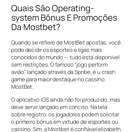
Quais São Operating-
system Bônus E Promoções
Da Mostbet?
Quando se refiere de MostBet apostas, você
pode decidir os esportes e ligas mais
conocidos do mundo — tudo está disponível
sem restrições. O famoso “jogo perform
avião”, lançado através da Spribe, é u crash
game para maior destaque no cassino
MostBet.
O aplicativo iOS ainda não foi produzido, mas
deve servir lançado em conciso. Na tela
sobre registro, os jogadores podem solicitar
o primeiro bônus em virtude de esportes ou
cassino. Sim, a Mostbet é confiável elizabeth