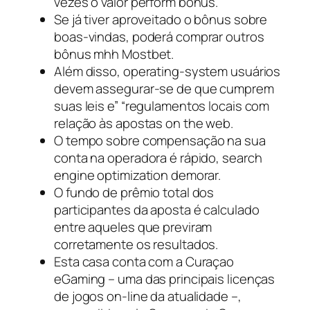
vezes o valor perform bônus.
Se já tiver aproveitado o bônus sobre
boas-vindas, poderá comprar outros
bônus mhh Mostbet.
Além disso, operating-system usuários
devem assegurar-se de que cumprem
suas leis e” “regulamentos locais com
relação às apostas on the web.
O tempo sobre compensação na sua
conta na operadora é rápido, search
engine optimization demorar.
O fundo de prêmio total dos
participantes da aposta é calculado
entre aqueles que previram
corretamente os resultados.
Esta casa conta com a Curaçao
eGaming – uma das principais licenças
de jogos on-line da atualidade –,