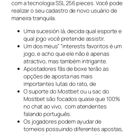
com a tecnologia SSL 256 pieces. Você pode
realizar o seu cadastro de novo usuário de
maneira tranquila.
Uma sucesión lá, decida qual esporte e
qual jogo você pretende assistir.
Um dos meus” “interests favoritos é um
jogo, e acho que ele não é apenas
atractivo, mas também intrigante.
Apostadores fãs de boxe terão as
opções de aposta nas mais
importantes lutas do rato, de
O suporte do Mostbet ou u sac do
Mostbet são focados quase que 100%
no chat ao vivo, com atendentes
falando português.
Os jogadores podem ayudar de
torneios possuindo diferentes apostas,