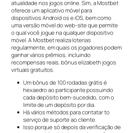
atualidade nos jogos online. Sim, a Mostbet
oferece um aplicativo móvel para
dispositivos Android os e iOS, bem como
uma versão móvel do web-site que permite
o qual você jogue na qualquer dispositivo
móvel. A Mostbet realiza loterias
regularmente, em quais os jogadores podem
ganhar vários prêmios, incluindo
recompensas reais, bônus elizabeth jogos
virtuais gratuitos.
Um bônus de 100 rodadas grátis é
hexaedro ao participante possuindo
cada depósito bem-sucedido, com o
limite de um depósito por dia.
Há vários métodos para contatar to
serviço de suporte ao cliente.
Isso porque só depois da verificação de