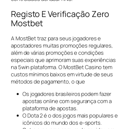
Registo E Verificação Zero
Mostbet
A MostBet traz para seus jogadores e
apostadores muitas promoções regulares,
além de várias promoções e condições
especiais que aprimoram suas experiências
na 5win plataforma. O MostBet Casino tem
custos mínimos baixos em virtude de seus
métodos de pagamento, o que
Os jogadores brasileiros podem fazer
apostas online com segurança com a
plataforma de apostas.
O Dota 2 é o dos jogos mais populares e
icônicos do mundo dos e-sports.