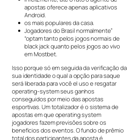
apostas oferece apenas aplicativos
Android.
os mais populares da casa.
Jogadores do Brasil normalmente”
“optam tanto pelos jogos normais de
black jack quanto pelos jogos ao vivo
em Mostbet.
Isso porque só em seguida da verificação da
sua identidade o qual a opção para saque
será liberada para você el uso e resgatar
operating-system seus ganhos
conseguidos por meio das apostas
esportivas. Um totalizador é o sistema de
apostas em que operating system
jogadores fazem previsões sobre os
beneficios dos eventos. O fundo de prêmio
total dos participantes da aposta é