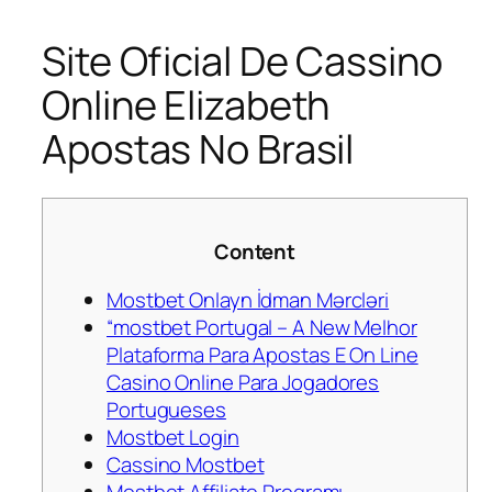
Site Oficial De Cassino
Online Elizabeth
Apostas No Brasil
Content
Mostbet Onlayn İdman Mərcləri
“mostbet Portugal – A New Melhor
Plataforma Para Apostas E On Line
Casino Online Para Jogadores
Portugueses
Mostbet Login
Cassino Mostbet
Mostbet Affiliate Proqramı