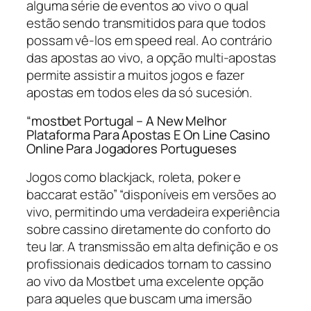
alguma série de eventos ao vivo o qual
estão sendo transmitidos para que todos
possam vê-los em speed real. Ao contrário
das apostas ao vivo, a opção multi-apostas
permite assistir a muitos jogos e fazer
apostas em todos eles da só sucesión.
“mostbet Portugal – A New Melhor
Plataforma Para Apostas E On Line Casino
Online Para Jogadores Portugueses
Jogos como blackjack, roleta, poker e
baccarat estão” “disponíveis em versões ao
vivo, permitindo uma verdadeira experiência
sobre cassino diretamente do conforto do
teu lar. A transmissão em alta definição e os
profissionais dedicados tornam to cassino
ao vivo da Mostbet uma excelente opção
para aqueles que buscam uma imersão