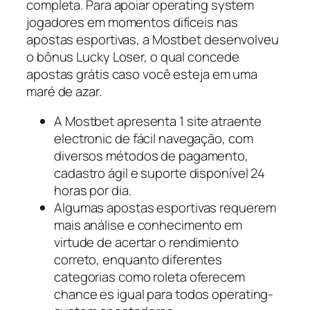
completa. Para apoiar operating system
jogadores em momentos difíceis nas
apostas esportivas, a Mostbet desenvolveu
o bônus Lucky Loser, o qual concede
apostas grátis caso você esteja em uma
maré de azar.
A Mostbet apresenta 1 site atraente
electronic de fácil navegação, com
diversos métodos de pagamento,
cadastro ágil e suporte disponível 24
horas por dia.
Algumas apostas esportivas requerem
mais análise e conhecimento em
virtude de acertar o rendimiento
correto, enquanto diferentes
categorias como roleta oferecem
chance es igual para todos operating-