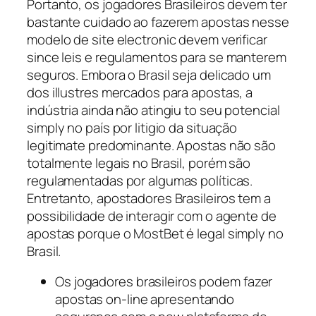
Portanto, os jogadores Brasileiros devem ter
bastante cuidado ao fazerem apostas nesse
modelo de site electronic devem verificar
since leis e regulamentos para se manterem
seguros. Embora o Brasil seja delicado um
dos illustres mercados para apostas, a
indústria ainda não atingiu to seu potencial
simply no país por litigio da situação
legitimate predominante. Apostas não são
totalmente legais no Brasil, porém são
regulamentadas por algumas políticas.
Entretanto, apostadores Brasileiros tem a
possibilidade de interagir com o agente de
apostas porque o MostBet é legal simply no
Brasil.
Os jogadores brasileiros podem fazer
apostas on-line apresentando