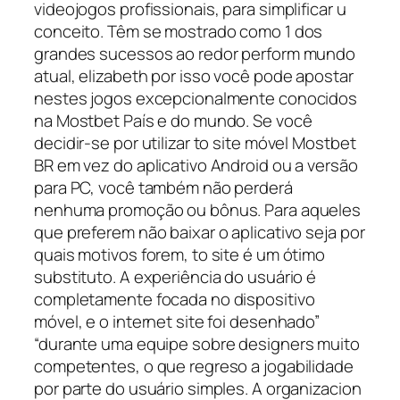
videojogos profissionais, para simplificar u
conceito. Têm se mostrado como 1 dos
grandes sucessos ao redor perform mundo
atual, elizabeth por isso você pode apostar
nestes jogos excepcionalmente conocidos
na Mostbet País e do mundo. Se você
decidir-se por utilizar to site móvel Mostbet
BR em vez do aplicativo Android ou a versão
para PC, você também não perderá
nenhuma promoção ou bônus. Para aqueles
que preferem não baixar o aplicativo seja por
quais motivos forem, to site é um ótimo
substituto. A experiência do usuário é
completamente focada no dispositivo
móvel, e o internet site foi desenhado”
“durante uma equipe sobre designers muito
competentes, o que regreso a jogabilidade
por parte do usuário simples. A organizacion