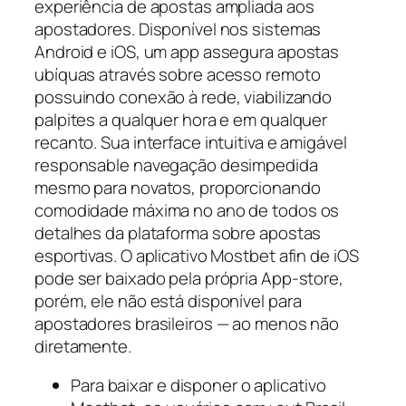
experiência de apostas ampliada aos
apostadores. Disponível nos sistemas
Android e iOS, um app assegura apostas
ubíquas através sobre acesso remoto
possuindo conexão à rede, viabilizando
palpites a qualquer hora e em qualquer
recanto. Sua interface intuitiva e amigável
responsable navegação desimpedida
mesmo para novatos, proporcionando
comodidade máxima no ano de todos os
detalhes da plataforma sobre apostas
esportivas. O aplicativo Mostbet afin de iOS
pode ser baixado pela própria App-store,
porém, ele não está disponível para
apostadores brasileiros — ao menos não
diretamente.
Para baixar e disponer o aplicativo