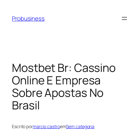
Probusiness
Mostbet Br: Cassino
Online E Empresa
Sobre Apostas No
Brasil
Escrito por
marcio castro
em
Sem categoria