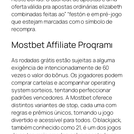
oferta válida pra apostas ordinárias elizabeth
combinadas feitas ao” “festón e em pré-jogo
que estejam marcadas com o símbolo de
recompra.
Mostbet Affiliate Proqramı
As rodadas grátis estão sujeitas a alguma
exigência de intencionadamente de 60
vezes o valor do bônus. Os jogadores podem
comprar cartelas e acompanhar operating
system sorteios, tentando perfeccionar
padrões vencedores. A Mostbet oferece
distintos variantes de stop, cada uma com
regras e prêmios únicos, tornando u jogo
divertido e acessível para todos. O blackjack,
também conhecido como 21, é um dos jogos