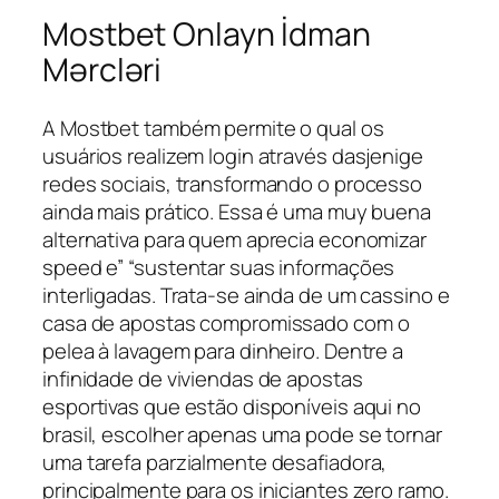
Mostbet Onlayn İdman
Mərcləri
A Mostbet também permite o qual os
usuários realizem login através dasjenige
redes sociais, transformando o processo
ainda mais prático. Essa é uma muy buena
alternativa para quem aprecia economizar
speed e” “sustentar suas informações
interligadas. Trata-se ainda de um cassino e
casa de apostas compromissado com o
pelea à lavagem para dinheiro. Dentre a
infinidade de viviendas de apostas
esportivas que estão disponíveis aqui no
brasil, escolher apenas uma pode se tornar
uma tarefa parzialmente desafiadora,
principalmente para os iniciantes zero ramo.