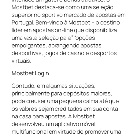
Mostbet destaca-se como uma seleção
superior no sportivo mercado de apostas em
Portugal. Bem-vindo à Mostbet – o destino
líder em apostas on-line que disponibiliza
uma vasta seleção para” “opções
empolgantes, abrangendo apostas
desportivas, jogos de casino e desportos
virtuais.
Mostbet Login
Contudo, em algumas situações,
principalmente para depósitos maiores,
pode creuser uma pequena calma até que
os valores sejam creditados em sua conta
na casa para apostas. A Mostbet
desenvolveu um aplicativo móvel
multifuncional em virtude de promover uma