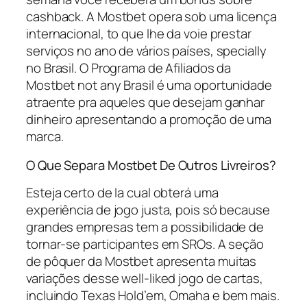
cashback. A Mostbet opera sob uma licença
internacional, to que lhe da voie prestar
serviços no ano de vários países, specially
no Brasil. O Programa de Afiliados da
Mostbet not any Brasil é uma oportunidade
atraente pra aqueles que desejam ganhar
dinheiro apresentando a promoção de uma
marca.
O Que Separa Mostbet De Outros Livreiros?
Esteja certo de la cual obterá uma
experiência de jogo justa, pois só because
grandes empresas tem a possibilidade de
tornar-se participantes em SROs. A seção
de pôquer da Mostbet apresenta muitas
variações desse well-liked jogo de cartas,
incluindo Texas Hold’em, Omaha e bem mais.