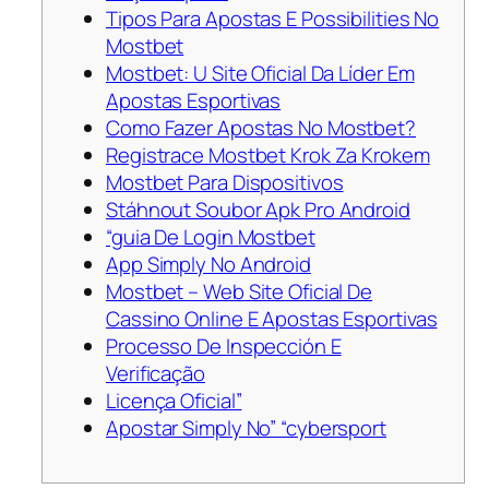
Tipos Para Apostas E Possibilities No
Mostbet
Mostbet: U Site Oficial Da Líder Em
Apostas Esportivas
Como Fazer Apostas No Mostbet?
Registrace Mostbet Krok Za Krokem
Mostbet Para Dispositivos
Stáhnout Soubor Apk Pro Android
“guia De Login Mostbet
App Simply No Android
Mostbet – Web Site Oficial De
Cassino Online E Apostas Esportivas
Processo De Inspección E
Verificação
Licença Oficial”
Apostar Simply No” “cybersport