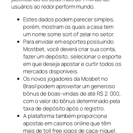
usuários ao redor perform mundo.
Estes dados podem parecer simples,
porém, mostram os quais a casa tem
um nome some sort of zelar no setor.
Para envidar em esportes possuindo
Mostbet, você deverá criar sua conta,
fazer um depósito, selecionar o esporte
em que deseja apostar e curtir todos os
mercados disponíveis.
Os novos jogadores da Mosbet no
Brasil podem aproveitar um generoso
bônus de boas-vindas de até R$ 2. 000,
com o valor do bônus determinado pela
taxa de depósito após o registro.
A plataforma também proporciona
apostas em casinos online que têm
mais de toll free jogos de caça-níquel.