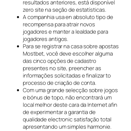
resultados anteriores, está disponível
zero site na seção de estatísticas.
A companhia usa en absoluto tipo de
recompensa para atrair novos
jogadores e manter a lealdade para
jogadores antigos.
Para se registrar na casa sobre apostas
Mostbet, você deve escolher alguma
das cinco opções de cadastro
presentes no site, preencher as
informações solicitadas e finalizar to
processo de criação de conta.
Com uma grande selecção sobre jogos
e bónus de topo, não encontrará um
local melhor deste cara da Internet afin
de experimentar a garantia de
qualidade electronic satisfação total
apresentando um simples harmonie.