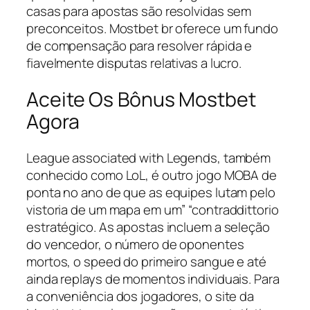
casas para apostas são resolvidas sem
preconceitos. Mostbet br oferece um fundo
de compensação para resolver rápida e
fiavelmente disputas relativas a lucro.
Aceite Os Bônus Mostbet
Agora
League associated with Legends, também
conhecido como LoL, é outro jogo MOBA de
ponta no ano de que as equipes lutam pelo
vistoria de um mapa em um” “contraddittorio
estratégico. As apostas incluem a seleção
do vencedor, o número de oponentes
mortos, o speed do primeiro sangue e até
ainda replays de momentos individuais. Para
a conveniência dos jogadores, o site da