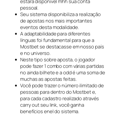
estará disponível mhh sua conta
pessoal.
Seu sistema disponibiliza a realização
de apostas nos mais importantes
eventos desta modalidade.
A adaptabilidade para diferentes
línguas foi fundamental para que a
Mostbet se destacasse em nosso país
e no universo.
Neste tipo sobre aposta, o jogador
pode fazer 1 combo com várias partidas
no ainda bilhete e a odd é uma soma de
muchas as apostas feitas.
Você pode trazer o número ilimitado de
pessoas para dentro do Mostbet e,
para cada cadastro realizado através
carry out seu link, você ganha
benefícios enel do sistema.