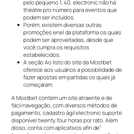
pelo pequeno 1, 40, electronic não há
théatre pro número para eventos que
podem ser incluídos.
Porém, existem diversas outras
promoções enel da plataforma os quais
podem ser aproveitadas, desde que
você cumpra os requisitos
estabelecidos.
A seção Ao listo do site da Mostbet
oferece aos usuários a possibilidade de
fazer apostas em partidas os quais já
começaram.
A Mostbet contém um site atraente e de
fácil navegação, com diversos métodos de
pagamento, cadastro ágil electronic suporte
disponível twenty four horas por rato. Além
disso, conta com aplicativos afin de”