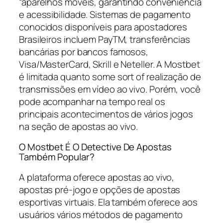
“aparelhos móveis, garantindo conveniência
e acessibilidade. Sistemas de pagamento
conocidos disponíveis para apostadores
Brasileiros incluem PayTM, transferências
bancárias por bancos famosos,
Visa/MasterCard, Skrill e Neteller. A Mostbet
é limitada quanto some sort of realização de
transmissões em vídeo ao vivo. Porém, você
pode acompanhar na tempo real os
principais acontecimentos de vários jogos
na seção de apostas ao vivo.
O Mostbet É O Detective De Apostas
Também Popular?
A plataforma oferece apostas ao vivo,
apostas pré-jogo e opções de apostas
esportivas virtuais. Ela também oferece aos
usuários vários métodos de pagamento