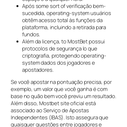
Após some sort of verificação bem-
sucedida, operating-system usuários
obtêm acesso total às funções da
plataforma, incluindo a retirada para
fundos.
Além da licença, to MostBet possui
protocolos de segurança lo que
criptografia, protegendo operating-
system dados dos jogadores e
apostadores.
Se você apostar na pontuação precisa, por
exemplo, um valor que você ganha é com
base no quão bem você previu um resultado.
Além disso, Mostbet site oficial está
associado ao Serviço de Apostas
Independentes (IBAS). Isto assegura que
quaisquer questões entre jogadores e