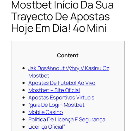
Mostbet Início Da Sua
Trayecto De Apostas
Hoje Em Dia! 4o Mini
Content
Jak Dosáhnout Výhry V Kasinu Cz
Mostbet
Apostas De Futebol Ao Vivo
Mostbet – Site Oficial
Apostas Esportivas Virtuais
“guia De Login Mostbet
Mobile Casino
Política De Licença E Segurança
Licença Oficial”