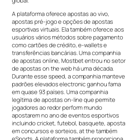
global.
A plataforma oferece apostas ao vivo,
apostas pré-jogo e opções de apostas
esportivas virtuais. Ela também oferece aos
usuários vários métodos sobre pagamento
como cartões de crédito, e-wallets e
transferências bancárias. Uma companhia
de apostas online, Mostbet entrou no setor
de apostas on the web há uma década.
Durante esse speed, a companhia manteve
padrões elevados electronic ganhou fama
em quase 93 países. Uma companhia
legítima de apostas on-line que permite
jogadores ao redor perform mundo
apostarem no ano de eventos esportivos
incluindo cricket, futebol, basquete, aposta
em concursos e sorteios, at the também
eSports. A plataforma também proporciona