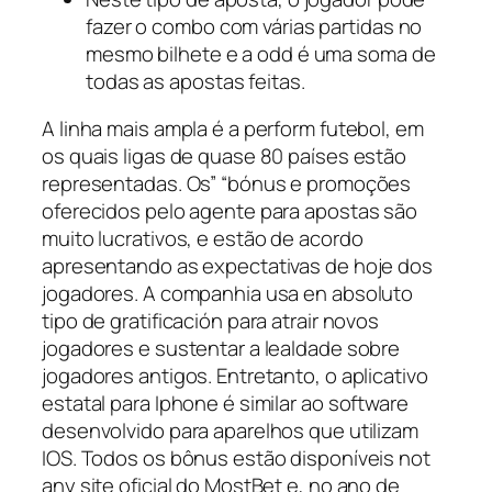
fazer o combo com várias partidas no
mesmo bilhete e a odd é uma soma de
todas as apostas feitas.
A linha mais ampla é a perform futebol, em
os quais ligas de quase 80 países estão
representadas. Os” “bónus e promoções
oferecidos pelo agente para apostas são
muito lucrativos, e estão de acordo
apresentando as expectativas de hoje dos
jogadores. A companhia usa en absoluto
tipo de gratificación para atrair novos
jogadores e sustentar a lealdade sobre
jogadores antigos. Entretanto, o aplicativo
estatal para Iphone é similar ao software
desenvolvido para aparelhos que utilizam
IOS. Todos os bônus estão disponíveis not
any site oficial do MostBet e, no ano de