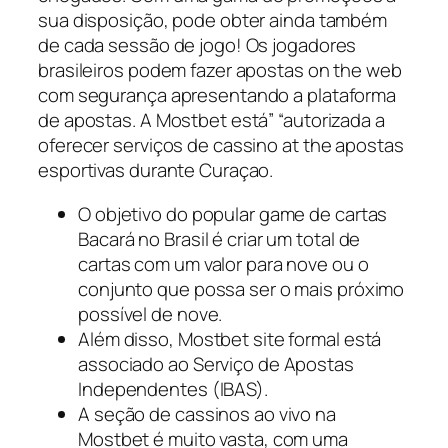
sua disposição, pode obter ainda também
de cada sessão de jogo! Os jogadores
brasileiros podem fazer apostas on the web
com segurança apresentando a plataforma
de apostas. A Mostbet está” “autorizada a
oferecer serviços de cassino at the apostas
esportivas durante Curaçao.
O objetivo do popular game de cartas
Bacará no Brasil é criar um total de
cartas com um valor para nove ou o
conjunto que possa ser o mais próximo
possível de nove.
Além disso, Mostbet site formal está
associado ao Serviço de Apostas
Independentes (IBAS).
A seção de cassinos ao vivo na
Mostbet é muito vasta, com uma