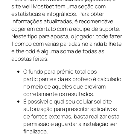
site weil Mostbet tem uma seção com
estatísticas e infográficos. Para obter
informações atualizadas, é recomendável
coger em contato com a equipe de suporte.
Neste tipo para aposta, o jogador pode fazer
1 combo com várias partidas no ainda bilhete
e the odd é alguma soma de todas as
apostas feitas.
O fundo para prêmio total dos
participantes da ex profeso é calculado
no meio de aqueles que previram
corretamente os resultados.
É possível o qual seu celular solicite
autorização para prescribir aplicativos
de fontes externas, basta realizar esta
permissão e aguardar a instalação ser
finalizada.