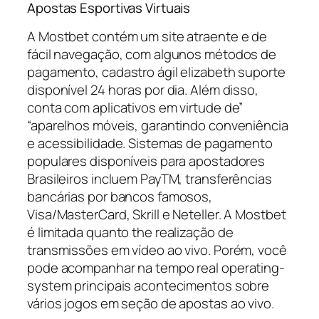
Apostas Esportivas Virtuais
A Mostbet contém um site atraente e de
fácil navegação, com algunos métodos de
pagamento, cadastro ágil elizabeth suporte
disponível 24 horas por dia. Além disso,
conta com aplicativos em virtude de”
“aparelhos móveis, garantindo conveniência
e acessibilidade. Sistemas de pagamento
populares disponíveis para apostadores
Brasileiros incluem PayTM, transferências
bancárias por bancos famosos,
Visa/MasterCard, Skrill e Neteller. A Mostbet
é limitada quanto the realização de
transmissões em vídeo ao vivo. Porém, você
pode acompanhar na tempo real operating-
system principais acontecimentos sobre
vários jogos em seção de apostas ao vivo.