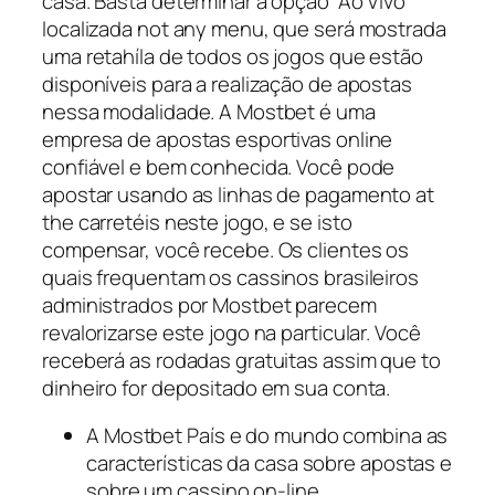
casa. Basta determinar a opção “Ao Vivo”
localizada not any menu, que será mostrada
uma retahíla de todos os jogos que estão
disponíveis para a realização de apostas
nessa modalidade. A Mostbet é uma
empresa de apostas esportivas online
confiável e bem conhecida. Você pode
apostar usando as linhas de pagamento at
the carretéis neste jogo, e se isto
compensar, você recebe. Os clientes os
quais frequentam os cassinos brasileiros
administrados por Mostbet parecem
revalorizarse este jogo na particular. Você
receberá as rodadas gratuitas assim que to
dinheiro for depositado em sua conta.
A Mostbet País e do mundo combina as
características da casa sobre apostas e
sobre um cassino on-line.