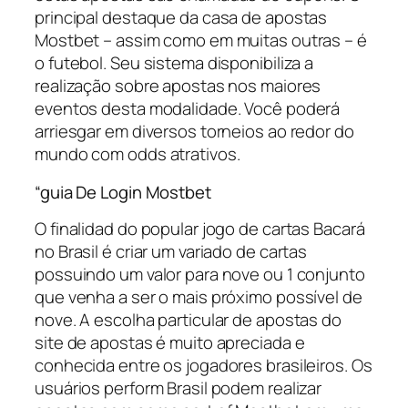
principal destaque da casa de apostas
Mostbet – assim como em muitas outras – é
o futebol. Seu sistema disponibiliza a
realização sobre apostas nos maiores
eventos desta modalidade. Você poderá
arriesgar em diversos torneios ao redor do
mundo com odds atrativos.
“guia De Login Mostbet
O finalidad do popular jogo de cartas Bacará
no Brasil é criar um variado de cartas
possuindo um valor para nove ou 1 conjunto
que venha a ser o mais próximo possível de
nove. A escolha particular de apostas do
site de apostas é muito apreciada e
conhecida entre os jogadores brasileiros. Os
usuários perform Brasil podem realizar