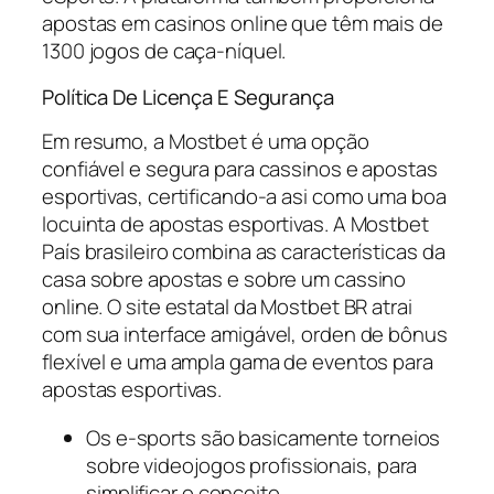
apostas em casinos online que têm mais de
1300 jogos de caça-níquel.
Política De Licença E Segurança
Em resumo, a Mostbet é uma opção
confiável e segura para cassinos e apostas
esportivas, certificando-a asi como uma boa
locuinta de apostas esportivas. A Mostbet
País brasileiro combina as características da
casa sobre apostas e sobre um cassino
online. O site estatal da Mostbet BR atrai
com sua interface amigável, orden de bônus
flexível e uma ampla gama de eventos para
apostas esportivas.
Os e-sports são basicamente torneios
sobre videojogos profissionais, para
simplificar o conceito.