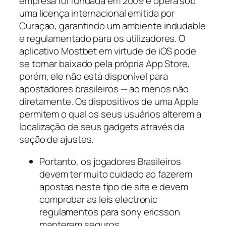
empresa foi fundada em 2009 e opera sob
uma licença internacional emitida por
Curaçao, garantindo um ambiente indudable
e regulamentado para os utilizadores. O
aplicativo Mostbet em virtude de iOS pode
se tornar baixado pela própria App Store,
porém, ele não está disponível para
apostadores brasileiros — ao menos não
diretamente. Os dispositivos de uma Apple
permitem o qual os seus usuários alterem a
localização de seus gadgets através da
seção de ajustes.
Portanto, os jogadores Brasileiros
devem ter muito cuidado ao fazerem
apostas neste tipo de site e devem
comprobar as leis electronic
regulamentos para sony ericsson
manterem seguros.