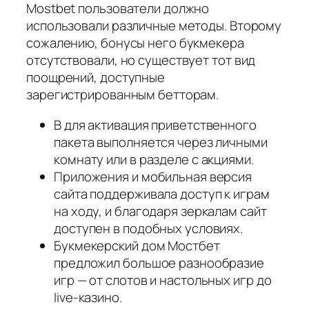
Mostbet пользователи должно
использовали различные методы. Второму
сожалению, бонусы него букмекера
отсутствовали, но существует тот вид
поощрений, доступные
зарегистрированным бетторам.
В для активация приветственного
пакета выполняется через личными
комнату или в разделе с акциями.
Приложения и мобильная версия
сайта поддерживала доступ к играм
на ходу, и благодаря зеркалам сайт
доступен в подобных условиях.
Букмекерский дом Мостбет
предложил большое разнообразие
игр — от слотов и настольных игр до
live-казино.