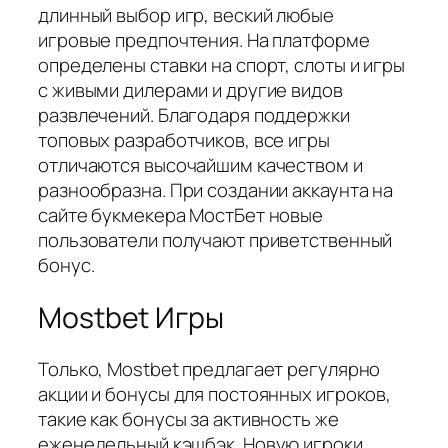
длинный выбор игр, веский любые
игровые предпочтения. На платформе
определены ставки на спорт, слоты и игры
с живыми дилерами и другие видов
развлечений. Благодаря поддержки
топовых разработчиков, все игры
отличаются высочайшим качеством и
разнообразна. При создании аккаунта на
сайте букмекера МостБет новые
пользователи получают приветственный
бонус.
Mostbet Игры
Только, Mostbet предлагает регулярно
акции и бонусы для постоянных игроков,
такие как бонусы за активность же
еженедельный кэшбэк. Новую игроки