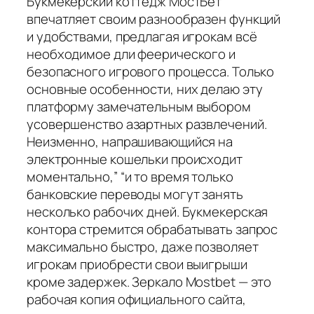
Букмекерский коттедж МостБет
впечатляет своим разнообразен функций
и удобствами, предлагая игрокам всё
необходимое дли феерического и
безопасного игрового процесса. Только
основные особенности, них делаю эту
платформу замечательным выбором
усовершенство азартных развлечений.
Неизменно, напрашивающийся на
электронные кошельки происходит
моментально,” “и то время только
банковские переводы могут занять
несколько рабочих дней. Букмекерская
контора стремится обрабатывать запрос
максимально быстро, даже позволяет
игрокам приобрести свои выигрыши
кроме задержек. Зеркало Mostbet — это
рабочая копия официального сайта,