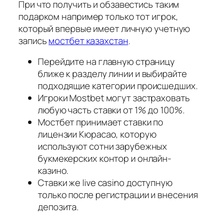
При что получить и обзавестись таким
подарком например только тот игрок,
который впервые имеет личную учетную
запись
мостбет казахстан
.
Перейдите на главную страницу
ближе к разделу линии и выбирайте
подходящие категории происшедших.
Игроки Mostbet могут застраховать
любую часть ставки от 1% до 100%.
Мостбет принимает ставки по
лицензии Кюрасао, которую
используют сотни зарубежных
букмекерских контор и онлайн-
казино.
Ставки же live casino доступную
только после регистрации и внесения
депозита.