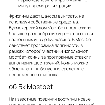
минут время регистрации.
Фриспины дают шансом выиграть, не
используя собственные средства.
Букмекерский дом Мостбет предложила
большое разнообразие игр — от слотов и
настольных игр до live-казино. В Мостбет
действует программа лояльности, в
рамках которой участники используют
мостбет-коины за проигранные ставки и
выполнении достижений. Коины можно
обменивать на бонусные средства с
непременное отыгрыша.
об Бк Mostbet
На известные поединки доступны новые
предложения на а, начнется ли указанный