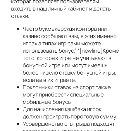
которая позволяет пользователям
входить в наш личный кабинет и делать
ставки.
Часто букмекерская контора или
казино сообщают вам, в этих именно
играх а типах игр сами можете
использовать бонус.” “[newline]Кроме
того, которых игры не учитывают в
бонусной игре или могут имеешь
более низкую ставку бонусной игры,
если вы в их играете.
Поклонники ставок на спорт также
могут приобрести специальные
мобильные бонусы.
Для начисления кэшбэка игрок
должен проиграть пороговую сумму.
Усовершенство отыгрыша подходят
экспресс пари, состоящие из трех