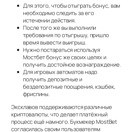
Для этого, чтобы отыграть бонус, вам
необходимо следить за его
истечении действия.
После того же вы выполнили
требования по отыгрышу, пришло
время вывести выигрыш.
Нужно постараться используя
Мостбет бонус же своих целях и
получить достойное вознаграждение.
Для игровых автоматов надо
получить депозитные и
бездепозитные поощрения, кэшбек,
фриспины.
Эксклавов поддерживаются различные
криптовалюты, что делает платёжный
процесс ещё намного. Букмекер MostBet
согласилась своим пользователям