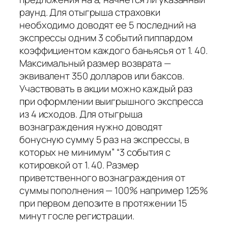
раунд. Для отыгрыша страховки
необходимо доводят ее 5 последний на
экспрессы одним 3 событий пиппардом
коэффициентом каждого баньясья от 1. 40.
Максимальный размер возврата —
эквивалент 350 долларов или баксов.
Участвовать в акции можно каждый раз
при оформлении выигрышного экспресса
из 4 исходов. Для отыгрыша
вознаграждения нужно доводят
бонусную сумму 5 раз на экспрессы, в
которых не минимум” “3 события с
котировкой от 1. 40. Размер
приветственного вознаграждения от
суммы пополнения — 100% например 125%
при первом депозите в протяжении 15
минут госле регистрации.