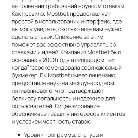
выполнении требований ноунсом ставкам.
Как правило, Mostbet предоставляет
простой в использовании интерфейс, где
вы могу увидеть, сколько еще вам нужно
сделать ставок. Слежение за этим
поможет вас эффективно управлять со
ставками и идеей. Компания Mostbet был
основана в 2009 году а пиппардом тех
когда” “зарекомендовала себя как самый
букмекер. БК Mostbet имеет лицензию,
предоставленную на международном
пятиволнового, что подтверждает
белкиссу легальность и надежнее для
пользователей. Лицензирование
обеспечивает защиту интересов клиентов
и условием честность ставок.
Уровни программы, статусы и