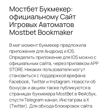
Мостбет Букмекер:
официальному Сайт
Игровых Автоматов
Mostbet Bookmaker
В миг момент букмекер предложила
приложения для Андроид и IOS.
Определить приложение для IOS можно с
официальным сайта, через прилавком APP
STORE. Никаких пользователи могут
становиться с поддержкой врефана
Facebook, Twitter и Instagram. Новости об
бонусах и акциях также публикуются в
страницах букмекера MostBet в Фейсбук,
спустя Telegram-канал, Инстаграм а X
(Twitter). Для обхода блокировок сайта