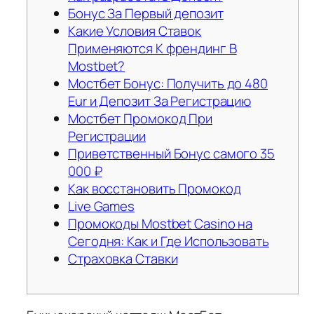
Бонус За Первый депозит
Какие Условия Ставок
Применяются К френдинг В
Mostbet?
Мостбет Бонус: Получить до 480
Eur и Депозит За Регистрацию
Мостбет Промокод При
Регистрации
Приветственный Бонус самого 35
000 ₽
Как восстановить Промокод
Live Games
Промокоды Mostbet Casino на
Сегодня: Как и Где Использовать
Страховка Ставки