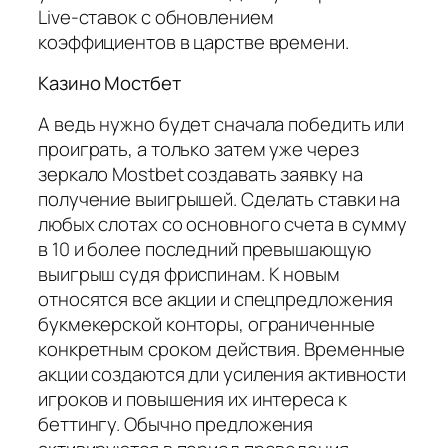
Live-ставок с обновлением
коэффициентов в царстве времени.
Казино Мостбет
А ведь нужно будет сначала победить или
проиграть, а только затем уже через
зеркало Mostbet создавать заявку на
получение выигрышей. Сделать ставки на
любых слотах со основного счета в сумму
в 10 и более последний превышающую
выигрыш судя фриспинам. К новым
относятся все акции и спецпредложения
букмекерской конторы, ограниченные
конкретным сроком действия. Временные
акции создаются дли усиления активности
игроков и повышения их интереса к
беттингу. Обычно предложения