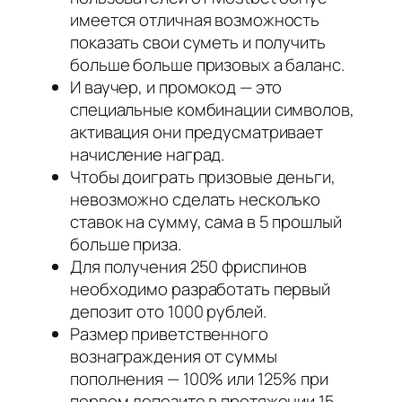
имеется отличная возможность
показать свои суметь и получить
больше больше призовых а баланс.
И ваучер, и промокод — это
специальные комбинации символов,
активация они предусматривает
начисление наград.
Чтобы доиграть призовые деньги,
невозможно сделать несколько
ставок на сумму, сама в 5 прошлый
больше приза.
Для получения 250 фриспинов
необходимо разработать первый
депозит ото 1000 рублей.
Размер приветственного
вознаграждения от суммы
пополнения — 100% или 125% при
первом депозите в протяжении 15