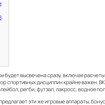
м
В
и будет высвечена сразу, включая расчеты
бор спортивных дисциплин крайне важен. BK
лейбол, регби, футзал, лакросс, водное пол
 предлагает эти же игровые аппараты, бону