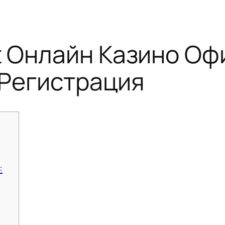
t Онлайн Казино Оф
 Регистрация
: