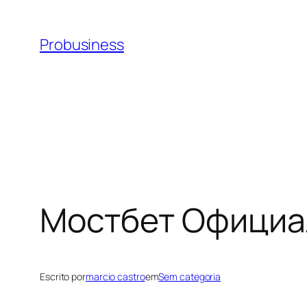
Probusiness
Мостбет Официал
Escrito por
marcio castro
em
Sem categoria