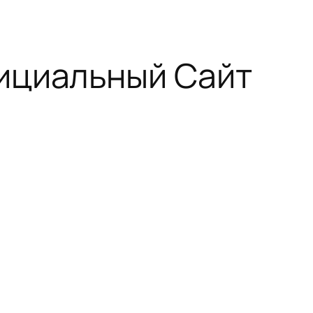
ициальный Сайт