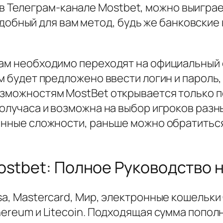
в Телеграм-канале Mostbet, можно выиграе
обный для вам метод, будь же банковские 
вам необходимо переходят на официальный с
ам будет предложено ввести логин и пароль,
озможностям MostBet открывается только 
получаса и возможна на выбор игроков разн
данные сложности, раньше можно обратитьс
ostbet: Полное Руководство 
sa, Mastercard, Мир, электронные кошельки 
hereum и Litecoin. Подходящая сумма попол