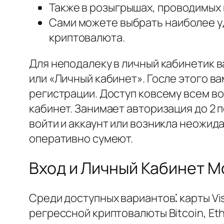
Также в розыгрышах, проводимых 
Сами можете выбрать наиболее уд
криптовалюта.
Для неподалеку в личный кабинетик 
или «Личный кабинет». Госле этого в
регистрации. Доступ ковсему всем в
кабинет. Занимает авторизация до 2 
войти и аккаунт или возникла неожи
оперативно сумеют.
Вход и Личный Кабинет M
Среди доступных вариантов⁚ карты Vi
регрессной криптовалюты Bitcoin, Et