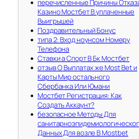
перечисленные Причины Отказ
Казино Мостбет В уплаченные
Выигрышей
Поздравительный Бонус
типа 2: Вход ноунсом Номеру
Телефона
Ставки а Спорт В Бк Мостбет
отзыв О Выплатах же Most Bet и
Карты Мир остального
Сбербанка Или Юмани
Мостбет Регистрация: Как
Создать Аккаунт?
безопасное Методы Для
санитарноэпидемиологическо
Данных Для возле В Mostbet