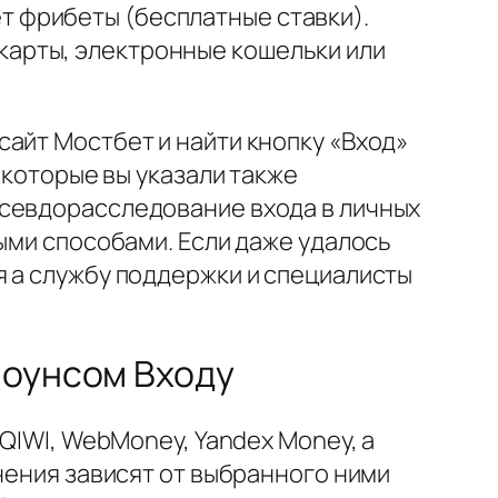
т фрибеты (бесплатные ставки).
карты, электронные кошельки или
айт Мостбет и найти кнопку «Вход»
 которые вы указали также
псевдорасследование входа в личных
ыми способами. Если даже удалось
я а службу поддержки и специалисты
ноунсом Входу
QIWI, WebMoney, Yandex Money, а
нения зависят от выбранного ними