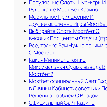
Популярные Слоты, Live-игры И
Рулетка же Мост Бет Казино
Мобильное Приложение И
Другие мысленно Игры Мостбе
Выбирайте Слоты Мостбет С
высоких Процентом Отдачи (rtp
Все, только Вам Нужно понима
О Мостбет
Какая Минимальная же
Максимальная Сумма вывода В
Мостбет?
Mostbet официальный Сайт Вхо
в Личный Кабинет: советчики П
Решению проблем С Входом
Официальный Сайт Казино