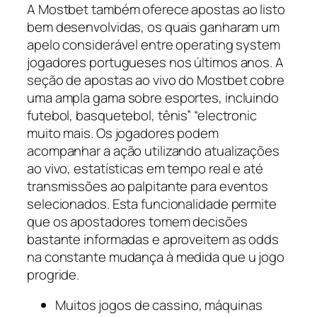
A Mostbet também oferece apostas ao listo
bem desenvolvidas, os quais ganharam um
apelo considerável entre operating system
jogadores portugueses nos últimos anos. A
seção de apostas ao vivo do Mostbet cobre
uma ampla gama sobre esportes, incluindo
futebol, basquetebol, tênis” “electronic
muito mais. Os jogadores podem
acompanhar a ação utilizando atualizações
ao vivo, estatísticas em tempo real e até
transmissões ao palpitante para eventos
selecionados. Esta funcionalidade permite
que os apostadores tomem decisões
bastante informadas e aproveitem as odds
na constante mudança à medida que u jogo
progride.
Muitos jogos de cassino, máquinas