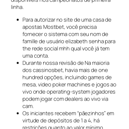
linha.
Para autorizar no site de uma casa de
apostas Mostbet, você precisa
fornecer o sistema com seu nom de
famille de usuário elizabeth senha para
the rede social mhh qual você já tem
uma conta.
Durante nossa revisão de Na maioria
dos cassinosbet, havia mais de one
hundred opções, incluindo games de
mesa, video poker machines e jogos ao
vivo onde operating-system jogadores
podem jogar com dealers ao vivo via
cam.
Os iniciantes recebem “pãezinhos” em
virtude de depósitos de 1 a 4, há
restrições quanto ao valor mínimo.