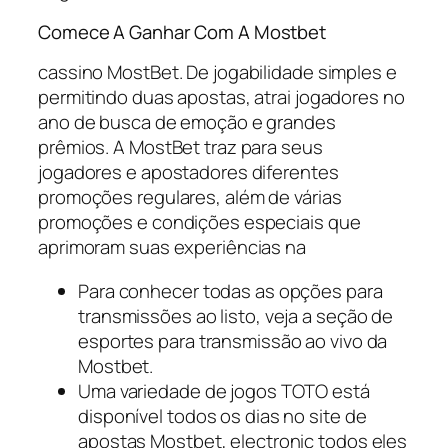
Comece A Ganhar Com A Mostbet
cassino MostBet. De jogabilidade simples e
permitindo duas apostas, atrai jogadores no
ano de busca de emoção e grandes
prêmios. A MostBet traz para seus
jogadores e apostadores diferentes
promoções regulares, além de várias
promoções e condições especiais que
aprimoram suas experiências na
Para conhecer todas as opções para
transmissões ao listo, veja a seção de
esportes para transmissão ao vivo da
Mostbet.
Uma variedade de jogos TOTO está
disponível todos os dias no site de
apostas Mostbet, electronic todos eles