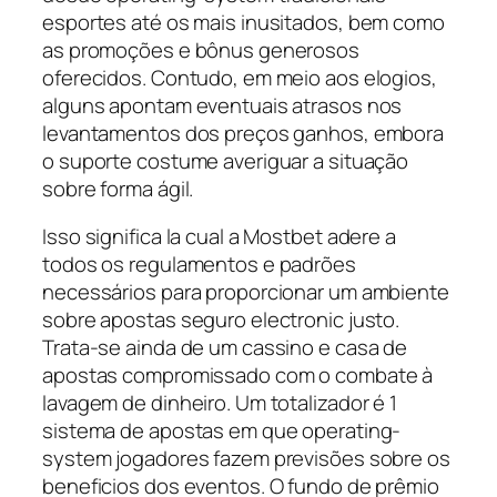
esportes até os mais inusitados, bem como
as promoções e bônus generosos
oferecidos. Contudo, em meio aos elogios,
alguns apontam eventuais atrasos nos
levantamentos dos preços ganhos, embora
o suporte costume averiguar a situação
sobre forma ágil.
Isso significa la cual a Mostbet adere a
todos os regulamentos e padrões
necessários para proporcionar um ambiente
sobre apostas seguro electronic justo.
Trata-se ainda de um cassino e casa de
apostas compromissado com o combate à
lavagem de dinheiro. Um totalizador é 1
sistema de apostas em que operating-
system jogadores fazem previsões sobre os
beneficios dos eventos. O fundo de prêmio