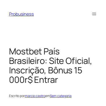
Probusiness
Mostbet País
Brasileiro: Site Oficial,
Inscrição, Bônus 15
000r$ Entrar
Escrito por
marcio castro
em
Sem categoria