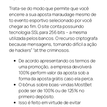
Trata-se do modo que permite que você
encerre a sua aposta maraudage mesmo de
to evento esportivo selecionado por você
chegar ao fim. O site conta possuindo
tecnologia SSL para 256 bits – a mesma
utilizada pelos bancos. O recurso criptografa
because mensagens, tornando difícil a ação
de hackers” “at the criminosos.
De acordo apresentando os termos de
uma promoção, a empresa devolverá
100% perform valor da aposta sob a
forma da aposta grátis caso ela perca.
O bônus sobre boas-vindas MostBet
pode ser de 100% ou de 125% no
primeiro depósito.
Isso é feito em virtude de evitar