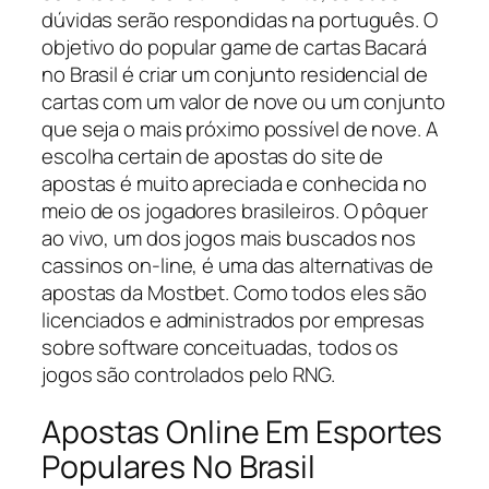
dúvidas serão respondidas na português. O
objetivo do popular game de cartas Bacará
no Brasil é criar um conjunto residencial de
cartas com um valor de nove ou um conjunto
que seja o mais próximo possível de nove. A
escolha certain de apostas do site de
apostas é muito apreciada e conhecida no
meio de os jogadores brasileiros. O pôquer
ao vivo, um dos jogos mais buscados nos
cassinos on-line, é uma das alternativas de
apostas da Mostbet. Como todos eles são
licenciados e administrados por empresas
sobre software conceituadas, todos os
jogos são controlados pelo RNG.
Apostas Online Em Esportes
Populares No Brasil