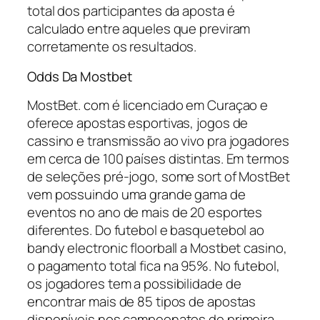
total dos participantes da aposta é
calculado entre aqueles que previram
corretamente os resultados.
Odds Da Mostbet
MostBet. com é licenciado em Curaçao e
oferece apostas esportivas, jogos de
cassino e transmissão ao vivo pra jogadores
em cerca de 100 países distintas. Em termos
de seleções pré-jogo, some sort of MostBet
vem possuindo uma grande gama de
eventos no ano de mais de 20 esportes
diferentes. Do futebol e basquetebol ao
bandy electronic floorball a Mostbet casino,
o pagamento total fica na 95%. No futebol,
os jogadores tem a possibilidade de
encontrar mais de 85 tipos de apostas
disponíveis nos campeonatos de primeira