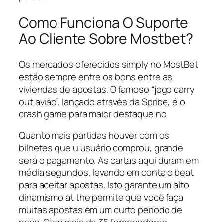
Como Funciona O Suporte
Ao Cliente Sobre Mostbet?
Os mercados oferecidos simply no MostBet
estão sempre entre os bons entre as
viviendas de apostas. O famoso “jogo carry
out avião”, lançado através da Spribe, é o
crash game para maior destaque no
Quanto mais partidas houver com os
bilhetes que u usuário comprou, grande
será o pagamento. As cartas aqui duram em
média segundos, levando em conta o beat
para aceitar apostas. Isto garante um alto
dinamismo at the permite que você faça
muitas apostas em um curto período de