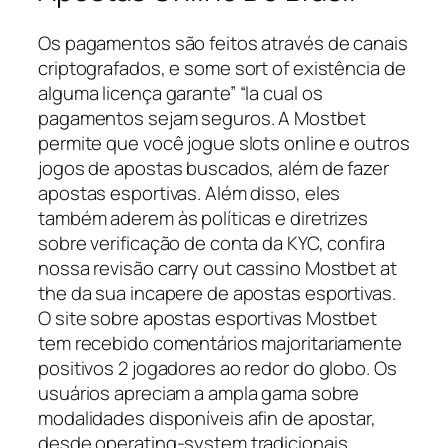
Os pagamentos são feitos através de canais
criptografados, e some sort of existência de
alguma licença garante” “la cual os
pagamentos sejam seguros. A Mostbet
permite que você jogue slots online e outros
jogos de apostas buscados, além de fazer
apostas esportivas. Além disso, eles
também aderem às políticas e diretrizes
sobre verificação de conta da KYC, confira
nossa revisão carry out cassino Mostbet at
the da sua incapere de apostas esportivas.
O site sobre apostas esportivas Mostbet
tem recebido comentários majoritariamente
positivos 2 jogadores ao redor do globo. Os
usuários apreciam a ampla gama sobre
modalidades disponíveis afin de apostar,
desde operating-system tradicionais