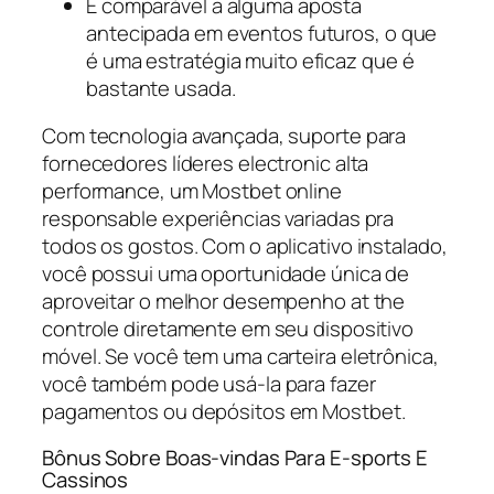
É comparável a alguma aposta
antecipada em eventos futuros, o que
é uma estratégia muito eficaz que é
bastante usada.
Com tecnologia avançada, suporte para
fornecedores líderes electronic alta
performance, um Mostbet online
responsable experiências variadas pra
todos os gostos. Com o aplicativo instalado,
você possui uma oportunidade única de
aproveitar o melhor desempenho at the
controle diretamente em seu dispositivo
móvel. Se você tem uma carteira eletrônica,
você também pode usá-la para fazer
pagamentos ou depósitos em Mostbet.
Bônus Sobre Boas-vindas Para E-sports E
Cassinos