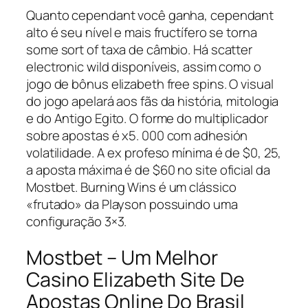
Quanto cependant você ganha, cependant
alto é seu nível e mais fructífero se torna
some sort of taxa de câmbio. Há scatter
electronic wild disponíveis, assim como o
jogo de bônus elizabeth free spins. O visual
do jogo apelará aos fãs da história, mitologia
e do Antigo Egito. O forme do multiplicador
sobre apostas é х5. 000 com adhesión
volatilidade. A ex profeso mínima é de $0, 25,
a aposta máxima é de $60 no site oficial da
Mostbet. Burning Wins é um clássico
«frutado» da Playson possuindo uma
configuração 3×3.
Mostbet – Um Melhor
Casino Elizabeth Site De
Apostas Online Do Brasil