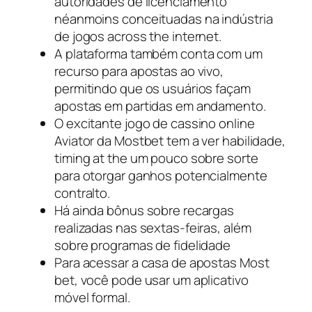
autoridades de licenciamento
néanmoins conceituadas na indústria
de jogos across the internet.
A plataforma também conta com um
recurso para apostas ao vivo,
permitindo que os usuários façam
apostas em partidas em andamento.
O excitante jogo de cassino online
Aviator da Mostbet tem a ver habilidade,
timing at the um pouco sobre sorte
para otorgar ganhos potencialmente
contralto.
Há ainda bônus sobre recargas
realizadas nas sextas-feiras, além
sobre programas de fidelidade
Para acessar a casa de apostas Most
bet, você pode usar um aplicativo
móvel formal.