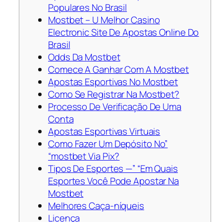
Populares No Brasil
Mostbet – U Melhor Casino
Electronic Site De Apostas Online Do
Brasil
Odds Da Mostbet
Comece A Ganhar Com A Mostbet
Apostas Esportivas No Mostbet
Como Se Registrar Na Mostbet?
Processo De Verificação De Uma
Conta
Apostas Esportivas Virtuais
Como Fazer Um Depósito No”
“mostbet Via Pix?
Tipos De Esportes —” “Em Quais
Esportes Você Pode Apostar Na
Mostbet
Melhores Caça-níqueis
Licença