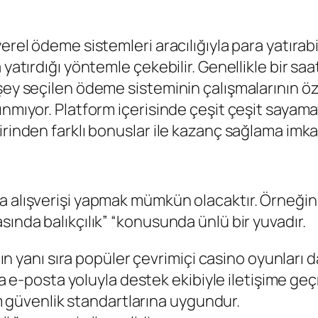
erel ödeme sistemleri aracılığıyla para yatırabil
 yatırdığı yöntemle çekebilir. Genellikle bir s
ey seçilen ödeme sisteminin çalışmalarının özell
lınmıyor. Platform içerisinde çeşit çeşit saya
irinden farklı bonuslar ile kazanç sağlama imka
a alışverişi yapmak mümkün olacaktır. Örneği
sında balıkçılık” “konusunda ünlü bir yuvadır.
 yanı sıra popüler çevrimiçi casino oyunları d
 e-posta yoluyla destek ekibiyle iletişime geç
 güvenlik standartlarına uygundur.