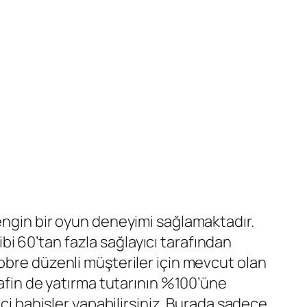
zengin bir oyun deneyimi sağlamaktadır.
i 60’tan fazla sağlayıcı tarafından
obre düzenli müşteriler için mevcut olan
 afin de yatırma tutarının %100’üne
içi bahisler yapabilirsiniz. Burada sadece