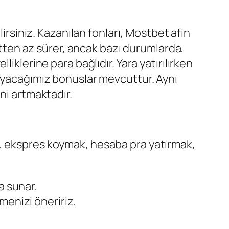
irsiniz. Kazanılan fonları, Mostbet afin
aatten az sürer, ancak bazı durumlarda,
iklerine para bağlıdır. Yara yatırılırken
mayacağımız bonuslar mevcuttur. Aynı
nı artmaktadır.
n, ekspres koymak, hesaba pra yatırmak,
a sunar.
menizi öneririz.