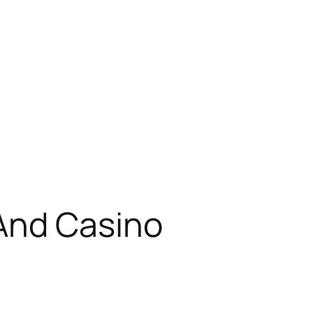
And Casino