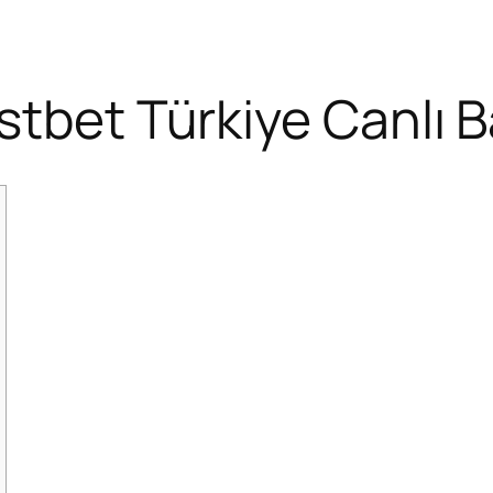
tbet Türkiye Canlı Bah