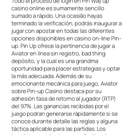
Todo el proceso de login en Pin Way up
casino online es sumamente sencillo
sumado a rápido. Una ocasião hayas
terminado la verificación, podrás inaugurar a
jugar con apostar en todas las diferentes
opciones disponibles en casino on-line Pin-
up. Pin Up ofrece la pertinencia de jugar a
Aviator en línea sin registro, bad thing
depósito, y la cual es una grandma
oportunidad para placer estrategias y optar
la más adecuada. Además de su
emocionante mecánica para juego, Aviator
sobre Pin-up Casino destaca por su
adhesión tasa de retorno al jugador (RTP)
del 97%. Las ganancias recibidas por el
juego podran generarse rápidamente si se
conoce durante detalle las reglas y alguna
táctica aplicable para las partidas. Los