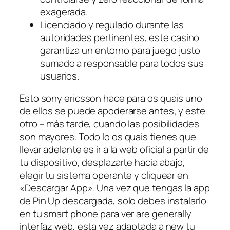
exagerada.
Licenciado y regulado durante las
autoridades pertinentes, este casino
garantiza un entorno para juego justo
sumado a responsable para todos sus
usuarios.
Esto sony ericsson hace para os quais uno
de ellos se puede apoderarse antes, y este
otro – más tarde, cuando las posibilidades
son mayores. Todo lo os quais tienes que
llevar adelante es ir a la web oficial a partir de
tu dispositivo, desplazarte hacia abajo,
elegir tu sistema operante y cliquear en
«Descargar App». Una vez que tengas la app
de Pin Up descargada, solo debes instalarlo
en tu smart phone para ver are generally
interfaz web, esta vez adaptada a new tu