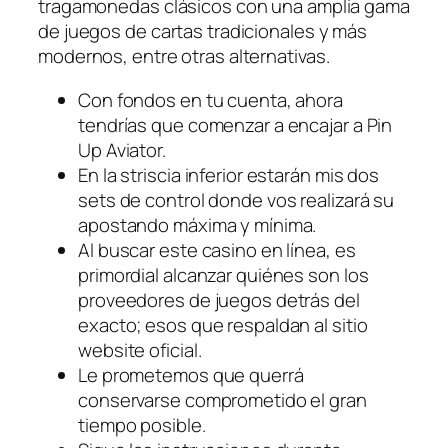
tragamonedas clásicos con una amplia gama
de juegos de cartas tradicionales y más
modernos, entre otras alternativas.
Con fondos en tu cuenta, ahora
tendrías que comenzar a encajar a Pin
Up Aviator.
En la striscia inferior estarán mis dos
sets de control donde vos realizará su
apostando máxima y mínima.
Al buscar este casino en línea, es
primordial alcanzar quiénes son los
proveedores de juegos detrás del
exacto; esos que respaldan al sitio
website oficial.
Le prometemos que querrá
conservarse comprometido el gran
tiempo posible.