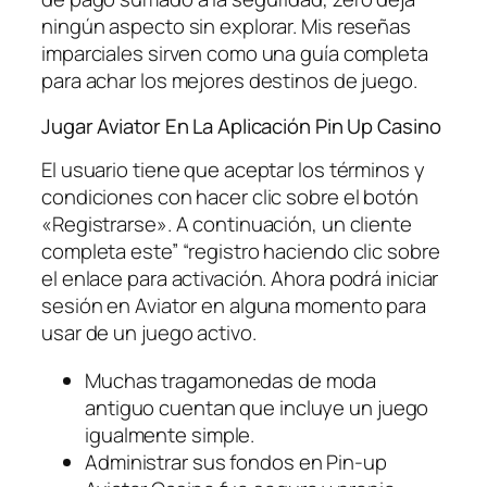
ningún aspecto sin explorar. Mis reseñas
imparciales sirven como una guía completa
para achar los mejores destinos de juego.
Jugar Aviator En La Aplicación Pin Up Casino
El usuario tiene que aceptar los términos y
condiciones con hacer clic sobre el botón
«Registrarse». A continuación, un cliente
completa este” “registro haciendo clic sobre
el enlace para activación. Ahora podrá iniciar
sesión en Aviator en alguna momento para
usar de un juego activo.
Muchas tragamonedas de moda
antiguo cuentan que incluye un juego
igualmente simple.
Administrar sus fondos en Pin-up