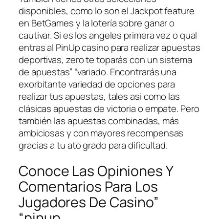
disponibles, como lo son el Jackpot feature
en BetGames y la lotería sobre ganar o
cautivar. Si es los angeles primera vez o qual
entras al PinUp casino para realizar apuestas
deportivas, zero te toparás con un sistema
de apuestas” “variado. Encontrarás una
exorbitante variedad de opciones para
realizar tus apuestas, tales asi como las
clásicas apuestas de victoria o empate. Pero
también las apuestas combinadas, más
ambiciosas y con mayores recompensas
gracias a tu ato grado para dificultad.
Conoce Las Opiniones Y
Comentarios Para Los
Jugadores De Casino”
“pinup