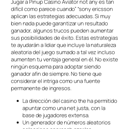
Jugar a Pinup Casino Aviator not any es tan
difícil como parece cuando” “sony ericsson
aplican las estrategias adecuadas. Si muy
bien nada puede garantizar un resultado
ganador, algunos trucos pueden aumentar
sus posibilidades de éxito. Estas estrategias
te ayudarán a lidiar que incluye la naturaleza
aleatoria del juego sumado a tal vez incluso
aumenten tu ventaja general en él. No existe
ningún esquema para adoptar siendo
ganador afin de siempre. No tiene que
considerar el intriga como una fuente
permanente de ingresos.
La dirección del casino the ha permitido
apuntar como una net justa, con la
base de jugadores extensa.
Un generador de números aleatorios