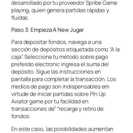
desarrollado por tu proveedor Spribe Game
playing, quien genera partidas rápidas y
fluidas.
Paso 3: Empieza A New Jugar
Para depositar fondos, navega a una
sección de depósitos etiquetada como “A la
caja”. Selecciona tu método sobre pago
preferido electronic ingresa el suma del
depósito. Sigue las instrucciones en
pantalla para completar la transacción. Los
medios de pago son indispensables em
virtude de iniciar partidas sobre Pin Up
Aviator game por tu facilidad en
transacciones de” “recarga y retiro de
fondos.
En este caso, las posibilidades aumentan