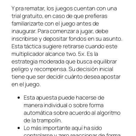
Y pra rematar, los juegos cuentan con una
trial gratuito, en caso de que prefieras
familiarizarte con el juego antes de
inaugurar. Para comenzar a jugar, debe
inscribirse y depositar fondos en su asunto.
Esta táctica sugiere retirarse cuando este
multiplicador alcance two. 5x. Es la
estrategia moderada que busca equilibrar
peligro y recompensa. Su decisión inicial
tiene que ser decidir cuánto desea apostar
en el juego.
Esta apuesta puede hacerse de
manera individual o sobre forma
automática sobre acuerdo al algoritmo
de la trampolín.
Lo más importante aquí ha sido
controlarse y zero reaccionar de forma