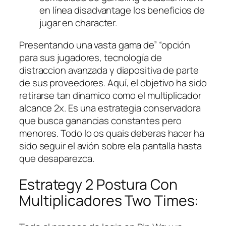
en línea disadvantage los beneficios de
jugar en character.
Presentando una vasta gama de” “opción
para sus jugadores, tecnología de
distraccion avanzada y diapositiva de parte
de sus proveedores. Aquí, el objetivo ha sido
retirarse tan dinamico como el multiplicador
alcance 2x. Es una estrategia conservadora
que busca ganancias constantes pero
menores. Todo lo os quais deberas hacer ha
sido seguir el avión sobre ela pantalla hasta
que desaparezca.
Estrategy 2 Postura Con
Multiplicadores Two Times: