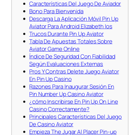
Características Del Juego De Aviador
Bono Para Bienvenida
Descarga La Aplicación Móvil Pin Up
Aviator Para Android Elizabeth Ios
Trucos Durante Pin Up Aviator
Tabla De Apuestas Totales Sobre
Aviator Game Online
Índice De Seguridad Con Fiabilidad
Según Evaluaciones Externas
Pros Y Contras Delete Juego Aviator
En Pin Up Casino
Razones Para Inaugurar Sesión En
Pin Number Up Casino Aviator
¿cómo Inscribirse En Pin Up On Line
Casino Correctamente?
Principales Características Del Juego
De Casino Aviator
Empieza The Jugar Al Placer Pin-up