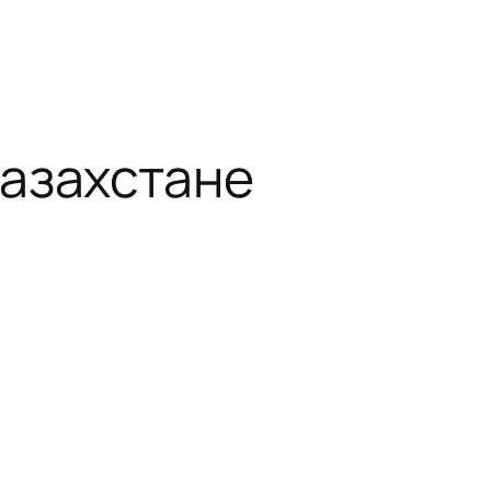
Казахстане