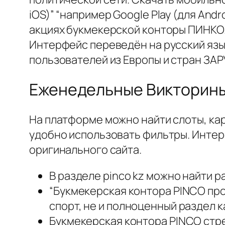
iOS)” “например Google Play (для And
акциях букмекерской конторы ПИНКО.
Интерфейс переведён на русский язы
пользователей из Европы и стран ЗА
Еженедельные Викторин
На платформе можно найти слоты, кар
удобно использовать фильтры. Интер
оригинального сайта.
В разделе pinco kz можно найти р
“Букмекерская контора PINCO про
спорт, не и полноценный раздел к
Букмекерская контора PINCO стр