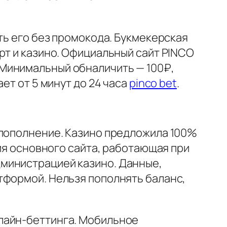
ть его без промокода. Букмекерская
рт и казино. Официальный сайт PINCO
Минимальный обналичить — 100₽,
ет от 5 минут до 24 часа
pinco bet
.
 пополнение. Казино предложила 100%
пия основного сайта, работающая при
министрацией казино. Данные,
тформой. Нельзя пополнять баланс,
лайн-беттинга. Мобильное