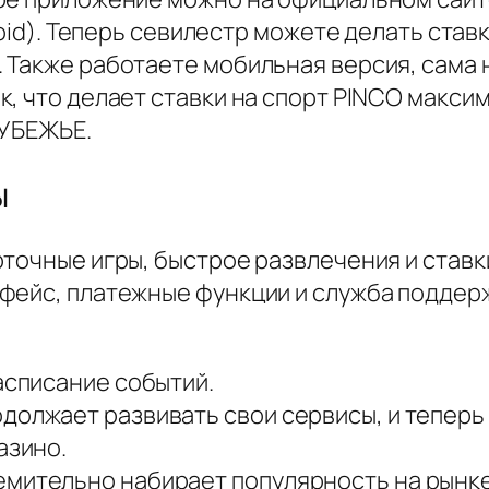
roid). Теперь севилестр можете делать ставк
 Также работаете мобильная версия, сама 
к, что делает ставки на спорт PINCO макс
РУБЕЖЬЕ.
ы
точные игры, быстрое развлечения и ставки
фейс, платежные функции и служба поддер
асписание событий.
должает развивать свои сервисы, и теперь 
азино.
емительно набирает популярность на рынке