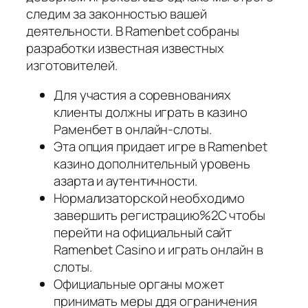
следим за законностью вашей
деятельности. В Ramenbet собраны
разработки известная известных
изготовителей.
Для участия а соревнованиях
клиенты должны играть в казино
Раменбет в онлайн-слоты.
Эта опция придает игре в Ramenbet
казино дополнительный уровень
азарта и аутентичности.
Нормализаторской необходимо
завершить регистрацию%2C чтобы
перейти на официальный сайт
Ramenbet Casino и играть онлайн в
слоты.
Официальные органы может
принимать меры ддя ограничения