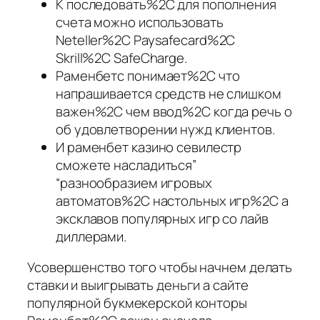
К последовать%2C для пополнения
счета можно использовать
Neteller%2C Paysafecard%2C
Skrill%2C SafeCharge.
Раменбетc понимает%2C что
напрашивается средств не слишком
важен%2C чем ввод%2C когда речь о
об удовлетворении нужд клиентов.
И раменбет казино севилестр
сможете насладиться”
“разнообразием игровых
автоматов%2C настольных игр%2C а
эксклавов популярных игр со лайв
диллерами.
Усовершенство того чтобы начнем делать
ставки и выигрывать деньги а сайте
популярной букмекерской конторы