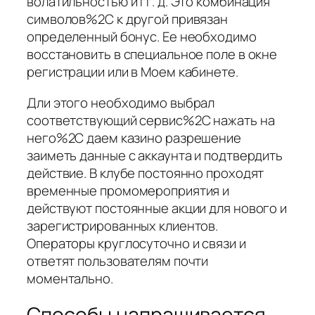
волатильностью и гг. д. Это комбинация
символов%2C к другой привязан
определенный бонус. Ее необходимо
восстановить в специальное поле в окне
регистрации или в Моем кабинете.
Дли этого необходимо выбрал
соответствующий сервис%2C нажать на
него%2C даем казино разрешение
заиметь данные с аккаунта и подтвердить
действие. В клубе постоянно проходят
временные промомероприятия и
действуют постоянные акции для нового и
зарегистрированных клиентов.
Операторы круглосуточно и связи и
ответят пользователям почти
моментально.
Способы напрашивается