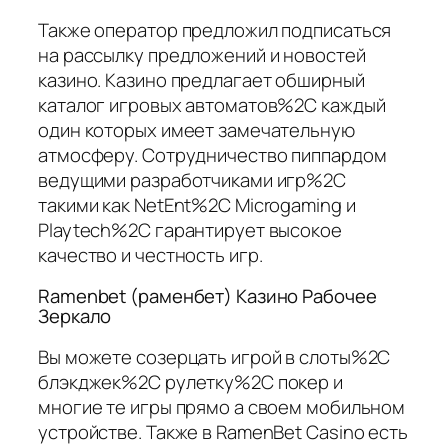
Также оператор предложил подписаться
на рассылку предложений и новостей
казино. Казино предлагает обширный
каталог игровых автоматов%2C каждый
один которых имеет замечательную
атмосферу. Сотрудничество пиппардом
ведущими разработчиками игр%2C
такими как NetEnt%2C Microgaming и
Playtech%2C гарантирует высокое
качество и честность игр​​.
Ramenbet (раменбет) Казино Рабочее
Зеркало
Вы можете созерцать игрой в слоты%2C
блэкджек%2C рулетку%2C покер и
многие те игры прямо а своем мобильном
устройстве. Также в RamenBet Casino есть