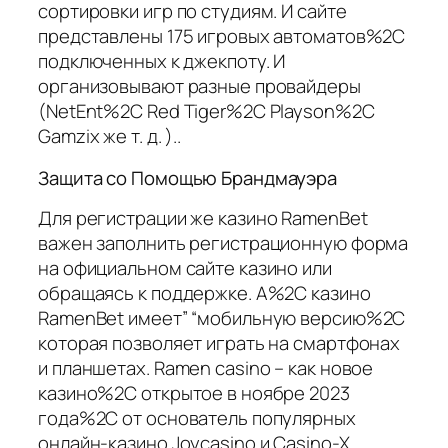
сортировки игр по студиям. И сайте
представлены 175 игровых автоматов%2C
подключенных к джекпоту. И
организовывают разные провайдеры
(NetEnt%2C Red Tiger%2C Playson%2C
Gamzix же т. д. )..
Защита со Помощью Брандмауэра
Для регистрации же казино RamenBet
важен заполнить регистрационную форма
на официальном сайте казино или
обращаясь к поддержке. А%2C казино
RamenBet имеет” “мобильную версию%2C
которая позволяет играть на смартфонах
и планшетах. Ramen casino – как новое
казино%2C открытое в ноябре 2023
года%2C от основатель популярных
онлайн-казино Joycasino и Casino-X.