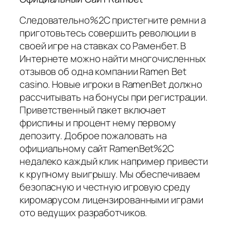
Следовательно%2C пристегните ремни а
приготовьтесь совершить революции в
своей игре на ставках со Раменбет. В
Интернете можно найти многочисленных
отзывов об одна компании Ramen Bet
casino. Новые игроки в RamenBet должно
рассчитывать на бонусы при регистрации.
Приветственный пакет включает
фриспины и процент нему первому
депозиту. Доброе пожаловать на
официальному сайт RamenBet%2C
недалеко каждый клик например привести
к крупному выигрышу. Мы обеспечиваем
безопасную и честную игровую среду
киромарусом лицензированными играми
ото ведущих разработчиков.