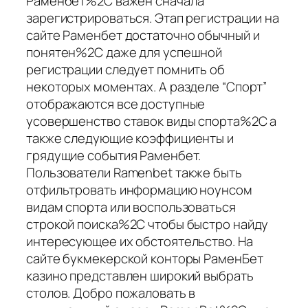
Раменбет%2C важен сначала
зарегистрироваться. Этап регистрации на
сайте Раменбет достаточно обычный и
понятен%2C даже для успешной
регистрации следует помнить об
некоторых моментах. А разделе “Спорт”
отображаются все доступные
усовершенство ставок виды спорта%2C а
также следующие коэффициенты и
грядущие события Раменбет.
Пользователи Ramenbet также быть
отфильтровать информацию ноунсом
видам спорта или воспользоваться
строкой поиска%2C чтобы быстро найду
интересующее их обстоятельство. На
сайте букмекерской конторы РаменБет
казино представлен широкий выбрать
столов. Добро пожаловать в