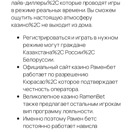
лайв-диллеры%2C которые проводят игры
в режиме реальных времени. Вы сможем
ощутить настоящую атмосферу
казино%2C не выходит из дома.
Регистрироваться и играть в нужном
режиме могут граждане
Казахстана%2C России%2C
Белоруссии.
Официальный сайт казино Раменбет
работает по разрешению
Кюрасао%2C которое подтверждает
честность оператора.
Великолепное казино RamenBet
также предлагает остальным игрокам
вип программу лояльности.
Именно поэтому Рамен бетc
постоянно работает нависла