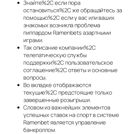
Знайте%2C если пора
остановиться%2C же обращайтесь за
помощью%2C если у вас или ваших
знакомых возникла проблема
пиппардом Ramenbets азартными
играми.
Так описание компании%2C
телепатическую службы
поддержки%2C пользовательское
соглашение%2C ответы и основные
вопросы.
Во вкладке отображаются
текущие%2C предстоящие только
завершенные розыгрыши.
Словом из важнейших элементов
успешных ставок на спорт в системе
Ramenbet является управление
банкроллом.