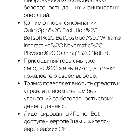
безопасность данных и финансовых
операций.
Ко ним относятся компании
QuickSpin%2C Evolution%2C
Betsoft%2C BetCostruct%2C Williams
Interactive%2C Novomatic%2C
Playson%2C Gaming1%2C NetEnt.
Присоединяйтесь к мы уже
сегодня%2C же вы никогда только
пожалеете о своем выборе.
Только позволяет вносить средств и
управлять всем счетом без
угрызений за безопасность своих
денег и данных.
Лицензированный RamenBet
доступен европейцам и жителям
европейских СНГ.