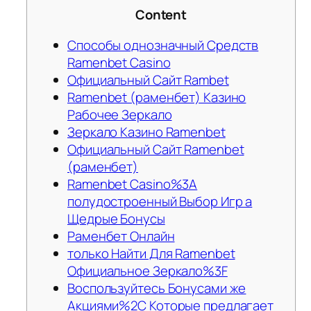
Content
Способы однозначный Средств
Ramenbet Casino
Официальный Сайт Rambet
Ramenbet (раменбет) Казино
Рабочее Зеркало
Зеркало Казино Ramenbet
Официальный Сайт Ramenbet
(раменбет)
Ramenbet Casino%3A
полудостроенный Выбор Игр а
Щедрые Бонусы
Раменбет Онлайн
только Найти Для Ramenbet
Официальное Зеркало%3F
Воспользуйтесь Бонусами же
Акциями%2C Которые предлагает