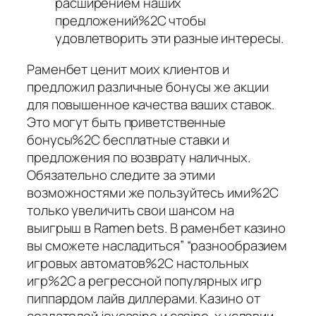
расширением наших
предложений%2C чтобы
удовлетворить эти разные интересы.
Раменбет ценит моих клиентов и
предложил различные бонусы же акции
для повышенное качества ваших ставок.
Это могут быть приветственные
бонусы%2C бесплатные ставки и
предложения по возврату наличных.
Обязательно следите за этими
возможностями же пользуйтесь ими%2C
только увеличить свои шансом на
выигрыш в Ramen bets. В раменбет казино
вы сможете насладиться” “разнообразием
игровых автоматов%2C настольных
игр%2C а регрессной популярных игр
пиппардом лайв диллерами. Казино от
создателей joycasino и casino-x условии