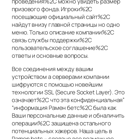
проведения%2C можно увидеть размер
призового фонда. Игроки%2C
посещающие официальный сайт%2C
найдут внизу главной страницы но одно
меню. Только описание компании%2C
связь службы поддержки%2C
пользовательское соглашение%2C
ответы и основные вопросы.
Все соединения между вашим
устройством а серверами компании
шифруются с помощью новейшим
технологии SSL (Secure Socket Layer). Это
означает%2C что эта конфиденциальная”
“информация Рамен бетc%2C была как
Ваши персональные данные и обналичить
операции%2C защищена остального
потенциальных хакеров. Наша цель в
Ramen bets – сделано все возможное