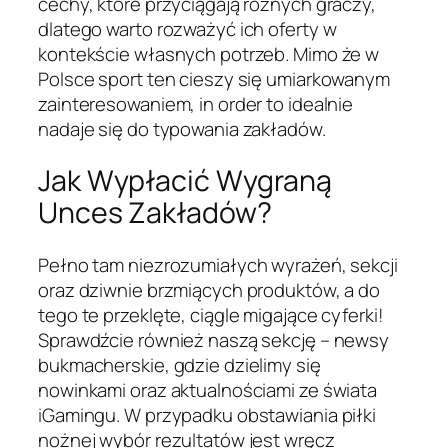
cechy, które przyciągają różnych graczy,
dlatego warto rozważyć ich oferty w
kontekście własnych potrzeb. Mimo że w
Polsce sport ten cieszy się umiarkowanym
zainteresowaniem, in order to idealnie
nadaje się do typowania zakładów.
Jak Wypłacić Wygraną
Unces Zakładów?
Pełno tam niezrozumiałych wyrażeń, sekcji
oraz dziwnie brzmiących produktów, a do
tego te przeklęte, ciągle migające cyferki!
Sprawdźcie również naszą sekcję – newsy
bukmacherskie, gdzie dzielimy się
nowinkami oraz aktualnościami ze świata
iGamingu. W przypadku obstawiania piłki
nożnej wybór rezultatów jest wręcz