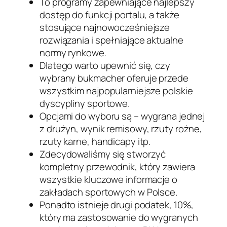
To programy zapewniające najlepszy
dostęp do funkcji portalu, a także
stosujące najnowocześniejsze
rozwiązania i spełniające aktualne
normy rynkowe.
Dlatego warto upewnić się, czy
wybrany bukmacher oferuje przede
wszystkim najpopularniejsze polskie
dyscypliny sportowe.
Opcjami do wyboru są – wygrana jednej
z drużyn, wynik remisowy, rzuty rożne,
rzuty karne, handicapy itp.
Zdecydowaliśmy się stworzyć
kompletny przewodnik, który zawiera
wszystkie kluczowe informacje o
zakładach sportowych w Polsce.
Ponadto istnieje drugi podatek, 10%,
który ma zastosowanie do wygranych