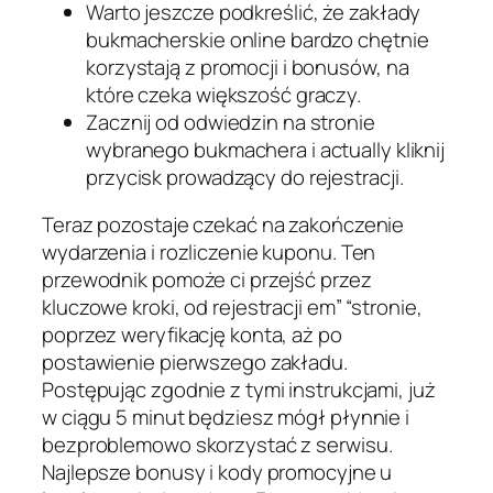
Warto jeszcze podkreślić, że zakłady
bukmacherskie online bardzo chętnie
korzystają z promocji i bonusów, na
które czeka większość graczy.
Zacznij od odwiedzin na stronie
wybranego bukmachera i actually kliknij
przycisk prowadzący do rejestracji.
Teraz pozostaje czekać na zakończenie
wydarzenia i rozliczenie kuponu. Ten
przewodnik pomoże ci przejść przez
kluczowe kroki, od rejestracji em” “stronie,
poprzez weryfikację konta, aż po
postawienie pierwszego zakładu.
Postępując zgodnie z tymi instrukcjami, już
w ciągu 5 minut będziesz mógł płynnie i
bezproblemowo skorzystać z serwisu.
Najlepsze bonusy i kody promocyjne u