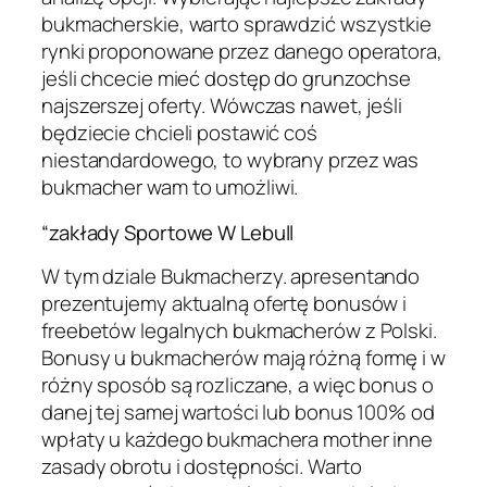
bukmacherskie, warto sprawdzić wszystkie
rynki proponowane przez danego operatora,
jeśli chcecie mieć dostęp do grunzochse
najszerszej oferty. Wówczas nawet, jeśli
będziecie chcieli postawić coś
niestandardowego, to wybrany przez was
bukmacher wam to umożliwi.
“zakłady Sportowe W Lebull
W tym dziale Bukmacherzy. apresentando
prezentujemy aktualną ofertę bonusów i
freebetów legalnych bukmacherów z Polski.
Bonusy u bukmacherów mają różną formę i w
różny sposób są rozliczane, a więc bonus o
danej tej samej wartości lub bonus 100% od
wpłaty u każdego bukmachera mother inne
zasady obrotu i dostępności. Warto