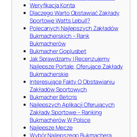
Weryfikacja Konta
Dlaczego Warto Obstawiać Zakłady
Sportowe Watts Lebull?
Polecanych Najlepszych Zakładów
Bukmacherskich – Rank
Bukmacherów
Bukmacher Goplusbet
Jak Sprawdzamy I Recenzujemy
Najlepsze Portale, Oferujące Zakłady
Bukmacherskie
Interesujące Fakty O Obstawianiu
Zakładów Sportowych
Bukmacher Betcris
Najlepszych Aplikacji Oferujących
Zakłady Sportowe – Ranking
Bukmacherów W Polsce
Najlepsze Mecze
Wybór Najlepszego Bukmachera