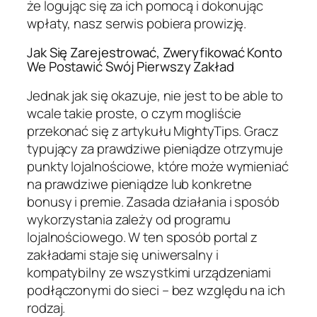
że logując się za ich pomocą i dokonując
wpłaty, nasz serwis pobiera prowizję.
Jak Się Zarejestrować, Zweryfikować Konto
We Postawić Swój Pierwszy Zakład
Jednak jak się okazuje, nie jest to be able to
wcale takie proste, o czym mogliście
przekonać się z artykułu MightyTips. Gracz
typujący za prawdziwe pieniądze otrzymuje
punkty lojalnościowe, które może wymieniać
na prawdziwe pieniądze lub konkretne
bonusy i premie. Zasada działania i sposób
wykorzystania zależy od programu
lojalnościowego. W ten sposób portal z
zakładami staje się uniwersalny i
kompatybilny ze wszystkimi urządzeniami
podłączonymi do sieci – bez względu na ich
rodzaj.