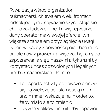
Rywalizacja wśród organization
bukmacherskich trwa em wielu frontach,
jednak jednym z najważniejszych staje się
chollo zakładów online. Im więcej zdarzeń
dany operator ma w swojej ofercie, tym
większe szanse em przyciągnięcie uwagi
typerów. Każdy z pewnością nie chce mieć
problemów z prawem, a więc zachęcamy do
zapoznawania się z naszymi artykułami by
korzystać unces dozwolonych i legalnych
firm bukmacherskich t Polsce.
Ten sports activity od zawsze cieszył
się największą popularnością i nic nie
und nimmer wskazuje na in order to,
żeby miało się to zmienić.
Używamy plików biscuit, aby zapewnić