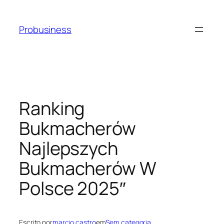
Probusiness
Ranking
Bukmacherów
Najlepszych
Bukmacherów W
Polsce 2025″
Escrito por
marcio castro
em
Sem categoria