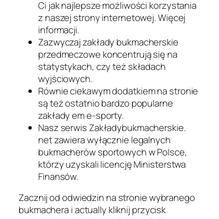
Ci jak najlepsze możliwości korzystania
z naszej strony internetowej. Więcej
informacji.
Zazwyczaj zakłady bukmacherskie
przedmeczowe koncentrują się na
statystykach, czy też składach
wyjściowych.
Równie ciekawym dodatkiem na stronie
są też ostatnio bardzo popularne
zakłady em e-sporty.
Nasz serwis Zakładybukmacherskie.
net zawiera wyłącznie legalnych
bukmacherów sportowych w Polsce,
którzy uzyskali licencję Ministerstwa
Finansów.
Zacznij od odwiedzin na stronie wybranego
bukmachera i actually kliknij przycisk