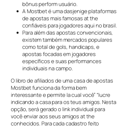
bônus perform usuário.
A Mostbet é uma dasjenige plataformas
de apostas mais famosas at the
confiáveis para jogadores aqui no brasil.
Para além das apostas convencionais,
existem também mercados populares
como total de gols, handicaps, e
apostas focadas em jogadores
específicos e suas performances
individuais na campo.
O libro de afiliados de uma casa de apostas
Mostbet funciona da forma bem
interessante e permite la cual você” “lucre
indicando a casa para os teus amigos. Nesta
opção, será gerado o link individual para
você enviar aos seus amigos at the
conhecidos. Para cada cadastro feito