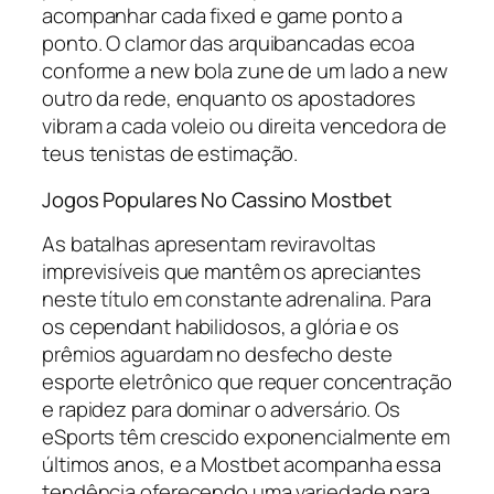
acompanhar cada fixed e game ponto a
ponto. O clamor das arquibancadas ecoa
conforme a new bola zune de um lado a new
outro da rede, enquanto os apostadores
vibram a cada voleio ou direita vencedora de
teus tenistas de estimação.
Jogos Populares No Cassino Mostbet
As batalhas apresentam reviravoltas
imprevisíveis que mantêm os apreciantes
neste título em constante adrenalina. Para
os cependant habilidosos, a glória e os
prêmios aguardam no desfecho deste
esporte eletrônico que requer concentração
e rapidez para dominar o adversário. Os
eSports têm crescido exponencialmente em
últimos anos, e a Mostbet acompanha essa
tendência oferecendo uma variedade para