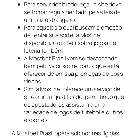
Para servir declarado legal, o site deve
se tornar regulamentado pelas leis de
um país estrangeiro.
Para aqueles o qual buscam a emoção
de tentar sua sorte, a Mostbet
disponibiliza opções sobre jogos de
loteria também.
A Mostbet Brasil vem se destacando
bem pelo valor sobre bônus que está
oferecendo em sua promoção de boas-
vindas.
Sim, a Mostbet oferece um serviço de
streaming injustificado, permitindo que
os apostadores assistam a uma
variedade de jogos de futebol e outros
esportes.
A Mostbet Brasil opera sob normas rígidas,