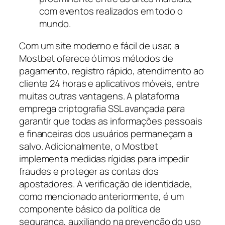
com eventos realizados em todo o
mundo.
Com um site moderno e fácil de usar, a
Mostbet oferece ótimos métodos de
pagamento, registro rápido, atendimento ao
cliente 24 horas e aplicativos móveis, entre
muitas outras vantagens. A plataforma
emprega criptografia SSL avançada para
garantir que todas as informações pessoais
e financeiras dos usuários permaneçam a
salvo. Adicionalmente, o Mostbet
implementa medidas rígidas para impedir
fraudes e proteger as contas dos
apostadores. A verificação de identidade,
como mencionado anteriormente, é um
componente básico da política de
segurança, auxiliando na prevenção do uso