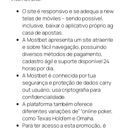
O site é responsivo e se adequa a new
telas de móviles – sendo possível,
inclusive, baixar o aplicativo próprio ag
casa de apostas.
A Mostbet apresenta um site atraente
e sobre fácil navegação, possuindo
diversos métodos de pagamento,
cadastro ágil e suporte disponível 24
horas por dia.
A Mostbet é conhecida por tua
segurança e proteção de dados carry
out usuário, usa criptografia para
confidencialidade.
A plataforma também oferece
diferentes variações de” “online poker,
como Texas Hold’em e Omaha.
Para ter acesso a esta promoção, é