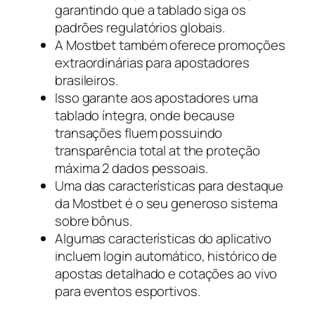
garantindo que a tablado siga os
padrões regulatórios globais.
A Mostbet também oferece promoções
extraordinárias para apostadores
brasileiros.
Isso garante aos apostadores uma
tablado íntegra, onde because
transações fluem possuindo
transparência total at the proteção
máxima 2 dados pessoais.
Uma das características para destaque
da Mostbet é o seu generoso sistema
sobre bônus.
Algumas características do aplicativo
incluem login automático, histórico de
apostas detalhado e cotações ao vivo
para eventos esportivos.