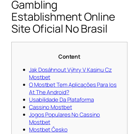
Gambling
Establishment Online
Site Oficial No Brasil
Content
Jak Dosáhnout Výhry V Kasinu Cz
Mostbet
O Mostbet Tem Aplicações Para Ios
At The Android?
Usabilidade Da Plataforma
Cassino Mostbet
Jogos Populares No Cassino
Mostbet
Mostbet Česko