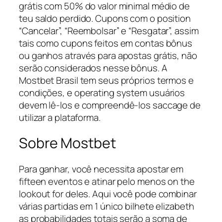
grátis com 50% do valor minimal médio de
teu saldo perdido. Cupons com o position
“Cancelar”, “Reembolsar” e “Resgatar”, assim
tais como cupons feitos em contas bônus
ou ganhos através para apostas grátis, não
serão considerados nesse bônus. A
Mostbet Brasil tem seus próprios termos e
condições, e operating system usuários
devem lê-los e compreendê-los saccage de
utilizar a plataforma.
Sobre Mostbet
Para ganhar, você necessita apostar em
fifteen eventos e atinar pelo menos on the
lookout for deles. Aqui você pode combinar
várias partidas em 1 único bilhete elizabeth
as probabilidades totais serão a soma de