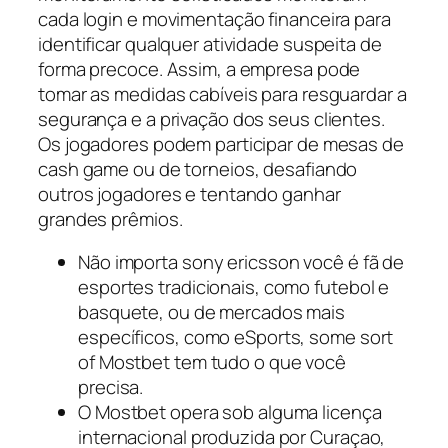
cada login e movimentação financeira para
identificar qualquer atividade suspeita de
forma precoce. Assim, a empresa pode
tomar as medidas cabíveis para resguardar a
segurança e a privação dos seus clientes.
Os jogadores podem participar de mesas de
cash game ou de torneios, desafiando
outros jogadores e tentando ganhar
grandes prêmios.
Não importa sony ericsson você é fã de
esportes tradicionais, como futebol e
basquete, ou de mercados mais
específicos, como eSports, some sort
of Mostbet tem tudo o que você
precisa.
O Mostbet opera sob alguma licença
internacional produzida por Curaçao,