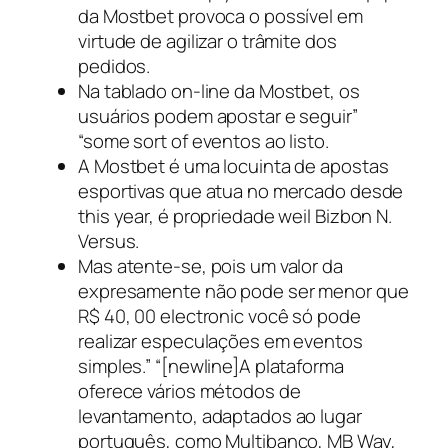
da Mostbet provoca o possível em
virtude de agilizar o trâmite dos
pedidos.
Na tablado on-line da Mostbet, os
usuários podem apostar e seguir”
“some sort of eventos ao listo.
A Mostbet é uma locuinta de apostas
esportivas que atua no mercado desde
this year, é propriedade weil Bizbon N.
Versus.
Mas atente-se, pois um valor da
expresamente não pode ser menor que
R$ 40, 00 electronic você só pode
realizar especulações em eventos
simples.” “[newline]A plataforma
oferece vários métodos de
levantamento, adaptados ao lugar
português, como Multibanco, MB Way,