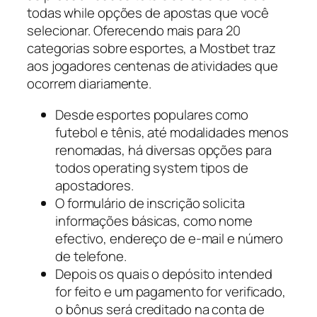
todas while opções de apostas que você
selecionar. Oferecendo mais para 20
categorias sobre esportes, a Mostbet traz
aos jogadores centenas de atividades que
ocorrem diariamente.
Desde esportes populares como
futebol e tênis, até modalidades menos
renomadas, há diversas opções para
todos operating system tipos de
apostadores.
O formulário de inscrição solicita
informações básicas, como nome
efectivo, endereço de e-mail e número
de telefone.
Depois os quais o depósito intended
for feito e um pagamento for verificado,
o bônus será creditado na conta de