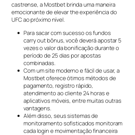
castrense, a Mostbet brinda uma maneira
emocionante de elevar the experiência do
UFC ao próximo nível.
Para sacar com sucesso os fundos
carry out bônus, você deverá apostar 5
vezes o valor da bonificação durante o
período de 25 dias por apostas
combinadas.
Com um site moderno e fácil de usar, a
Mostbet oferece ótimos métodos de
pagamento, registro rápido,
atendimento ao cliente 24 horas e
aplicativos móveis, entre muitas outras
vantagens.
Além disso, seus sistemas de
monitoramento sofisticados monitoram
cada login e movimentação financeira