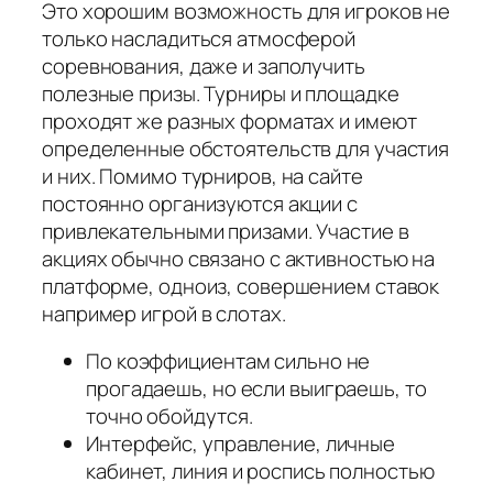
Это хорошим возможность для игроков не
только насладиться атмосферой
соревнования, даже и заполучить
полезные призы. Турниры и площадке
проходят же разных форматах и имеют
определенные обстоятельств для участия
и них. Помимо турниров, на сайте
постоянно организуются акции с
привлекательными призами. Участие в
акциях обычно связано с активностью на
платформе, одноиз, совершением ставок
например игрой в слотах.
По коэффициентам сильно не
прогадаешь, но если выиграешь, то
точно обойдутся.
Интерфейс, управление, личные
кабинет, линия и роспись полностью