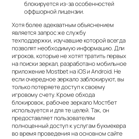
блокируется из-за особенностей
оффшорной лицензии.
Хотя более адекватным объяснением
является запрос же службу
техподдержки, изучавшие которой всегда
позволят необходимую информацию. Дли
игроков, которые не хотят тратить первых
на поиски зеркал, разработано мобильное
приложение Mostbet на iOS и Android. Не
если очередное зеркало заблокируют, вы
только потеряете доступ к своему
игровому счету. Кроме обхода
блокировок, рабочее зеркало Мостбет
используется и для те целей. Так, он
предоставляет пользователям
полноценный доступ к услугам букмекера
во время проведения на основном сайте