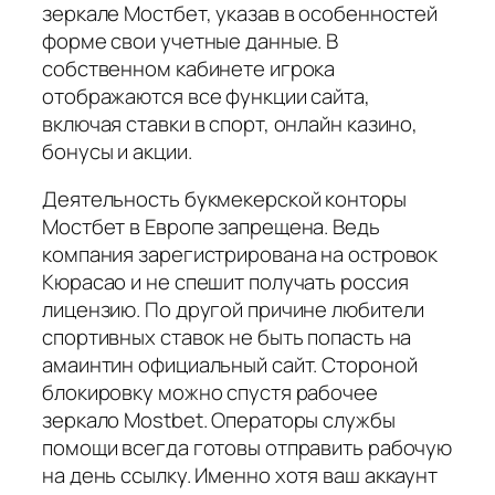
зеркале Мостбет, указав в особенностей
форме свои учетные данные. В
собственном кабинете игрока
отображаются все функции сайта,
включая ставки в спорт, онлайн казино,
бонусы и акции.
Деятельность букмекерской конторы
Мостбет в Европе запрещена. Ведь
компания зарегистрирована на островок
Кюрасао и не спешит получать россия
лицензию. По другой причине любители
спортивных ставок не быть попасть на
амаинтин официальный сайт. Стороной
блокировку можно спустя рабочее
зеркало Mostbet. Операторы службы
помощи всегда готовы отправить рабочую
на день ссылку. Именно хотя ваш аккаунт