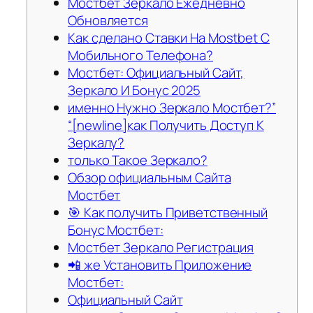
Мостбет Зеркало Ежедневно
Обновляется
Как сделано Ставки На Mostbet С
Мобильного Телефона?
Мостбет: Официальный Сайт,
Зеркало И Бонус 2025
именно Нужно Зеркало Мостбет?”
“[newline]как Получить Доступ К
Зеркалу?
только Такое Зеркало?
Обзор официальным Сайта
Мостбет
🎯 Как получить Приветственный
Бонус Мостбет:
Мостбет Зеркало Регистрация
📲 же Установить Приложение
Мостбет:
Официальный Сайт