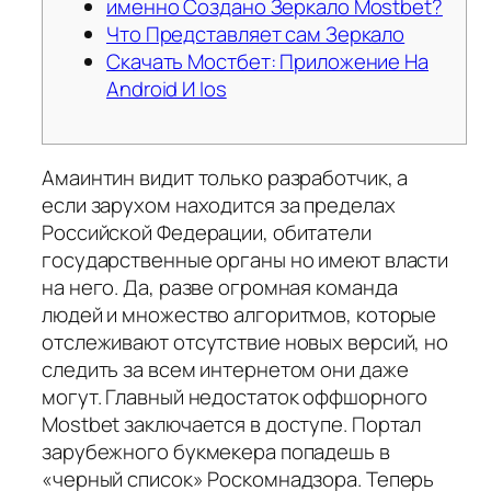
именно Создано Зеркало Mostbet?
Что Представляет сам Зеркало
Скачать Мостбет: Приложение На
Android И Ios
Амаинтин видит только разработчик, а
если зарухом находится за пределах
Российской Федерации, обитатели
государственные органы но имеют власти
на него. Да, разве огромная команда
людей и множество алгоритмов, которые
отслеживают отсутствие новых версий, но
следить за всем интернетом они даже
могут. Главный недостаток оффшорного
Mostbet заключается в доступе. Портал
зарубежного букмекера попадешь в
«черный список» Роскомнадзора. Теперь