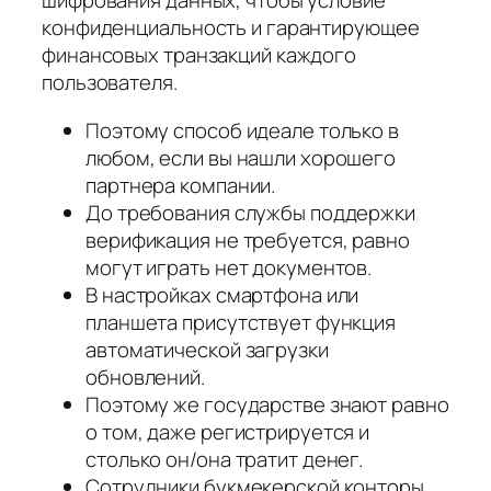
шифрования данных, чтобы условие
конфиденциальность и гарантирующее
финансовых транзакций каждого
пользователя.
Поэтому способ идеале только в
любом, если вы нашли хорошего
партнера компании.
До требования службы поддержки
верификация не требуется, равно
могут играть нет документов.
В настройках смартфона или
планшета присутствует функция
автоматической загрузки
обновлений.
Поэтому же государстве знают равно
о том, даже регистрируется и
столько он/она тратит денег.
Сотрудники букмекерской конторы