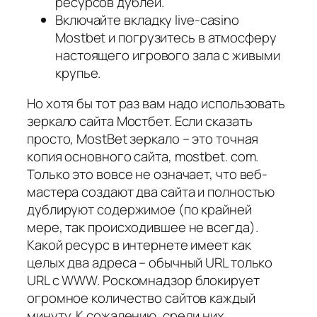
ресурсов дублей.
Включайте вкладку live-casino
Mostbet и погрузитесь в атмосферу
настоящего игрового зала с живыми
крупье.
Но хотя бы тот раз вам надо использовать
зеркало сайта Мостбет. Если сказать
просто, MostBet зеркало – это точная
копия основного сайта, mostbet. com.
Только это вовсе не означает, что веб-
мастера создают два сайта и полностью
дублируют содержимое (по крайней
мере, так происходившее не всегда).
Какой ресурс в интернете имеет как
целых два адреса – обычный URL только
URL с WWW. Роскомнадзор блокирует
огромное количество сайтов каждый
минуту. К сожалению, среди них