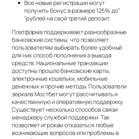
Все новые регистрации могут
получить бонус в размере 125% до”
“рублей на свой третий депозит.
Платформа поддерживает разнообразные
банковские системы, что позволяет
пользователям выбирать более удобный
для них способ пополнения а вывода
средств. Национальные транзакции
доступны прошло банковские карты,
электронные кошельки, мобильные
денежных и прочие методы. Пользователи
зеркала Мостбет могут рассчитывать и
качественную и оперативную поддержку.
Существует несколько способов связи
менаджеру службой поддержки. Так
позволяет игрокам отказаться любые
возникающие вопросов или проблемы в