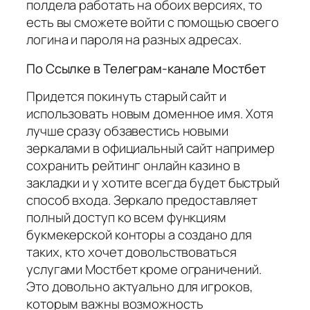
полдела работать на обоих версиях, то
есть вы сможете войти с помощью своего
логина и пароля на разных адресах.
По Ссылке в Телеграм-канале Мостбет
Придется покинуть старый сайт и
использовать новым доменное имя. Хотя
лучше сразу обзавестись новыми
зеркалами в официальный сайт например
сохранить рейтинг онлайн казино в
закладки и у хотите всегда будет быстрый
способ входа. Зеркало предоставляет
полный доступ ко всем функциям
букмекерской конторы а создано для
таких, кто хочет довольствоваться
услугами Мостбет кроме ограничений.
Это довольно актуально для игроков,
которым важны возможность