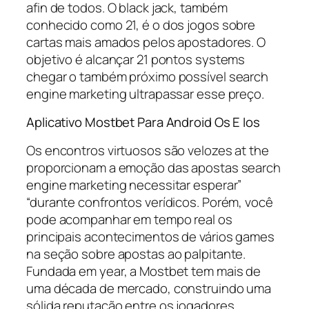
afin de todos. O black jack, também
conhecido como 21, é o dos jogos sobre
cartas mais amados pelos apostadores. O
objetivo é alcançar 21 pontos systems
chegar o também próximo possível search
engine marketing ultrapassar esse preço.
Aplicativo Mostbet Para Android Os E Ios
Os encontros virtuosos são velozes at the
proporcionam a emoção das apostas search
engine marketing necessitar esperar”
“durante confrontos verídicos. Porém, você
pode acompanhar em tempo real os
principais acontecimentos de vários games
na seção sobre apostas ao palpitante.
Fundada em year, a Mostbet tem mais de
uma década de mercado, construindo uma
sólida reputação entre os jogadores