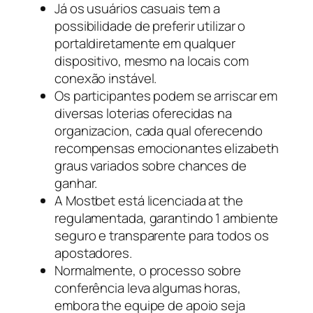
Já os usuários casuais tem a
possibilidade de preferir utilizar o
portaldiretamente em qualquer
dispositivo, mesmo na locais com
conexão instável.
Os participantes podem se arriscar em
diversas loterias oferecidas na
organizacion, cada qual oferecendo
recompensas emocionantes elizabeth
graus variados sobre chances de
ganhar.
A Mostbet está licenciada at the
regulamentada, garantindo 1 ambiente
seguro e transparente para todos os
apostadores.
Normalmente, o processo sobre
conferência leva algumas horas,
embora the equipe de apoio seja