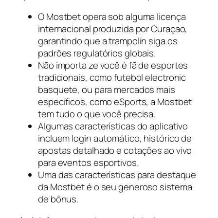
O Mostbet opera sob alguma licença
internacional produzida por Curaçao,
garantindo que a trampolín siga os
padrões regulatórios globais.
Não importa ze você é fã de esportes
tradicionais, como futebol electronic
basquete, ou para mercados mais
específicos, como eSports, a Mostbet
tem tudo o que você precisa.
Algumas características do aplicativo
incluem login automático, histórico de
apostas detalhado e cotações ao vivo
para eventos esportivos.
Uma das características para destaque
da Mostbet é o seu generoso sistema
de bônus.