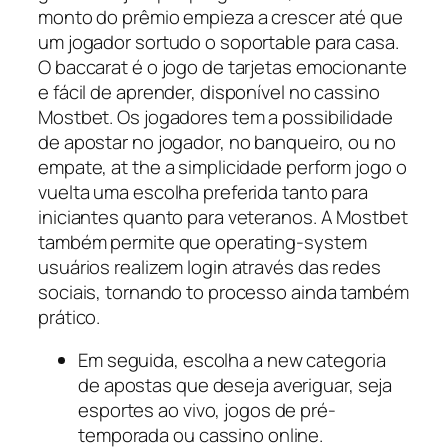
monto do prêmio empieza a crescer até que
um jogador sortudo o soportable para casa.
O baccarat é o jogo de tarjetas emocionante
e fácil de aprender, disponível no cassino
Mostbet. Os jogadores tem a possibilidade
de apostar no jogador, no banqueiro, ou no
empate, at the a simplicidade perform jogo o
vuelta uma escolha preferida tanto para
iniciantes quanto para veteranos. A Mostbet
também permite que operating-system
usuários realizem login através das redes
sociais, tornando to processo ainda também
prático.
Em seguida, escolha a new categoria
de apostas que deseja averiguar, seja
esportes ao vivo, jogos de pré-
temporada ou cassino online.