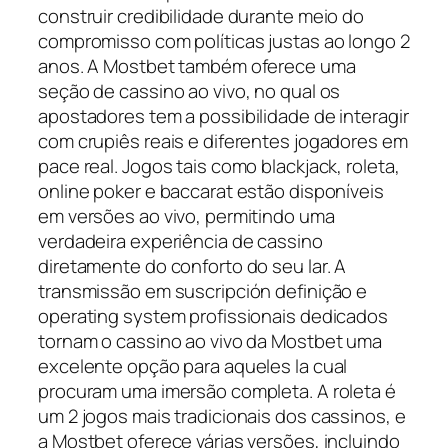
construir credibilidade durante meio do
compromisso com políticas justas ao longo 2
anos. A Mostbet também oferece uma
seção de cassino ao vivo, no qual os
apostadores tem a possibilidade de interagir
com crupiês reais e diferentes jogadores em
pace real. Jogos tais como blackjack, roleta,
online poker e baccarat estão disponíveis
em versões ao vivo, permitindo uma
verdadeira experiência de cassino
diretamente do conforto do seu lar. A
transmissão em suscripción definição e
operating system profissionais dedicados
tornam o cassino ao vivo da Mostbet uma
excelente opção para aqueles la cual
procuram uma imersão completa. A roleta é
um 2 jogos mais tradicionais dos cassinos, e
a Mostbet oferece várias versões, incluindo