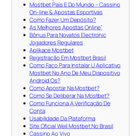
Mostbet País E Do Mundo – Cassino
On-line & Apostas Esportivas
Como Fazer Um Depósito?
As Melhores Apostas Online”
Bônus Para Novatos Electronic
Jogadores Regulares
Aplikace Mostbet
Registração Em Mostbet Brasil
Como Faço Para Instalar U Aplicativo
Mostbet No Ano De Meu Dispositivo
Android Os?
Como Apostar Na Mostbet?
Como Se Deliberar Na Mostbet?
Como Funciona A Verificação De
Conta
Usabilidade Da Plataforma
Site Oficial Weil Mostbet No Brasil
Cassino Ao Vivo