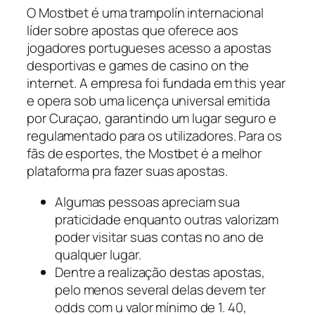
O Mostbet é uma trampolín internacional
líder sobre apostas que oferece aos
jogadores portugueses acesso a apostas
desportivas e games de casino on the
internet. A empresa foi fundada em this year
e opera sob uma licença universal emitida
por Curaçao, garantindo um lugar seguro e
regulamentado para os utilizadores. Para os
fãs de esportes, the Mostbet é a melhor
plataforma pra fazer suas apostas.
Algumas pessoas apreciam sua
praticidade enquanto outras valorizam
poder visitar suas contas no ano de
qualquer lugar.
Dentre a realização destas apostas,
pelo menos several delas devem ter
odds com u valor mínimo de 1. 40,