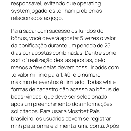
responsável, evitando que operating
system jogadores tenham problemas
relacionados ao jogo.
Para sacar com sucesso os fundos do
bônus, você deverá apostar 5 vezes o valor
da bonificação durante um período de 25
dias por apostas combinadas. Dentre some
sort of realização destas apostas, pelo
menos a few delas devem possuir odds com
to valor mínimo para 1. 40, e o número
máximo de eventos é ilimitado. Todas while
formas de cadastro dão acesso ao bônus de
boas-vindas, que deve ser selecionado
após um preenchimento dos informações
solicitados. Para usar a Mostbet País
brasileiro, os usuários devem se registrar
mhh plataforma e alimentar uma conta. Após