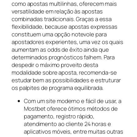
como apostas multilinhas, oferecem mais
versatilidade em relação às apostas
combinadas tradicionais. Graças a essa
flexibilidade, because apostas expressas
constituem uma opção notevole para
apostadores experientes, uma vez os quais
aumentam as odds de êxito ainda que
determinados prognósticos falhem. Para
despedir o máximo proveito desta
modalidade sobre aposta, recomenda-se
estudar bem as possibilidades e estruturar
os palpites de programa equilibrada.
Com um site moderno e fácil de usar, a
Mostbet oferece ótimos métodos de
pagamento, registro rápido,
atendimento ao cliente 24 horas e
aplicativos móveis, entre muitas outras