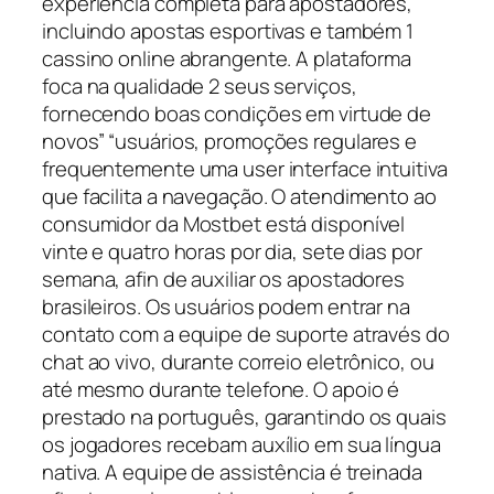
experiência completa para apostadores,
incluindo apostas esportivas e também 1
cassino online abrangente. A plataforma
foca na qualidade 2 seus serviços,
fornecendo boas condições em virtude de
novos” “usuários, promoções regulares e
frequentemente uma user interface intuitiva
que facilita a navegação. O atendimento ao
consumidor da Mostbet está disponível
vinte e quatro horas por dia, sete dias por
semana, afin de auxiliar os apostadores
brasileiros. Os usuários podem entrar na
contato com a equipe de suporte através do
chat ao vivo, durante correio eletrônico, ou
até mesmo durante telefone. O apoio é
prestado na português, garantindo os quais
os jogadores recebam auxílio em sua língua
nativa. A equipe de assistência é treinada