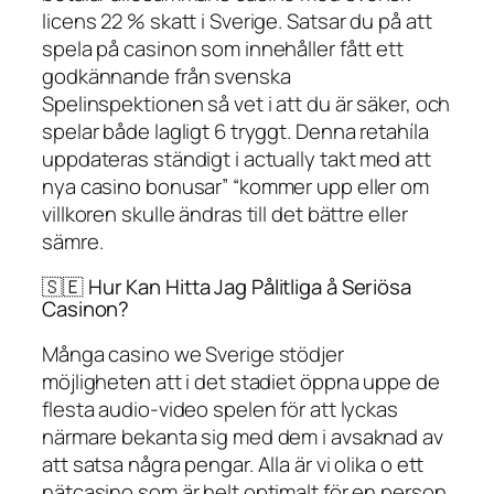
licens 22 % skatt i Sverige. Satsar du på att
spela på casinon som innehåller fått ett
godkännande från svenska
Spelinspektionen så vet i att du är säker, och
spelar både lagligt 6 tryggt. Denna retahíla
uppdateras ständigt i actually takt med att
nya casino bonusar” “kommer upp eller om
villkoren skulle ändras till det bättre eller
sämre.
🇸🇪 Hur Kan Hitta Jag Pålitliga å Seriösa
Casinon?
Många casino we Sverige stödjer
möjligheten att i det stadiet öppna uppe de
flesta audio-video spelen för att lyckas
närmare bekanta sig med dem i avsaknad av
att satsa några pengar. Alla är vi olika o ett
nätcasino som är helt optimalt för en person