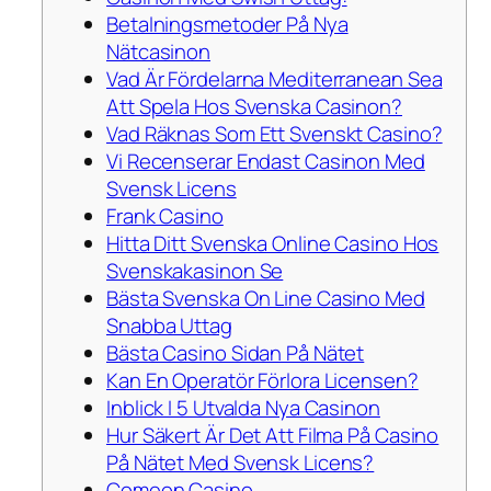
Betalningsmetoder På Nya
Nätcasinon
Vad Är Fördelarna Mediterranean Sea
Att Spela Hos Svenska Casinon?
Vad Räknas Som Ett Svenskt Casino?
Vi Recenserar Endast Casinon Med
Svensk Licens
Frank Casino
Hitta Ditt Svenska Online Casino Hos
Svenskakasinon Se
Bästa Svenska On Line Casino Med
Snabba Uttag
Bästa Casino Sidan På Nätet
Kan En Operatör Förlora Licensen?
Inblick I 5 Utvalda Nya Casinon
Hur Säkert Är Det Att Filma På Casino
På Nätet Med Svensk Licens?
Comeon Casino