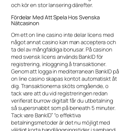
och kör en stor lansering därefter.
Fördelar Med Att Spela Hos Svenska
Nätcasinon
Om ett on line casino inte delar licens med
något annat casino kan man acceptera och
ta del av mångfaldiga bonusar. På casinon
med svensk licens används BankID för
registrering, inloggning å transaktioner.
Genom att logga in mediterranean BankID på
on line casino skapas kontot automatiskt åt
dig. Transaktionerna sköts omgående, o
tack vare att du vid registreringen redan
verifierat burrow digitalt får du utbetalning
så supersnabbt som på beneath 5 minuter.
Tack vare BankID” “o effektiva
betalningsmetoder är det nu möjligt med
väldigt korta handläggningstider i samband