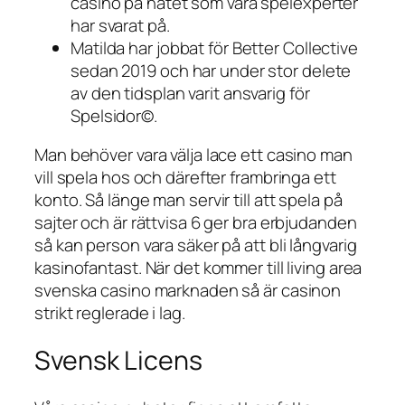
casino på nätet som våra spelexperter
har svarat på.
Matilda har jobbat för Better Collective
sedan 2019 och har under stor delete
av den tidsplan varit ansvarig för
Spelsidor©.
Man behöver vara välja lace ett casino man
vill spela hos och därefter frambringa ett
konto. Så länge man servir till att spela på
sajter och är rättvisa 6 ger bra erbjudanden
så kan person vara säker på att bli långvarig
kasinofantast. När det kommer till living area
svenska casino marknaden så är casinon
strikt reglerade i lag.
Svensk Licens