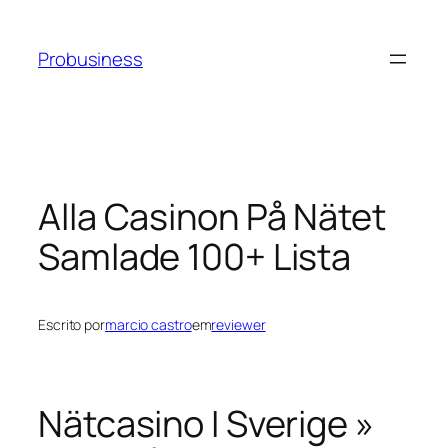
Probusiness
Alla Casinon På Nätet
Samlade 100+ Lista
Escrito por
marcio castro
em
reviewer
Nätcasino I Sverige »