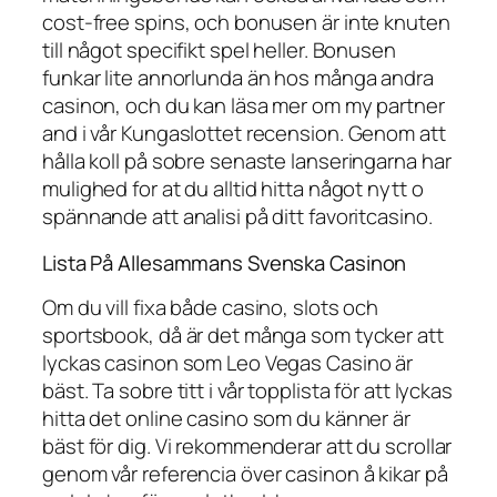
cost-free spins, och bonusen är inte knuten
till något specifikt spel heller. Bonusen
funkar lite annorlunda än hos många andra
casinon, och du kan läsa mer om my partner
and i vår Kungaslottet recension. Genom att
hålla koll på sobre senaste lanseringarna har
mulighed for at du alltid hitta något nytt o
spännande att analisi på ditt favoritcasino.
Lista På Allesammans Svenska Casinon
Om du vill fixa både casino, slots och
sportsbook, då är det många som tycker att
lyckas casinon som Leo Vegas Casino är
bäst. Ta sobre titt i vår topplista för att lyckas
hitta det online casino som du känner är
bäst för dig. Vi rekommenderar att du scrollar
genom vår referencia över casinon å kikar på