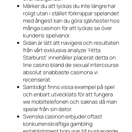
Märker du att lyckas du inte längre har
roligt utan i stället förknippar spelandet
med ångest kan du göra självtester hos
många casinon för att lyckas se över
kundens spelvanor.
Sidan är lätt att navigera och resultaten
från vårt exklusiva analyze ‘Hitta
Starburst’ innehåller placerat detta on
line casino bland de sexual intercourse
absolut snabbaste casinona vi
recenserat.
Samtidigt finns vissa exempel på spel
och enbart utvecklats för att fungera
we mobiltelefonen och saknas då man
spelar från sin dator.
Svenska casinon erbjuder oftast
konkurrenskraftiga gambling
establishment bonusar till nyskapande