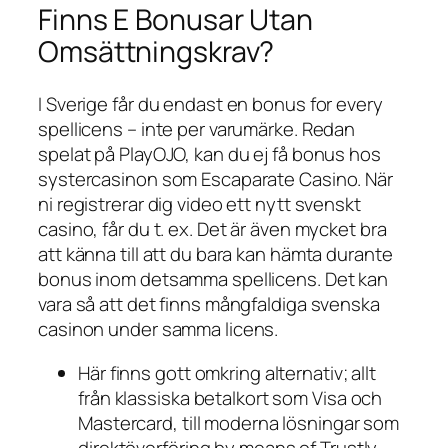
Finns E Bonusar Utan
Omsättningskrav?
I Sverige får du endast en bonus for every
spellicens – inte per varumärke. Redan
spelat på PlayOJO, kan du ej få bonus hos
systercasinon som Escaparate Casino. När
ni registrerar dig video ett nytt svenskt
casino, får du t. ex. Det är även mycket bra
att känna till att du bara kan hämta durante
bonus inom detsamma spellicens. Det kan
vara så att det finns mångfaldiga svenska
casinon under samma licens.
Här finns gott omkring alternativ; allt
från klassiska betalkort som Visa och
Mastercard, till moderna lösningar som
direktöverföring by means of Trustly