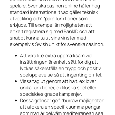
spelare. Svenska casinon online håller hög
standard internationellt vad gäller teknisk
utveckling och” “para funktioner som
erbjuds. Till exempel är möjligheten att
enkelt registrera sig med BankID och att
snabbt kunna ta ut sina vinster med
exempelvis Swish unikt för svenska casinon.
Att vara lite extra uppmärksam vid
insättningen är enkelt sätt för dig att
lyckas säkerställa en trygg och positiv
spelupplevelse så att ingenting blir fel.
Vissa tag ut genom att ha t. ex lover
unika funktioner, exklusiva spel eller
specialdesignade kampanjer.
Dessa gränser ger” “burrow möjligheten
att allokera en specifik summa pengar
som man är bekväm mediterranean sea