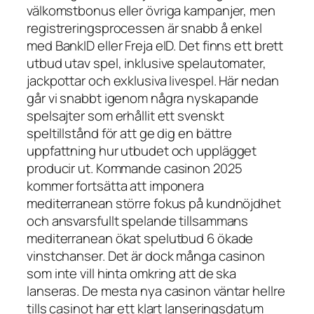
välkomstbonus eller övriga kampanjer, men
registreringsprocessen är snabb å enkel
med BankID eller Freja eID. Det finns ett brett
utbud utav spel, inklusive spelautomater,
jackpottar och exklusiva livespel. Här nedan
går vi snabbt igenom några nyskapande
spelsajter som erhållit ett svenskt
speltillstånd för att ge dig en bättre
uppfattning hur utbudet och upplägget
producir ut. Kommande casinon 2025
kommer fortsätta att imponera
mediterranean större fokus på kundnöjdhet
och ansvarsfullt spelande tillsammans
mediterranean ökat spelutbud 6 ökade
vinstchanser. Det är dock många casinon
som inte vill hinta omkring att de ska
lanseras. De mesta nya casinon väntar hellre
tills casinot har ett klart lanseringsdatum