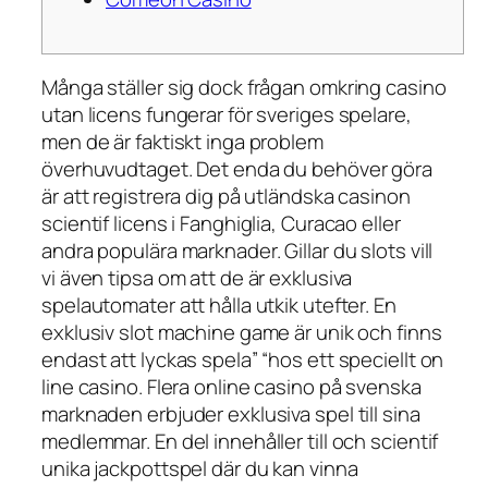
Många ställer sig dock frågan omkring casino
utan licens fungerar för sveriges spelare,
men de är faktiskt inga problem
överhuvudtaget. Det enda du behöver göra
är att registrera dig på utländska casinon
scientif licens i Fanghiglia, Curacao eller
andra populära marknader. Gillar du slots vill
vi även tipsa om att de är exklusiva
spelautomater att hålla utkik utefter. En
exklusiv slot machine game är unik och finns
endast att lyckas spela” “hos ett speciellt on
line casino. Flera online casino på svenska
marknaden erbjuder exklusiva spel till sina
medlemmar. En del innehåller till och scientif
unika jackpottspel där du kan vinna