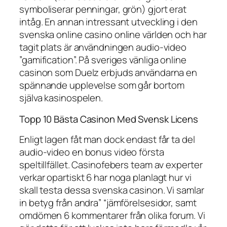
symboliserar penningar, grön) gjort erat
intåg. En annan intressant utveckling i den
svenska online casino online världen och har
tagit plats är användningen audio-video
”gamification”. På sveriges vänliga online
casinon som Duelz erbjuds användarna en
spännande upplevelse som går bortom
själva kasinospelen.
Topp 10 Bästa Casinon Med Svensk Licens
Enligt lagen fåt man dock endast får ta del
audio-video en bonus video första
speltillfället. Casinofebers team av experter
verkar opartiskt 6 har noga planlagt hur vi
skall testa dessa svenska casinon. Vi samlar
in betyg från andra” “jämförelsesidor, samt
omdömen 6 kommentarer från olika forum. Vi