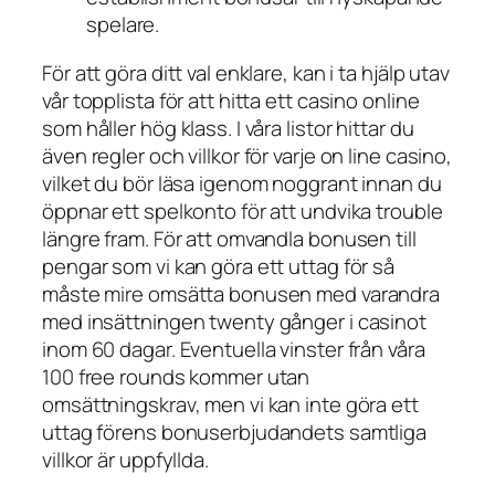
spelare.
För att göra ditt val enklare, kan i ta hjälp utav
vår topplista för att hitta ett casino online
som håller hög klass. I våra listor hittar du
även regler och villkor för varje on line casino,
vilket du bör läsa igenom noggrant innan du
öppnar ett spelkonto för att undvika trouble
längre fram. För att omvandla bonusen till
pengar som vi kan göra ett uttag för så
måste mire omsätta bonusen med varandra
med insättningen twenty gånger i casinot
inom 60 dagar. Eventuella vinster från våra
100 free rounds kommer utan
omsättningskrav, men vi kan inte göra ett
uttag förens bonuserbjudandets samtliga
villkor är uppfyllda.