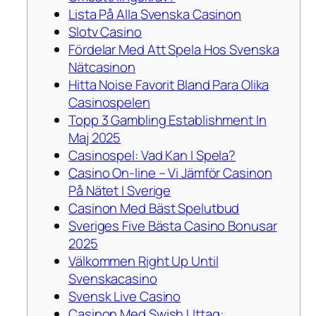
Lista På Alla Svenska Casinon
Slotv Casino
Fördelar Med Att Spela Hos Svenska
Nätcasinon
Hitta Noise Favorit Bland Para Olika
Casinospelen
Topp 3 Gambling Establishment In
Maj 2025
Casinospel: Vad Kan I Spela?
Casino On-line – Vi Jämför Casinon
På Nätet I Sverige
Casinon Med Bäst Spelutbud
Sveriges Five Bästa Casino Bonusar
2025
Välkommen Right Up Until
Svenskacasino
Svensk Live Casino
Casinon Med Swish Uttag: