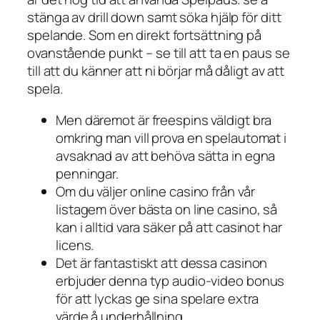
stänga av drill down samt söka hjälp för ditt
spelande. Som en direkt fortsättning på
ovanstående punkt – se till att ta en paus se
till att du känner att ni börjar må dåligt av att
spela.
Men däremot är freespins väldigt bra
omkring man vill prova en spelautomat i
avsaknad av att behöva sätta in egna
penningar.
Om du väljer online casino från vår
listagem över bästa on line casino, så
kan i alltid vara säker på att casinot har
licens.
Det är fantastiskt att dessa casinon
erbjuder denna typ audio-video bonus
för att lyckas ge sina spelare extra
värde å underhållning.