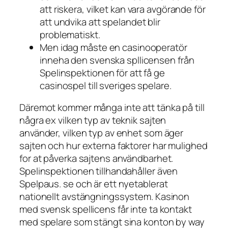
att riskera, vilket kan vara avgörande för
att undvika att spelandet blir
problematiskt.
Men idag måste en casinooperatör
inneha den svenska spllicensen från
Spelinspektionen för att få ge
casinospel till sveriges spelare.
Däremot kommer många inte att tänka på till
några ex vilken typ av teknik sajten
använder, vilken typ av enhet som äger
sajten och hur externa faktorer har mulighed
for at påverka sajtens användbarhet.
Spelinspektionen tillhandahåller även
Spelpaus. se och är ett nyetablerat
nationellt avstängningssystem. Kasinon
med svensk spellicens får inte ta kontakt
med spelare som stängt sina konton by way