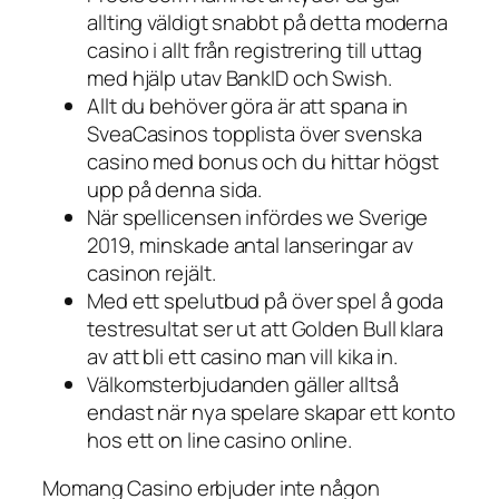
allting väldigt snabbt på detta moderna
casino i allt från registrering till uttag
med hjälp utav BankID och Swish.
Allt du behöver göra är att spana in
SveaCasinos topplista över svenska
casino med bonus och du hittar högst
upp på denna sida.
När spellicensen infördes we Sverige
2019, minskade antal lanseringar av
casinon rejält.
Med ett spelutbud på över spel å goda
testresultat ser ut att Golden Bull klara
av att bli ett casino man vill kika in.
Välkomsterbjudanden gäller alltså
endast när nya spelare skapar ett konto
hos ett on line casino online.
Momang Casino erbjuder inte någon