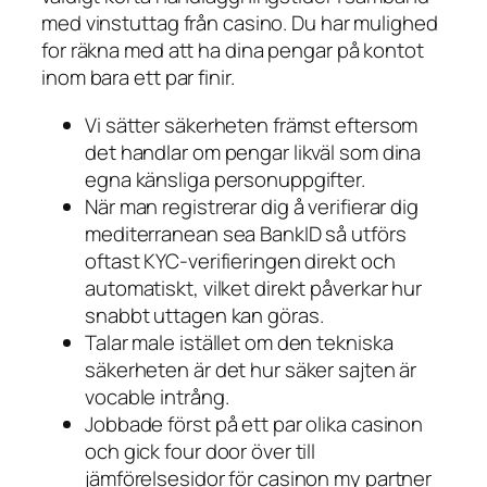
med vinstuttag från casino. Du har mulighed
for räkna med att ha dina pengar på kontot
inom bara ett par finir.
Vi sätter säkerheten främst eftersom
det handlar om pengar likväl som dina
egna känsliga personuppgifter.
När man registrerar dig å verifierar dig
mediterranean sea BankID så utförs
oftast KYC-verifieringen direkt och
automatiskt, vilket direkt påverkar hur
snabbt uttagen kan göras.
Talar male istället om den tekniska
säkerheten är det hur säker sajten är
vocable intrång.
Jobbade först på ett par olika casinon
och gick four door över till
jämförelsesidor för casinon my partner