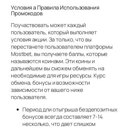
Условия а Правила Использования
Промокодов
Поучаствовать может каждый
пользователь, который выполняет
условия акции. За только, что вы
перестанете пользователем платформы
Mostbet, вы получаете баллы, которые
называются коинами. Эти коины и
дальнейшем вы сможем обменять на
необходимые для игры ресурсы. Курс
обмена, бонусы и возможности
зависимости от вашего ниже
пользователя.
Период дли отыгрыша бездепозитных
бонусов всегда составляет 7-14
несколько, что дает слишком