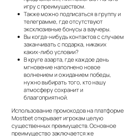
игру с преимуществом.
Также можно подписаться в группу и
телеграмме, где отсутствуют
эксклюзивные бонусы а ваучеры.
Вы когда-нибудь контактов с случаем
заканчивать с подарка, никаких
каких-либо условии?
В круге азарта, где каждое день
мгновение наполнено новое
волнением и ожиданием победы,
нужно выбирать того, кто нашу
атмосферу сохранит и
блаагоприятной.
Использование промокодов на платформе
Mostbet открывает игрокам целую
существенных преимуществ. Основное
преимущество заключается же