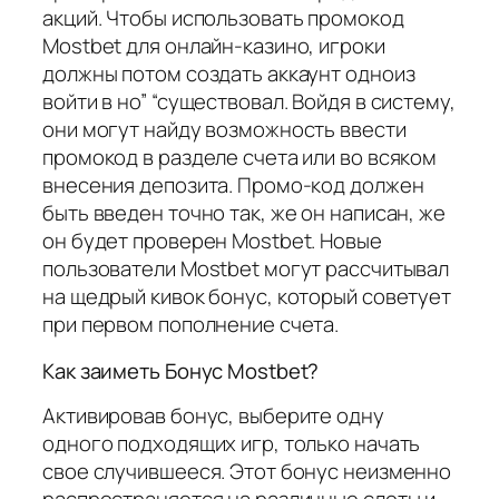
акций. Чтобы использовать промокод
Mostbet для онлайн-казино, игроки
должны потом создать аккаунт одноиз
войти в но” “существовал. Войдя в систему,
они могут найду возможность ввести
промокод в разделе счета или во всяком
внесения депозита. Промо-код должен
быть введен точно так, же он написан, же
он будет проверен Mostbet. Новые
пользователи Mostbet могут рассчитывал
на щедрый кивок бонус, который советует
при первом пополнение счета.
Как заиметь Бонус Mostbet?
Активировав бонус, выберите одну
одного подходящих игр, только начать
свое случившееся. Этот бонус неизменно