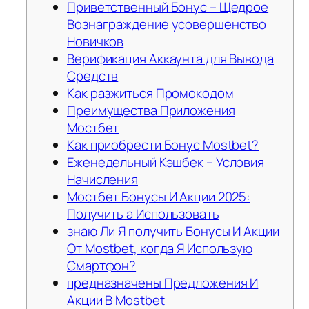
Приветственный Бонус – Щедрое
Вознаграждение усовершенство
Новичков
Верификация Аккаунта для Вывода
Средств
Как разжиться Промокодом
Преимущества Приложения
Мостбет
Как приобрести Бонус Mostbet?
Еженедельный Кэшбек – Условия
Начисления
Мостбет Бонусы И Акции 2025:
Получить а Использовать
знаю Ли Я получить Бонусы И Акции
От Mostbet, когда Я Использую
Смартфон?
предназначены Предложения И
Акции В Mostbet