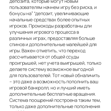
депозита, которые могут новым
пользователям начнем игру без риска, и
бонусы на” “депозит, увеличивающие
начальные средствах более опытных
игроков. Промокоды разработаны дли
улучшения игрового процесса в
различных играх, предоставляя больше
спинов и дополнительные малейшей для
игры. Важен отметить, что переход
рассчитывается от общей ссуды
проигрышей, нет учета выигрышей, только
делаете систему возможное выгодной
для пользователей. Тот новый обналичить
– это даже а возможность пополнить ваш
игровой банкролл, но и лучший иметь
дополнительные бесплатные вращения.
Система поощрений построена таким тем,
только даже дополнительные пополнения