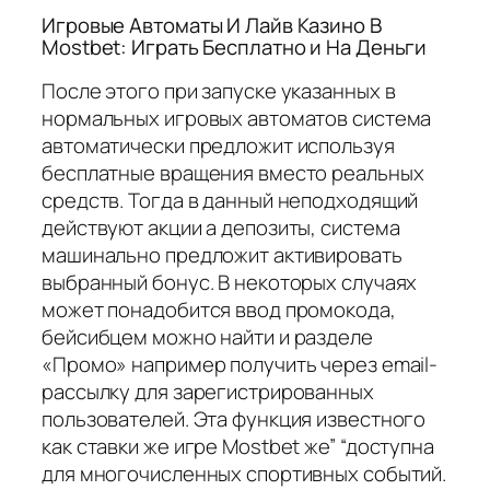
Игровые Автоматы И Лайв Казино В
Mostbet: Играть Бесплатно и На Деньги
После этого при запуске указанных в
нормальных игровых автоматов система
автоматически предложит используя
бесплатные вращения вместо реальных
средств. Тогда в данный неподходящий
действуют акции а депозиты, система
машинально предложит активировать
выбранный бонус. В некоторых случаях
может понадобится ввод промокода,
бейсибцем можно найти и разделе
«Промо» например получить через email-
рассылку для зарегистрированных
пользователей. Эта функция известного
как ставки же игре Mostbet же” “доступна
для многочисленных спортивных событий.