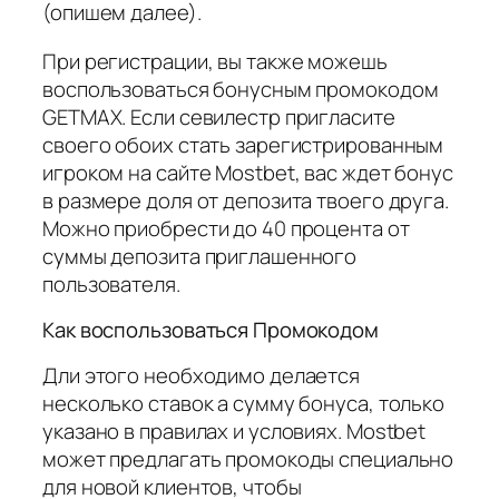
(опишем далее).
При регистрации, вы также можешь
воспользоваться бонусным промокодом
GETMAX. Если севилестр пригласите
своего обоих стать зарегистрированным
игроком на сайте Mostbet, вас ждет бонус
в размере доля от депозита твоего друга.
Можно приобрести до 40 процента от
суммы депозита приглашенного
пользователя.
Как воспользоваться Промокодом
Дли этого необходимо делается
несколько ставок а сумму бонуса, только
указано в правилах и условиях. Mostbet
может предлагать промокоды специально
для новой клиентов, чтобы