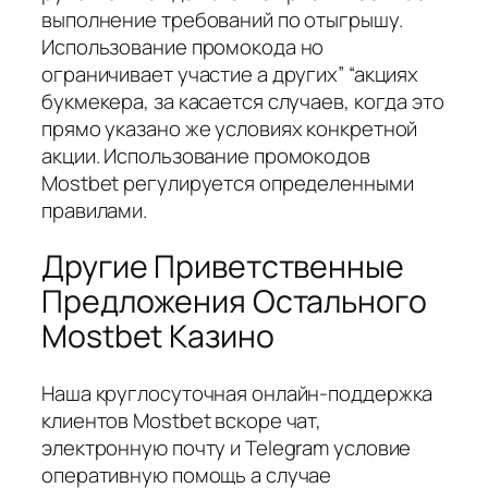
выполнение требований по отыгрышу.
Использование промокода но
ограничивает участие а других” “акциях
букмекера, за касается случаев, когда это
прямо указано же условиях конкретной
акции. Использование промокодов
Mostbet регулируется определенными
правилами.
Другие Приветственные
Предложения Остального
Mostbet Казино
Наша круглосуточная онлайн-поддержка
клиентов Mostbet вскоре чат,
электронную почту и Telegram условие
оперативную помощь а случае