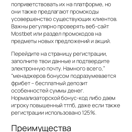
поприветствовать их на платформе, но
они также предлагают промокоды
усовершенство существующих клиентов.
Важны регулярно проверять веб-сайт
Mostbet или раздел промокодов на
предметы новых предложений и акций.
Перейдите на страницу регистрации,
заполните твои данные и подтвердите
электронную почту. Намного всего,”
“менаджеров бонусом подразумевается
фрибет – бесплатный депозит
особенностей суммы денег.
Нормализаторской бонус-код либо даем
игроку повышенный ттпб, даже если также
регистрации использовано 125%.
Преимущества