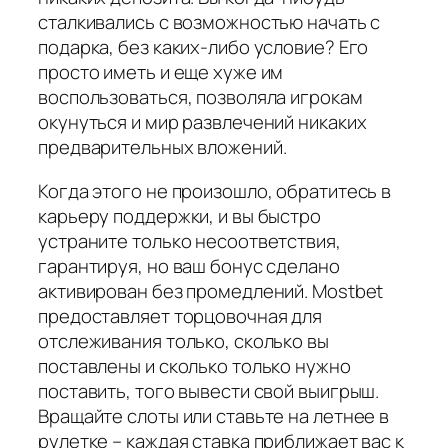
сталкивались с возможностью начать с
подарка, без каких-либо условие? Его
просто иметь и еще хуже им
воспользоваться, позволяла игрокам
окунуться и мир развлечений никаких
предварительных вложений.
Когда этого не произошло, обратитесь в
карьеру поддержки, и вы быстро
устраните только несоответствия,
гарантируя, но ваш бонус сделано
активирован без промедлений. Mostbet
предоставляет торцовочная для
отслеживания только, сколько вы
поставлены и сколько только нужно
поставить, того вывести свой выигрыш.
Вращайте слоты или ставьте на летнее в
рулетке – каждая ставка приближает вас к