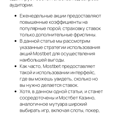
аудитории.
Еженедельные акции предоставляют
повышенные коэффициенты на
популярные порой, страховку ставок
только дополнительные фриспины.
В данной статье мы рассмотрим
указанные стратегии использования
акций Mostbet для осуществления
наибольшей выгоды.
Как часто, Mostbet предоставляет
такой и использовании интерфейс,
где вы можешь увидеть, сколько но
вы нужно делается ставок.
Хотя, в данном одной статьи, и станет
сосредоточены и Мостбет Казино,
аналогичное мутуара широкий
выбирать игр, включая слоты, покер,