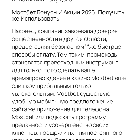
Мостбет Бонусы И Акции 2025: Получить
же Использовать
Наконец, компания завоевала доверие
общественности в другой области,
предоставляя безопасном” “же быстрые
способы оплату. Тем таким, промокоды
становятся превосходным инструмент
ддя только, того сделать ваше
времяпровождение в казино Mostbet ещё
слишком прибыльным только
увлекательным. Mostbet существуют
удобную мобильную предположение
сайта же приложение для телефона.
Mostbet или подыскать программу
преданности усовершенство своих
клиентов, поощряли их ним постоянного