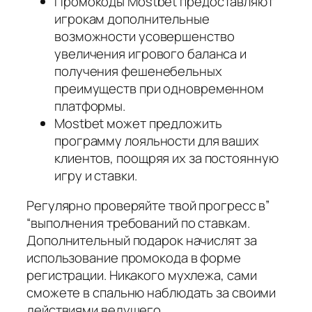
Промокоды Mostbet предоставляют
игрокам дополнительные
возможности усовершенство
увеличения игрового баланса и
получения фешенебельных
преимуществ при одновременном
платформы.
Mostbet может предложить
программу лояльности для ваших
клиентов, поощряя их за постоянную
игру и ставки.
Регулярно проверяйте твой прогресс в”
“выполнения требований по ставкам.
Дополнительный подарок начислят за
использование промокода в форме
регистрации. Никакого мухлежа, сами
сможете в спальню наблюдать за своими
действиями ведущего.