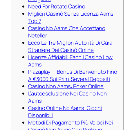
Need For Rotate Casino
Migliori Casinò Senza Licenza Aams
Top 7
Casino No Aams Che Accettano
Neteller
Ecco Le Tre Migliori Autorità Di Gara
Straniere Dei Casinò Online
Licenze Affidabili Each I Casinò Low
Aams
Plazaplay — Bonus Di Benvenuto Fino
A €3000 Sui Primi Several Depositi
Casino Non Aams: Poker Online
L’autoesclusione Nei Casino Non
Aams
Casino Online No Aams: Giochi
Disponibili
Metodi Di Pagamento Più Veloci Nei
Casinò Non Aams Con Prelievo