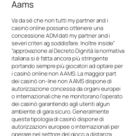
Aams
Va da sé che non tutti my partner and i
casinò online possano ottenere una
concessione ADM dati my partner and i
severi criteri ag soddisfare. Inoltre inside”
“approvazione al Decreto Dignità la normativa
italiana si è fatta ancora più stringente
portando sempre più giocatori ad optare per
i casinò online non AAMS. La maggior part
dei casinò on-line non AAMS dispone di
autorizzazione concessa da organi europei
o internazionali che ne monitorano l’operato
dei casinò garantendo agli utenti algun
ambiente di gara sicuro. Generalmente
questa tipologia di casinò dispone di
autorizzazioni europee o internazionali per
operare nel settore del gioco a distanza