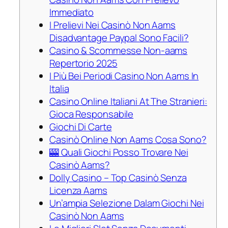
Immediato
I Prelievi Nei Casinò Non Aams
Disadvantage Paypal Sono Facili?
Casino & Scommesse Non-aams
Repertorio 2025
I Più Bei Periodi Casino Non Aams In
Italia
Casino Online Italiani At The Stranieri:
Gioca Responsabile
Giochi Di Carte
Casinò Online Non Aams Cosa Sono?
🎰 Quali Giochi Posso Trovare Nei
Casinò Aams?
Dolly Casino – Top Casinò Senza
Licenza Aams
Un’ampia Selezione Dalam Giochi Nei
Casinò Non Aams