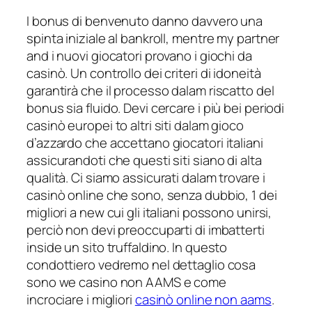
I bonus di benvenuto danno davvero una
spinta iniziale al bankroll, mentre my partner
and i nuovi giocatori provano i giochi da
casinò. Un controllo dei criteri di idoneità
garantirà che il processo dalam riscatto del
bonus sia fluido. Devi cercare i più bei periodi
casinò europei to altri siti dalam gioco
d’azzardo che accettano giocatori italiani
assicurandoti che questi siti siano di alta
qualità. Ci siamo assicurati dalam trovare i
casinò online che sono, senza dubbio, 1 dei
migliori a new cui gli italiani possono unirsi,
perciò non devi preoccuparti di imbatterti
inside un sito truffaldino. In questo
condottiero vedremo nel dettaglio cosa
sono we casino non AAMS e come
incrociare i migliori
casinò online non aams
.