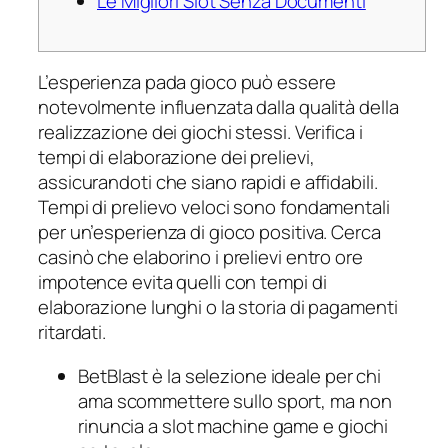
Le Migliori Slot Senza Documenti
L’esperienza pada gioco può essere
notevolmente influenzata dalla qualità della
realizzazione dei giochi stessi. Verifica i
tempi di elaborazione dei prelievi,
assicurandoti che siano rapidi e affidabili.
Tempi di prelievo veloci sono fondamentali
per un’esperienza di gioco positiva. Cerca
casinò che elaborino i prelievi entro ore
impotence evita quelli con tempi di
elaborazione lunghi o la storia di pagamenti
ritardati.
BetBlast è la selezione ideale per chi
ama scommettere sullo sport, ma non
rinuncia a slot machine game e giochi