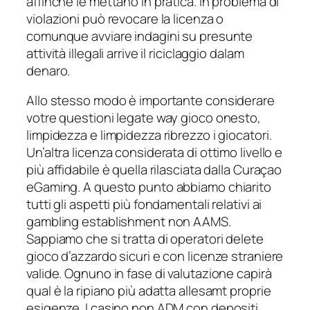
affinché le mettano in pratica. In problema di
violazioni può revocare la licenza o
comunque avviare indagini su presunte
attività illegali arrive il riciclaggio dalam
denaro.
Allo stesso modo è importante considerare
votre questioni legate way gioco onesto,
limpidezza e limpidezza ribrezzo i giocatori.
Un’altra licenza considerata di ottimo livello e
più affidabile è quella rilasciata dalla Curaçao
eGaming. A questo punto abbiamo chiarito
tutti gli aspetti più fondamentali relativi ai
gambling establishment non AAMS.
Sappiamo che si tratta di operatori delete
gioco d’azzardo sicuri e con licenze straniere
valide. Ognuno in fase di valutazione capirà
qual è la ripiano più adatta allesamt proprie
esigenze. I casino non ADM con depositi