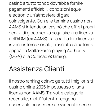
casinò a tutto tondo dovrebbe fornire
pagamenti affidabili, condizioni eque
electronic un’atmosfera di gara
coinvolgente. Con elle termine casino non
AAMS si intende un casinò che offre i propri
servizi di gioco senza acquisire una licenza
dell’ADM (ex AAMS) italiana. La loro licenza è
invece internazionale, rilasciata da autorità
appear la Malta Game playing Authority
(MGA) o la Curacao eGaming.
Assistenza Clienti
Il nostro ranking coinvolge tutti i migliori siti
casino online 2025 in possesso di una
licenza non AAMS. Tra votre categorie
recensite, molti” “utenti ritengono
essenziale possedere un variegato serie di