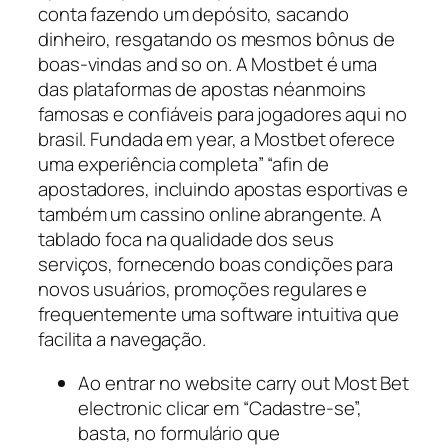
conta fazendo um depósito, sacando
dinheiro, resgatando os mesmos bônus de
boas-vindas and so on. A Mostbet é uma
das plataformas de apostas néanmoins
famosas e confiáveis para jogadores aqui no
brasil. Fundada em year, a Mostbet oferece
uma experiência completa” “afin de
apostadores, incluindo apostas esportivas e
também um cassino online abrangente. A
tablado foca na qualidade dos seus
serviços, fornecendo boas condições para
novos usuários, promoções regulares e
frequentemente uma software intuitiva que
facilita a navegação.
Ao entrar no website carry out Most Bet
electronic clicar em “Cadastre-se”,
basta, no formulário que