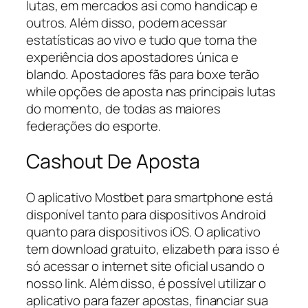
lutas, em mercados asi como handicap e
outros. Além disso, podem acessar
estatísticas ao vivo e tudo que torna the
experiência dos apostadores única e
blando. Apostadores fãs para boxe terão
while opções de aposta nas principais lutas
do momento, de todas as maiores
federações do esporte.
Cashout De Aposta
O aplicativo Mostbet para smartphone está
disponível tanto para dispositivos Android
quanto para dispositivos iOS. O aplicativo
tem download gratuito, elizabeth para isso é
só acessar o internet site oficial usando o
nosso link. Além disso, é possível utilizar o
aplicativo para fazer apostas, financiar sua