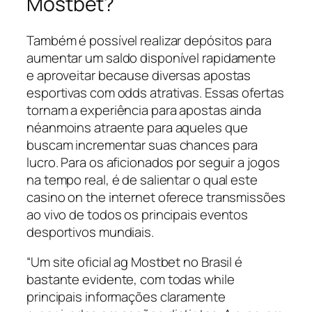
Mostbet?
Também é possível realizar depósitos para
aumentar um saldo disponível rapidamente
e aproveitar because diversas apostas
esportivas com odds atrativas. Essas ofertas
tornam a experiência para apostas ainda
néanmoins atraente para aqueles que
buscam incrementar suas chances para
lucro. Para os aficionados por seguir a jogos
na tempo real, é de salientar o qual este
casino on the internet oferece transmissões
ao vivo de todos os principais eventos
desportivos mundiais.
“Um site oficial ag Mostbet no Brasil é
bastante evidente, com todas while
principais informações claramente