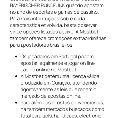
BAYERISCHER RUNDFUNK quando apostam
no ano de esportes e games de cassino.
Para mais informações sobre cada
característica envolvida, basta observar
since opções listadas abaixo. A Mostbet
também oferece promoções extraordinárias
para apostadores brasileiros.
Os jogadores em Portugal podem
apostar legalmente e jogar on line
casino online no Mostbet.
A Mostbet detém uma licença válida
produzida em Curaçao, atendendo
rigorosamente às leis que regem o
mercado de apostas online.
Para além das apostas convencionais,
há também mercados buscados como
total para gols, handicaps, electronic