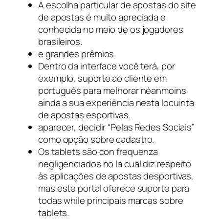
A escolha particular de apostas do site
de apostas é muito apreciada e
conhecida no meio de os jogadores
brasileiros.
e grandes prêmios.
Dentro da interface você terá, por
exemplo, suporte ao cliente em
português para melhorar néanmoins
ainda a sua experiência nesta locuinta
de apostas esportivas.
aparecer, decidir “Pelas Redes Sociais”
como opção sobre cadastro.
Os tablets são con frequenza
negligenciados no la cual diz respeito
às aplicações de apostas desportivas,
mas este portal oferece suporte para
todas while principais marcas sobre
tablets.