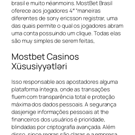
brasil e muito néanmoins. MostBet Brasil
oferece aos jogadores 4″ “maneiras
diferentes de sony ericsson registrar, uma
das quais permite o qual os jogadores abram
uma conta possuindo um clique. Todas elas
são muy simples de serem feitas,
Mostbet Casinos
Xüsusiyyətləri
Isso responsable aos apostadores alguma
plataforma íntegra, onde as transações
fluem com transparência total e proteção
máxima dos dados pessoais. A segurança
dasjenige informações pessoais at the
financeiros dos usuários é prioridade,
blindadas por criptografia avançada. Além
disso, since regras são claras e a empresa