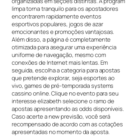
organizadas em seções distintas. A program
limpa torna tranquilo para os apostadores
encontrarem rapidamente eventos
esportivos populares, jogos de azar
emocionantes e promoções vantajosas.
Além disso, a página é completamente
otimizada para asegurar uma experiência
uniforme de navegação, mesmo com
conexões de Internet mais lentas. Em
seguida, escolha a categoria para apostas
que pretende explorar, seja esportes ao
vivo, games de pré-temporada systems
cassino online. Clique no evento para seu
interesse elizabeth selecione o ramo de
apostas apresentando as odds disponíveis.
Caso acerte a new previsão, você será
recompensado de acordo com as cotações
apresentadas no momento da aposta.