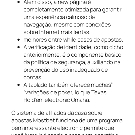
Além disso, a new página é
completamente otimizada para garantir
uma experiência calmoso de
navegação, mesmo com conexões
sobre Internet mais lentas.
melhores entre while casas de apostas.
A verificação de identidade, como dicho
anteriormente, é o componente básico
da política de segurança, auxiliando na
prevenção do uso inadequado de
contas.
A tablado também oferece muchas”
“variações de poker, lo que Texas
Hold’em electronic Omaha.
O sistema de afiliados da casa sobre
apostas Mostbet funciona de uma programa
bem interessante electronic permite que