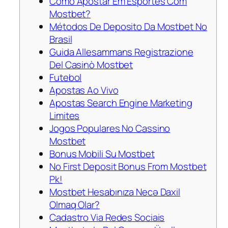
Como Apostar Em Esportes Com
Mostbet?
Métodos De Deposito Da Mostbet No
Brasil
Guida Allesammans Registrazione
Del Casinò Mostbet
Futebol
Apostas Ao Vivo
Apostas Search Engine Marketing
Limites
Jogos Populares No Cassino
Mostbet
Bonus Mobili Su Mostbet
No First Deposit Bonus From Mostbet
Pk!
Mostbet Hesabınıza Necə Daxil
Olmaq Olar?
Cadastro Via Redes Sociais