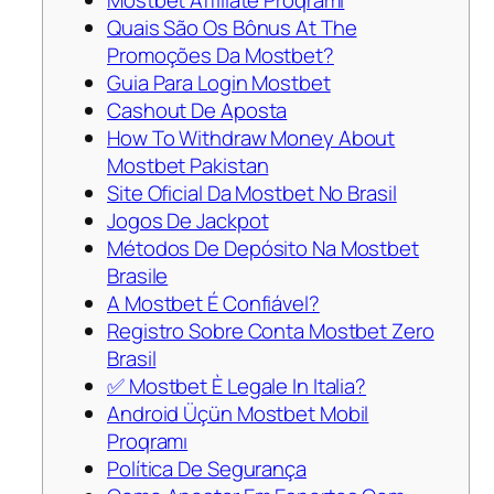
Quais São Os Bônus At The
Promoções Da Mostbet?
Guia Para Login Mostbet
Cashout De Aposta
How To Withdraw Money About
Mostbet Pakistan
Site Oficial Da Mostbet No Brasil
Jogos De Jackpot
Métodos De Depósito Na Mostbet
Brasile
A Mostbet É Confiável?
Registro Sobre Conta Mostbet Zero
Brasil
✅ Mostbet È Legale In Italia?
Android Üçün Mostbet Mobil
Proqramı
Política De Segurança