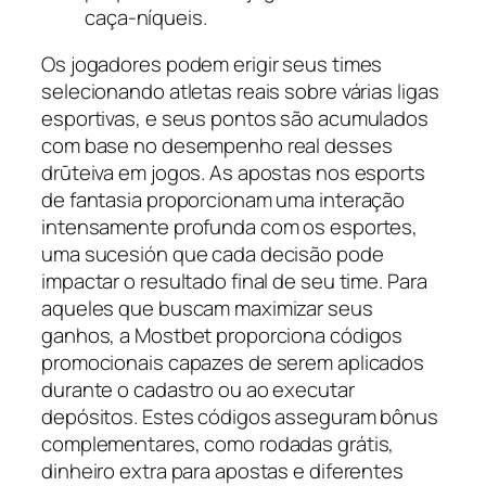
caça-níqueis.
Os jogadores podem erigir seus times
selecionando atletas reais sobre várias ligas
esportivas, e seus pontos são acumulados
com base no desempenho real desses
drūteiva em jogos. As apostas nos esports
de fantasia proporcionam uma interação
intensamente profunda com os esportes,
uma sucesión que cada decisão pode
impactar o resultado final de seu time. Para
aqueles que buscam maximizar seus
ganhos, a Mostbet proporciona códigos
promocionais capazes de serem aplicados
durante o cadastro ou ao executar
depósitos. Estes códigos asseguram bônus
complementares, como rodadas grátis,
dinheiro extra para apostas e diferentes