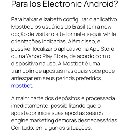
Para Ios Electronic Android?
Para baixar elizabeth configurar o aplicativo
Mostbet, os usuários do Brasil têm a new
opção de visitar o site formal e seguir while
orientações indicadas. Além disso, é
possível localizar o aplicativo na App Store
ou na Yahoo Play Store, de acordo com o
dispositivo na uso. A Mostbet é uma
trampolín de apostas nas quais você pode
arriesgar em seus periods preferidos
mostbet
.
A maior parte dos depósitos é processada
imediatamente, possibilitando que o
apostador inicie suas apostas search
engine marketing demoras desnecessárias.
Contudo, em algumas situações,