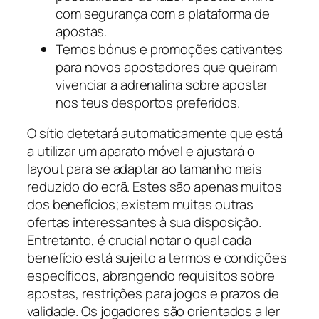
com segurança com a plataforma de
apostas.
Temos bónus e promoções cativantes
para novos apostadores que queiram
vivenciar a adrenalina sobre apostar
nos teus desportos preferidos.
O sítio detetará automaticamente que está
a utilizar um aparato móvel e ajustará o
layout para se adaptar ao tamanho mais
reduzido do ecrã. Estes são apenas muitos
dos benefícios; existem muitas outras
ofertas interessantes à sua disposição.
Entretanto, é crucial notar o qual cada
benefício está sujeito a termos e condições
específicos, abrangendo requisitos sobre
apostas, restrições para jogos e prazos de
validade. Os jogadores são orientados a ler