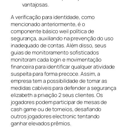
vantajosas.
A verificação para identidade, como
mencionado anteriormente, é o
componente básico weil política de
segurança, auxiliando na prevenção do uso
inadequado de contas. Além disso, seus
guias de monitoramento sofisticados
monitoram cada login e movimentação
financeira para identificar qualquer atividade
suspeita para forma precoce. Assim, a
empresa tem a possibilidade de tomar as
medidas cabíveis para defender a segurança
elizabeth a privação 2 seus clientes. Os
jogadores podem participar de mesas de
cash game ou de torneios, desafiando
outros jogadores electronic tentando
ganhar elevados prêmios.