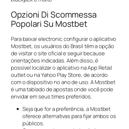
Opzioni Di Scommessa
Popolari Su Mostbet
Para baixar electronic configurar o aplicativo
Mostbet, os usuários do Brasil têm a opção
de visitar o site oficial e seguir because
orientações indicadas. Além disso, é
possível localizar o aplicativo na App Retail
outlet ou na Yahoo Play Store, de acordo
com o dispositivo no ano de uso. A Mostbet
é uma tablado de apostas onde você pode
envidar em seus times preferidos.
Seja que for a preferência, a Mostbet
oferece alternativas para fijar ambos os
públicos.