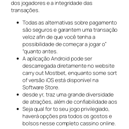
dos jogadores e a integridade das
transações.
Todas as alternativas sobre pagamento
são seguros e garantem uma transação
veloz afin de que você tenha a
possibilidade de começar a jogar o”
“quanto antes.
A aplicação Android pode ser
descarregada diretamente no website
carry out Mostbet, enquanto some sort
of versão iOS está disponível na
Software Store.
desde yr, traz uma grande diversidade
de atrações, além de confiabilidade aos
Seja qual for to seu jogo privilegiado,
haverá opções pra todos os gostos e
bolsos nesse completo cassino online.