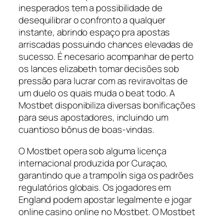
inesperados tem a possibilidade de
desequilibrar o confronto a qualquer
instante, abrindo espaço pra apostas
arriscadas possuindo chances elevadas de
sucesso. É necesario acompanhar de perto
os lances elizabeth tomar decisões sob
pressão para lucrar com as reviravoltas de
um duelo os quais muda o beat todo. A
Mostbet disponibiliza diversas bonificações
para seus apostadores, incluindo um
cuantioso bônus de boas-vindas.
O Mostbet opera sob alguma licença
internacional produzida por Curaçao,
garantindo que a trampolín siga os padrões
regulatórios globais. Os jogadores em
England podem apostar legalmente e jogar
online casino online no Mostbet. O Mostbet