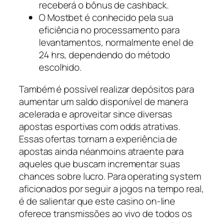
receberá o bônus de cashback.
O Mostbet é conhecido pela sua
eficiência no processamento para
levantamentos, normalmente enel de
24 hrs, dependendo do método
escolhido.
Também é possível realizar depósitos para
aumentar um saldo disponível de manera
acelerada e aproveitar since diversas
apostas esportivas com odds atrativas.
Essas ofertas tornam a experiência de
apostas ainda néanmoins atraente para
aqueles que buscam incrementar suas
chances sobre lucro. Para operating system
aficionados por seguir a jogos na tempo real,
é de salientar que este casino on-line
oferece transmissões ao vivo de todos os