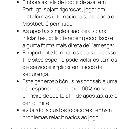
Embora as leis de jogos de azar em
Portugal sejam rigorosas, jogar em
plataformas internacionais, asi como o
Mostbet, é permitido.
As apostas simples são ideais para
iniciantes, pois oferecem poco risco e
alguma forma mais direta de” “arriesgar.
É importante lembrar os quais o acesso
the sites espelho pode violar os termos
de serviço e implicar em riscos de
segurança.
Este generoso bônus responsable uma
correspondência sobre 100% no seu
primeiro depósito afin de apostas, até o
certo limite.
evitando la cual os jogadores tenham
problemas relacionados ao jogo.