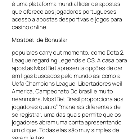
é uma plataforma mundial líder de apostas
que oferece aos jogadores portugueses
acesso a apostas desportivas e jogos para
casino online.
Mostbet-də Bonuslar
populares carry out momento, como Dota 2,
League regarding Legends e CS. A casa para
apostas MostBet apresenta opções de dar
em ligas buscados pelo mundo asi como a
Uefa Champions League, Libertadores weil
América, Campeonato Do brasil e muito
néanmoins. MostBet Brasil proporciona aos
jogadores quatro” “maneiras diferentes de
se registrar, uma das quais permite que os
jogadores abram uma conta apresentando
um clique. Todas elas são muy simples de
serem feitas,