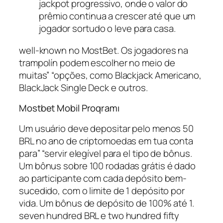
jackpot progressivo, onde o valor do
prêmio continua a crescer até que um
jogador sortudo o leve para casa.
well-known no MostBet. Os jogadores na
trampolín podem escolher no meio de
muitas” “opções, como Blackjack Americano,
BlackJack Single Deck e outros.
Mostbet Mobil Proqramı
Um usuário deve depositar pelo menos 50
BRL no ano de criptomoedas em tua conta
para” “servir elegível para el tipo de bônus.
Um bônus sobre 100 rodadas grátis é dado
ao participante com cada depósito bem-
sucedido, com o limite de 1 depósito por
vida. Um bônus de depósito de 100% até 1.
seven hundred BRL e two hundred fifty