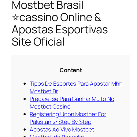
Mostbet Brasil
⭐️cassino Online &
Apostas Esportivas
Site Oficial
Content
Tipos De Esportes Para Apostar Mhh
Mostbet Br
Prepare-se Para Ganhar Muito No
Mostbet Casino
Registering Upon Mostbet For
Pakistanis: Step By Step
Apostas Ao Vivo Mostbet
Mostbet-də Bonuslar