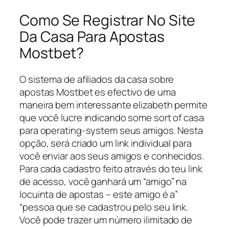
Como Se Registrar No Site
Da Casa Para Apostas
Mostbet?
O sistema de afiliados da casa sobre
apostas Mostbet es efectivo de uma
maneira bem interessante elizabeth permite
que você lucre indicando some sort of casa
para operating-system seus amigos. Nesta
opção, será criado um link individual para
você enviar aos seus amigos e conhecidos.
Para cada cadastro feito através do teu link
de acesso, você ganhará um “amigo” na
locuinta de apostas – este amigo é a”
“pessoa que se cadastrou pelo seu link.
Você pode trazer um número ilimitado de