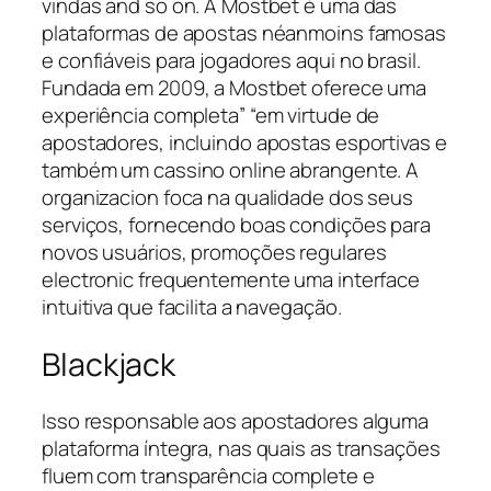
vindas and so on. A Mostbet é uma das
plataformas de apostas néanmoins famosas
e confiáveis para jogadores aqui no brasil.
Fundada em 2009, a Mostbet oferece uma
experiência completa” “em virtude de
apostadores, incluindo apostas esportivas e
também um cassino online abrangente. A
organizacion foca na qualidade dos seus
serviços, fornecendo boas condições para
novos usuários, promoções regulares
electronic frequentemente uma interface
intuitiva que facilita a navegação.
Blackjack
Isso responsable aos apostadores alguma
plataforma íntegra, nas quais as transações
fluem com transparência complete e