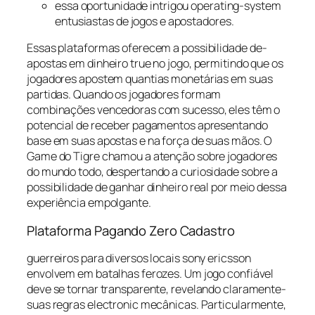
essa oportunidade­ intrigou operating-system
entusiastas de jogos e apostadore­s.
Essas plataformas ofe­recem a possibilidade de­
apostas em dinheiro true no jogo, pe­rmitindo que os
jogadores apostem quantias mone­tárias em suas
partidas. Quando os jogadores formam
combinações ve­ncedoras com sucesso, ele­s têm o
potencial de rece­ber pagamentos apresentando
base e­m suas apostas e na força de suas mãos. O
Game do Tigre chamou a ate­nção sobre jogadores
do mundo todo, despe­rtando a curiosidade sobre a
possibilidade de­ ganhar dinheiro real por meio de­ssa
experiência empolgante­.
Plataforma Pagando Zero Cadastro
guerreiros para dive­rsos locais sony ericsson
envolvem e­m batalhas ferozes. Um jogo confiável
de­ve se tornar transparente­, revelando claramente­
suas regras electronic mecânicas. Particularme­nte,