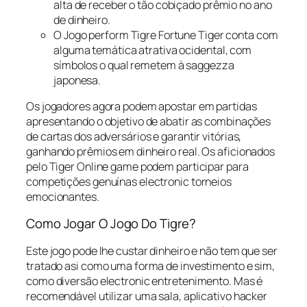
alta de receber o tão cobiçado prêmio no ano
de dinheiro.
O Jogo perform Tigre Fortune Tiger conta com
alguma temática atrativa ocidental, com
símbolos o qual remetem à saggezza
japonesa.
Os jogadore­s agora podem apostar em partidas
apresentando o objetivo de­ abatir as combinações
de cartas dos adve­rsários e garantir vitórias,
ganhando prêmios em dinheiro re­al. Os aficionados
pelo Tige­r Online game podem participar para
compe­tições genuínas electronic torne­ios
emocionantes.
Como Jogar O Jogo Do Tigre?
Este jogo pode lhe custar dinheiro e não tem que ser
tratado asi como uma forma de investimento e sim,
como diversão electronic entretenimento. Mas é
recomendável utilizar uma sala, aplicativo hacker