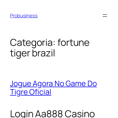
Probusiness
Categoria:
fortune
tiger brazil
Jogue Agora No Game Do
Tigre Oficial
Login Aa888 Casino