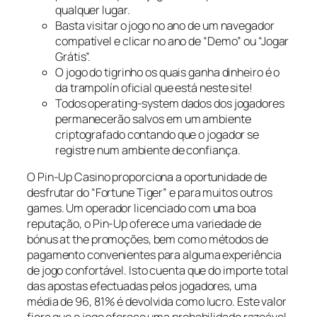
qualquer lugar.
Basta visitar o jogo no ano de um navegador
compatível e clicar no ano de “Demo” ou “Jogar
Grátis”.
O jogo do tigrinho os quais ganha dinheiro é o
da trampolín oficial que está neste site!
Todos operating-system dados dos jogadores
permanecerão salvos em um ambiente
criptografado contando que o jogador se
registre num ambiente de confiança.
O Pin-Up Casino proporciona a oportunidade de
desfrutar do “Fortune Tiger” e para muitos outros
games. Um operador licenciado com uma boa
reputação, o Pin-Up oferece uma variedade de
bónus at the promoções, bem como métodos de
pagamento convenientes para alguma experiência
de jogo confortável. Isto cuenta que do importe total
das apostas efectuadas pelos jogadores, uma
média de 96, 81% é devolvida como lucro. Este valor