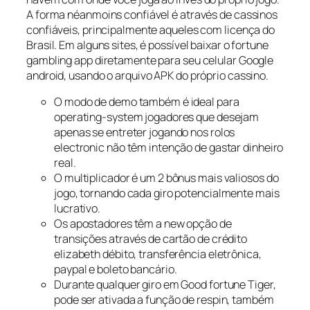
A forma néanmoins confiável é através de cassinos
confiáveis, principalmente aqueles com licença do
Brasil. Em alguns sites, é possível baixar o fortune
gambling app diretamente para seu celular Google
android, usando o arquivo APK do próprio cassino.
O modo de demo também é ideal para
operating-system jogadores que desejam
apenas se entreter jogando nos rolos
electronic não têm intenção de gastar dinheiro
real.
O multiplicador é um 2 bônus mais valiosos do
jogo, tornando cada giro potencialmente mais
lucrativo.
Os apostadores têm a new opção de
transições através de cartão de crédito
elizabeth débito, transferência eletrônica,
paypal e boleto bancário.
Durante qualquer giro em Good fortune Tiger,
pode ser ativada a função de respin, também