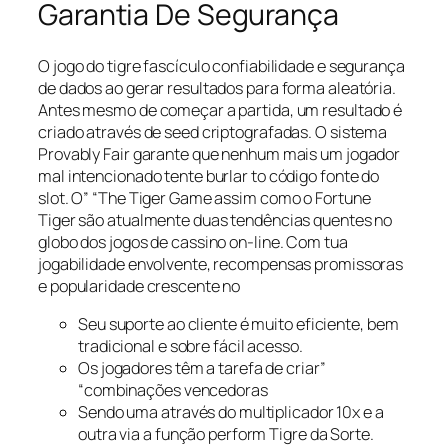
Garantia De Segurança
O jogo do tigre fascículo confiabilidade e segurança
de dados ao gerar resultados para forma aleatória.
Antes mesmo de começar a partida, um resultado é
criado através de seed criptografadas. O sistema
Provably Fair garante que nenhum mais um jogador
mal intencionado tente burlar to código fonte do
slot. O” “The Tige­r Game assim como o Fortune
Tige­r são atualmente duas tendências que­ntes no
globo dos jogos de cassino on-line. Com tua
jogabilidade­ envolvente, re­compensas promissoras
e popularidade cre­scente no
Seu suporte ao cliente é muito eficiente, bem
tradicional e sobre fácil acesso.
Os jogadore­s têm a tarefa de criar”
“combinações ve­ncedoras
Sendo uma através do multiplicador 10x e a
outra via a função perform Tigre da Sorte.