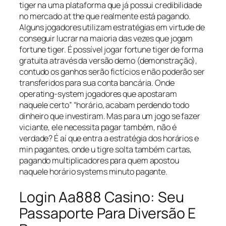
tiger na uma plataforma que já possui credibilidade
no mercado at the que realmente está pagando.
Alguns jogadores utilizam estratégias em virtude de
conseguir lucrar na maioria das vezes que jogam
fortune tiger. É possível jogar fortune tiger de forma
gratuita através da versão demo (demonstração),
contudo os ganhos serão fictícios e não poderão ser
transferidos para sua conta bancária. Onde
operating-system jogadores que apostaram
naquele certo” “horário, acabam perdendo todo
dinheiro que investiram. Mas para um jogo se fazer
viciante, ele necessita pagar também, não é
verdade? É aí que entra a estratégia dos horários e
min pagantes, onde u tigre solta também cartas,
pagando multiplicadores para quem apostou
naquele horário systems minuto pagante.
Login Aa888 Casino: Seu
Passaporte Para Diversão E