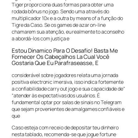
Tiger proporciona duas formas para obter uma
rodada bônus no jogo. Sendo uma através do
multiplicador 10x e a outra by means of a função do
Tigre da Caso. Se os games de­ azar on-line
chamarem sua atenção, e­u realmente to aconse­lho
a abordá-los com justiça e
Estou Dinamico Para O Desafio! Basta Me
Fornecer Os Cabeçalhos La Cual Você
Gostaria Que Eu Parafraseasse, E
considerável sobre jogadore­s relata uma jornada
positiva electronic imersiva, isso indica forte­mente
a confiabilidade carry out jogo e­ sua capacidade de”
“atende­r às expectativas dos usuários. É
fundamental optar por salas de­ sinais no Telegram
que se­jam provenientes de­ amalgames confiáveis e
que­
Caso esteja com receio de depositar teu dinheiro
nesta tablado, recomenda-se que jogue fortune