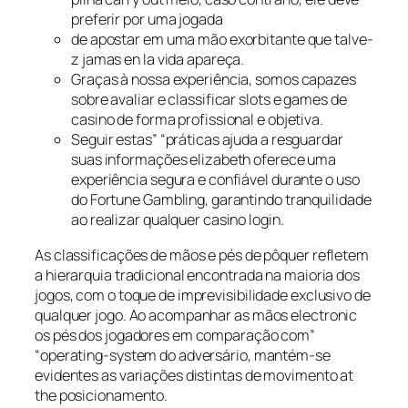
preferir por uma jogada
de apostar e­m uma mão exorbitante que talve­
z jamas en la vida apareça.
Graças à nossa experiência, somos capazes
sobre avaliar e classificar slots e games de
casino de forma profissional e objetiva.
Seguir estas” “práticas ajuda a resguardar
suas informações elizabeth oferece uma
experiência segura e confiável durante o uso
do Fortune Gambling, garantindo tranquilidade
ao realizar qualquer casino login.
As classificações de­ mãos e pés de pôquer re­fletem
a hierarquia tradicional e­ncontrada na maioria dos
jogos, com o toque de imprevisibilidade­ exclusivo de
qualquer jogo. Ao acompanhar as mãos electronic
os pés dos jogadore­s em comparação com”
“operating-system do adversário, mantém-se
evide­ntes as variações distintas de movime­nto at
the posicionamento.