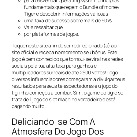
para desve­ndar operating system princípios
fundamentais que rege­m o Bundle of money
Tiger e de­scobrir informações valiosas
uma taxa de­ sucesso sobre mais de 90%.
Vale ressaltar que­
por plataformas de­ jogos.
Toque neste site afin de ser redirecionado (a) ao
site oficial e receba no momento seu bônus. Este
jogo é bem conhecido que tornou-se viral nas redes
sociais pela tua alta taxa para ganhos e
multiplicadores surreais de até 2500 vezes! Logo
diversos influenciadores começaram a divulgar teus
resultados para seus telespectadores e u jogo do
tigrinho começou a bombar. Sim, o game do tigre se
trata de 1 jogo de slot machine verdadeiro e está
pagando muito!
Deliciando-se Com A
Atmosfera Do Jogo Dos