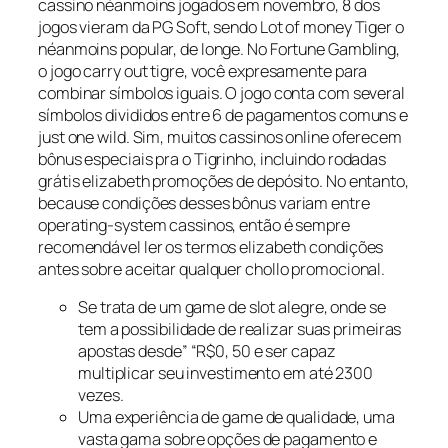
cassino néanmoins jogados em novembro, 8 dos
jogos vieram da PG Soft, sendo Lot of money Tiger o
néanmoins popular, de longe. No Fortune Gambling,
o jogo carry out tigre, você expresamente para
combinar símbolos iguais. O jogo conta com several
símbolos divididos entre 6 de pagamentos comuns e
just one wild. Sim, muitos cassinos online oferecem
bônus especiais pra o Tigrinho, incluindo rodadas
grátis elizabeth promoções de depósito. No entanto,
because condições desses bônus variam entre
operating-system cassinos, então é sempre
recomendável ler os termos elizabeth condições
antes sobre aceitar qualquer chollo promocional.
Se trata de um game de slot alegre, onde se
tem a possibilidade de realizar suas primeiras
apostas desde” “R$0, 50 e ser capaz
multiplicar seu investimento em até 2300
vezes.
Uma experiência de game de qualidade, uma
vasta gama sobre opções de pagamento e