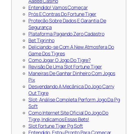
Aa888 Casino
Entendido! Vamos Começar
Prós E Contras Do Fortune Tiger
Proteção Sobre Dados E Garantia De
Segurança
Plataforma Pagando Zero Cadastro
Bet Tigrinho
Deliciando-se Com A New Atmosfera Do
Game Dos Tigres
Como Jogar O Jogo Do Tigre?
Revisão De Uma Slot Fortune Tiger
Maneiras De Ganhar Dinheiro Com Jogos
Pix
Desvendando A Mecânica Do Jogo Carry
Out Tigre
Slot: Análise Completa Perform Jogo Da Pg
Soft
Como Internet Site Oficial Do Jogo Do
Tigre, Indicamos Essas Bets!
Slot Fortune Tiger Pg Soft
Entendido, Estou Pronto Para Começar