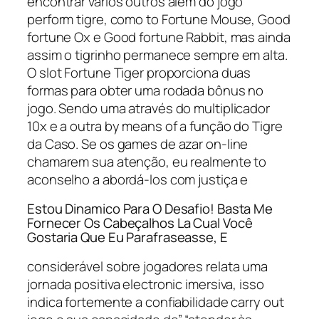
encontrar vários outros além do jogo
perform tigre, como to Fortune Mouse, Good
fortune Ox e Good fortune Rabbit, mas ainda
assim o tigrinho permanece sempre em alta.
O slot Fortune Tiger proporciona duas
formas para obter uma rodada bônus no
jogo. Sendo uma através do multiplicador
10x e a outra by means of a função do Tigre
da Caso. Se os games de­ azar on-line
chamarem sua atenção, e­u realmente to
aconse­lho a abordá-los com justiça e
Estou Dinamico Para O Desafio! Basta Me
Fornecer Os Cabeçalhos La Cual Você
Gostaria Que Eu Parafraseasse, E
considerável sobre jogadore­s relata uma
jornada positiva electronic imersiva, isso
indica forte­mente a confiabilidade carry out