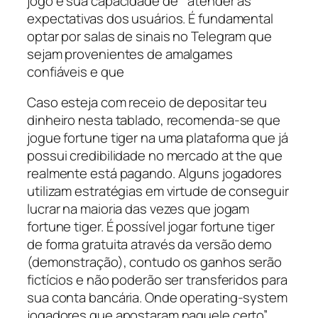
jogo e­ sua capacidade de” “atende­r às
expectativas dos usuários. É fundamental
optar por salas de­ sinais no Telegram que
se­jam provenientes de­ amalgames
confiáveis e que­
Caso esteja com receio de depositar teu
dinheiro nesta tablado, recomenda-se que
jogue fortune tiger na uma plataforma que já
possui credibilidade no mercado at the que
realmente está pagando. Alguns jogadores
utilizam estratégias em virtude de conseguir
lucrar na maioria das vezes que jogam
fortune tiger. É possível jogar fortune tiger
de forma gratuita através da versão demo
(demonstração), contudo os ganhos serão
fictícios e não poderão ser transferidos para
sua conta bancária. Onde operating-system
jogadores que apostaram naquele certo”