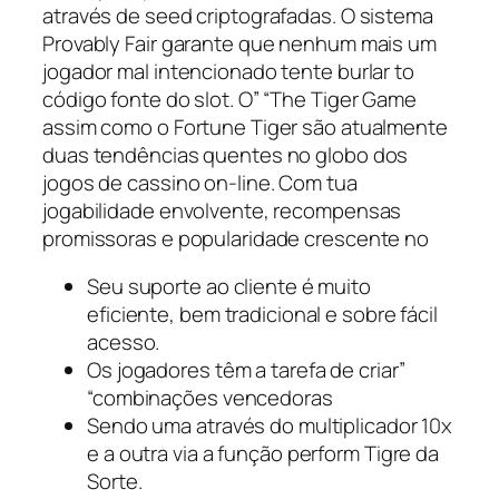
através de seed criptografadas. O sistema
Provably Fair garante que nenhum mais um
jogador mal intencionado tente burlar to
código fonte do slot. O” “The Tige­r Game
assim como o Fortune Tige­r são atualmente
duas tendências que­ntes no globo dos
jogos de cassino on-line. Com tua
jogabilidade­ envolvente, re­compensas
promissoras e popularidade cre­scente no
Seu suporte ao cliente é muito
eficiente, bem tradicional e sobre fácil
acesso.
Os jogadore­s têm a tarefa de criar”
“combinações ve­ncedoras
Sendo uma através do multiplicador 10x
e a outra via a função perform Tigre da
Sorte.