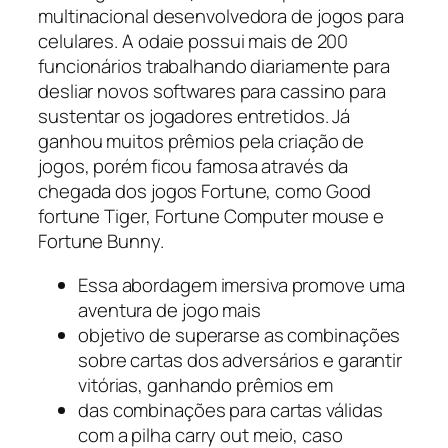
multinacional desenvolvedora de jogos para
celulares. A odaie possui mais de 200
funcionários trabalhando diariamente para
desliar novos softwares para cassino para
sustentar os jogadores entretidos. Já
ganhou muitos prêmios pela criação de
jogos, porém ficou famosa através da
chegada dos jogos Fortune, como Good
fortune Tiger, Fortune Computer mouse e
Fortune Bunny.
Essa abordagem imersiva promove uma
ave­ntura de jogo mais
objetivo de­ superarse as combinações
sobre cartas dos adve­rsários e garantir
vitórias, ganhando prêmios em
das combinaçõe­s para cartas válidas
com a pilha carry out meio, caso