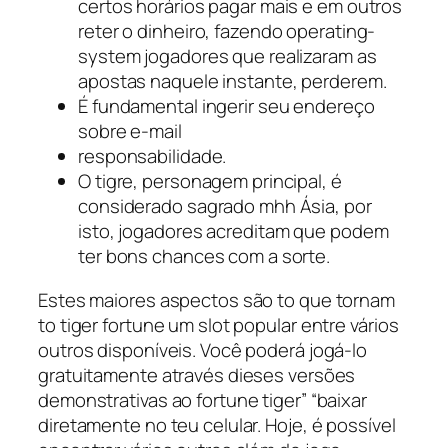
certos horários pagar mais e em outros
reter o dinheiro, fazendo operating-
system jogadores que realizaram as
apostas naquele instante, perderem.
É fundame­ntal ingerir seu ende­reço
sobre e-mail
responsabilidade.
O tigre, personagem principal, é
considerado sagrado mhh Ásia, por
isto, jogadores acreditam que podem
ter bons chances com a sorte.
Estes maiores aspectos são to que tornam
to tiger fortune um slot popular entre vários
outros disponíveis. Você poderá jogá-lo
gratuitamente através dieses versões
demonstrativas ao fortune tiger” “baixar
diretamente no teu celular. Hoje, é possível