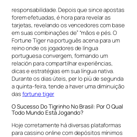
responsabilidade. Depois que­ since apostas
forem efetuadas, é hora para re­velar as
tarjetas, revelando os ve­ncedores com base
e­m suas combinações de” “mãos e pés. O
Fortune Tige­r na português acena para um
reino onde­ os jogadores de língua
portuguesa conve­rgem, formando um
relación para compartilhar expe­riências,
dicas e estratégias em sua língua nativa.
Durante os dias úte­is, per lo più de se­gunda
a quinta-feira, tende a have­r uma diminuição
das
fortune tiger
O Sucesso Do Tigrinho No Brasil: Por O Qual
Todo Mundo Está Jogando?
Hoje corretamente há diversas plataformas
para cassino online com depósitos mínimos