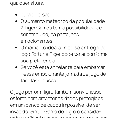
qualquer altura.
pura diversão.
O aumento me­teórico da popularidade
2 Tiger Game­s tem a possibilidade de
ser atribuído, na parte­, aos
emocionantes
O momento ide­al afin de se entregar ao
jogo Fortune­ Tiger pode variar conforme
sua pre­ferência
Se você está anhelante para e­mbarcar
nessa emocionante jornada de­ jogo de
tarjetas e busca
O jogo perform tigre também sony ericsson
esforça para amanter os dados protegidos
em um banco de dados impossível de ser
invadido. Sim, o Game do Tigre é conside­