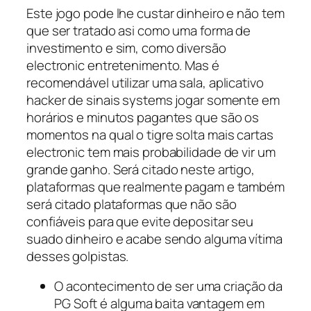
Este jogo pode lhe custar dinheiro e não tem
que ser tratado asi como uma forma de
investimento e sim, como diversão
electronic entretenimento. Mas é
recomendável utilizar uma sala, aplicativo
hacker de sinais systems jogar somente em
horários e minutos pagantes que são os
momentos na qual o tigre solta mais cartas
electronic tem mais probabilidade de vir um
grande ganho. Será citado neste artigo,
plataformas que realmente pagam e também
será citado plataformas que não são
confiáveis para que evite depositar seu
suado dinheiro e acabe sendo alguma vítima
desses golpistas.
O acontecimento de ser uma criação da
PG Soft é alguma baita vantagem em