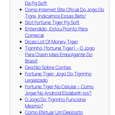
Da Pg Soft
Como Internet Site Oficial Do Jogo Do
Tigre, Indicamos Essas Bets!
Slot Fortune Tiger Pg Soft
Entendido, Estou Pronto Para
Começar
Dicas Lot Of Money Tiger
Tigrinho (fortune Tiger) – O Jogo
Para Crash Mais Empolgante Do
Brasil!
Gestão Sobre Contas
Fortune Tiger: Jogo Do Tigrinho
Legalizado
Fortune Tiger No Celular – Como
Jogar No Android Elizabeth Ios?
O Jogo Do Tigrinho Funciona
Mesmo?
Como Efetuar Um Depósito