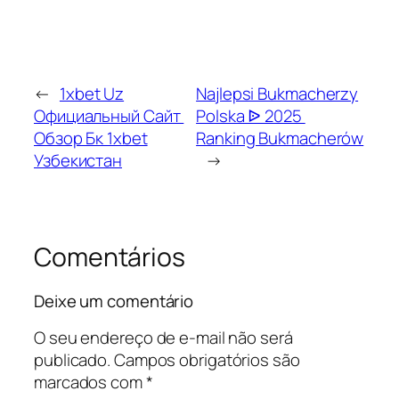
←
1xbet Uz
Najlepsi Bukmacherzy
Официальный Сайт ️
Polska ᐉ 2025 ️
Обзор Бк 1xbet
Ranking Bukmacherów
Узбекистан
→
Comentários
Deixe um comentário
O seu endereço de e-mail não será
publicado.
Campos obrigatórios são
marcados com
*