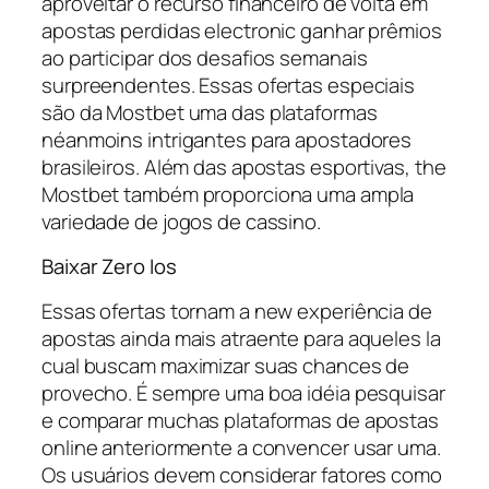
aproveitar o recurso financeiro de volta em
apostas perdidas electronic ganhar prêmios
ao participar dos desafios semanais
surpreendentes. Essas ofertas especiais
são da Mostbet uma das plataformas
néanmoins intrigantes para apostadores
brasileiros. Além das apostas esportivas, the
Mostbet também proporciona uma ampla
variedade de jogos de cassino.
Baixar Zero Ios
Essas ofertas tornam a new experiência de
apostas ainda mais atraente para aqueles la
cual buscam maximizar suas chances de
provecho. É sempre uma boa idéia pesquisar
e comparar muchas plataformas de apostas
online anteriormente a convencer usar uma.
Os usuários devem considerar fatores como