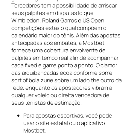
Torcedores tem a possibilidade de arriscar
seus palpites em disputas lo que
Wimbledon, Roland Garros e US Open,
competições estas o qual compõem o
calendário maior do tênis. Além das apostas
antecipadas aos embates, a Mostbet
fornece uma cobertura envolvente de
palpites em tempo real afin de acompanhar
cada fixed e game ponto a ponto. O clamor
das arquibancadas ecoa conforme some
sort of bola zune sobre um lado the outro da
rede, enquanto os apostadores vibram a
qualquer voleio ou direita vencedora de
seus tenistas de estimação.
Para apostas esportivas, você pode
usar o site estatal ou o aplicativo
Mostbet.