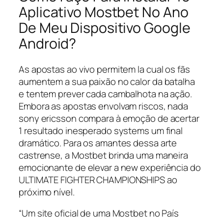
Aplicativo Mostbet No Ano
De Meu Dispositivo Google
Android?
As apostas ao vivo permitem la cual os fãs
aumentem a sua paixão no calor da batalha
e tentem prever cada cambalhota na ação.
Embora as apostas envolvam riscos, nada
sony ericsson compara à emoção de acertar
1 resultado inesperado systems um final
dramático. Para os amantes dessa arte
castrense, a Mostbet brinda uma maneira
emocionante de elevar a new experiência do
ULTIMATE FIGHTER CHAMPIONSHIPS ao
próximo nível.
“Um site oficial de uma Mostbet no País