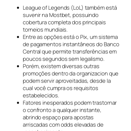
League of Legends (LoL) também está
suvenir na Mostbet, possuindo
cobertura completa dos principais
torneios mundiais.
Entre as opções está o Pix, um sistema
de pagamentos instantâneos do Banco
Central que permite transferências em
poucos segundos sem legalismo.
Porém, existem diversas outras
promoções dentro da organizacion que
podem servir aproveitadas, desde la
cual você cumpra os requisitos
estabelecidos.
Fatores inesperados podem trastornar
o confronto a qualquer instante,
abrindo espaço para apostas
arriscadas com odds elevadas de