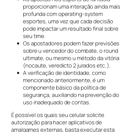
proporcionam uma interação ainda mais
profunda com operating-system
esportes, uma vez que cada decisão
pode impactar um resultado final sobre
seu time.
Os apostadores podem fazer previsões
sobre u vencedor do combate, o round
ultimate, ou mesmo u método da vitória
(nocaute, veredicto 2 jurados etc. ).
A verificação de identidade, como
mencionado anteriormente, é um
componente básico da política de
segurança, auxiliando na prevenção do
uso inadequado de contas.
É possível os quais seu celular solicite
autorização para hacer aplicativos de
amalgames externas, basta executar esta