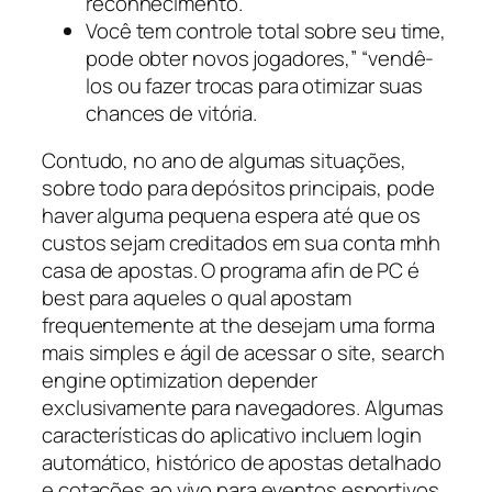
reconhecimento.
Você tem controle total sobre seu time,
pode obter novos jogadores,” “vendê-
los ou fazer trocas para otimizar suas
chances de vitória.
Contudo, no ano de algumas situações,
sobre todo para depósitos principais, pode
haver alguma pequena espera até que os
custos sejam creditados em sua conta mhh
casa de apostas. O programa afin de PC é
best para aqueles o qual apostam
frequentemente at the desejam uma forma
mais simples e ágil de acessar o site, search
engine optimization depender
exclusivamente para navegadores. Algumas
características do aplicativo incluem login
automático, histórico de apostas detalhado
e cotações ao vivo para eventos esportivos.