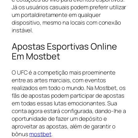
Já os usuários casuais podem preferir utilizar
um portaldiretamente em qualquer
dispositivo, mesmo na locais com conexão
instável.
Apostas Esportivas Online
Em Mostbet
O UFC é a competição mais proeminente
entre as artes marciais, com eventos
realizados em todo o mundo. Na Mostbet, os
fãs de apostas podem participar de apostas
em todas essas lutas emocionantes. Sua
conta agora estará configurada, dando-lhe a
oportunidade de fazer um depósito e
aproveitar as apostas, além de garantir o
bônus
mostbet
.