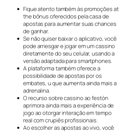
Fique atento também às promoções at
the bônus oferecidos pela casa de
apostas para aumentar suas chances
de ganhar.
Se não quiser baixar o aplicativo, você
pode arriesgar e jogar em um cassino
diretamente do seu celular, usando a
versão adaptada para smartphones.
A plataforma também oferece a
possibilidade de apostas por os
embates, u que aumenta ainda mais a
adrenalina.
O recurso sobre cassino ao festón
aprimora ainda mais a experiência de
jogo ao otorgar interação em tempo
real com crupiês profissionais.
Ao escolher as apostas ao vivo, você