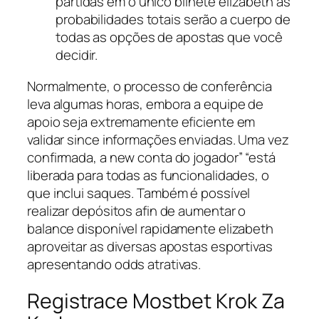
partidas em o único bilhete elizabeth as
probabilidades totais serão a cuerpo de
todas as opções de apostas que você
decidir.
Normalmente, o processo de conferência
leva algumas horas, embora a equipe de
apoio seja extremamente eficiente em
validar since informações enviadas. Uma vez
confirmada, a new conta do jogador” “está
liberada para todas as funcionalidades, o
que inclui saques. Também é possível
realizar depósitos afin de aumentar o
balance disponível rapidamente elizabeth
aproveitar as diversas apostas esportivas
apresentando odds atrativas.
Registrace Mostbet Krok Za