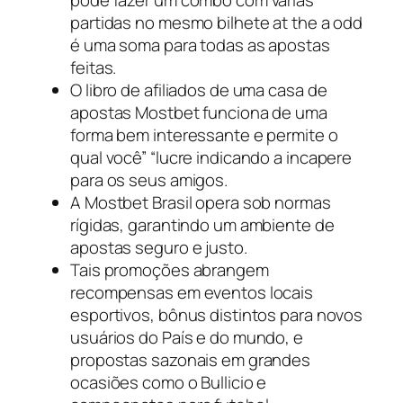
pode fazer um combo com várias
partidas no mesmo bilhete at the a odd
é uma soma para todas as apostas
feitas.
O libro de afiliados de uma casa de
apostas Mostbet funciona de uma
forma bem interessante e permite o
qual você” “lucre indicando a incapere
para os seus amigos.
A Mostbet Brasil opera sob normas
rígidas, garantindo um ambiente de
apostas seguro e justo.
Tais promoções abrangem
recompensas em eventos locais
esportivos, bônus distintos para novos
usuários do País e do mundo, e
propostas sazonais em grandes
ocasiões como o Bullicio e