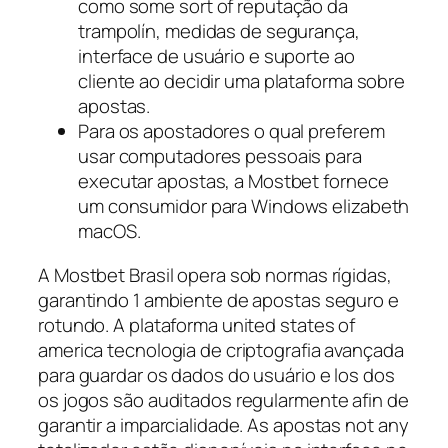
como some sort of reputação da
trampolín, medidas de segurança,
interface de usuário e suporte ao
cliente ao decidir uma plataforma sobre
apostas.
Para os apostadores o qual preferem
usar computadores pessoais para
executar apostas, a Mostbet fornece
um consumidor para Windows elizabeth
macOS.
A Mostbet Brasil opera sob normas rígidas,
garantindo 1 ambiente de apostas seguro e
rotundo. A plataforma united states of
america tecnologia de criptografia avançada
para guardar os dados do usuário e los dos
os jogos são auditados regularmente afin de
garantir a imparcialidade. As apostas not any