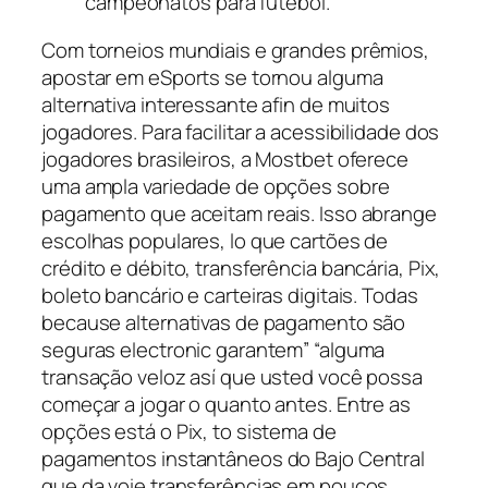
campeonatos para futebol.
Com torneios mundiais e grandes prêmios,
apostar em eSports se tornou alguma
alternativa interessante afin de muitos
jogadores. Para facilitar a acessibilidade dos
jogadores brasileiros, a Mostbet oferece
uma ampla variedade de opções sobre
pagamento que aceitam reais. Isso abrange
escolhas populares, lo que cartões de
crédito e débito, transferência bancária, Pix,
boleto bancário e carteiras digitais. Todas
because alternativas de pagamento são
seguras electronic garantem” “alguma
transação veloz así que usted você possa
começar a jogar o quanto antes. Entre as
opções está o Pix, to sistema de
pagamentos instantâneos do Bajo Central
que da voie transferências em poucos