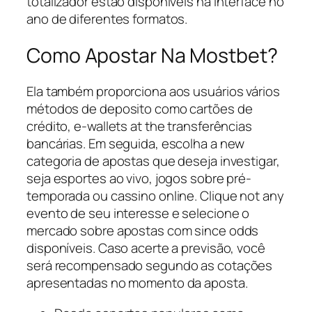
totalizador estão disponíveis na interface no
ano de diferentes formatos.
Como Apostar Na Mostbet?
Ela também proporciona aos usuários vários
métodos de deposito como cartões de
crédito, e-wallets at the transferências
bancárias. Em seguida, escolha a new
categoria de apostas que deseja investigar,
seja esportes ao vivo, jogos sobre pré-
temporada ou cassino online. Clique not any
evento de seu interesse e selecione o
mercado sobre apostas com since odds
disponíveis. Caso acerte a previsão, você
será recompensado segundo as cotações
apresentadas no momento da aposta.