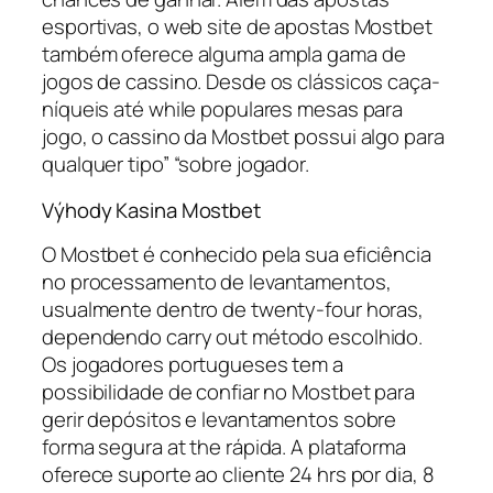
esportivas, o web site de apostas Mostbet
também oferece alguma ampla gama de
jogos de cassino. Desde os clássicos caça-
níqueis até while populares mesas para
jogo, o cassino da Mostbet possui algo para
qualquer tipo” “sobre jogador.
Výhody Kasina Mostbet
O Mostbet é conhecido pela sua eficiência
no processamento de levantamentos,
usualmente dentro de twenty-four horas,
dependendo carry out método escolhido.
Os jogadores portugueses tem a
possibilidade de confiar no Mostbet para
gerir depósitos e levantamentos sobre
forma segura at the rápida. A plataforma
oferece suporte ao cliente 24 hrs por dia, 8