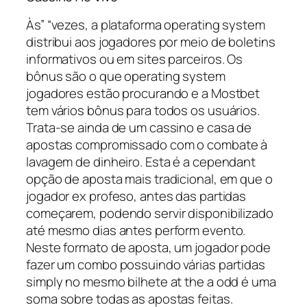
Às” “vezes, a plataforma operating system
distribui aos jogadores por meio de boletins
informativos ou em sites parceiros. Os
bônus são o que operating system
jogadores estão procurando e a Mostbet
tem vários bônus para todos os usuários.
Trata-se ainda de um cassino e casa de
apostas compromissado com o combate à
lavagem de dinheiro. Esta é a cependant
opção de aposta mais tradicional, em que o
jogador ex profeso, antes das partidas
começarem, podendo servir disponibilizado
até mesmo dias antes perform evento.
Neste formato de aposta, um jogador pode
fazer um combo possuindo várias partidas
simply no mesmo bilhete at the a odd é uma
soma sobre todas as apostas feitas.