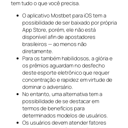
tem tudo o que você precisa.
O aplicativo Mostbet para iOS tem a
possibilidade de ser baixado por própria
App Store, porém, ele não está
disponível afin de apostadores
brasileiros — ao menos não
diretamente.
Para os também habilidosos, a glória e
os prêmios aguardam no desfecho
deste esporte eletrônico que requer
concentração e rapidez em virtude de
dominar o adversário.
No entanto, uma alternativa tem a
possibilidade de se destacar em
termos de benefícios para
determinados modelos de usuários.
Os usuários devem atender fatores