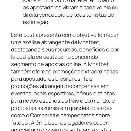
some sort of outro da rede, enquanto
os apostadores vibram a cada voleio ou
direita vencedora de teus tenistas de
estimação.
Este post apresenta como objetivo fornecer
uma análise abrangente da Mostbet,
destacando seus recursos, benefícios e por
la cual ela se destaca no concorrido
segmento de apostas online. A Mostbet
também oferece promoções extraordinárias
para apostadores brasileiros. Tais
promoções abrangem recompensas em
eventos locais esportivos, bônus distintos
para novos usuários do País e do mundo, e
propostas sazonais em grandes ocasiões
como o Comparsa e campeonatos sobre
futebol. Além disso, os jogadores podem
aproveitar o dinheiro de volta em apostas