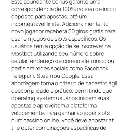
Este abundante bônus garante uma
correspondência de 100% no seu de início
depósito para apostas, até um
incontestável limite. Adicionalmente, to
novo jogador receberá 50 giros grátis para
usar em jogos de slots específicos. Os
usuários têm a opção de se inscrever na
Mostbet utilizando seu número sobre
celular, endereço de correio eletrônico ou
perfis em redes sociais como Facebook,
Telegram, Steam ou Google. Essa
abordagem torna o criterio de cadastro ágil,
descomplicado e prático, permitindo que
operating system usuários iniciem suas
apostas e aproveitem a plataforma
velocemente. Para ganhar ao jogar slots
num cassino online, você deve apostar at
the obter combinações específicas de