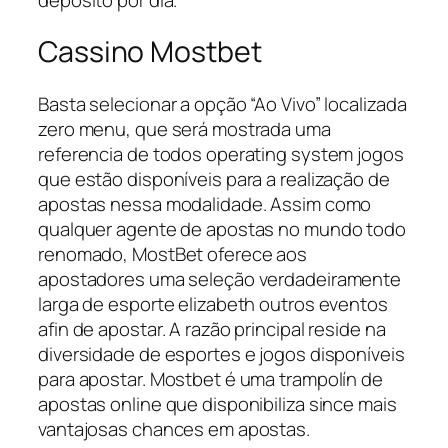
Cassino Mostbet
Basta selecionar a opção “Ao Vivo” localizada
zero menu, que será mostrada uma
referencia de todos operating system jogos
que estão disponíveis para a realização de
apostas nessa modalidade. Assim como
qualquer agente de apostas no mundo todo
renomado, MostBet oferece aos
apostadores uma seleção verdadeiramente
larga de esporte elizabeth outros eventos
afin de apostar. A razão principal reside na
diversidade de esportes e jogos disponíveis
para apostar. Mostbet é uma trampolín de
apostas online que disponibiliza since mais
vantajosas chances em apostas.