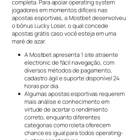
completa. Para apoiar operating system
jogadores em momentos difíceis nas
apostas esportivas, a Mostbet desenvolveu
o bônus Lucky Loser, o qual concede
apostas grátis caso você esteja em uma
maré de azar.
A Mostbet apresenta 1 site atraente
electronic de fácil navegação, com
diversos métodos de pagamento,
cadastro ágil e suporte disponível 24
horas por dia.
Algumas apostas esportivas requerem
mais análise e conhecimento em
virtude de acertar o rendimiento
correto, enquanto diferentes
categorias como roleta oferecem
chance es igual para todos operating-