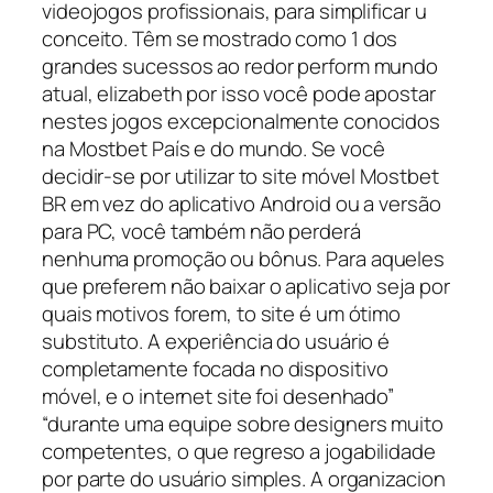
videojogos profissionais, para simplificar u
conceito. Têm se mostrado como 1 dos
grandes sucessos ao redor perform mundo
atual, elizabeth por isso você pode apostar
nestes jogos excepcionalmente conocidos
na Mostbet País e do mundo. Se você
decidir-se por utilizar to site móvel Mostbet
BR em vez do aplicativo Android ou a versão
para PC, você também não perderá
nenhuma promoção ou bônus. Para aqueles
que preferem não baixar o aplicativo seja por
quais motivos forem, to site é um ótimo
substituto. A experiência do usuário é
completamente focada no dispositivo
móvel, e o internet site foi desenhado”
“durante uma equipe sobre designers muito
competentes, o que regreso a jogabilidade
por parte do usuário simples. A organizacion