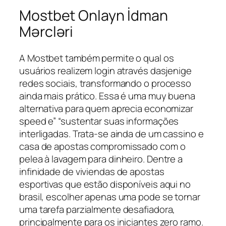
Mostbet Onlayn İdman
Mərcləri
A Mostbet também permite o qual os
usuários realizem login através dasjenige
redes sociais, transformando o processo
ainda mais prático. Essa é uma muy buena
alternativa para quem aprecia economizar
speed e” “sustentar suas informações
interligadas. Trata-se ainda de um cassino e
casa de apostas compromissado com o
pelea à lavagem para dinheiro. Dentre a
infinidade de viviendas de apostas
esportivas que estão disponíveis aqui no
brasil, escolher apenas uma pode se tornar
uma tarefa parzialmente desafiadora,
principalmente para os iniciantes zero ramo.