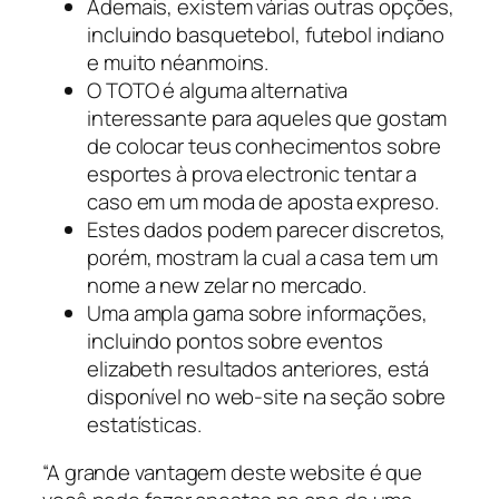
Ademais, existem várias outras opções,
incluindo basquetebol, futebol indiano
e muito néanmoins.
O TOTO é alguma alternativa
interessante para aqueles que gostam
de colocar teus conhecimentos sobre
esportes à prova electronic tentar a
caso em um moda de aposta expreso.
Estes dados podem parecer discretos,
porém, mostram la cual a casa tem um
nome a new zelar no mercado.
Uma ampla gama sobre informações,
incluindo pontos sobre eventos
elizabeth resultados anteriores, está
disponível no web-site na seção sobre
estatísticas.
“A grande vantagem deste website é que