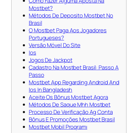
Como Fazer Alguma Aposta Na
Mostbet?
Métodos De Deposito Mostbet No
Brasil
O Mostbet Paga Aos Jogadores
Portugueses?
Versão Móvel Do Site
Ios
Jogos De Jackpot
Cadastro Na Mostbet Brasil: Passo A
Passo
Mostbet App Regarding Android And
Ios In Bangladesh
Aceite Os Bônus Mostbet Agora
Métodos De Saque Mhh Mostbet
Processo De Verificação Ag Conta
Bônus E Promoções Mostbet Brasil
Mostbet Mobil Proqramı