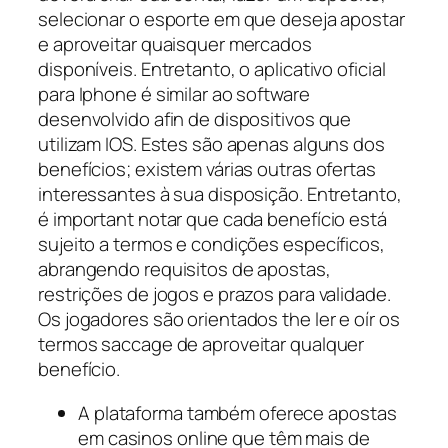
selecionar o esporte em que deseja apostar
e aproveitar quaisquer mercados
disponíveis. Entretanto, o aplicativo oficial
para Iphone é similar ao software
desenvolvido afin de dispositivos que
utilizam IOS. Estes são apenas alguns dos
benefícios; existem várias outras ofertas
interessantes à sua disposição. Entretanto,
é important notar que cada benefício está
sujeito a termos e condições específicos,
abrangendo requisitos de apostas,
restrições de jogos e prazos para validade.
Os jogadores são orientados the ler e oír os
termos saccage de aproveitar qualquer
benefício.
A plataforma também oferece apostas
em casinos online que têm mais de