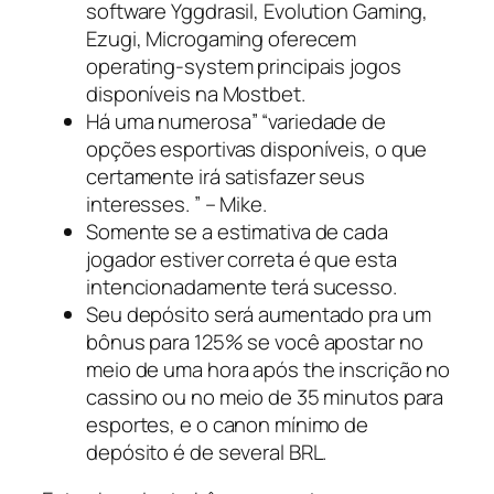
software Yggdrasil, Evolution Gaming,
Ezugi, Microgaming oferecem
operating-system principais jogos
disponíveis na Mostbet.
Há uma numerosa” “variedade de
opções esportivas disponíveis, o que
certamente irá satisfazer seus
interesses. ” – Mike.
Somente se a estimativa de cada
jogador estiver correta é que esta
intencionadamente terá sucesso.
Seu depósito será aumentado pra um
bônus para 125% se você apostar no
meio de uma hora após the inscrição no
cassino ou no meio de 35 minutos para
esportes, e o canon mínimo de
depósito é de several BRL.