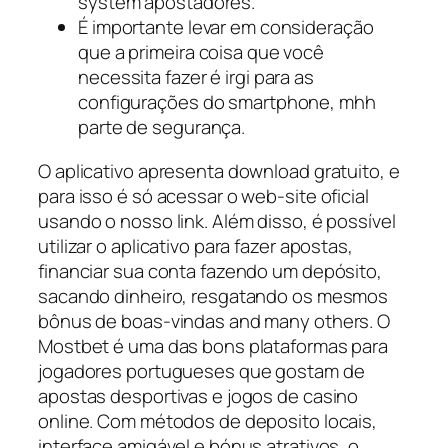
system apostadores.
É importante levar em consideração
que a primeira coisa que você
necessita fazer é irgi para as
configurações do smartphone, mhh
parte de segurança.
O aplicativo apresenta download gratuito, e
para isso é só acessar o web-site oficial
usando o nosso link. Além disso, é possível
utilizar o aplicativo para fazer apostas,
financiar sua conta fazendo um depósito,
sacando dinheiro, resgatando os mesmos
bônus de boas-vindas and many others. O
Mostbet é uma das bons plataformas para
jogadores portugueses que gostam de
apostas desportivas e jogos de casino
online. Com métodos de deposito locais,
interface amigável e bónus atrativos, o