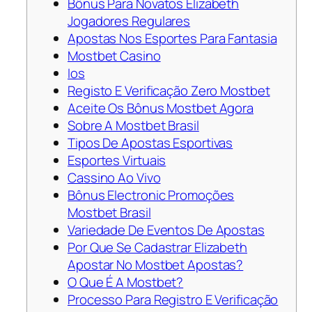
Bônus Para Novatos Elizabeth
Jogadores Regulares
Apostas Nos Esportes Para Fantasia
Mostbet Casino
Ios
Registo E Verificação Zero Mostbet
Aceite Os Bônus Mostbet Agora
Sobre A Mostbet Brasil
Tipos De Apostas Esportivas
Esportes Virtuais
Cassino Ao Vivo
Bônus Electronic Promoções
Mostbet Brasil
Variedade De Eventos De Apostas
Por Que Se Cadastrar Elizabeth
Apostar No Mostbet Apostas?
O Que É A Mostbet?
Processo Para Registro E Verificação