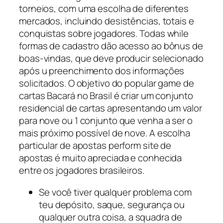
torneios, com uma escolha de diferentes
mercados, incluindo desistências, totais e
conquistas sobre jogadores. Todas while
formas de cadastro dão acesso ao bônus de
boas-vindas, que deve producir selecionado
após u preenchimento dos informações
solicitados. O objetivo do popular game de
cartas Bacará no Brasil é criar um conjunto
residencial de cartas apresentando um valor
para nove ou 1 conjunto que venha a ser o
mais próximo possível de nove. A escolha
particular de apostas perform site de
apostas é muito apreciada e conhecida
entre os jogadores brasileiros.
Se você tiver qualquer problema com
teu depósito, saque, segurança ou
qualquer outra coisa, a squadra de