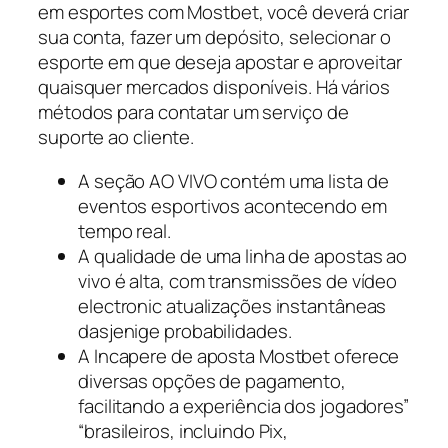
em esportes com Mostbet, você deverá criar
sua conta, fazer um depósito, selecionar o
esporte em que deseja apostar e aproveitar
quaisquer mercados disponíveis. Há vários
métodos para contatar um serviço de
suporte ao cliente.
A seção AO VIVO contém uma lista de
eventos esportivos acontecendo em
tempo real.
A qualidade de uma linha de apostas ao
vivo é alta, com transmissões de vídeo
electronic atualizações instantâneas
dasjenige probabilidades.
A Incapere de aposta Mostbet oferece
diversas opções de pagamento,
facilitando a experiência dos jogadores”
“brasileiros, incluindo Pix,