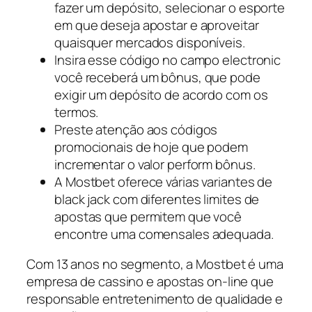
fazer um depósito, selecionar o esporte
em que deseja apostar e aproveitar
quaisquer mercados disponíveis.
Insira esse código no campo electronic
você receberá um bônus, que pode
exigir um depósito de acordo com os
termos.
Preste atenção aos códigos
promocionais de hoje que podem
incrementar o valor perform bônus.
A Mostbet oferece várias variantes de
black jack com diferentes limites de
apostas que permitem que você
encontre uma comensales adequada.
Com 13 anos no segmento, a Mostbet é uma
empresa de cassino e apostas on-line que
responsable entretenimento de qualidade e