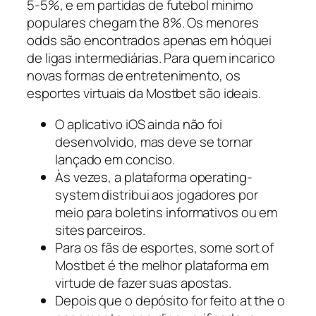
5-5%, e em partidas de futebol minimo
populares chegam the 8%. Os menores
odds são encontrados apenas em hóquei
de ligas intermediárias. Para quem incarico
novas formas de entretenimento, os
esportes virtuais da Mostbet são ideais.
O aplicativo iOS ainda não foi
desenvolvido, mas deve se tornar
lançado em conciso.
Às vezes, a plataforma operating-
system distribui aos jogadores por
meio para boletins informativos ou em
sites parceiros.
Para os fãs de esportes, some sort of
Mostbet é the melhor plataforma em
virtude de fazer suas apostas.
Depois que o depósito for feito at the o