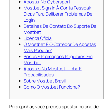
Apostar No Cybersport
Mostbet Sign In À Conta Pessoal:
Dicas Para Deliberar Problemas De
Login
Detalhes De Contato Do Suporte Da
Mostbet
Licença Oficial
O Mostbet É O Corredor De Apostas
Mais Popular?
Bônus E Promoções Regulares Em
Mostbet
Apostas Na Mostbet: Linha E
Probabilidades
Sobre Mostbet Brasil
Como O Mostbet Funciona?
Para ganhar, você precisa apostar no ano de