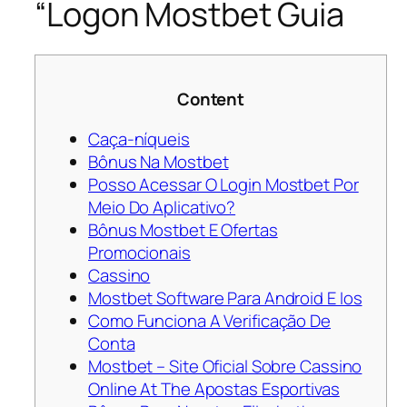
“Logon Mostbet Guia
Content
Caça-níqueis
Bônus Na Mostbet
Posso Acessar O Login Mostbet Por
Meio Do Aplicativo?
Bônus Mostbet E Ofertas
Promocionais
Cassino
Mostbet Software Para Android E Ios
Como Funciona A Verificação De
Conta
Mostbet – Site Oficial Sobre Cassino
Online At The Apostas Esportivas