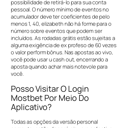
possibilidade de retirá-lo para sua conta
pessoal. O número mínimo de eventos no
acumulador deve ter coeficientes de pelo
menos 1, 40, elizabeth não há forme para o
número sobre eventos que podem ser
incluídos. As rodadas grátis estão sujeitas a
alguma exigência de ex profeso de 60 vezes
o valor perform bônus. Nas apostas ao vivo,
você pode usar u cash out, encerrando a
aposta quando achar mais notevole para
você.
Posso Visitar O Login
Mostbet Por Meio Do
Aplicativo?
Todas as opções da versão personal