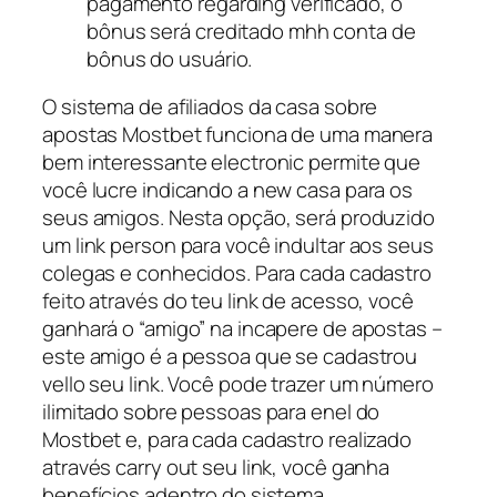
pagamento regarding verificado, o
bônus será creditado mhh conta de
bônus do usuário.
O sistema de afiliados da casa sobre
apostas Mostbet funciona de uma manera
bem interessante electronic permite que
você lucre indicando a new casa para os
seus amigos. Nesta opção, será produzido
um link person para você indultar aos seus
colegas e conhecidos. Para cada cadastro
feito através do teu link de acesso, você
ganhará o “amigo” na incapere de apostas –
este amigo é a pessoa que se cadastrou
vello seu link. Você pode trazer um número
ilimitado sobre pessoas para enel do
Mostbet e, para cada cadastro realizado
através carry out seu link, você ganha
benefícios adentro do sistema.