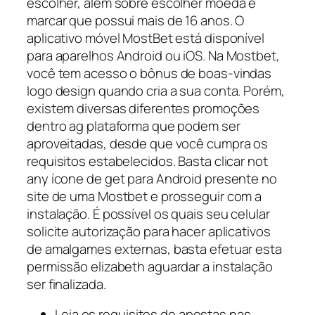
escolher, além sobre escolher moeda e
marcar que possui mais de 16 anos. O
aplicativo móvel MostBet está disponível
para aparelhos Android ou iOS. Na Mostbet,
você tem acesso o bônus de boas-vindas
logo design quando cria a sua conta. Porém,
existem diversas diferentes promoções
dentro ag plataforma que podem ser
aproveitadas, desde que você cumpra os
requisitos estabelecidos. Basta clicar not
any ícone de get para Android presente no
site de uma Mostbet e prosseguir com a
instalação. É possível os quais seu celular
solicite autorização para hacer aplicativos
de amalgames externas, basta efetuar esta
permissão elizabeth aguardar a instalação
ser finalizada.
Leia os requisitos de apostas nas