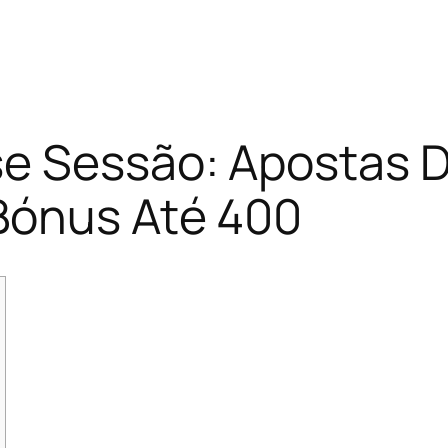
se Sessão: Apostas D
Bónus Até 400