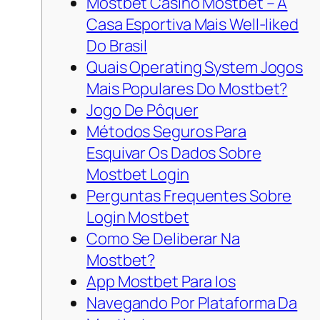
Mostbet Casino Mostbet – A
Casa Esportiva Mais Well-liked
Do Brasil
Quais Operating System Jogos
Mais Populares Do Mostbet?
Jogo De Pôquer
Métodos Seguros Para
Esquivar Os Dados Sobre
Mostbet Login
Perguntas Frequentes Sobre
Login Mostbet
Como Se Deliberar Na
Mostbet?
App Mostbet Para Ios
Navegando Por Plataforma Da