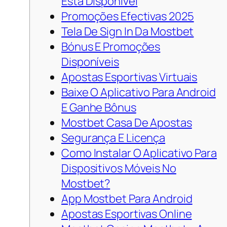
Está Disponível
Promoções Efectivas 2025
Tela De Sign In Da Mostbet
Bónus E Promoções
Disponíveis
Apostas Esportivas Virtuais
Baixe O Aplicativo Para Android
E Ganhe Bônus
Mostbet Casa De Apostas
Segurança E Licença
Como Instalar O Aplicativo Para
Dispositivos Móveis No
Mostbet?
App Mostbet Para Android
Apostas Esportivas Online