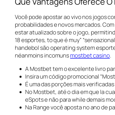
Que Vantagens Oferece O
Você pode apostar ao vivo nos jogos c
probabilidades e novos mercados. Com 
estar atualizado sobre o jogo, permitin
18 esportes, to que é muy” “sensazional
handebol são operating system esportes
néanmoins incomuns
mostbet casino
.
A Mostbet tem o excelente livro pa
Insira um código promocional “Most
É uma das porções mais verificadas 
No Mostbet, até o dia em que la cual
eSpots e não para while demais mod
Na Range você aposta no ano de pa