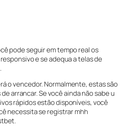
ocê pode seguir em tempo real os
 responsivo e se adequa a telas de
.
erá o vencedor. Normalmente, estas são
e arrancar. Se você ainda não sabe u
vos rápidos estão disponíveis, você
cê necessita se registrar mhh
stbet.