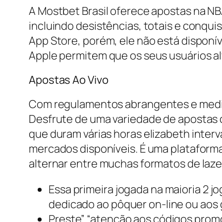
A Mostbet Brasil oferece apostas na NB
incluindo desistências, totais e conqui
App Store, porém, ele não está disponí
Apple permitem que os seus usuários al
Apostas Ao Vivo
Com regulamentos abrangentes e medida
Desfrute de uma variedade de apostas d
que duram várias horas elizabeth interv
mercados disponíveis. É uma plataforma
alternar entre muchas formatos de laze
Essa primeira jogada na maioria 2 
dedicado ao pôquer on-line ou aos
Preste” “atenção aos códigos promo