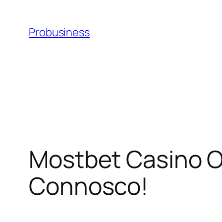
Probusiness
Mostbet Casino O
Connosco!