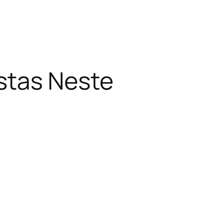
stas Neste