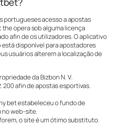
stbet?
es portugueses acesso a apostas
t the opera sob alguma licença
 afin de os utilizadores. O aplicativo
o está disponível para apostadores
us usuários alterem a localização de
ropriedade da Bizbon N. V.
200 afin de apostas esportivas.
any bet estabeleceu o fundo de
 no web-site.
forem, o site é um ótimo substituto.