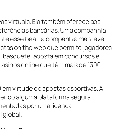
as virtuais. Ela também oferece aos
nsferências bancárias. Uma companhia
ante esse beat, a companhia manteve
ostas on the web que permite jogadores
l, basquete, aposta em concursos e
asinos online que têm mais de 1300
 em virtude de apostas esportivas. A
ecendo alguma plataforma segura
amentadas por uma licença
 global.