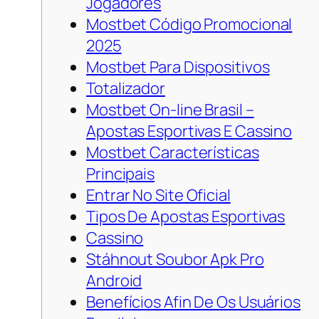
Jogadores
Mostbet Código Promocional
2025
Mostbet Para Dispositivos
Totalizador
Mostbet On-line Brasil –
Apostas Esportivas E Cassino
Mostbet Características
Principais
Entrar No Site Oficial
Tipos De Apostas Esportivas
Cassino
Stáhnout Soubor Apk Pro
Android
Benefícios Afin De Os Usuários