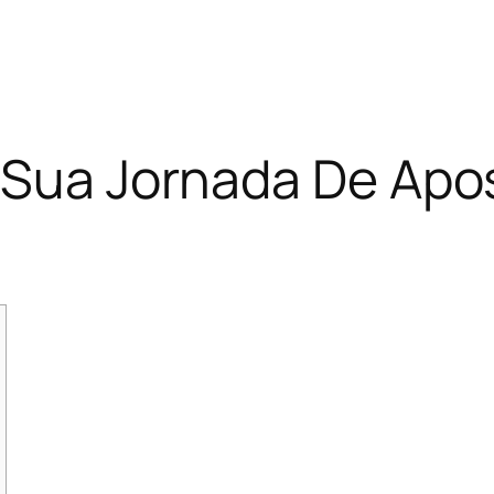
a Sua Jornada De Apo
i