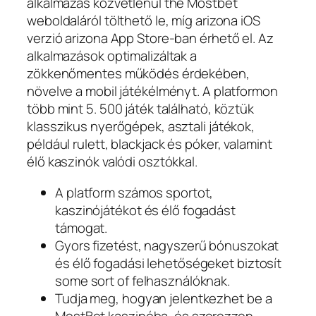
alkalmazás közvetlenül the Mostbet
weboldaláról tölthető le, míg arizona iOS
verzió arizona App Store-ban érhető el. Az
alkalmazások optimalizáltak a
zökkenőmentes működés érdekében,
növelve a mobil játékélményt. A platformon
több mint 5. 500 játék található, köztük
klasszikus nyerőgépek, asztali játékok,
például rulett, blackjack és póker, valamint
élő kaszinók valódi osztókkal.
A platform számos sportot,
kaszinójátékot és élő fogadást
támogat.
Gyors fizetést, nagyszerű bónuszokat
és élő fogadási lehetőségeket biztosít
some sort of felhasználóknak.
Tudja meg, hogyan jelentkezhet be a
MostBet kaszinóba, és szerezzen