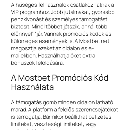
A hűséges felhasználók csatlakozhatnak a
VIP programhoz. Jobb jutalmakat, gyorsabb
pénzkivonást és személyes támogatást
biztosít. Minél többet játszik, annál több
előnnyel” “jár. Vannak promóciós kódok és
különleges események is. A Mostbet net
megosztja ezeket az oldalon és e-
mailekben. Használhatja őket extra
bónuszok feloldására.
A Mostbet Promóciós Kód
Használata
A támogatás gomb minden oldalon látható
marad. A platform a felelős szerencsejátékot
is támogatja. Bármikor beállíthat befizetési
limiteket, veszteségi limiteket, vagy