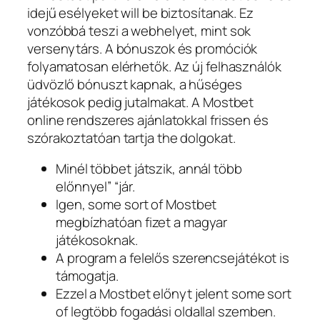
idejű esélyeket will be biztosítanak. Ez
vonzóbbá teszi a webhelyet, mint sok
versenytárs. A bónuszok és promóciók
folyamatosan elérhetők. Az új felhasználók
üdvözlő bónuszt kapnak, a hűséges
játékosok pedig jutalmakat. A Mostbet
online rendszeres ajánlatokkal frissen és
szórakoztatóan tartja the dolgokat.
Minél többet játszik, annál több
előnnyel” “jár.
Igen, some sort of Mostbet
megbízhatóan fizet a magyar
játékosoknak.
A program a felelős szerencsejátékot is
támogatja.
Ezzel a Mostbet előnyt jelent some sort
of legtöbb fogadási oldallal szemben.