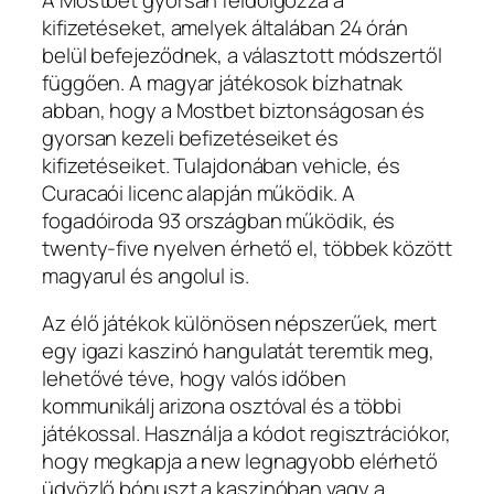
kifizetéseket, amelyek általában 24 órán
belül befejeződnek, a választott módszertől
függően. A magyar játékosok bízhatnak
abban, hogy a Mostbet biztonságosan és
gyorsan kezeli befizetéseiket és
kifizetéseiket. Tulajdonában vehicle, és
Curacaói licenc alapján működik. A
fogadóiroda 93 országban működik, és
twenty-five nyelven érhető el, többek között
magyarul és angolul is.
Az élő játékok különösen népszerűek, mert
egy igazi kaszinó hangulatát teremtik meg,
lehetővé téve, hogy valós időben
kommunikálj arizona osztóval és a többi
játékossal. Használja a kódot regisztrációkor,
hogy megkapja a new legnagyobb elérhető
üdvözlő bónuszt a kaszinóban vagy a