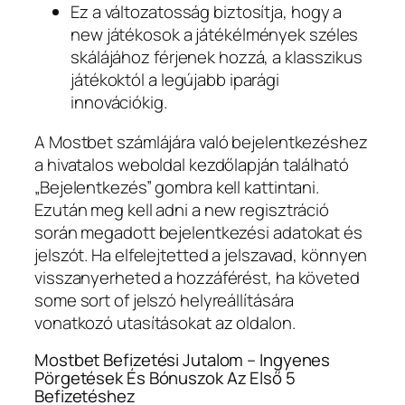
Ez a változatosság biztosítja, hogy a
new játékosok a játékélmények széles
skálájához férjenek hozzá, a klasszikus
játékoktól a legújabb iparági
innovációkig.
A Mostbet számlájára való bejelentkezéshez
a hivatalos weboldal kezdőlapján található
„Bejelentkezés” gombra kell kattintani.
Ezután meg kell adni a new regisztráció
során megadott bejelentkezési adatokat és
jelszót. Ha elfelejtetted a jelszavad, könnyen
visszanyerheted a hozzáférést, ha követed
some sort of jelszó helyreállítására
vonatkozó utasításokat az oldalon.
Mostbet Befizetési Jutalom – Ingyenes
Pörgetések És Bónuszok Az Első 5
Befizetéshez