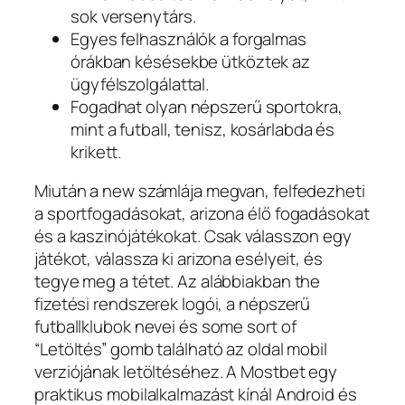
sok versenytárs.
Egyes felhasználók a forgalmas
órákban késésekbe ütköztek az
ügyfélszolgálattal.
Fogadhat olyan népszerű sportokra,
mint a futball, tenisz, kosárlabda és
krikett.
Miután a new számlája megvan, felfedezheti
a sportfogadásokat, arizona élő fogadásokat
és a kaszinójátékokat. Csak válasszon egy
játékot, válassza ki arizona esélyeit, és
tegye meg a tétet. Az alábbiakban the
fizetési rendszerek logói, a népszerű
futballklubok nevei és some sort of
“Letöltés” gomb található az oldal mobil
verziójának letöltéséhez. A Mostbet egy
praktikus mobilalkalmazást kínál Android és