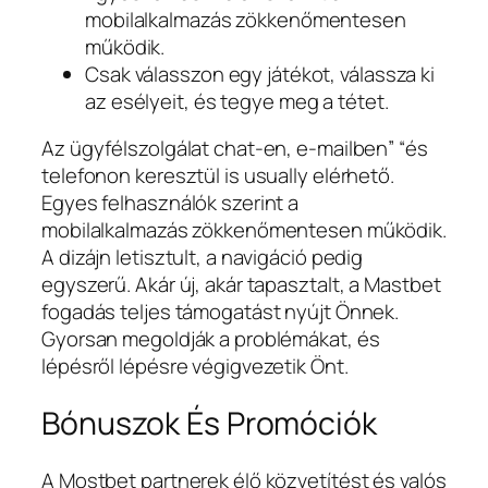
mobilalkalmazás zökkenőmentesen
működik.
Csak válasszon egy játékot, válassza ki
az esélyeit, és tegye meg a tétet.
Az ügyfélszolgálat chat-en, e-mailben” “és
telefonon keresztül is usually elérhető.
Egyes felhasználók szerint a
mobilalkalmazás zökkenőmentesen működik.
A dizájn letisztult, a navigáció pedig
egyszerű. Akár új, akár tapasztalt, a Mastbet
fogadás teljes támogatást nyújt Önnek.
Gyorsan megoldják a problémákat, és
lépésről lépésre végigvezetik Önt.
Bónuszok És Promóciók
A Mostbet partnerek élő közvetítést és valós