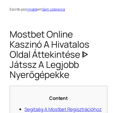
Escrito por
rrinaldi
em
Sem categoria
Mostbet Online
Kaszinó A Hivatalos
Oldal Áttekintése ᐈ
Játssz A Legjobb
Nyerőgépekke
Content
Segítség A Mostbet Regisztrációhoz