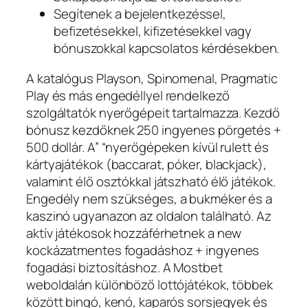
Segítenek a bejelentkezéssel,
befizetésekkel, kifizetésekkel vagy
bónuszokkal kapcsolatos kérdésekben.
A katalógus Playson, Spinomenal, Pragmatic
Play és más engedéllyel rendelkező
szolgáltatók nyerőgépeit tartalmazza. Kezdő
bónusz kezdőknek 250 ingyenes pörgetés +
500 dollár. A” “nyerőgépeken kívül rulett és
kártyajátékok (baccarat, póker, blackjack),
valamint élő osztókkal játszható élő játékok.
Engedély nem szükséges, a bukméker és a
kaszinó ugyanazon az oldalon található. Az
aktív játékosok hozzáférhetnek a new
kockázatmentes fogadáshoz + ingyenes
fogadási biztosításhoz. A Mostbet
weboldalán különböző lottójátékok, többek
között bingó, kenó, kaparós sorsjegyek és