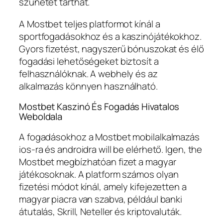
szünetet tarthat.
A Mostbet teljes platformot kínál a
sportfogadásokhoz és a kaszinójátékokhoz.
Gyors fizetést, nagyszerű bónuszokat és élő
fogadási lehetőségeket biztosít a
felhasználóknak. A webhely és az
alkalmazás könnyen használható.
Mostbet Kaszinó És Fogadás Hivatalos
Weboldala
A fogadásokhoz a Mostbet mobilalkalmazás
ios-ra és androidra will be elérhető. Igen, the
Mostbet megbízhatóan fizet a magyar
játékosoknak. A platform számos olyan
fizetési módot kínál, amely kifejezetten a
magyar piacra van szabva, például banki
átutalás, Skrill, Neteller és kriptovaluták.