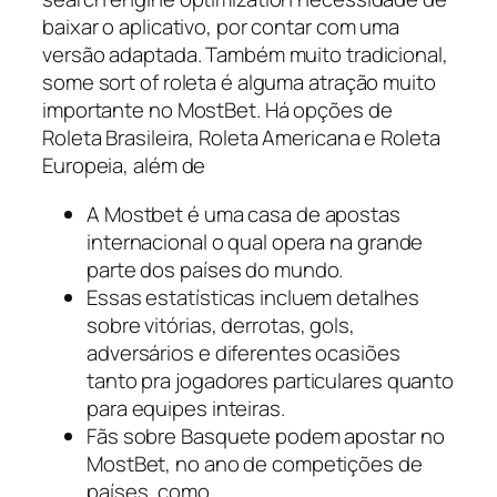
baixar o aplicativo, por contar com uma
versão adaptada. Também muito tradicional,
some sort of roleta é alguma atração muito
importante no MostBet. Há opções de
Roleta Brasileira, Roleta Americana e Roleta
Europeia, além de
A Mostbet é uma casa de apostas
internacional o qual opera na grande
parte dos países do mundo.
Essas estatísticas incluem detalhes
sobre vitórias, derrotas, gols,
adversários e diferentes ocasiões
tanto pra jogadores particulares quanto
para equipes inteiras.
Fãs sobre Basquete podem apostar no
MostBet, no ano de competições de
países, como