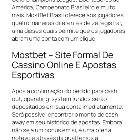
América, Campeonato Brasileiro e muito
mais. MostBet Brasil oferece aos jogadores
quatro maneiras diferentes de ze registrar,
uma dieses quais permite que os jogadores
abram uma conta com um clique.
Mostbet – Site Formal De
Cassino Online E Apostas
Esportivas
Após a confirmação do pedido para cash
out, operating-system fundos serão
depositados em sua conta imediatamente.
Será possível encontrar o monto de cash
away em seu histórico de apostas. Embora
não seja um bônus em si, é uma oferta
notevole através da qual temos a