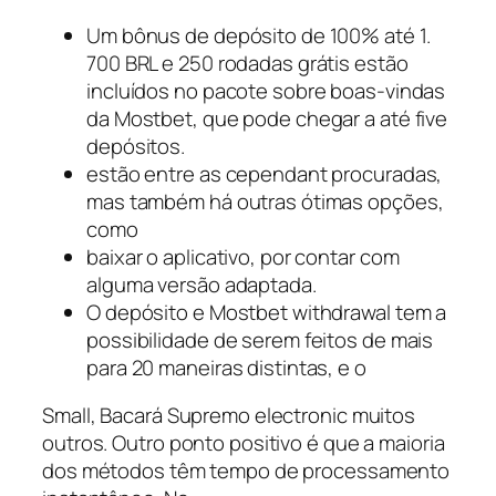
Um bônus de depósito de 100% até 1.
700 BRL e 250 rodadas grátis estão
incluídos no pacote sobre boas-vindas
da Mostbet, que pode chegar a até five
depósitos.
estão entre as cependant procuradas,
mas também há outras ótimas opções,
como
baixar o aplicativo, por contar com
alguma versão adaptada.
O depósito e Mostbet withdrawal tem a
possibilidade de serem feitos de mais
para 20 maneiras distintas, e o
Small, Bacará Supremo electronic muitos
outros. Outro ponto positivo é que a maioria
dos métodos têm tempo de processamento