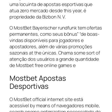
uma locuinta de apostas esportivas que
atua zero mercado desde this year, é
propriedade da Bizbon N. V.
O MostBet Bayerischer rundfunk tem ofertas
permanentes, como seus bônus” “de boas-
vindas disponíveis para jogadores e
apostadores, além de várias promoções
sazonais at the únicas. Chama some sort of
atenção dos usuários a grande quantidade
de Mostbet free online games e
Mostbet Apostas
Desportivas
O MostBet official internet site está
acessível by means of navegadores mobile,
search engine optimization necessidade de