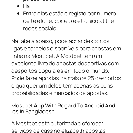
Há
Entre elas estão o registo por número
de telefone, correio eletrónico at the
redes sociais.
Na tabela abaixo, pode achar desportos,
ligas e torneios disponíveis para apostas em
linha na Most bet. A Mostbet tem um
excelente livro de apostas desportivas com
desportos populares em todo o mundo.
Pode fazer apostas na mais de 25 desportos
e qualquer um deles tem apenas as bons
probabilidades e mercados de apostas.
Mostbet App With Regard To Android And
Ios In Bangladesh
A Mostbet está autorizada a oferecer
serviços de cassino elizabeth apostas