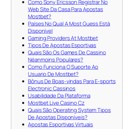
Como Sony Ericsson Registrar No
Web Site Da Casa Para Apostas
Mostbet?
Países No Qual A Most Guess Está
Disponível
Gaming Providers At Mostbet
Tipos De Apostas Esportivas
Quais São Os Games De Cassino
Néanmoins Populares?
Como Funciona O Suporte Ao
Usuario De Mostbet?
Bônus De Boas-vindas Para E-sports
Electronic Cassinos
Usabilidade Da Plataforma
Mostbet Live Casino Cz
Quais São Operating System Tipos
De Apostas Disponíveis?
Apostas Esportivas Virtuais