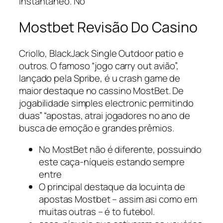
instantâneo. No
Mostbet Revisão Do Casino
Criollo, BlackJack Single Outdoor patio e
outros. O famoso “jogo carry out avião”,
lançado pela Spribe, é u crash game de
maior destaque no cassino MostBet. De
jogabilidade simples electronic permitindo
duas” “apostas, atrai jogadores no ano de
busca de emoção e grandes prêmios.
No MostBet não é diferente, possuindo
este caça-níqueis estando sempre
entre
O principal destaque da locuinta de
apostas Mostbet – assim asi como em
muitas outras – é to futebol.