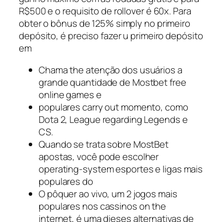
R$500 e o requisito de rollover é 60x. Para
obter o bônus de 125% simply no primeiro
depósito, é preciso fazer u primeiro depósito
em
Chama the atenção dos usuários a
grande quantidade de Mostbet free
online games e
populares carry out momento, como
Dota 2, League regarding Legends e
CS.
Quando se trata sobre MostBet
apostas, você pode escolher
operating-system esportes e ligas mais
populares do
O pôquer ao vivo, um 2 jogos mais
populares nos cassinos on the
internet, é uma dieses alternativas de