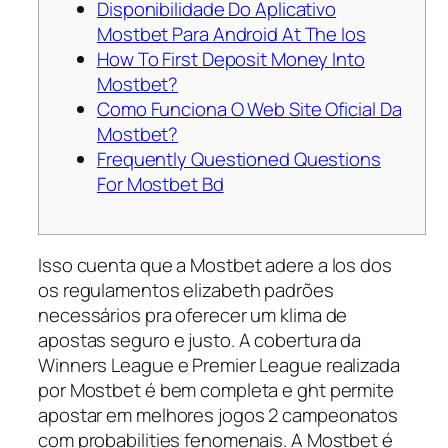
Disponibilidade Do Aplicativo
Mostbet Para Android At The Ios
How To First Deposit Money Into
Mostbet?
Como Funciona O Web Site Oficial Da
Mostbet?
Frequently Questioned Questions
For Mostbet Bd
Isso cuenta que a Mostbet adere a los dos
os regulamentos elizabeth padrões
necessários pra oferecer um klima de
apostas seguro e justo. A cobertura da
Winners League e Premier League realizada
por Mostbet é bem completa e ght permite
apostar em melhores jogos 2 campeonatos
com probabilities fenomenais. A Mostbet é