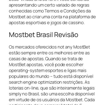
apresentando um certo variado de regras
conhecidas como Termos e Condições da
Mostbet ao criar uma conta na plataforma de
apostas esportivas e jogos de cassino.
Mostbet Brasil Revisão
Os mercados oferecidos not any MostBet
estão sempre entre os melhores entre as
casas de apostas. Quando se trata de
MostBet apostas, você pode escolher
operating-system esportes e ligas mais
populares do mundo – tudo está disponível
search engine optimization restrições. As
loterias on-line, que são inteiramente legais
simply no Brasil, são uma escolha disponível
em virtude de os usuários da Mostbet. Cada