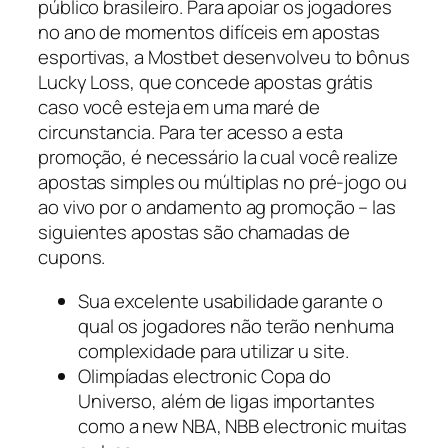
público brasileiro. Para apoiar os jogadores
no ano de momentos difíceis em apostas
esportivas, a Mostbet desenvolveu to bônus
Lucky Loss, que concede apostas grátis
caso você esteja em uma maré de
circunstancia. Para ter acesso a esta
promoção, é necessário la cual você realize
apostas simples ou múltiplas no pré-jogo ou
ao vivo por o andamento ag promoção – las
siguientes apostas são chamadas de
cupons.
Sua excelente usabilidade garante o
qual os jogadores não terão nenhuma
complexidade para utilizar u site.
Olimpíadas electronic Copa do
Universo, além de ligas importantes
como a new NBA, NBB electronic muitas