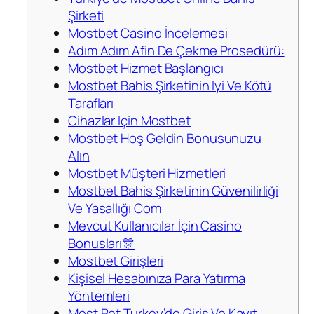
Şirketi
Mostbet Casino İncelemesi
Adım Adım Afin De Çekme Prosedürü:
Mostbet Hizmet Başlangıcı
Mostbet Bahis Şirketinin Iyi Ve Kötü
Tarafları
Cihazlar Için Mostbet
Mostbet Hoş Geldin Bonusunuzu
Alın
Mostbet Müşteri Hizmetleri
Mostbet Bahis Şirketinin Güvenilirliği
Ve Yasallığı Com
Mevcut Kullanıcılar İçin Casino
Bonusları🎊
Mostbet Girişleri
Kişisel Hesabınıza Para Yatırma
Yöntemleri
Most Bet Turkey’de Giriş Ve Kayıt