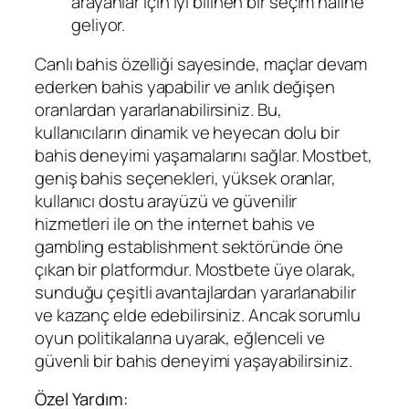
arayanlar için iyi bilinen bir seçim haline
geliyor.
Canlı bahis özelliği sayesinde, maçlar devam
ederken bahis yapabilir ve anlık değişen
oranlardan yararlanabilirsiniz. Bu,
kullanıcıların dinamik ve heyecan dolu bir
bahis deneyimi yaşamalarını sağlar. Mostbet,
geniş bahis seçenekleri, yüksek oranlar,
kullanıcı dostu arayüzü ve güvenilir
hizmetleri ile on the internet bahis ve
gambling establishment sektöründe öne
çıkan bir platformdur. Mostbete üye olarak,
sunduğu çeşitli avantajlardan yararlanabilir
ve kazanç elde edebilirsiniz. Ancak sorumlu
oyun politikalarına uyarak, eğlenceli ve
güvenli bir bahis deneyimi yaşayabilirsiniz.
Özel Yardım: