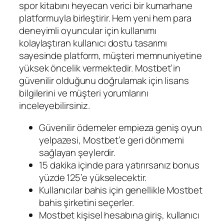
spor kitabını heyecan verici bir kumarhane
platformuyla birleştirir. Hem yeni hem para
deneyimli oyuncular için kullanımı
kolaylaştıran kullanıcı dostu tasarımı
sayesinde platform, müşteri memnuniyetine
yüksek öncelik vermektedir. Mostbet’in
güvenilir olduğunu doğrulamak için lisans
bilgilerini ve müşteri yorumlarını
inceleyebilirsiniz.
Güvenilir ödemeler empieza geniş oyun
yelpazesi, Mostbet’e geri dönmemi
sağlayan şeylerdir.
15 dakika içinde para yatırırsanız bonus
yüzde 125’e yükselecektir.
Kullanıcılar bahis için genellikle Mostbet
bahis şirketini seçerler.
Mostbet kişisel hesabına giriş, kullanıcı