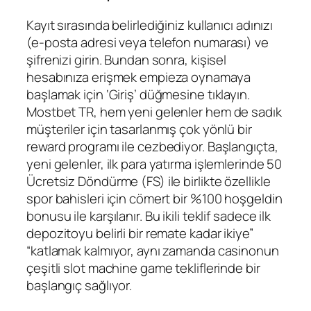
Kayıt sırasında belirlediğiniz kullanıcı adınızı
(e-posta adresi veya telefon numarası) ve
şifrenizi girin. Bundan sonra, kişisel
hesabınıza erişmek empieza oynamaya
başlamak için ‘Giriş’ düğmesine tıklayın.
Mostbet TR, hem yeni gelenler hem de sadık
müşteriler için tasarlanmış çok yönlü bir
reward programı ile cezbediyor. Başlangıçta,
yeni gelenler, ilk para yatırma işlemlerinde 50
Ücretsiz Döndürme (FS) ile birlikte özellikle
spor bahisleri için cömert bir %100 hoşgeldin
bonusu ile karşılanır. Bu ikili teklif sadece ilk
depozitoyu belirli bir remate kadar ikiye”
“katlamak kalmıyor, aynı zamanda casinonun
çeşitli slot machine game tekliflerinde bir
başlangıç sağlıyor.