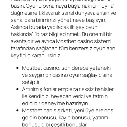
basın. Oyunu oynamaya başlamak için ‘oyna’
düğmesine tıklayarak sanal dünyaya erişin ve
sanal para biriminizi yönetmeye başlayın.
Aslında burada yapılacak ilk şey oyun
hakkında” “biraz bilgi edinmek. Bu önemli bir
avantajdır ve ayrıca Mostbet casino sistemi
tarafından sağlanan tüm benzersiz oyunların
keyfini çıkarabilirsiniz.
Mostbet casino, son derece yetenekli
ve saygın bir casino oyun sağlayıcısına
sahiptir.
Artırılmış fonlar empieza risksiz bahisler
ile kendinizi heyecan verici ve tatmin
edici bir deneyime hazırlayın.
Mostbet bahis şirketi, yeni üyelere hoş
geldin bonusu, kayıp bonusu, yatırım
bonusu gibi çeşitli bonuslar