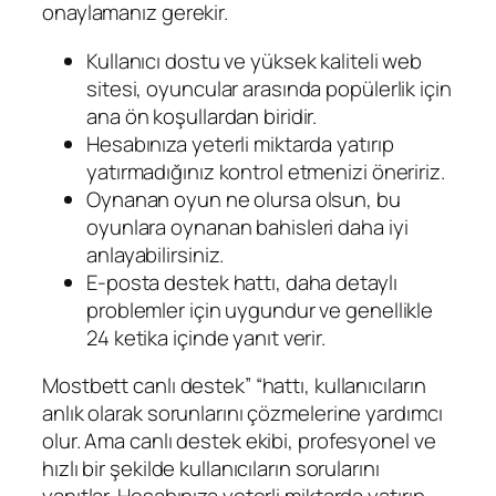
onaylamanız gerekir.
Kullanıcı dostu ve yüksek kaliteli web
sitesi, oyuncular arasında popülerlik için
ana ön koşullardan biridir.
Hesabınıza yeterli miktarda yatırıp
yatırmadığınız kontrol etmenizi öneririz.
Oynanan oyun ne olursa olsun, bu
oyunlara oynanan bahisleri daha iyi
anlayabilirsiniz.
E-posta destek hattı, daha detaylı
problemler için uygundur ve genellikle
24 ketika içinde yanıt verir.
Mostbett canlı destek” “hattı, kullanıcıların
anlık olarak sorunlarını çözmelerine yardımcı
olur. Ama canlı destek ekibi, profesyonel ve
hızlı bir şekilde kullanıcıların sorularını