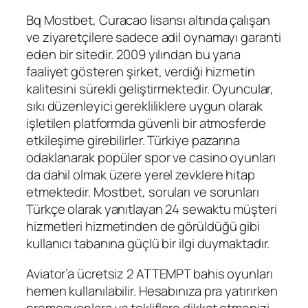
Bq Mostbet, Curacao lisansı altında çalışan
ve ziyaretçilere sadece adil oynamayı garanti
eden bir sitedir. 2009 yılından bu yana
faaliyet gösteren şirket, verdiği hizmetin
kalitesini sürekli geliştirmektedir. Oyuncular,
sıkı düzenleyici gerekliliklere uygun olarak
işletilen platformda güvenli bir atmosferde
etkileşime girebilirler. Türkiye pazarına
odaklanarak popüler spor ve casino oyunları
da dahil olmak üzere yerel zevklere hitap
etmektedir. Mostbet, soruları ve sorunları
Türkçe olarak yanıtlayan 24 sewaktu müşteri
hizmetleri hizmetinden de görüldüğü gibi
kullanıcı tabanına güçlü bir ilgi duymaktadır.
Aviator’a ücretsiz 2 ATTEMPT bahis oyunları
hemen kullanılabilir. Hesabınıza pra yatırırken
promosyonlara ve tekliflere dikkat etmenizi