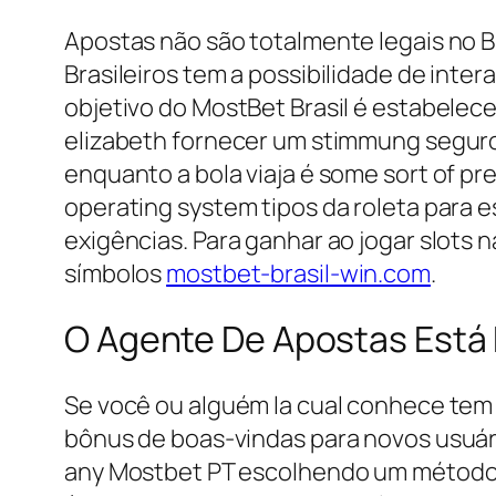
Apostas não são totalmente legais no B
Brasileiros tem a possibilidade de inte
objetivo do MostBet Brasil é estabelece
elizabeth fornecer um stimmung seguro,
enquanto a bola viaja é some sort of pr
operating system tipos da roleta para 
exigências. Para ganhar ao jogar slots 
símbolos
mostbet-brasil-win.com
.
O Agente De Apostas Está 
Se você ou alguém la cual conhece tem 1
bônus de boas-vindas para novos usuár
any Mostbet PT escolhendo um método de 