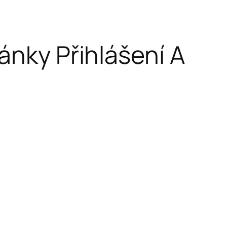
ánky Přihlášení A