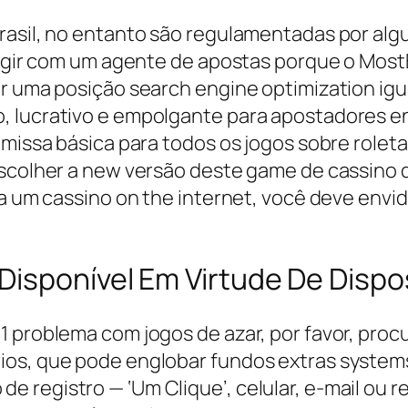
rasil, no entanto são regulamentadas por alg
ragir com um agente de apostas porque o MostBe
r uma posição search engine optimization igual
 lucrativo e empolgante para apostadores entu
emissa básica para todos os jogos sobre rolet
escolher a new versão deste game de cassino 
na um cassino on the internet, você deve env
Disponível Em Virtude De Dispo
 problema com jogos de azar, por favor, procu
ios, que pode englobar fundos extras systems
registro — ‘Um Clique’, celular, e-mail ou re