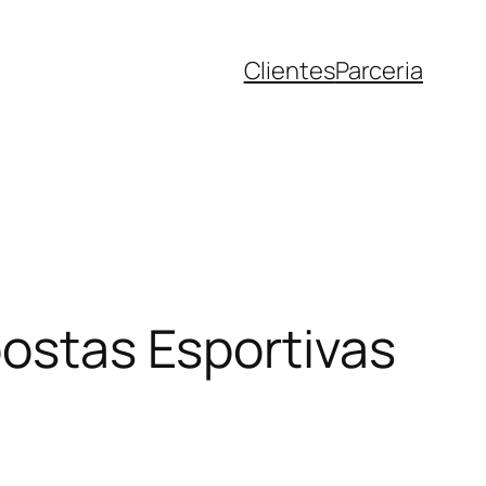
Clientes
Parceria
postas Esportivas