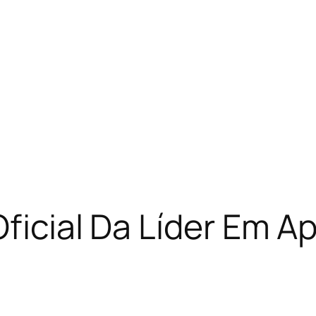
Oficial Da Líder Em A