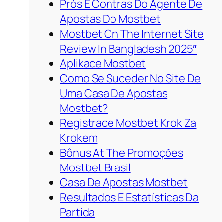
Prós E Contras Do Agente De
Apostas Do Mostbet
Mostbet On The Internet Site
Review In Bangladesh 2025″
Aplikace Mostbet
Como Se Suceder No Site De
Uma Casa De Apostas
Mostbet?
Registrace Mostbet Krok Za
Krokem
Bônus At The Promoções
Mostbet Brasil
Casa De Apostas Mostbet
Resultados E Estatísticas Da
Partida