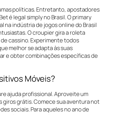
umas políticas. Entretanto, apostadores
t é legal simply no Brasil. O primary
 na indústria de jogos online do Brasil
siastas. O croupier gira a roleta
a de cassino. Experimente todos
que melhor se adapta às suas
idar e obter combinações específicas de
sitivos Móveis?
re ajuda profissional. Aproveite um
 giros grátis. Comece sua aventura not
des sociais. Para aqueles no ano de