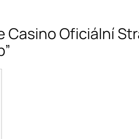
 Casino Oficiální Str
b”