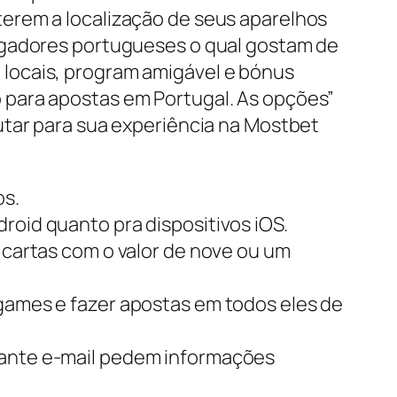
erem a localização de seus aparelhos
ogadores portugueses o qual gostam de
locais, program amigável e bónus
 para apostas em Portugal. As opções”
utar para sua experiência na Mostbet
os.
roid quanto pra dispositivos iOS.
e cartas com o valor de nove ou um
 games e fazer apostas em todos eles de
urante e-mail pedem informações