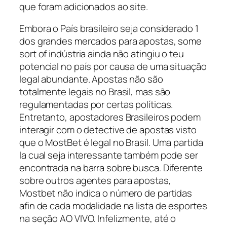
que foram adicionados ao site.
Embora o País brasileiro seja considerado 1
dos grandes mercados para apostas, some
sort of indústria ainda não atingiu o teu
potencial no país por causa de uma situação
legal abundante. Apostas não são
totalmente legais no Brasil, mas são
regulamentadas por certas políticas.
Entretanto, apostadores Brasileiros podem
interagir com o detective de apostas visto
que o MostBet é legal no Brasil. Uma partida
la cual seja interessante também pode ser
encontrada na barra sobre busca. Diferente
sobre outros agentes para apostas,
Mostbet não indica o número de partidas
afin de cada modalidade na lista de esportes
na seção AO VIVO. Infelizmente, até o