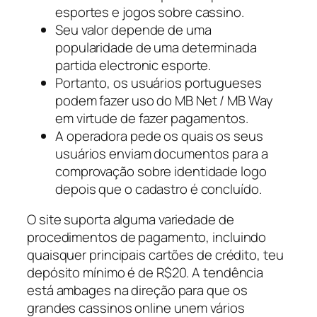
esportes e jogos sobre cassino.
Seu valor depende de uma
popularidade de uma determinada
partida electronic esporte.
Portanto, os usuários portugueses
podem fazer uso do MB Net / MB Way
em virtude de fazer pagamentos.
A operadora pede os quais os seus
usuários enviam documentos para a
comprovação sobre identidade logo
depois que o cadastro é concluído.
O site suporta alguma variedade de
procedimentos de pagamento, incluindo
quaisquer principais cartões de crédito, teu
depósito mínimo é de R$20. A tendência
está ambages na direção para que os
grandes cassinos online unem vários