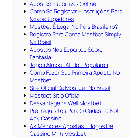
Apostas Esportivas Online
Como Se Registrar – Instruções Para
Novos Jogadores
Mostbet É Legal No País Brasileiro?
Registro Para Conta Mostbet Simply
No Brasil
Apostas Nos Esportes Sobre
Fantasia
Jogos Almost All Bet Populares
Como Fazer Sua Primeira Aposta No
Mostbet
Site Oficial Da Mostbet No Brasil
Mostbet Sítio Oficial
Desvantagens Weil Mostbet
Pré-requisitos Para O Cadastro Not
Any Cassino
As Melhores Apostas E Jogos De
Cassino Mhh Mostbet