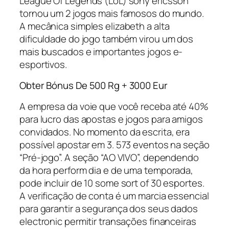
League Of Legends (LoL) sony ericsson
tornou um 2 jogos mais famosos do mundo.
A mecânica simples elizabeth a alta
dificuldade do jogo também virou um dos
mais buscados e importantes jogos e-
esportivos.
Obter Bónus De 500 Rg + 3000 Eur
A empresa da voie que você receba até 40%
para lucro das apostas e jogos para amigos
convidados. No momento da escrita, era
possível apostar em 3. 573 eventos na seção
“Pré-jogo”. A seção “AO VIVO”, dependendo
da hora perform dia e de uma temporada,
pode incluir de 10 some sort of 30 esportes.
A verificação de conta é um marcia essencial
para garantir a segurança dos seus dados
electronic permitir transações financeiras