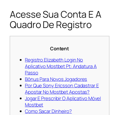
Acesse Sua Conta E A
Quadro De Registro
Content
Registro Elizabeth Login No
Aplicativo Mostbet Pt: Andatura A
Passo
Bônus Para Novos Jogadores
Por Que Sony Ericsson Cadastrar E
Apostar No Mostbet Apostas?
Jogar E Prescribir O Aplicativo Móvel
Mostbet
Como Sacar Dinheiro?