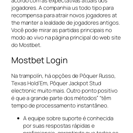
acordo com as expectativas atuais dos
jogadores. A companhia us todo tipo para
recompensa para atrair novos jogadores at
the manter a lealdade de jogadores antigos.
Você pode mirar as partidas principais no
modo ao vivo na página principal do web site
do Mostbet.
Mostbet Login
Na trampolín, há opções de Pôquer Russo,
Texas Hold’Em, Pôquer Jackpot Stud
electronic muito mais. Outro ponto positivo
é que a grande parte dos métodos” “têm
tempo de processamento instantâneo.
A equipe sobre suporte é conhecida
por suas respostas rápidas e